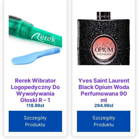
Rerek Wibrator
Yves Saint Laurent
Logopedyczny Do
Black Opium Woda
Wywoływania
Perfumowana 90
Głoski R – 1
ml
118.99
zł
264.99
zł
Końcówka
Szczegóły
Szczegóły
Produktu
Produktu