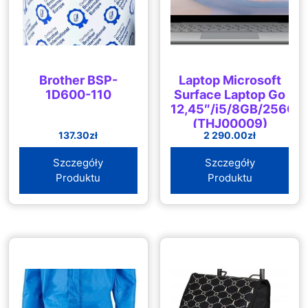
Brother BSP-
Laptop Microsoft
1D600-110
Surface Laptop Go
12,45″/i5/8GB/256GB
(THJ00009)
137.30
zł
2 290.00
zł
Szczegóły
Szczegóły
Produktu
Produktu