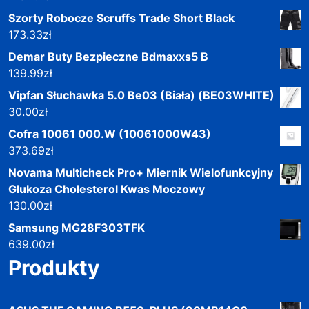
Szorty Robocze Scruffs Trade Short Black
173.33
zł
Demar Buty Bezpieczne Bdmaxxs5 B
139.99
zł
Vipfan Słuchawka 5.0 Be03 (Biała) (BE03WHITE)
30.00
zł
Cofra 10061 000.W (10061000W43)
373.69
zł
Novama Multicheck Pro+ Miernik Wielofunkcyjny
Glukoza Cholesterol Kwas Moczowy
130.00
zł
Samsung MG28F303TFK
639.00
zł
Produkty