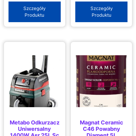
Szczegóły
Szczegóły
Produktu
Produktu
Metabo Odkurzacz
Magnat Ceramic
Uniwersalny
C46 Powabny
1400W Asr 25L Sc
Diament 5L