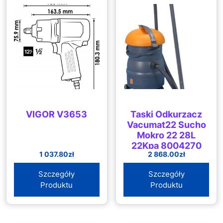
VIGOR V3653
Taski Odkurzacz
Vacumat22 Sucho
Mokro 22 28L
22Kpa 8004270
1 037.80
zł
2 868.00
zł
Szczegóły
Szczegóły
Produktu
Produktu