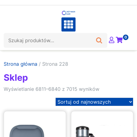
Skip
to
content
Szukaj:
0
Strona główna
/ Strona 228
Sklep
Sorted
Wyświetlanie 6811–6840 z 7015 wyników
by
latest