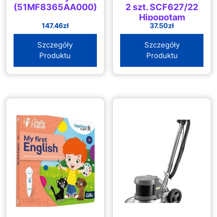
(51MF8365AA000)
2 szt. SCF627/22
Hipopotam
147.46
zł
37.50
zł
Szczegóły
Szczegóły
Produktu
Produktu