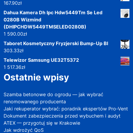
167.90
zł
Dahua Kamera Dh Ipc Hdw5449Tm Se Led
0280B Wizmind
(DHIPCHDW5449TMSELED0280B)
1 590.00
zł
Taboret Kosmetyczny Fryzjerski Bump-Up Bl
303.33
zł
Telewizor Samsung UE32T5372
1 517.36
zł
Ostatnie wpisy
Szamba betonowe do ogrodu — jak wybrać
renomowanego producenta
Jaki rekuperator wybrać: poradnik ekspertów Pro-Vent
Dokument zabezpieczenia przed wybuchem i audyt
ATEX — przygotuj się w Krakowie
Jak wdrożyć QoS