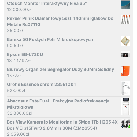
Ctouch Monitor Interaktywny Riva 65"
12 000.00
zł
Rexxer Pilnik Diamentowy 5szt. 140mm Iglaków Do
Metalu Rc07110
35.00
zł
Barska 50 Pustych Folii Mikroskopowych
90.59
zł
Epson EB-L730U
18 447.97
zł
Biurowy Organizer Segregator Duży 80Mm Solidny
17.77
zł
Grohe Essence chrom 23591001
523.00
zł
Abacosun Este Dual - Frakcyjna Radiofrekwencja
Mikroigłowa
32 800.00
zł
Bcs View Kamera Ip Monitoring Ip 5Mpx 1Tb H265 4X
Bcs V Eip15Fwr3 2.8Mm Ir 30M (ZM26554)
2 059.00
zł