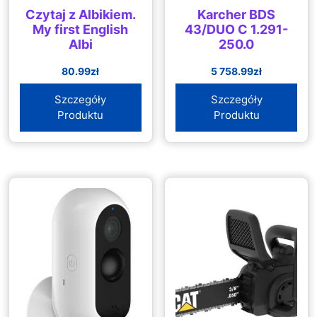
Czytaj z Albikiem.
Karcher BDS
My first English
43/DUO C 1.291-
Albi
250.0
80.99
zł
5 758.99
zł
Szczegóły
Szczegóły
Produktu
Produktu