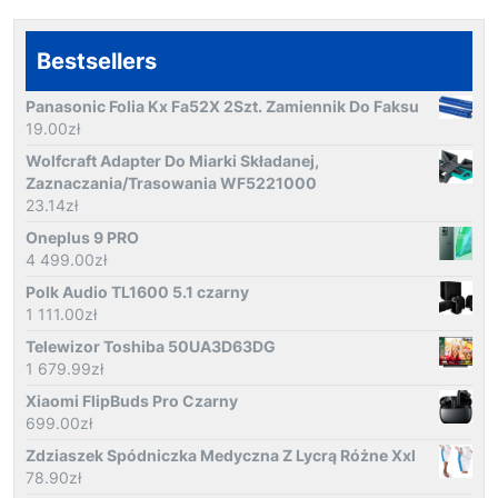
Bestsellers
Panasonic Folia Kx Fa52X 2Szt. Zamiennik Do Faksu
19.00
zł
Wolfcraft Adapter Do Miarki Składanej,
Zaznaczania/Trasowania WF5221000
23.14
zł
Oneplus 9 PRO
4 499.00
zł
Polk Audio TL1600 5.1 czarny
1 111.00
zł
Telewizor Toshiba 50UA3D63DG
1 679.99
zł
Xiaomi FlipBuds Pro Czarny
699.00
zł
Zdziaszek Spódniczka Medyczna Z Lycrą Różne Xxl
78.90
zł