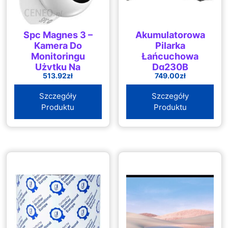
Spc Magnes 3 –
Akumulatorowa
Kamera Do
Pilarka
Monitoringu
Łańcuchowa
Użytku Na
Dg230B
513.92
zł
749.00
zł
Zewnątrz I
Wewnątrz Z
Szczegóły
Szczegóły
Akumulatorem
Produktu
Produktu
9600 Mah
Widoczność W
Nocy
Wodoszczelność
Ip65 Wykrywanie
Ruc