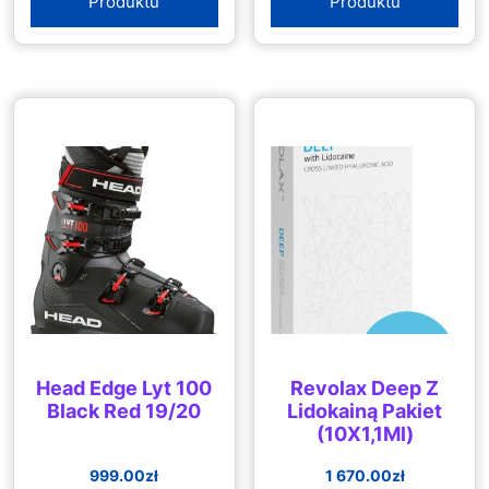
Produktu
Produktu
Head Edge Lyt 100
Revolax Deep Z
Black Red 19/20
Lidokainą Pakiet
(10X1,1Ml)
999.00
zł
1 670.00
zł