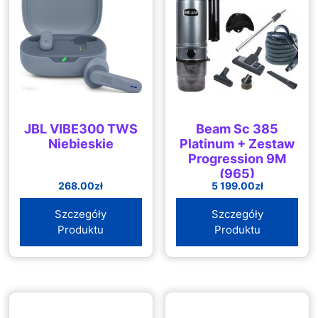
JBL VIBE300 TWS
Beam Sc 385
Niebieskie
Platinum + Zestaw
Progression 9M
(965)
268.00
zł
5 199.00
zł
Szczegóły
Szczegóły
Produktu
Produktu