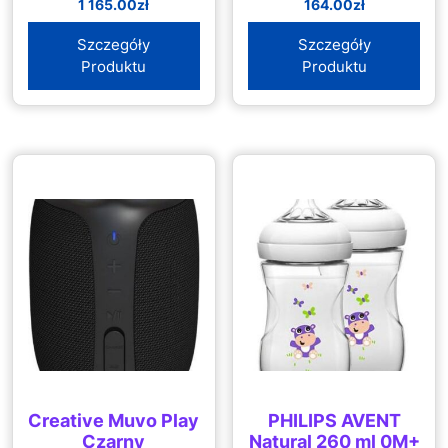
1 165.00
zł
164.00
zł
Szczegóły
Szczegóły
Produktu
Produktu
Creative Muvo Play
PHILIPS AVENT
Czarny
Natural 260 ml 0M+