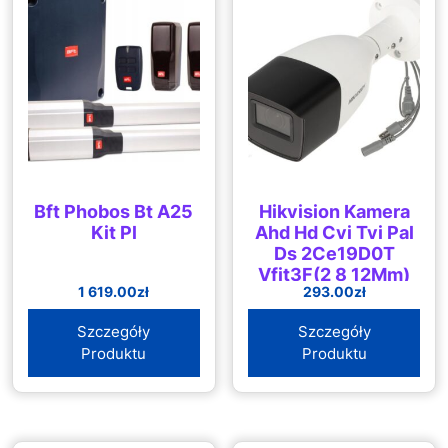
Bft Phobos Bt A25
Hikvision Kamera
Kit Pl
Ahd Hd Cvi Tvi Pal
Ds 2Ce19D0T
Vfit3F(2 8 12Mm)
1 619.00
zł
293.00
zł
(C) 1080P 2 7 13
5 Mm
Szczegóły
Szczegóły
(DS2CE19D0TVFIT3F2
Produktu
Produktu