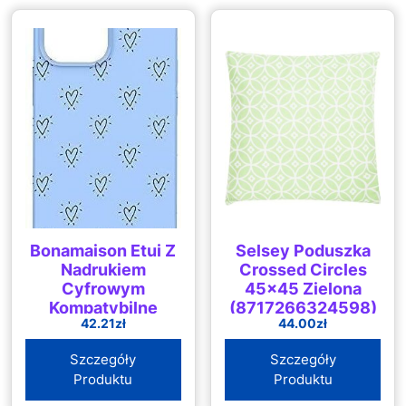
Bonamaison Etui Z
Selsey Poduszka
Nadrukiem
Crossed Circles
Cyfrowym
45×45 Zielona
Kompatybilne
(8717266324598)
42.21
zł
44.00
zł
Iphone 12 Pro
Silikon Elastyczne
Szczegóły
Szczegóły
B09FKFHXVB
Produktu
Produktu