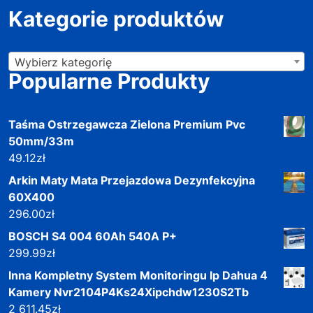
Kategorie produktów
Wybierz kategorię
Popularne Produkty
Taśma Ostrzegawcza Zielona Premium Pvc
50mm/33m
49.12
zł
Arkin Maty Mata Przejazdowa Dezynfekcyjna
60X400
296.00
zł
BOSCH S4 004 60Ah 540A P+
299.99
zł
Inna Kompletny System Monitoringu Ip Dahua 4
Kamery Nvr2104P4Ks24Xipchdw1230S2Tb
2 611.45
zł