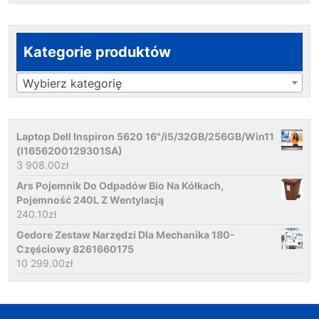
Kategorie produktów
Wybierz kategorię
Laptop Dell Inspiron 5620 16"/i5/32GB/256GB/Win11
(I1656200129301SA)
3 908.00
zł
Ars Pojemnik Do Odpadów Bio Na Kółkach,
Pojemność 240L Z Wentylacją
240.10
zł
Gedore Zestaw Narzędzi Dla Mechanika 180-
Częściowy 8261660175
10 299.00
zł