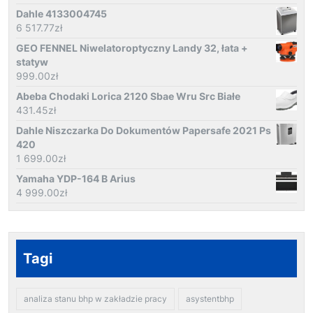
Dahle 4133004745
6 517.77
zł
GEO FENNEL Niwelatoroptyczny Landy 32, łata +
statyw
999.00
zł
Abeba Chodaki Lorica 2120 Sbae Wru Src Białe
431.45
zł
Dahle Niszczarka Do Dokumentów Papersafe 2021 Ps
420
1 699.00
zł
Yamaha YDP-164 B Arius
4 999.00
zł
Tagi
analiza stanu bhp w zakładzie pracy
asystentbhp