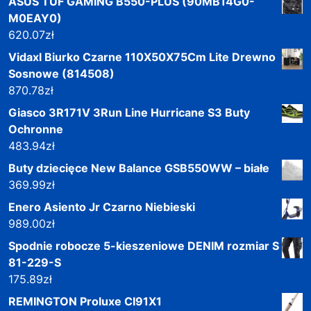
ASUS TUF GAMING B550-PLUS (90MB14G0-
M0EAY0)
620.07
zł
Vidaxl Biurko Czarne 110X50X75Cm Lite Drewno
Sosnowe (814508)
870.78
zł
Giasco 3R171V 3Run Line Hurricane S3 Buty
Ochronne
483.94
zł
Buty dziecięce New Balance GSB550WW – białe
369.99
zł
Enero Asiento Jr Czarno Niebieski
989.00
zł
Spodnie robocze 5-kieszeniowe DENIM rozmiar S
81-229-S
175.89
zł
REMINGTON Proluxe CI91X1