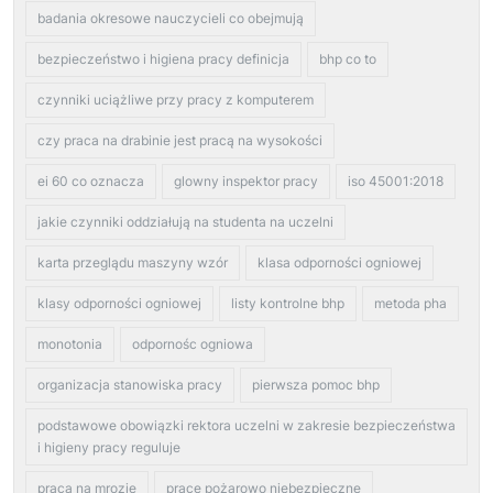
badania okresowe nauczycieli co obejmują
bezpieczeństwo i higiena pracy definicja
bhp co to
czynniki uciążliwe przy pracy z komputerem
czy praca na drabinie jest pracą na wysokości
ei 60 co oznacza
glowny inspektor pracy
iso 45001:2018
jakie czynniki oddziałują na studenta na uczelni
karta przeglądu maszyny wzór
klasa odporności ogniowej
klasy odporności ogniowej
listy kontrolne bhp
metoda pha
monotonia
odpornośc ogniowa
organizacja stanowiska pracy
pierwsza pomoc bhp
podstawowe obowiązki rektora uczelni w zakresie bezpieczeństwa
i higieny pracy reguluje
praca na mrozie
prace pożarowo niebezpieczne