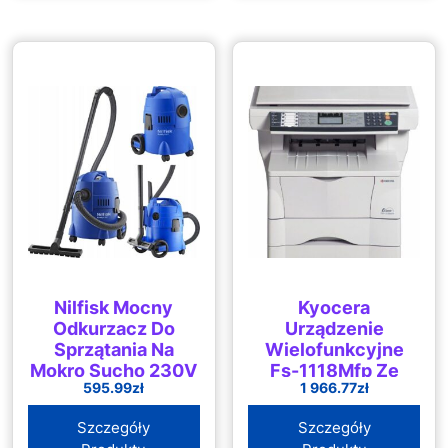
Nilfisk Mocny
Kyocera
Odkurzacz Do
Urządzenie
Sprzątania Na
Wielofunkcyjne
Mokro Sucho 230V
Fs-1118Mfp Ze
595.99
zł
1 966.77
zł
Skanerem Drukarką
Kopiarką Faxem
Szczegóły
Szczegóły
Monochromatyczna