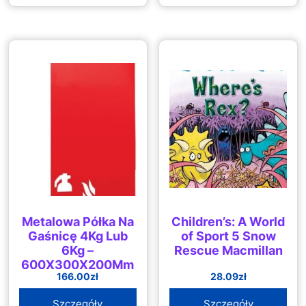
Metalowa Półka Na
Children’s: A World
Gaśnicę 4Kg Lub
of Sport 5 Snow
6Kg –
Rescue Macmillan
600X300X200Mm
166.00
zł
28.09
zł
Szczegóły
Szczegóły