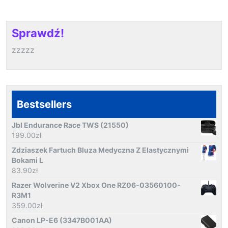
Sprawdź!
zzzzz
Bestsellers
Jbl Endurance Race TWS (21550)
199.00
zł
Zdziaszek Fartuch Bluza Medyczna Z Elastycznymi
Bokami L
83.90
zł
Razer Wolverine V2 Xbox One RZ06-03560100-
R3M1
359.00
zł
Canon LP-E6 (3347B001AA)