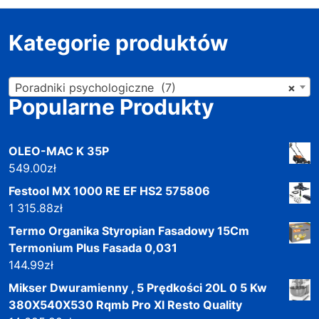
Kategorie produktów
Poradniki psychologiczne (7)
×
Popularne Produkty
OLEO-MAC K 35P
549.00
zł
Festool MX 1000 RE EF HS2 575806
1 315.88
zł
Termo Organika Styropian Fasadowy 15Cm
Termonium Plus Fasada 0,031
144.99
zł
Mikser Dwuramienny , 5 Prędkości 20L 0 5 Kw
380X540X530 Rqmb Pro Xl Resto Quality