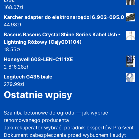
168.07
zł
Karcher adapter do elektronarzędzi 6.902-095.0
44.98
zł
Baseus Baseus Crystal Shine Series Kabel Usb -
Lightning Różowy (Cajy001104)
18.55
zł
Honeywell 60S-LEN-C111XE
2 816.28
zł
Logitech G435 białe
279.99
zł
Ostatnie wpisy
Szamba betonowe do ogrodu — jak wybrać
renomowanego producenta
Jaki rekuperator wybrać: poradnik ekspertów Pro-Vent
Dokument zabezpieczenia przed wybuchem i audyt