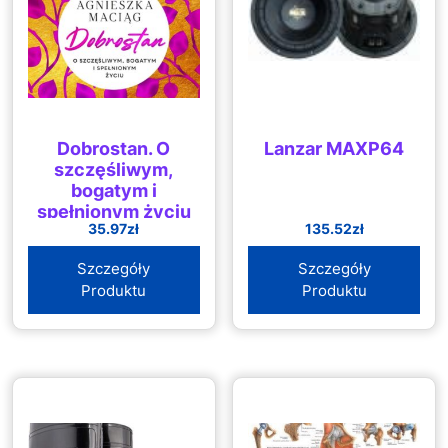
Dobrostan. O
Lanzar MAXP64
szczęśliwym,
bogatym i
spełnionym życiu
35.97
zł
135.52
zł
Szczegóły
Szczegóły
Produktu
Produktu