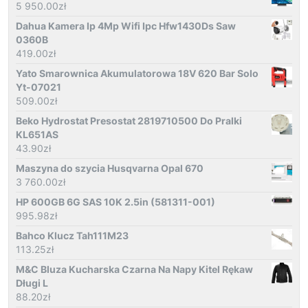
5 950.00
zł
Dahua Kamera Ip 4Mp Wifi Ipc Hfw1430Ds Saw
0360B
419.00
zł
Yato Smarownica Akumulatorowa 18V 620 Bar Solo
Yt-07021
509.00
zł
Beko Hydrostat Presostat 2819710500 Do Pralki
KL651AS
43.90
zł
Maszyna do szycia Husqvarna Opal 670
3 760.00
zł
HP 600GB 6G SAS 10K 2.5in (581311-001)
995.98
zł
Bahco Klucz Tah111M23
113.25
zł
M&C Bluza Kucharska Czarna Na Napy Kitel Rękaw
Długi L
88.20
zł