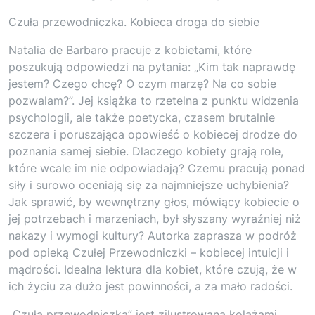
Czuła przewodniczka. Kobieca droga do siebie
Natalia de Barbaro pracuje z kobietami, które
poszukują odpowiedzi na pytania: „Kim tak naprawdę
jestem? Czego chcę? O czym marzę? Na co sobie
pozwalam?”. Jej książka to rzetelna z punktu widzenia
psychologii, ale także poetycka, czasem brutalnie
szczera i poruszająca opowieść o kobiecej drodze do
poznania samej siebie. Dlaczego kobiety grają role,
które wcale im nie odpowiadają? Czemu pracują ponad
siły i surowo oceniają się za najmniejsze uchybienia?
Jak sprawić, by wewnętrzny głos, mówiący kobiecie o
jej potrzebach i marzeniach, był słyszany wyraźniej niż
nakazy i wymogi kultury? Autorka zaprasza w podróż
pod opieką Czułej Przewodniczki – kobiecej intuicji i
mądrości. Idealna lektura dla kobiet, które czują, że w
ich życiu za dużo jest powinności, a za mało radości.
„Czuła przewodniczka” jest zilustrowana kolażami