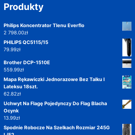
Produkty
Philips Koncentrator Tlenu Everflo
2 798.00
zł
PHILIPS QC5115/15
79.99
zł
Brother DCP-1510E
559.99
zł
Mapa Rękawiczki Jednorazowe Bez Talku I
Lateksu 18szt.
62.82
zł
Uchwyt Na Flagę Pojedynczy Do Flag Blacha
Ocynk
13.99
zł
Spodnie Robocze Na Szelkach Rozmiar 245G
L/52