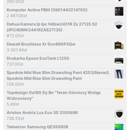
290.00
zł
Komputer Actina PBM (5901443214700)
2 497.00
zł
Dahua Kamera Ip Ipc Hdbw2431R Zs 27135 S2
(IPCHDBW2441RZAS27135)
872.00
zł
Dewalt Brushless Xr Dcn890P2Qw
3 307.49
zł
Drukarka Epson EcoTank L1250
737.00
zł
Spodnie Mid Rise Slim Drawsting Pant 4203/Navw/L
Spodnie Mid Rise Slim Drawsting Pant
156.00
zł
Topdesign Oa180 Dy Bn ''Teren Górniczy Wstęp
Wzbroniony''
5.89
zł
Ariston Andris Lux Eco 30 3100696
736.55
zł
Telewizor Samsung QE55S95B