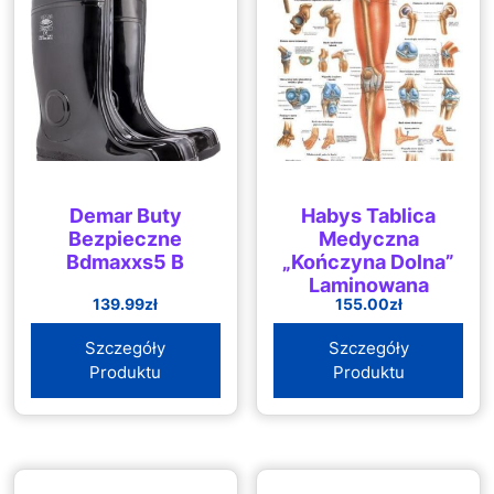
Demar Buty
Habys Tablica
Bezpieczne
Medyczna
Bdmaxxs5 B
„Kończyna Dolna”
Laminowana
139.99
zł
155.00
zł
Szczegóły
Szczegóły
Produktu
Produktu