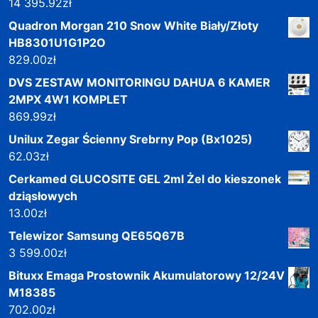
14 395.92
zł
Quadron Morgan 210 Snow White Biały/Złoty
HB8301U1G1P2O
829.00
zł
DVS ZESTAW MONITORINGU DAHUA 6 KAMER
2MPX 4W1 KOMPLET
869.99
zł
Unilux Zegar Ścienny Srebrny Pop (Bx1025)
62.03
zł
Cerkamed GLUCOSITE GEL 2ml Żel do kieszonek
dziąsłowych
13.00
zł
Telewizor Samsung QE65Q67B
3 599.00
zł
Bituxx Emaga Prostownik Akumulatorowy 12/24V
M18385
702.00
zł