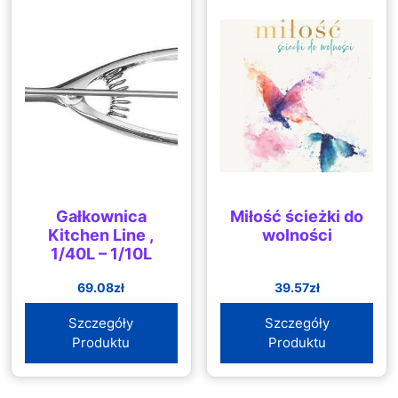
Gałkownica
Miłość ścieżki do
Kitchen Line ,
wolności
1/40L – 1/10L
69.08
zł
39.57
zł
Szczegóły
Szczegóły
Produktu
Produktu