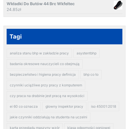
Wkładki Do Butów 44 Brc Wkfeltec
24.85
zł
Tagi
analiza stanu bhp w zakładzie pracy
asystentbhp
badania okresowe nauczycieli co obejmują
bezpieczeństwo i higiena pracy definicja
bhp co to
czynniki uciążliwe przy pracy z komputerem
czy praca na drabinie jest pracą na wysokości
ei 60 co oznacza
glowny inspektor pracy
iso 45001:2018
jakie czynniki oddziałują na studenta na uczelni
karta przeglądu maszyny wzór
klasa odporności ogniowej