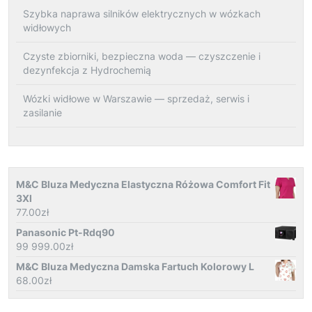
Szybka naprawa silników elektrycznych w wózkach
widłowych
Czyste zbiorniki, bezpieczna woda — czyszczenie i
dezynfekcja z Hydrochemią
Wózki widłowe w Warszawie — sprzedaż, serwis i
zasilanie
M&C Bluza Medyczna Elastyczna Różowa Comfort Fit
3Xl
77.00
zł
Panasonic Pt-Rdq90
99 999.00
zł
M&C Bluza Medyczna Damska Fartuch Kolorowy L
68.00
zł