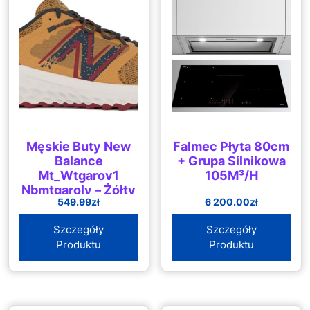
Męskie Buty New
Falmec Płyta 80cm
Balance
+ Grupa Silnikowa
Mt_Wtgarov1
105M³/H
Nbmtgaroly – Żółty
549.99
zł
6 200.00
zł
Szczegóły
Szczegóły
Produktu
Produktu