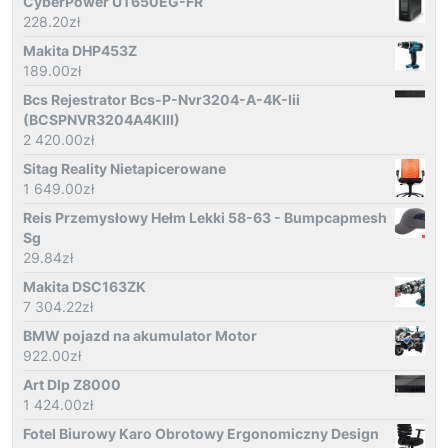
CyberPower UT650EG-FR
228.20
zł
Makita DHP453Z
189.00
zł
Bcs Rejestrator Bcs-P-Nvr3204-A-4K-Iii
(BCSPNVR3204A4KIII)
2 420.00
zł
Sitag Reality Nietapicerowane
1 649.00
zł
Reis Przemysłowy Hełm Lekki 58-63 - Bumpcapmesh
Sg
29.84
zł
Makita DSC163ZK
7 304.22
zł
BMW pojazd na akumulator Motor
922.00
zł
Art Dlp Z8000
1 424.00
zł
Fotel Biurowy Karo Obrotowy Ergonomiczny Design