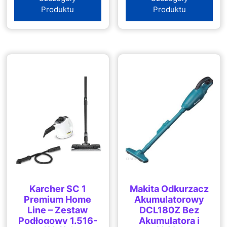
M18CSX-0X
Produktu
Produktu
Karcher SC 1
Makita Odkurzacz
Premium Home
Akumulatorowy
Line – Zestaw
DCL180Z Bez
Podłogowy 1.516-
Akumulatora i