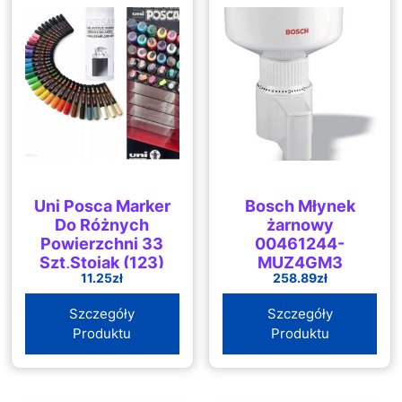
Uni Posca Marker
Bosch Młynek
Do Różnych
żarnowy
Powierzchni 33
00461244-
Szt,Stojak (123)
MUZ4GM3
11.25
zł
258.89
zł
Szczegóły
Szczegóły
Produktu
Produktu