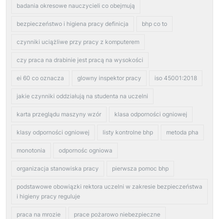
badania okresowe nauczycieli co obejmują
bezpieczeństwo i higiena pracy definicja
bhp co to
czynniki uciążliwe przy pracy z komputerem
czy praca na drabinie jest pracą na wysokości
ei 60 co oznacza
glowny inspektor pracy
iso 45001:2018
jakie czynniki oddziałują na studenta na uczelni
karta przeglądu maszyny wzór
klasa odporności ogniowej
klasy odporności ogniowej
listy kontrolne bhp
metoda pha
monotonia
odpornośc ogniowa
organizacja stanowiska pracy
pierwsza pomoc bhp
podstawowe obowiązki rektora uczelni w zakresie bezpieczeństwa
i higieny pracy reguluje
praca na mrozie
prace pożarowo niebezpieczne