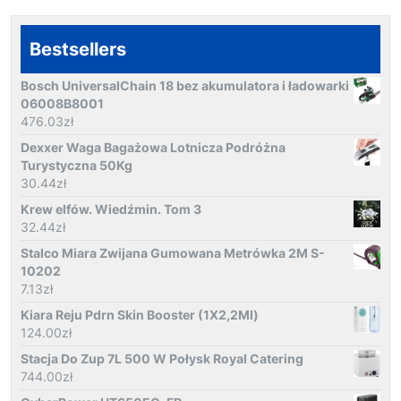
Bestsellers
Bosch UniversalChain 18 bez akumulatora i ładowarki
06008B8001
476.03
zł
Dexxer Waga Bagażowa Lotnicza Podróżna
Turystyczna 50Kg
30.44
zł
Krew elfów. Wiedźmin. Tom 3
32.44
zł
Stalco Miara Zwijana Gumowana Metrówka 2M S-
10202
7.13
zł
Kiara Reju Pdrn Skin Booster (1X2,2Ml)
124.00
zł
Stacja Do Zup 7L 500 W Połysk Royal Catering
744.00
zł