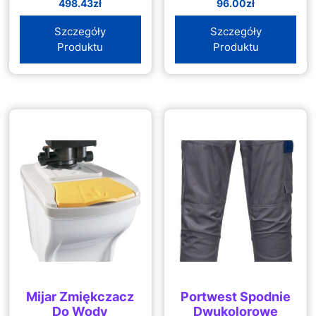
498.43
zł
96.00
zł
244.0
Ładowarki
Szczegóły
Szczegóły
Produktu
Produktu
Mijar Zmiękczacz
Portwest Spodnie
Do Wody
Dwukolorowe