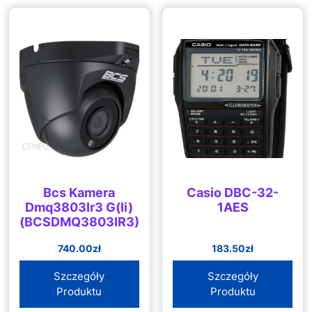
Bcs Kamera
Casio DBC-32-
Dmq3803Ir3 G(Ii)
1AES
(BCSDMQ3803IR3)
740.00
zł
183.50
zł
Szczegóły
Szczegóły
Produktu
Produktu