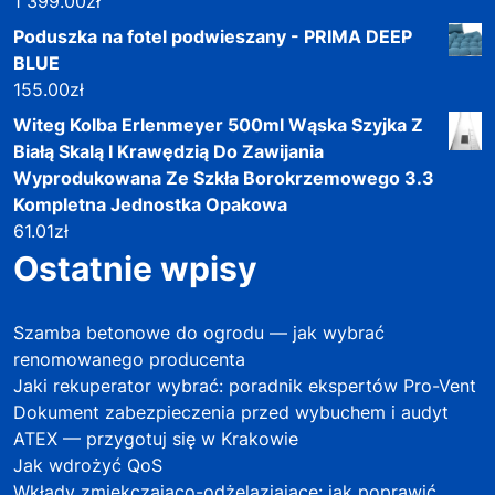
1 399.00
zł
Poduszka na fotel podwieszany - PRIMA DEEP
BLUE
155.00
zł
Witeg Kolba Erlenmeyer 500ml Wąska Szyjka Z
Białą Skalą I Krawędzią Do Zawijania
Wyprodukowana Ze Szkła Borokrzemowego 3.3
Kompletna Jednostka Opakowa
61.01
zł
Ostatnie wpisy
Szamba betonowe do ogrodu — jak wybrać
renomowanego producenta
Jaki rekuperator wybrać: poradnik ekspertów Pro-Vent
Dokument zabezpieczenia przed wybuchem i audyt
ATEX — przygotuj się w Krakowie
Jak wdrożyć QoS
Wkłady zmiękczająco-odżelaziające: jak poprawić