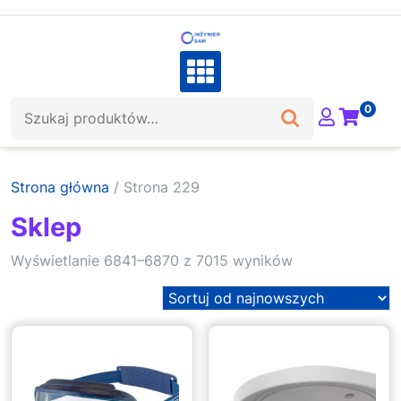
Skip
to
content
Szukaj:
0
Strona główna
/ Strona 229
Sklep
Sorted
Wyświetlanie 6841–6870 z 7015 wyników
by
latest