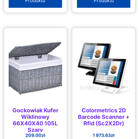
Produktu
Produktu
Gockowiak Kufer
Colormetrics 2D
Wiklinowy
Barcode Scanner +
66X40X40 105L
Rfid (Sc2X2Dr)
Szary
209.00
zł
1 973.63
zł