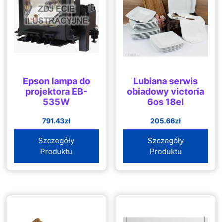
Epson lampa do
Lubiana serwis
projektora EB-
obiadowy victoria
535W
6os 18el
791.43
zł
205.66
zł
Szczegóły
Szczegóły
Produktu
Produktu