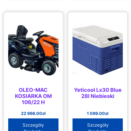
OLEO-MAC
Yeticool Lx30 Blue
KOSIARKA OM
28l Niebieski
106/22 H
22 998.00
zł
1 099.00
zł
Szczegóły
Szczegóły