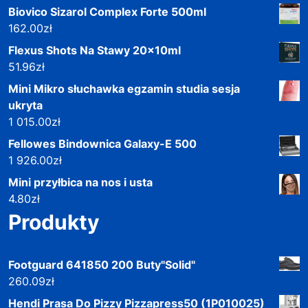
Biovico Sizarol Complex Forte 500ml
162.00
zł
Flexus Shots Na Stawy 20x10ml
51.96
zł
Mini Mikro słuchawka egzamin studia sesja
ukryta
1 015.00
zł
Fellowes Bindownica Galaxy-E 500
1 926.00
zł
Mini przyłbica na nos i usta
4.80
zł
Produkty
Footguard 641850 200 Buty"Solid"
260.09
zł
Hendi Prasa Do Pizzy Pizzapress50 (1P010025)