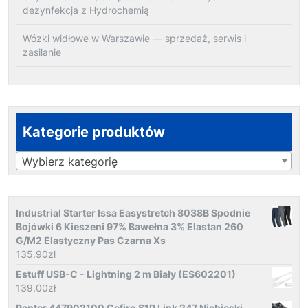
dezynfekcja z Hydrochemią
Wózki widłowe w Warszawie — sprzedaż, serwis i
zasilanie
Kategorie produktów
Wybierz kategorię
Industrial Starter Issa Easystretch 8038B Spodnie
Bojówki 6 Kieszeni 97% Bawełna 3% Elastan 260
G/M2 Elastyczny Pas Czarna Xs
135.90
zł
Estuff USB-C - Lightning 2 m Biały (ES602201)
139.00
zł
Panter 447902100 Cefiro S1P Link 247 Niebieski