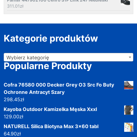
311.01
zł
Kategorie produktów
Wybierz kategorię
Popularne Produkty
Cofra 76580 000 Decker Grey O3 Src Fo Buty
Ochronne Antracyt Szary
298.45
zł
Kayoba Outdoor Kamizelka Męska Xxxl
129.00
zł
NATURELL Silica Biotyna Max 3x60 tabl
64.90
zł