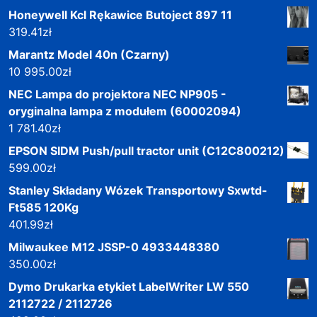
Honeywell Kcl Rękawice Butoject 897 11
319.41
zł
Marantz Model 40n (Czarny)
10 995.00
zł
NEC Lampa do projektora NEC NP905 -
oryginalna lampa z modułem (60002094)
1 781.40
zł
EPSON SIDM Push/pull tractor unit (C12C800212)
599.00
zł
Stanley Składany Wózek Transportowy Sxwtd-
Ft585 120Kg
401.99
zł
Milwaukee M12 JSSP-0 4933448380
350.00
zł
Dymo Drukarka etykiet LabelWriter LW 550
2112722 / 2112726