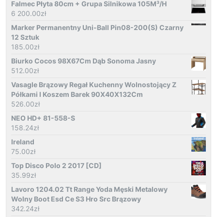
Falmec Płyta 80cm + Grupa Silnikowa 105M³/H
6 200.00
zł
Marker Permanentny Uni-Ball Pin08-200(S) Czarny
12 Sztuk
185.00
zł
Biurko Cocos 98X67Cm Dąb Sonoma Jasny
512.00
zł
Vasagle Brązowy Regał Kuchenny Wolnostojący Z
Półkami I Koszem Barek 90X40X132Cm
526.00
zł
NEO HD+ 81-558-S
158.24
zł
Ireland
75.00
zł
Top Disco Polo 2 2017 [CD]
35.99
zł
Lavoro 1204.02 Tt Range Yoda Męski Metalowy
Wolny Boot Esd Ce S3 Hro Src Brązowy
342.24
zł