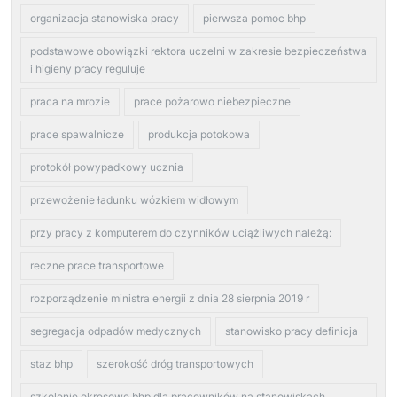
organizacja stanowiska pracy
pierwsza pomoc bhp
podstawowe obowiązki rektora uczelni w zakresie bezpieczeństwa
i higieny pracy reguluje
praca na mrozie
prace pożarowo niebezpieczne
prace spawalnicze
produkcja potokowa
protokół powypadkowy ucznia
przewożenie ładunku wózkiem widłowym
przy pracy z komputerem do czynników uciążliwych należą:
reczne prace transportowe
rozporządzenie ministra energii z dnia 28 sierpnia 2019 r
segregacja odpadów medycznych
stanowisko pracy definicja
staz bhp
szerokość dróg transportowych
szkolenie okresowe bhp dla pracowników na stanowiskach