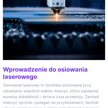
Wprowadzenie do osiowania
laserowego
Osiowanie laserowe to technika stosowana przy
ustawianiu współosi wałów maszyn, która zapewnia
wysoką dokładność i skraca czas przestoju. Zamiast
mierzyć ręcznie i polegać na przybliżeniach, technik