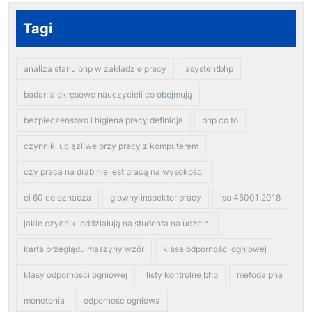
Tagi
analiza stanu bhp w zakładzie pracy
asystentbhp
badania okresowe nauczycieli co obejmują
bezpieczeństwo i higiena pracy definicja
bhp co to
czynniki uciążliwe przy pracy z komputerem
czy praca na drabinie jest pracą na wysokości
ei 60 co oznacza
glowny inspektor pracy
iso 45001:2018
jakie czynniki oddziałują na studenta na uczelni
karta przeglądu maszyny wzór
klasa odporności ogniowej
klasy odporności ogniowej
listy kontrolne bhp
metoda pha
monotonia
odpornośc ogniowa