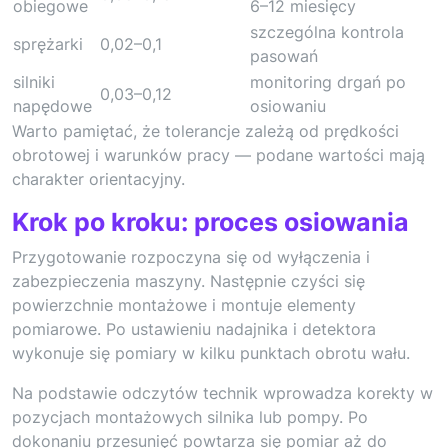
obiegowe
6–12 miesięcy
szczególna kontrola
sprężarki
0,02–0,1
pasowań
silniki
monitoring drgań po
0,03–0,12
napędowe
osiowaniu
Warto pamiętać, że tolerancje zależą od prędkości
obrotowej i warunków pracy — podane wartości mają
charakter orientacyjny.
Krok po kroku: proces osiowania
Przygotowanie rozpoczyna się od wyłączenia i
zabezpieczenia maszyny. Następnie czyści się
powierzchnie montażowe i montuje elementy
pomiarowe. Po ustawieniu nadajnika i detektora
wykonuje się pomiary w kilku punktach obrotu wału.
Na podstawie odczytów technik wprowadza korekty w
pozycjach montażowych silnika lub pompy. Po
dokonaniu przesunięć powtarza się pomiar aż do