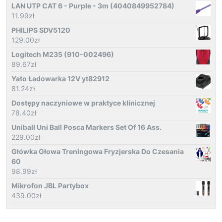
LAN UTP CAT 6 - Purple - 3m (4040849952784)
11.99
zł
PHILIPS SDV5120
129.00
zł
Logitech M235 (910-002496)
89.67
zł
Yato Ładowarka 12V yt82912
81.24
zł
Dostępy naczyniowe w praktyce klinicznej
78.40
zł
Uniball Uni Ball Posca Markers Set Of 16 Ass.
229.00
zł
Główka Głowa Treningowa Fryzjerska Do Czesania
60
98.99
zł
Mikrofon JBL Partybox
439.00
zł