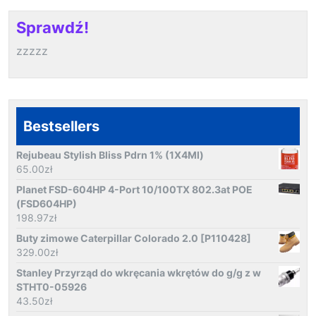
Sprawdź!
zzzzz
Bestsellers
Rejubeau Stylish Bliss Pdrn 1% (1X4Ml)
65.00
zł
Planet FSD-604HP 4-Port 10/100TX 802.3at POE
(FSD604HP)
198.97
zł
Buty zimowe Caterpillar Colorado 2.0 [P110428]
329.00
zł
Stanley Przyrząd do wkręcania wkrętów do g/g z w
STHT0-05926
43.50
zł