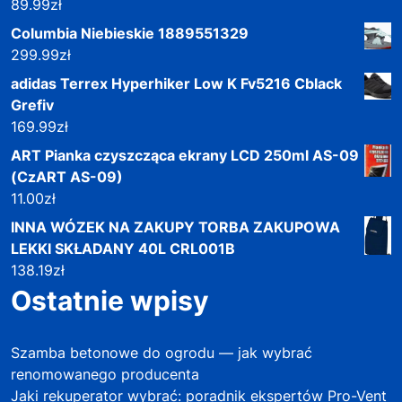
89.99
zł
Columbia Niebieskie 1889551329
299.99
zł
adidas Terrex Hyperhiker Low K Fv5216 Cblack
Grefiv
169.99
zł
ART Pianka czyszcząca ekrany LCD 250ml AS-09
(CzART AS-09)
11.00
zł
INNA WÓZEK NA ZAKUPY TORBA ZAKUPOWA
LEKKI SKŁADANY 40L CRL001B
138.19
zł
Ostatnie wpisy
Szamba betonowe do ogrodu — jak wybrać
renomowanego producenta
Jaki rekuperator wybrać: poradnik ekspertów Pro-Vent