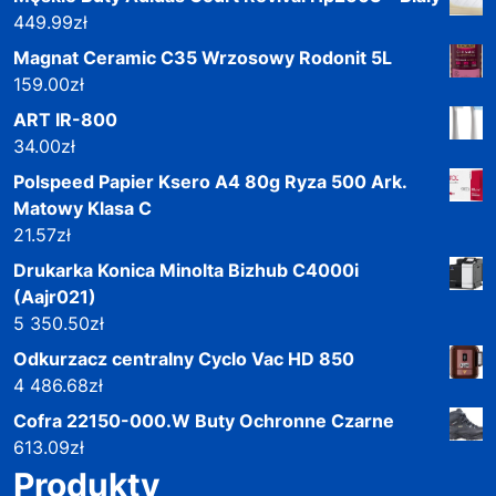
449.99
zł
Magnat Ceramic C35 Wrzosowy Rodonit 5L
159.00
zł
ART IR-800
34.00
zł
Polspeed Papier Ksero A4 80g Ryza 500 Ark.
Matowy Klasa C
21.57
zł
Drukarka Konica Minolta Bizhub C4000i
(Aajr021)
5 350.50
zł
Odkurzacz centralny Cyclo Vac HD 850
4 486.68
zł
Cofra 22150-000.W Buty Ochronne Czarne
613.09
zł
Produkty