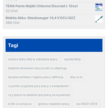
TENA Pants Majtki Chłonne Discreet L 10szt
32.50
zł
Makita Akku-Staubsauger 14,4 V DCL142Z
388.10
zł
Tagi
analiza stanu bhp w zakładzie pracy
asystentbhp
badania okresowe nauczycieli co obejmują
bezpieczeństwo i higiena pracy definicja
bhp co to
czynniki uciążliwe przy pracy z komputerem
czy praca na drabinie jest pracą na wysokości
ei 60 co oznacza
glowny inspektor pracy
iso 45001:2018