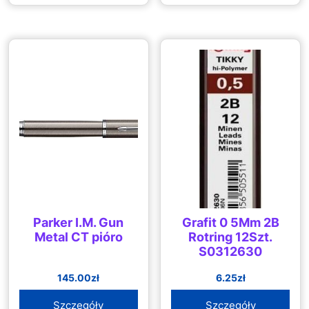
Parker I.M. Gun
Grafit 0 5Mm 2B
Metal CT pióro
Rotring 12Szt.
S0312630
145.00
zł
6.25
zł
Szczegóły
Szczegóły