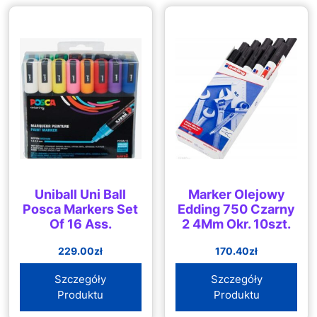
Uniball Uni Ball
Marker Olejowy
Posca Markers Set
Edding 750 Czarny
Of 16 Ass.
2 4Mm Okr. 10szt.
229.00
zł
170.40
zł
Szczegóły
Szczegóły
Produktu
Produktu