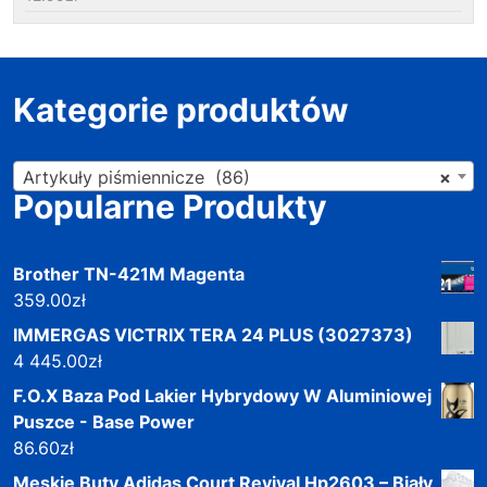
Kategorie produktów
Artykuły piśmiennicze (86)
×
Popularne Produkty
Brother TN-421M Magenta
359.00
zł
IMMERGAS VICTRIX TERA 24 PLUS (3027373)
4 445.00
zł
F.O.X Baza Pod Lakier Hybrydowy W Aluminiowej
Puszce - Base Power
86.60
zł
Męskie Buty Adidas Court Revival Hp2603 – Biały