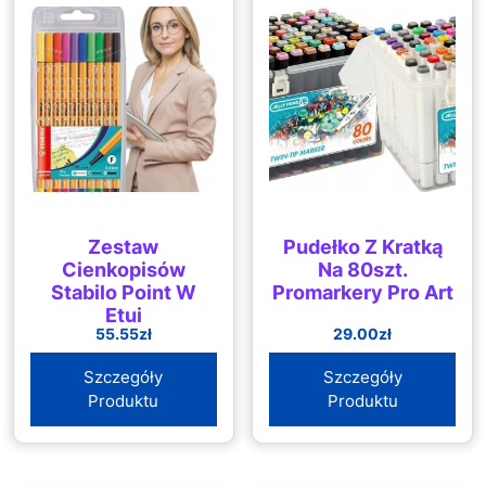
Zestaw
Pudełko Z Kratką
Cienkopisów
Na 80szt.
Stabilo Point W
Promarkery Pro Art
Etui
55.55
zł
29.00
zł
Szczegóły
Szczegóły
Produktu
Produktu