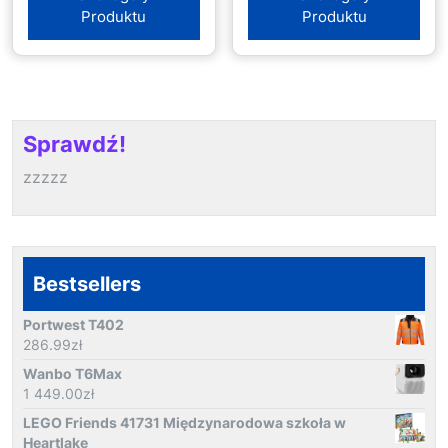
Produktu
Produktu
Sprawdź!
zzzzz
Bestsellers
Portwest T402
286.99
zł
Wanbo T6Max
1 449.00
zł
LEGO Friends 41731 Międzynarodowa szkoła w
Heartlake