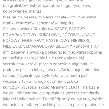
bazgrolników, listów, scrapbookingu, rysunków,
kolorowanek, mandali
Idealne do pisania, robienia notatek czy rysowania
grafik, wykresów, schematów, map itp.
Zestaw zawiera 10 kolorów:SZARY, BEŻOWY,
POMARAŃCZOWY, KORALOWY, RÓŻOWY., JASNO
RÓŻOWY; FIOLETOWY; PASTELOWY NIEBIESKI;
NIEBIESKI; SZMARAGDOWO-ZIELONY końcówka 0,4
mm zapewnia wysoką dokładność rysowaniaodporna
na nacisk,nieskręca się i nie rozdwaja.dzięki
szerokiemu kątowi pisania zapewnia ciągłość linii
podczas pisania lub rysowania.Zaskakująca biel filcu
nadaje oryginalnego stylukolor atramentu jest
widoczny tylko na jego ostatnim czubku
końcówki!Wysoka jakość!Atrament EMOTT na bazie
wody i pigmentów jest spełnia najwyższe standardy
jakości UniMitsubishi PencilOdporny na światło, wodę i
warunki atmosferyczne.Nie przesiąka przez papier, nie