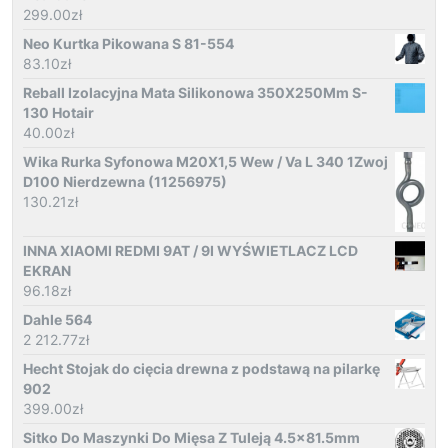
299.00
zł
Neo Kurtka Pikowana S 81-554
83.10
zł
Reball Izolacyjna Mata Silikonowa 350X250Mm S-
130 Hotair
40.00
zł
Wika Rurka Syfonowa M20X1,5 Wew / Va L 340 1Zwoj
D100 Nierdzewna (11256975)
130.21
zł
INNA XIAOMI REDMI 9AT / 9I WYŚWIETLACZ LCD
EKRAN
96.18
zł
Dahle 564
2 212.77
zł
Hecht Stojak do cięcia drewna z podstawą na pilarkę
902
399.00
zł
Sitko Do Maszynki Do Mięsa Z Tuleją 4.5x81.5mm