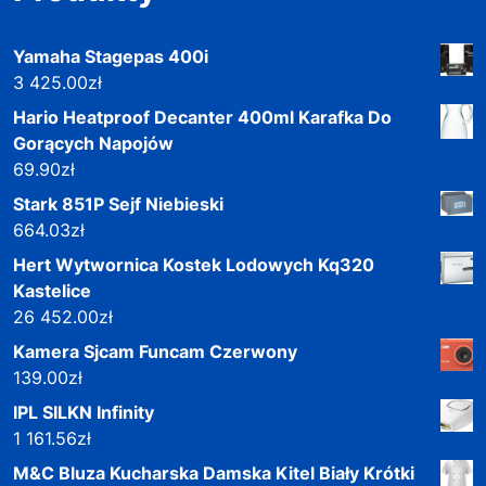
Yamaha Stagepas 400i
3 425.00
zł
Hario Heatproof Decanter 400ml Karafka Do
Gorących Napojów
69.90
zł
Stark 851P Sejf Niebieski
664.03
zł
Hert Wytwornica Kostek Lodowych Kq320
Kastelice
26 452.00
zł
Kamera Sjcam Funcam Czerwony
139.00
zł
IPL SILKN Infinity
1 161.56
zł
M&C Bluza Kucharska Damska Kitel Biały Krótki