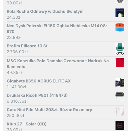
99.00
zł
Rola Ruchu Odnowy w Duchu Świętym
24.30
zł
Neo Dysk Polerski Fi 150 Gąbka Niebieska M14 08-
970
23.99
zł
Profim Elliepro 10 St
2 706.00
zł
M&C Koszulka Polo Damska Czerwona - Nadruk Na
Ramieniu
49.35
zł
Gigabyte B650 AORUS ELITE AX
1 141.00
zł
Drukarka Ricoh P801 (418473)
6 316.36
zł
Cara Nici Pdo Multi 20Szt. Różne Rozmiary
250.00
zł
Klub 27 - Solar (CD)
38.99
zł