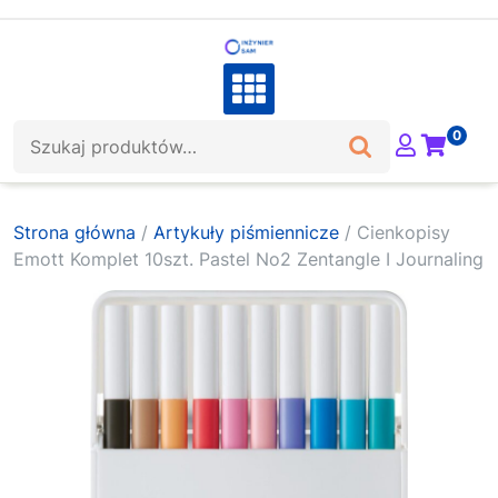
Skip
to
content
Szukaj:
0
Strona główna
/
Artykuły piśmiennicze
/ Cienkopisy
Emott Komplet 10szt. Pastel No2 Zentangle I Journaling