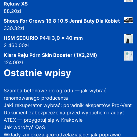
Rękaw XS
88.20
zł
Shoes For Crews 16 8 10.5 Jenni Buty Dla Kobiet
330.32
zł
HSM SECURIO P44i 3,9 x 40 mm
2 460.00
zł
Kiara Reju Pdrn Skin Booster (1X2,2Ml)
124.00
zł
Ostatnie wpisy
Szamba betonowe do ogrodu — jak wybrać
renomowanego producenta
Jaki rekuperator wybrać: poradnik ekspertów Pro-Vent
Dokument zabezpieczenia przed wybuchem i audyt
ATEX — przygotuj się w Krakowie
Jak wdrożyć QoS
Wkłady zmiękczająco-odżelaziające: jak poprawić