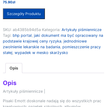
75.90
zł
Szczegóły Produktu
SKU:
ab4385b94d5a
Kategoria:
Artykuły piśmiennicze
Tagi:
bhp portal
,
jaki dokument ma być opracowany na
podstawie krajowej ceny ryzyka
,
jednodniowe
zwolnienie lekarskie na badania
,
pomieszczenie pracy
stałej
,
wypadek w mesko skarżysko
Opis
Opis
Artykuły piśmiennicze |
Pisaki Emott doskonale nadają się do wszystkich prac
kreatywnych: gazetek szkolnych, albumów,