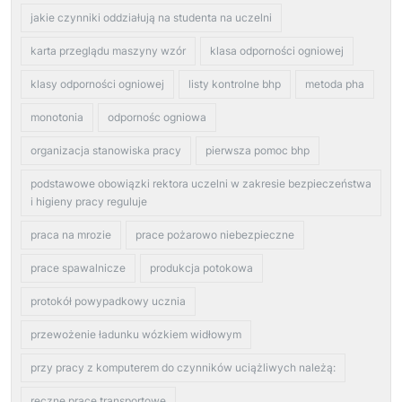
jakie czynniki oddziałują na studenta na uczelni
karta przeglądu maszyny wzór
klasa odporności ogniowej
klasy odporności ogniowej
listy kontrolne bhp
metoda pha
monotonia
odpornośc ogniowa
organizacja stanowiska pracy
pierwsza pomoc bhp
podstawowe obowiązki rektora uczelni w zakresie bezpieczeństwa
i higieny pracy reguluje
praca na mrozie
prace pożarowo niebezpieczne
prace spawalnicze
produkcja potokowa
protokół powypadkowy ucznia
przewożenie ładunku wózkiem widłowym
przy pracy z komputerem do czynników uciążliwych należą:
reczne prace transportowe