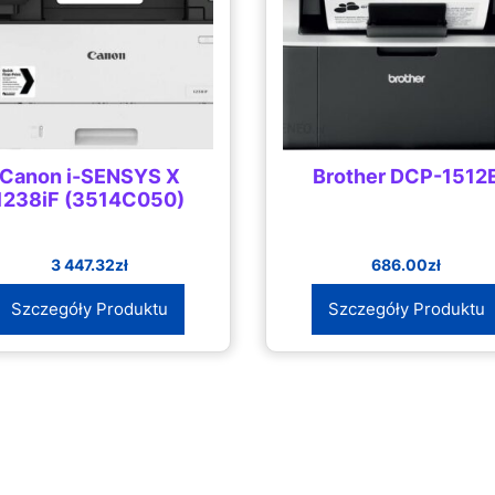
Canon i-SENSYS X
Brother DCP-1512
1238iF (3514C050)
3 447.32
zł
686.00
zł
Szczegóły Produktu
Szczegóły Produktu