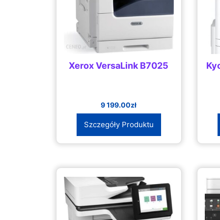
Xerox VersaLink B7025
Ky
9 199.00
zł
Szczegóły Produktu