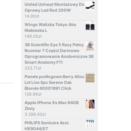
Uniled Uchwyt Montażowy Do
Oprawy Led Rod 200W
14.90
zł
Wings Walizka Tokyo Abs
Niebieska L
149.00
zł
3B Scientific Eye 5 Razy Pełny
Rozmiar 7 Części Darmowe
Oprogramowanie Anatomiczne 3B
Smart Anatomy F11
323.71
zł
Panele podłogowe Berry Alloc
Lvt Live Spc Serene Oak
Blonde 60001891 Click
129.99
zł
Apple iPhone Xs Max 64GB
Złoty
3 299.00
zł
PHILIPS Sonicare 4szt.
HX9044/07