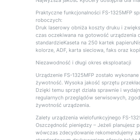
Praktyczne funkcjonalności FS-1325MFP spr
roboczych:
Druk laserowy obniża koszty druku i zwięk
czas oczekiwana na gotowość urządzenia d
standardzieKaseta na 250 kartek papieruN
kolorze, ADF, karta sieciowa, faks oraz ko
Niezawodność i długi okres eksploatacji
Urządzenie FS-1325MFP zostało wykonane 
żywotność. Wysoka jakość sprzętu przekład
Dzięki temu sprzęt działa sprawnie i wyda
regularnych przeglądów serwisowych, zgod
żywotność urządzenia.
Zalety urządzenia wielofunkcyjnego FS-13
Oszczędność pieniędzy – Jeżeli planujesz 
wówczas zdecydowanie rekomendujemy zak
standardowym drukowaniem oferuje także f