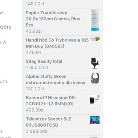
148.00
zł
ów
Papier Transferowy
30,5x183cm Cameo, Plus,
Pro
Krótki
45.99
zł
Hendi Nóż Do Trybowania 165
e w
Mm Duo (840597)
47.64
zł
Sitag Reality fotel
1 650.00
zł
Alpine Muffy Green
ych.
ochronniki słuchu dla dzieci
130.00
zł
Kamera IP Hikvision DS-
2CD1021-I(2.8MM)(D)
499.00
zł
Telewizor Sencor SLE
65US800TCSB
a
3 999.00
zł
c się