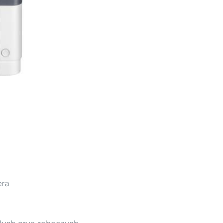
era
łych grup roboczych.