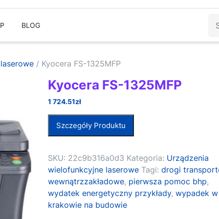
Sz
EP
BLOG
 laserowe
/ Kyocera FS-1325MFP
Kyocera FS-1325MFP
1 724.51
zł
Szczegóły Produktu
SKU:
22c9b316a0d3
Kategoria:
Urządzenia
wielofunkcyjne laserowe
Tagi:
drogi transpor
wewnątrzzakładowe
,
pierwsza pomoc bhp
,
wydatek energetyczny przykłady
,
wypadek w
krakowie na budowie