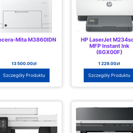
ocera-Mita M3860IDN
HP LaserJet M234s
MFP Instant Ink
(6GX00F)
13 500.00
zł
1 229.00
zł
Szczegóły Produktu
Szczegóły Produktu