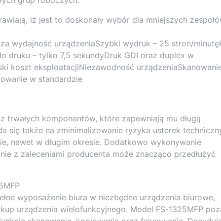
awiają, iż jest to doskonały wybór dla mniejszych zespoł
sza wydajność urządzeniaSzybki wydruk – 25 stron/minutę
o druku – tylko 7,5 sekundyDruk GDI oraz duplex w
iski koszt eksploatacjiNiezawodność urządzeniaSkanowani
piowanie w standardzie
z trwałych komponentów, które zapewniają mu długą
a się także na zminimalizowanie ryzyka usterek techniczn
jnie, nawet w długim okresie. Dodatkowo wykonywanie
nie z zaleceniami producenta może znacząco przedłużyć
25MFP
pełne wyposażenie biura w niezbędne urządzenia biurowe,
up urządzenia wielofunkcyjnego. Model FS-1325MFP poz
unkcję skanowania, kopiowania oraz faksowania. Decydują