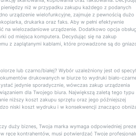
j pieniędzy niż w przypadku zakupu każdego z podanych
no urządzenie wielofunkcyjne, zajmuje z pewnością dużo 
okopiarka, drukarka oraz faks. Aby w pełni efektywnie
ć na wielozadaniowe urządzenie. Dodatkowo opcja obsług
arki od miejsca komputera. Decydując się na zakup
emu z zaplątanymi kablami, które prowadzone są do gniaz
lorze lub czarno/białej? Wybór uzależniony jest od specyf
dokumentów drukowanych w biurze to wydruki biało-czarne
zystać jedynie sporadycznie, wówczas zakup urządzenia
ązaniem dla Twojego biura. Największą zaletą tego typu
ie niższy koszt zakupu sprzętu oraz jego późniejszej
bardzo niski koszt wydruku i w konsekwencji znacząco obniż
 czy duży biznes, Twoja marka wymaga odpowiedniej prezen
 w ręce kontrahentów, musi potwierdzać Twoje profesjonal