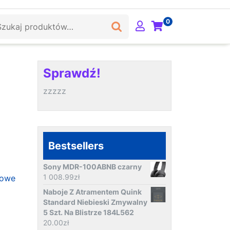
ukaj:
0
Sprawdź!
zzzzz
Bestsellers
Sony MDR-100ABNB czarny
1 008.99
zł
towe
Naboje Z Atramentem Quink
Standard Niebieski Zmywalny
5 Szt. Na Blistrze 184L562
20.00
zł