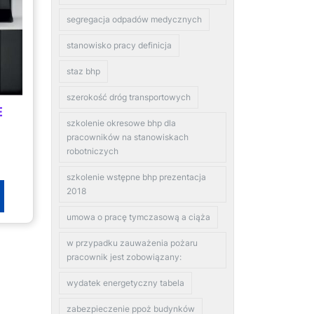
segregacja odpadów medycznych
stanowisko pracy definicja
staz bhp
szerokość dróg transportowych
E
szkolenie okresowe bhp dla
pracowników na stanowiskach
robotniczych
szkolenie wstępne bhp prezentacja
2018
umowa o pracę tymczasową a ciąża
w przypadku zauważenia pożaru
pracownik jest zobowiązany:
wydatek energetyczny tabela
zabezpieczenie ppoż budynków