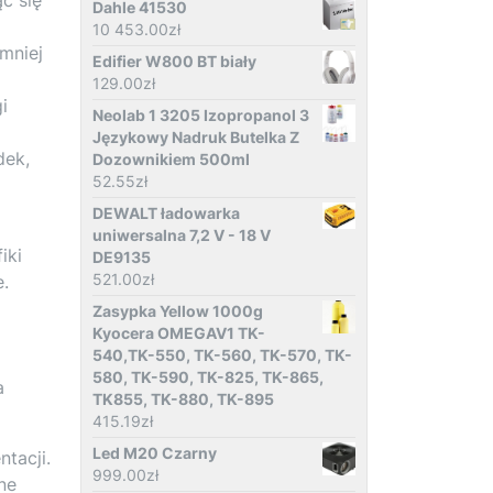
Dahle 41530
10 453.00
zł
mniej
Edifier W800 BT biały
129.00
zł
i
Neolab 1 3205 Izopropanol 3
Językowy Nadruk Butelka Z
dek,
Dozownikiem 500ml
52.55
zł
DEWALT ładowarka
uniwersalna 7,2 V - 18 V
iki
DE9135
521.00
zł
.
Zasypka Yellow 1000g
Kyocera OMEGAV1 TK-
540,TK-550, TK-560, TK-570, TK-
580, TK-590, TK-825, TK-865,
a
TK855, TK-880, TK-895
415.19
zł
Led M20 Czarny
tacji.
999.00
zł
ne