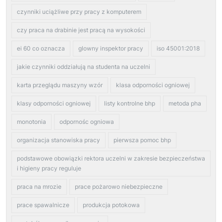
czynniki uciążliwe przy pracy z komputerem
czy praca na drabinie jest pracą na wysokości
ei 60 co oznacza
glowny inspektor pracy
iso 45001:2018
jakie czynniki oddziałują na studenta na uczelni
karta przeglądu maszyny wzór
klasa odporności ogniowej
klasy odporności ogniowej
listy kontrolne bhp
metoda pha
monotonia
odpornośc ogniowa
organizacja stanowiska pracy
pierwsza pomoc bhp
podstawowe obowiązki rektora uczelni w zakresie bezpieczeństwa
i higieny pracy reguluje
praca na mrozie
prace pożarowo niebezpieczne
prace spawalnicze
produkcja potokowa