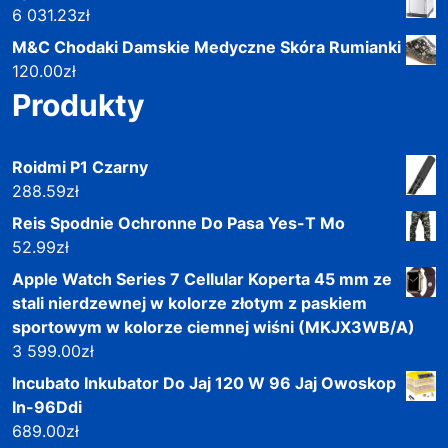
6 031.23
zł
M&C Chodaki Damskie Medyczne Skóra Rumianki
120.00
zł
Produkty
Roidmi P1 Czarny
288.59
zł
Reis Spodnie Ochronne Do Pasa Yes-T Mo
52.99
zł
Apple Watch Series 7 Cellular Koperta 45 mm ze
stali nierdzewnej w kolorze złotym z paskiem
sportowym w kolorze ciemnej wiśni (MKJX3WB/A)
3 599.00
zł
Incubato Inkubator Do Jaj 120 W 96 Jaj Owoskop
In-96Ddi
689.00
zł