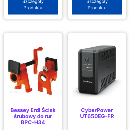
Szczegóły
Szczegóły
Produktu
Produktu
Bessey Erdi Ścisk
CyberPower
śrubowy do rur
UT650EG-FR
BPC-H34