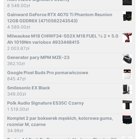
8 549.00
zł
Gainward GeForce RTX 4070 Ti Phantom Reunion
12GB GDDR6X (4710562243543)
4 589.00
zł
Milwaukee M18 CHIWF34-502X M18 FUEL 3⁄4 2 x 5.0
Ah 1016Nm variobox 4933448415
2 003.67
zł
Generator pary MPM MZE-23
362.10
zł
Google Pixel Buds Pro pomarańczowe
845.47
zł
Smilesonic EX Black
349.00
zł
Polk Audio Signature ES35C Czarny
1 519.00
zł
Komplet 2 par bokserek męskich, kolorowa guma,
rozmiar M, czarne
34.99
zł