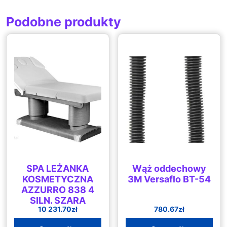
Podobne produkty
SPA LEŻANKA
Wąż oddechowy
KOSMETYCZNA
3M Versaflo BT-54
AZZURRO 838 4
SILN. SZARA
10 231.70
zł
780.67
zł
PODGRZEWANA
(123998)