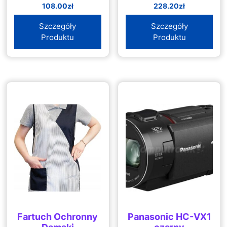
108.00
zł
228.20
zł
Szczegóły
Szczegóły
Produktu
Produktu
Fartuch Ochronny
Panasonic HC-VX1