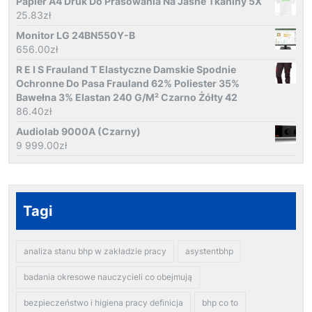
Papier A4 Druk Do Prasowania Na Jasne Tkaniny 5X
25.83
zł
Monitor LG 24BN550Y-B
656.00
zł
R E I S Frauland T Elastyczne Damskie Spodnie
Ochronne Do Pasa Frauland 62% Poliester 35%
Bawełna 3% Elastan 240 G/M² Czarno Żółty 42
86.40
zł
Audiolab 9000A (Czarny)
9 999.00
zł
Tagi
analiza stanu bhp w zakładzie pracy
asystentbhp
badania okresowe nauczycieli co obejmują
bezpieczeństwo i higiena pracy definicja
bhp co to