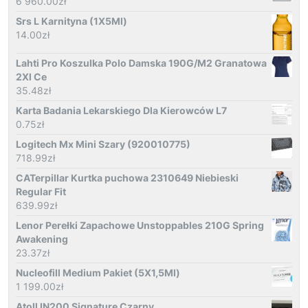
6 960.00
zł
Srs L Karnityna (1X5Ml)
14.00
zł
Lahti Pro Koszulka Polo Damska 190G/M2 Granatowa
2Xl Ce
35.48
zł
Karta Badania Lekarskiego Dla Kierowców L7
0.75
zł
Logitech Mx Mini Szary (920010775)
718.99
zł
CATerpillar Kurtka puchowa 2310649 Niebieski
Regular Fit
639.99
zł
Lenor Perełki Zapachowe Unstoppables 210G Spring
Awakening
23.37
zł
Nucleofill Medium Pakiet (5X1,5Ml)
1 199.00
zł
Atoll IN200 Signature Czarny