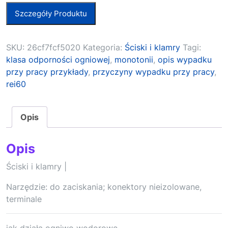
Szczegóły Produktu
SKU:
26cf7fcf5020
Kategoria:
Ściski i klamry
Tagi:
klasa odporności ogniowej
,
monotonii
,
opis wypadku
przy pracy przykłady
,
przyczyny wypadku przy pracy
,
rei60
Opis
Opis
Ściski i klamry |
Narzędzie: do zaciskania; konektory nieizolowane,
terminale
jak działa ogniwo wodorowe