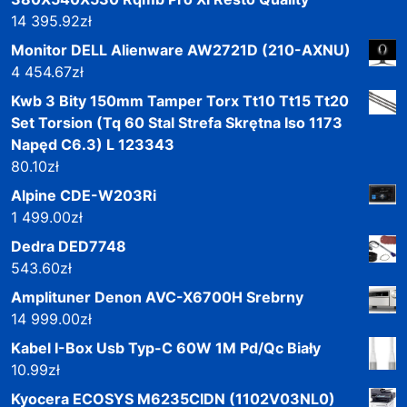
14 395.92
zł
Monitor DELL Alienware AW2721D (210-AXNU)
4 454.67
zł
Kwb 3 Bity 150mm Tamper Torx Tt10 Tt15 Tt20
Set Torsion (Tq 60 Stal Strefa Skrętna Iso 1173
Napęd C6.3) L 123343
80.10
zł
Alpine CDE-W203Ri
1 499.00
zł
Dedra DED7748
543.60
zł
Amplituner Denon AVC-X6700H Srebrny
14 999.00
zł
Kabel I-Box Usb Typ-C 60W 1M Pd/Qc Biały
10.99
zł
Kyocera ECOSYS M6235CIDN (1102V03NL0)