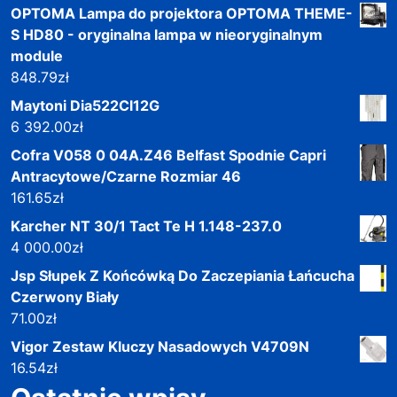
OPTOMA Lampa do projektora OPTOMA THEME-
S HD80 - oryginalna lampa w nieoryginalnym
module
848.79
zł
Maytoni Dia522Cl12G
6 392.00
zł
Cofra V058 0 04A.Z46 Belfast Spodnie Capri
Antracytowe/Czarne Rozmiar 46
161.65
zł
Karcher NT 30/1 Tact Te H 1.148-237.0
4 000.00
zł
Jsp Słupek Z Końcówką Do Zaczepiania Łańcucha
Czerwony Biały
71.00
zł
Vigor Zestaw Kluczy Nasadowych V4709N
16.54
zł