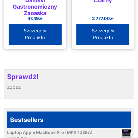
Damski
czarny
Gastronomiczny
Zapaska
47.49
zł
2 777.00
zł
Szczegóły
Szczegóły
Produktu
Produktu
Sprawdź!
zzzzz
Bestsellers
Laptop Apple MacBook Pro (MPXT2ZEA)