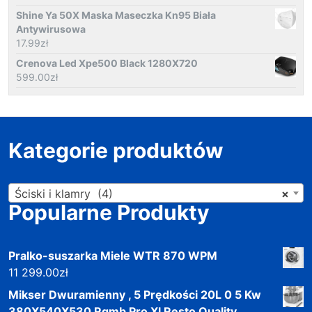
Shine Ya 50X Maska Maseczka Kn95 Biała
Antywirusowa
17.99
zł
Crenova Led Xpe500 Black 1280X720
599.00
zł
Kategorie produktów
Ściski i klamry (4)
×
Popularne Produkty
Pralko-suszarka Miele WTR 870 WPM
11 299.00
zł
Mikser Dwuramienny , 5 Prędkości 20L 0 5 Kw
380X540X530 Rqmb Pro Xl Resto Quality