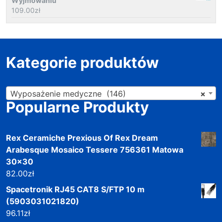
Wyjmowaniu
109.00
zł
Kategorie produktów
Wyposażenie medyczne (146)
×
Popularne Produkty
Rex Ceramiche Prexious Of Rex Dream
Arabesque Mosaico Tessere 756361 Matowa
30x30
82.00
zł
Spacetronik RJ45 CAT8 S/FTP 10 m
(5903031021820)
96.11
zł