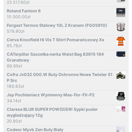
23 517.60
zł
Roland Fantom 6
15 000.00
zł
Forgast Termos Stalowy 10L Z Kranem (FG05910)
579.80
zł
Cerva Knoxfield Hi Vis T Shirt Pomarańczowy Xs
85.78
zł
CATerpillar Saszetka nerka Waist Bag 83615 184
Granatowy
89.99
zł
Cofra Jv032 000.W Buty Ochronne Nowe Twister S1
P Src
189.83
zł
Jsp Pochłaniacz Wymienny Mas-For-Fil-P2
34.14
zł
Claresa BLUR SUPER POW(D)ER! Sypki puder
wygładzający 12g
20.80
zł
Codeor Myvb Zen Buty Biały