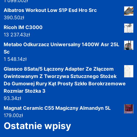
1 099.00
zł
Albatros Workout Low S1P Esd Hro Src
390.50
zł
Ricoh IM C3000
13 237.43
zł
Metabo Odkurzacz Uniwersalny 1400W Asr 25L
Sc
1 548.14
zł
Glassco 8Sata/5 Łączony Adapter Ze Złączem
Gwintowanym Z Tworzywa Sztucznego Stożek
Do Gumowej Rury Kąt Prosty Szkło Borokrzemowe
Rozmiar Stożka 3
93.34
zł
Magnat Ceramic C55 Magiczny Almandyn 5L
179.00
zł
Ostatnie wpisy