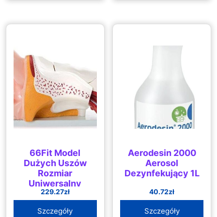
66Fit Model
Aerodesin 2000
Dużych Uszów
Aerosol
Rozmiar
Dezynfekujący 1L
Uniwersalny
229.27
zł
40.72
zł
Szczegóły
Szczegóły