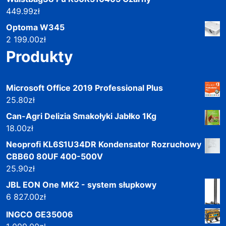
449.99
zł
Optoma W345
2 199.00
zł
Produkty
Microsoft Office 2019 Professional Plus
25.80
zł
Can-Agri Delizia Smakołyki Jabłko 1Kg
18.00
zł
Neoprofi KL6S1U34DR Kondensator Rozruchowy
CBB60 80UF 400-500V
25.90
zł
JBL EON One MK2 - system słupkowy
6 827.00
zł
INGCO GE35006