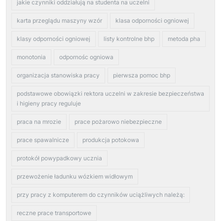
jakie czynniki oddziałują na studenta na uczelni
karta przeglądu maszyny wzór
klasa odporności ogniowej
klasy odporności ogniowej
listy kontrolne bhp
metoda pha
monotonia
odpornośc ogniowa
organizacja stanowiska pracy
pierwsza pomoc bhp
podstawowe obowiązki rektora uczelni w zakresie bezpieczeństwa
i higieny pracy reguluje
praca na mrozie
prace pożarowo niebezpieczne
prace spawalnicze
produkcja potokowa
protokół powypadkowy ucznia
przewożenie ładunku wózkiem widłowym
przy pracy z komputerem do czynników uciążliwych należą:
reczne prace transportowe