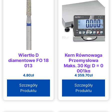
Wiertło D
Kern Równowaga
diamentowe FO 18
Przemysłowa
013
Maks. 30 Kg: D = 0
001kg
4.80
zł
4 359.70
zł
Szczegóły
Szczegóły
Produktu
Produktu