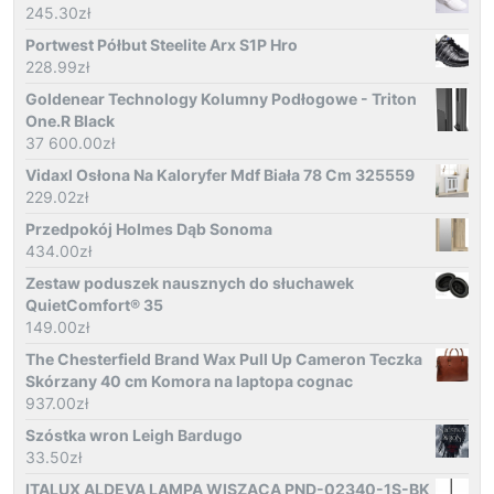
245.30
zł
Portwest Półbut Steelite Arx S1P Hro
228.99
zł
Goldenear Technology Kolumny Podłogowe - Triton
One.R Black
37 600.00
zł
Vidaxl Osłona Na Kaloryfer Mdf Biała 78 Cm 325559
229.02
zł
Przedpokój Holmes Dąb Sonoma
434.00
zł
Zestaw poduszek nausznych do słuchawek
QuietComfort® 35
149.00
zł
The Chesterfield Brand Wax Pull Up Cameron Teczka
Skórzany 40 cm Komora na laptopa cognac
937.00
zł
Szóstka wron Leigh Bardugo
33.50
zł
ITALUX ALDEVA LAMPA WISZĄCA PND-02340-1S-BK