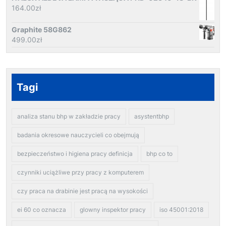
164.00
zł
Graphite 58G862
499.00
zł
Tagi
analiza stanu bhp w zakładzie pracy
asystentbhp
badania okresowe nauczycieli co obejmują
bezpieczeństwo i higiena pracy definicja
bhp co to
czynniki uciążliwe przy pracy z komputerem
czy praca na drabinie jest pracą na wysokości
ei 60 co oznacza
glowny inspektor pracy
iso 45001:2018