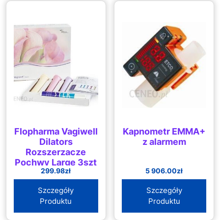
Flopharma Vagiwell
Kapnometr EMMA+
Dilators
z alarmem
Rozszerzacze
Pochwy Large 3szt
299.98
zł
5 906.00
zł
Szczegóły
Szczegóły
Produktu
Produktu