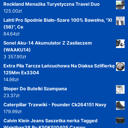
Rockland Menażka Turystyczna Travel Duo
125.00
zł
Lahti Pro Spodnie Biało-Szare 100% Bawełna, "Xl
(56)", Ce
84.64
zł
Sonel Aku-14 Akumulator Z Zasilaczem
(WAAKU14)
3 357.90
zł
Extra Piła Tarcza Łańcuchowa Na Diaksa Szlifierkę
125Mm Ex3304
14.98
zł
Stoper Do Butelki Szampana
23.37
zł
Caterpillar Trzewiki - Founder Ck264151 Navy
179.99
zł
Calvin Klein Jeans Saszetka nerka Tagged
Waistbag38 Pu K50K510405 Czarny