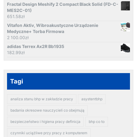
Fractal Design Meshify 2 Compact Black Solid (FD-C-
MES2C-01)
651.58
zł
Vitafon Aktiv, Wibroakustyczne Urządzenie
Medyczne+ Torba Firmowa
2 100.00
zł
adidas Terrex Ax2R Bb1935
182.99
zł
Tagi
analiza stanu bhp w zakładzie pracy
asystentbhp
badania okresowe nauczycieli co obejmują
bezpieczeństwo i higiena pracy definicja
bhp co to
czynniki uciążliwe przy pracy z komputerem