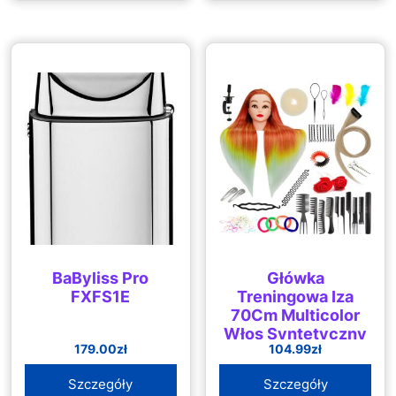
BaByliss Pro
Główka
FXFS1E
Treningowa Iza
70Cm Multicolor
Włos Syntetyczny
179.00
zł
104.99
zł
+ Uchwyt
Fryzjerska Do
Szczegóły
Szczegóły
Czesania Głowa