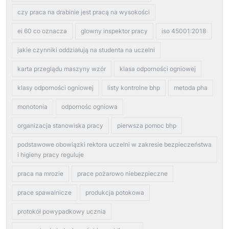
czy praca na drabinie jest pracą na wysokości
ei 60 co oznacza
glowny inspektor pracy
iso 45001:2018
jakie czynniki oddziałują na studenta na uczelni
karta przeglądu maszyny wzór
klasa odporności ogniowej
klasy odporności ogniowej
listy kontrolne bhp
metoda pha
monotonia
odpornośc ogniowa
organizacja stanowiska pracy
pierwsza pomoc bhp
podstawowe obowiązki rektora uczelni w zakresie bezpieczeństwa
i higieny pracy reguluje
praca na mrozie
prace pożarowo niebezpieczne
prace spawalnicze
produkcja potokowa
protokół powypadkowy ucznia