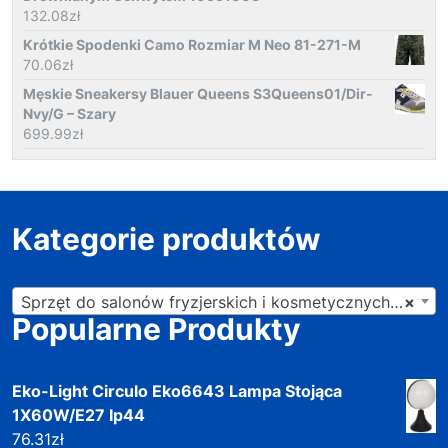
132.08
zł
Krótkie Spodenki Camo Rozmiar M Neo 81-271-M
70.06
zł
Męskie Sneakersy Blauer Queens S3Queens01/Dir-
Nvy/G – Szary
699.99
zł
Kategorie produktów
Sprzęt do salonów fryzjerskich i kosmetycznych (201)
×
Popularne Produkty
Eko-Light Circulo Eko6643 Lampa Stojąca
1X60W/E27 Ip44
76.31
zł