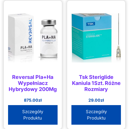
Reversal Pla+Ha
Tsk Steriglide
Wypełniacz
Kaniula 1Szt. Różne
Hybrydowy 200Mg
Rozmiary
875.00
zł
29.00
zł
Szczegóły
Szczegóły
Produktu
Produktu