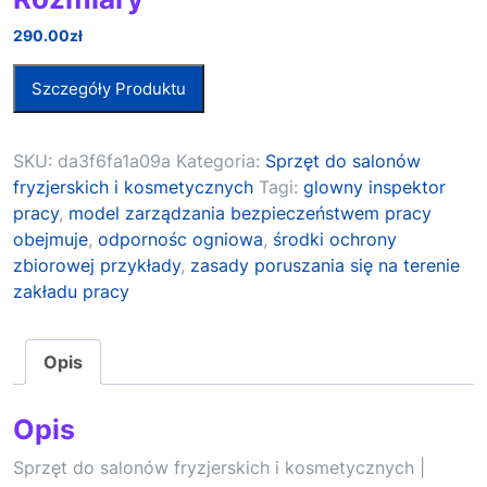
290.00
zł
Szczegóły Produktu
SKU:
da3f6fa1a09a
Kategoria:
Sprzęt do salonów
fryzjerskich i kosmetycznych
Tagi:
glowny inspektor
pracy
,
model zarządzania bezpieczeństwem pracy
obejmuje
,
odpornośc ogniowa
,
środki ochrony
zbiorowej przykłady
,
zasady poruszania się na terenie
zakładu pracy
Opis
Opis
Sprzęt do salonów fryzjerskich i kosmetycznych |