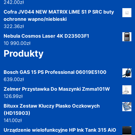
242.00
zł
Cofra JV044 NEW MATRIX LIME S1 P SRC buty
ochronne wapno/niebieski
322.36
zł
Nebula Cosmos Laser 4K D23503F1
10 990.00
zł
Produkty
Bosch GAS 15 PS Professional 06019E5100
639.00
zł
Zelmer Przystawka Do Maszynki Zmma101W
126.99
zł
Bituxx Zestaw Kluczy Plasko Oczkowych
(HD15903)
141.00
zł
Urządzenie wielofunkcyjne HP Ink Tank 315 AiO