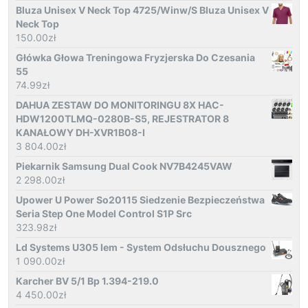
Bluza Unisex V Neck Top 4725/Winw/S Bluza Unisex V
Neck Top
150.00
zł
Główka Głowa Treningowa Fryzjerska Do Czesania
55
74.99
zł
DAHUA ZESTAW DO MONITORINGU 8X HAC-
HDW1200TLMQ-0280B-S5, REJESTRATOR 8
KANAŁOWY DH-XVR1B08-I
3 804.00
zł
Piekarnik Samsung Dual Cook NV7B4245VAW
2 298.00
zł
Upower U Power So20115 Siedzenie Bezpieczeństwa
Seria Step One Model Control S1P Src
323.98
zł
Ld Systems U305 Iem - System Odsłuchu Dousznego
1 090.00
zł
Karcher BV 5/1 Bp 1.394-219.0
4 450.00
zł