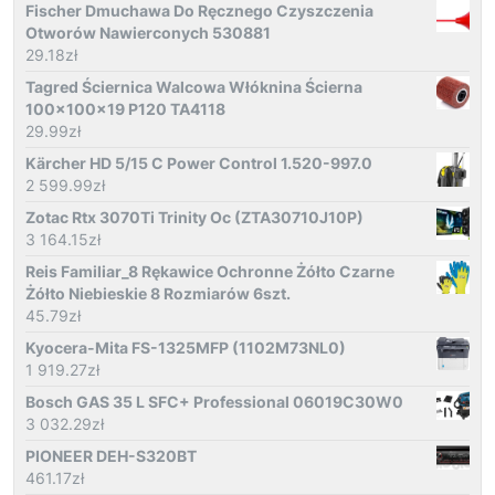
Fischer Dmuchawa Do Ręcznego Czyszczenia
Otworów Nawierconych 530881
29.18
zł
Tagred Ściernica Walcowa Włóknina Ścierna
100x100x19 P120 TA4118
29.99
zł
Kärcher HD 5/15 C Power Control 1.520-997.0
2 599.99
zł
Zotac Rtx 3070Ti Trinity Oc (ZTA30710J10P)
3 164.15
zł
Reis Familiar_8 Rękawice Ochronne Żółto Czarne
Żółto Niebieskie 8 Rozmiarów 6szt.
45.79
zł
Kyocera-Mita FS-1325MFP (1102M73NL0)
1 919.27
zł
Bosch GAS 35 L SFC+ Professional 06019C30W0
3 032.29
zł
PIONEER DEH-S320BT
461.17
zł