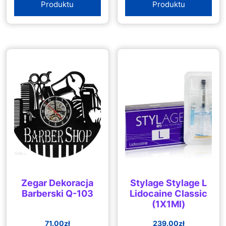
Produktu
Produktu
Ćwiczeń
Zegar Dekoracja
Stylage Stylage L
Barberski Q-103
Lidocaine Classic
(1X1Ml)
71.00
zł
239.00
zł