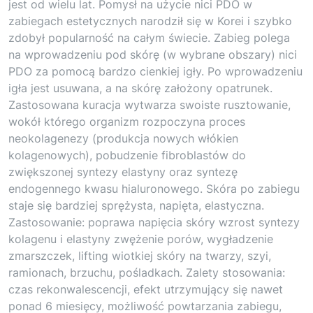
jest od wielu lat. Pomysł na użycie nici PDO w
zabiegach estetycznych narodził się w Korei i szybko
zdobył popularność na całym świecie. Zabieg polega
na wprowadzeniu pod skórę (w wybrane obszary) nici
PDO za pomocą bardzo cienkiej igły. Po wprowadzeniu
igła jest usuwana, a na skórę założony opatrunek.
Zastosowana kuracja wytwarza swoiste rusztowanie,
wokół którego organizm rozpoczyna proces
neokolagenezy (produkcja nowych włókien
kolagenowych), pobudzenie fibroblastów do
zwiększonej syntezy elastyny oraz syntezę
endogennego kwasu hialuronowego. Skóra po zabiegu
staje się bardziej sprężysta, napięta, elastyczna.
Zastosowanie: poprawa napięcia skóry wzrost syntezy
kolagenu i elastyny zwężenie porów, wygładzenie
zmarszczek, lifting wiotkiej skóry na twarzy, szyi,
ramionach, brzuchu, pośladkach. Zalety stosowania:
czas rekonwalescencji, efekt utrzymujący się nawet
ponad 6 miesięcy, możliwość powtarzania zabiegu,