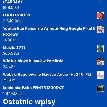
(Z4B04A)
899.00
zł
FOGO F2001iS
2 549.00
zł
Youtab Etui Pancerne Armour Ring Google Pixel 6
Różowy
14.90
zł
Makita 3711
305.53
zł
Wielkie bitwy husarii w komiksie
24.42
zł
Webski Regulowane Nausze Audio (Hz340_Pk)
79.00
zł
Kuchenka Beko FSMT61330DXT
1 949.00
zł
Ostatnie wpisy