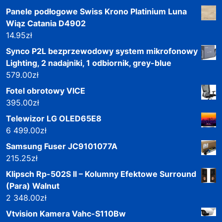
Panele podłogowe Swiss Krono Platinium Luna
Wiąz Catania D4902
14.95
zł
Synco P2L bezprzewodowy system mikrofonowy
Lighting, 2 nadajniki, 1 odbiornik, grey-blue
579.00
zł
Fotel obrotowy VICE
395.00
zł
Telewizor LG OLED65E8
6 499.00
zł
Samsung Fuser JC9101077A
215.25
zł
Klipsch Rp-502S II – Kolumny Efektowe Surround
(Para) Walnut
2 348.00
zł
Vtvision Kamera Vahc-S110Bw