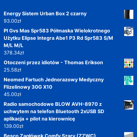
Energy Sistem Urban Box 2 czarny
93.00
zł
Pl Gvs Mas Spr583 Półmaska Wielokrotnego
Użytku Elipse Integra Abe1 P3 Rd Spr583 S/M
M/L M/L
378.34
zł
Otoczeni przez idiotów - Thomas Erikson
25.58
zł
Neomed Fartuch Jednorazowy Medyczny
Flizelinowy 30G X10
45.00
zł
Radio samochodowe BLOW AVH-8970 z
uchwytem na telefon Bluetooth 2xUSB SD
aplikacja + pilot na kierownicę
139.00
zł
Besco Zagłówek Comfy Szary (ZZWC)