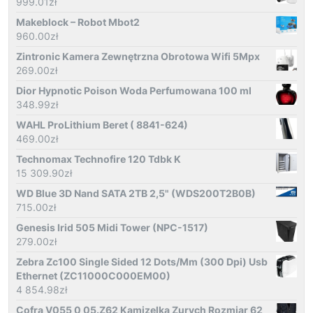
999.01
zł
Makeblock – Robot Mbot2
960.00
zł
Zintronic Kamera Zewnętrzna Obrotowa Wifi 5Mpx
269.00
zł
Dior Hypnotic Poison Woda Perfumowana 100 ml
348.99
zł
WAHL ProLithium Beret ( 8841-624)
469.00
zł
Technomax Technofire 120 Tdbk K
15 309.90
zł
WD Blue 3D Nand SATA 2TB 2,5" (WDS200T2B0B)
715.00
zł
Genesis Irid 505 Midi Tower (NPC-1517)
279.00
zł
Zebra Zc100 Single Sided 12 Dots/Mm (300 Dpi) Usb
Ethernet (ZC11000C000EM00)
4 854.98
zł
Cofra V055 0 05.Z62 Kamizelka Zurych Rozmiar 62