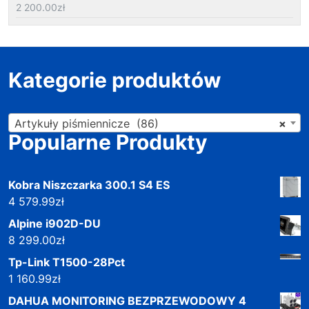
2 200.00
zł
Kategorie produktów
Artykuły piśmiennicze (86)
×
Popularne Produkty
Kobra Niszczarka 300.1 S4 ES
4 579.99
zł
Alpine i902D-DU
8 299.00
zł
Tp-Link T1500-28Pct
1 160.99
zł
DAHUA MONITORING BEZPRZEWODOWY 4