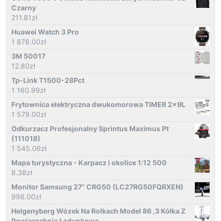
Czarny
211.81
zł
Huawei Watch 3 Pro
1 878.00
zł
3M 50017
12.80
zł
Tp-Link T1500-28Pct
1 160.99
zł
Frytownica elektryczna dwukomorowa TIMER 2x9L
1 579.00
zł
Odkurzacz Profesjonalny Sprintus Maximus Pt
(111018)
1 545.06
zł
Mapa turystyczna - Karpacz i okolice 1:12 500
8.38
zł
Monitor Samsung 27'' CRG50 (LC27RG50FQRXEN)
998.00
zł
Helgenyberg Wózek Na Rolkach Model 86 ,3 Kółka Z
Powierzchnią Ładunkową