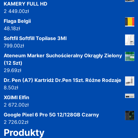
KAMERY FULL HD
2 449.00
zł
Flaga Belgii
48.18
zł
Softfil Softfill Topilase 3Ml
799.00
zł
Ateneum Marker Suchościeralny Okrągły Zielony
(12 Szt)
29.69
zł
Dr. Pen (A7) Kartridż Dr.Pen 1Szt. Różne Rodzaje
8.50
zł
XGIMI Elfin
2 672.00
zł
Google Pixel 6 Pro 5G 12/128GB Czarny
2 726.02
zł
Produkty