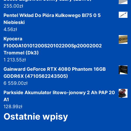
255.00
zł
Pentel Wkład Do Pióra Kulkowego Bl75 0 5
Niebieski
4.56
zł
Kyocera
F1000A10101200S20102200Sp20002002
Trommel (Dk3)
1 213.55
zł
Gainward GeForce RTX 4080 Phantom 16GB
GDDR6X (4710562243505)
6 559.00
zł
Parkside Akumulator litowo-jonowy 2 Ah PAP 20
A1
128.99
zł
Ostatnie wpisy