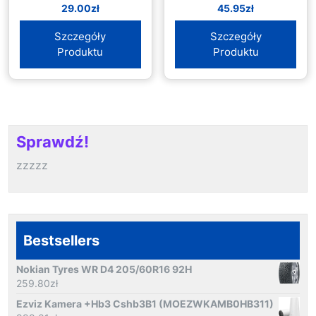
29.00
zł
45.95
zł
Szczegóły
Szczegóły
Produktu
Produktu
Sprawdź!
zzzzz
Bestsellers
Nokian Tyres WR D4 205/60R16 92H
259.80
zł
Ezviz Kamera +Hb3 Cshb3B1 (MOEZWKAMB0HB311)