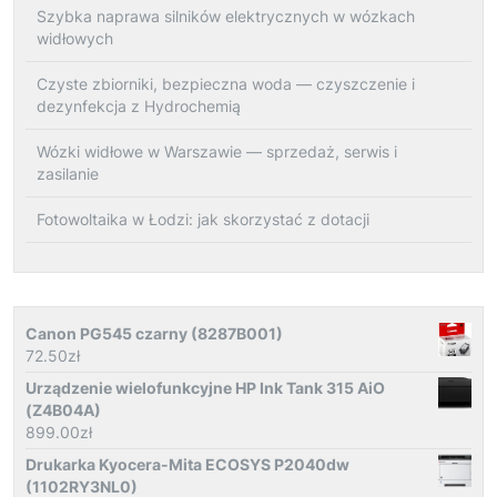
Szybka naprawa silników elektrycznych w wózkach
widłowych
Czyste zbiorniki, bezpieczna woda — czyszczenie i
dezynfekcja z Hydrochemią
Wózki widłowe w Warszawie — sprzedaż, serwis i
zasilanie
Fotowoltaika w Łodzi: jak skorzystać z dotacji
Canon PG545 czarny (8287B001)
72.50
zł
Urządzenie wielofunkcyjne HP Ink Tank 315 AiO
(Z4B04A)
899.00
zł
Drukarka Kyocera-Mita ECOSYS P2040dw
(1102RY3NL0)