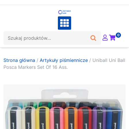
Skip
to
content
Szukaj:
0
Strona główna
/
Artykuły piśmiennicze
/ Uniball Uni Ball
Posca Markers Set Of 16 Ass.