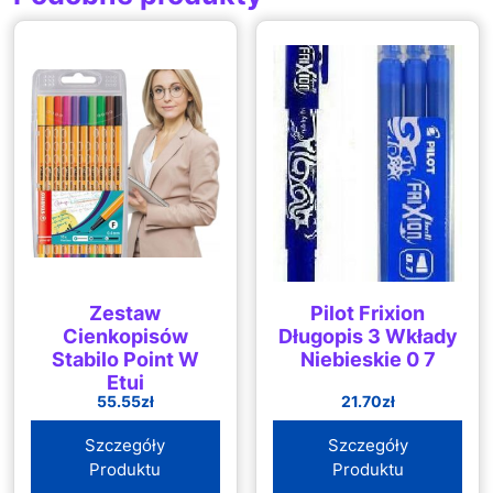
Zestaw
Pilot Frixion
Cienkopisów
Długopis 3 Wkłady
Stabilo Point W
Niebieskie 0 7
Etui
55.55
zł
21.70
zł
Szczegóły
Szczegóły
Produktu
Produktu