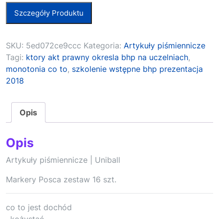
Szczegóły Produktu
SKU:
5ed072ce9ccc
Kategoria:
Artykuły piśmiennicze
Tagi:
ktory akt prawny okresla bhp na uczelniach
,
monotonia co to
,
szkolenie wstępne bhp prezentacja
2018
Opis
Opis
Artykuły piśmiennicze | Uniball
Markery Posca zestaw 16 szt.
co to jest dochód
, kożystać