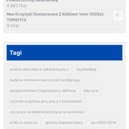
4 907.70
zł
Neo Krzyżyki Dystansowe Z Kółkiem 1mm 100Szt.
TOP61113
9.00
zł
Tagi
analiza stanu bhp w zakładzie pracy
asystentbhp
badania okresowe nauczycieli co obejmują
bezpieczeństwo i higiena pracy definicja
bhp co to
czynniki uciążliwe przy pracy z komputerem
czy praca na drabinie jest pracą na wysokości
ei 60 co oznacza
glowny inspektor pracy
iso 45001:2018