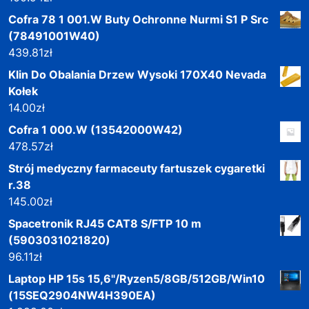
Cofra 78 1 001.W Buty Ochronne Nurmi S1 P Src
(78491001W40)
439.81
zł
Klin Do Obalania Drzew Wysoki 170X40 Nevada
Kołek
14.00
zł
Cofra 1 000.W (13542000W42)
478.57
zł
Strój medyczny farmaceuty fartuszek cygaretki
r.38
145.00
zł
Spacetronik RJ45 CAT8 S/FTP 10 m
(5903031021820)
96.11
zł
Laptop HP 15s 15,6"/Ryzen5/8GB/512GB/Win10
(15SEQ2904NW4H390EA)