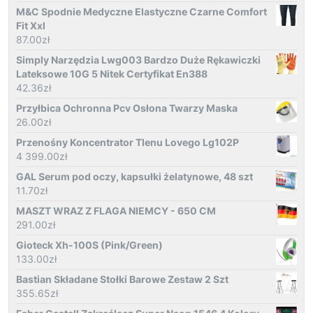
M&C Spodnie Medyczne Elastyczne Czarne Comfort
Fit Xxl
87.00
zł
Simply Narzędzia Lwg003 Bardzo Duże Rękawiczki
Lateksowe 10G 5 Nitek Certyfikat En388
42.36
zł
Przyłbica Ochronna Pcv Osłona Twarzy Maska
26.00
zł
Przenośny Koncentrator Tlenu Lovego Lg102P
4 399.00
zł
GAL Serum pod oczy, kapsułki żelatynowe, 48 szt
11.70
zł
MASZT WRAZ Z FLAGA NIEMCY - 650 CM
291.00
zł
Gioteck Xh-100S (Pink/Green)
133.00
zł
Bastian Składane Stołki Barowe Zestaw 2 Szt
355.65
zł