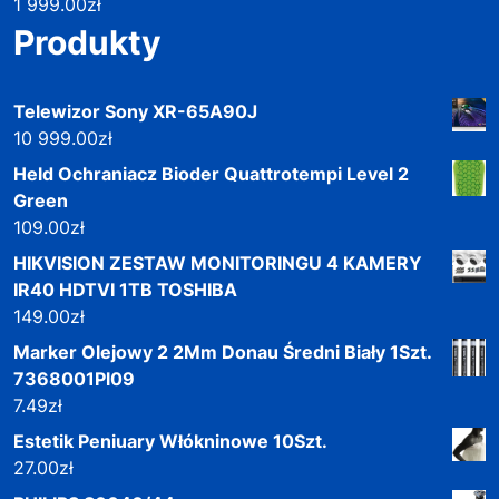
1 999.00
zł
Produkty
Telewizor Sony XR-65A90J
10 999.00
zł
Held Ochraniacz Bioder Quattrotempi Level 2
Green
109.00
zł
HIKVISION ZESTAW MONITORINGU 4 KAMERY
IR40 HDTVI 1TB TOSHIBA
149.00
zł
Marker Olejowy 2 2Mm Donau Średni Biały 1Szt.
7368001Pl09
7.49
zł
Estetik Peniuary Włókninowe 10Szt.
27.00
zł