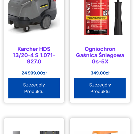
Karcher HDS
Ogniochron
13/20-4 S 1.071-
Gaśnica Śniegowa
927.0
Gs-5X
24 999.00
zł
349.00
zł
Szczegóły
Szczegóły
Produktu
Produktu