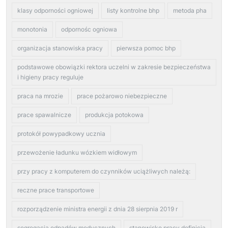
klasy odporności ogniowej
listy kontrolne bhp
metoda pha
monotonia
odpornośc ogniowa
organizacja stanowiska pracy
pierwsza pomoc bhp
podstawowe obowiązki rektora uczelni w zakresie bezpieczeństwa
i higieny pracy reguluje
praca na mrozie
prace pożarowo niebezpieczne
prace spawalnicze
produkcja potokowa
protokół powypadkowy ucznia
przewożenie ładunku wózkiem widłowym
przy pracy z komputerem do czynników uciążliwych należą:
reczne prace transportowe
rozporządzenie ministra energii z dnia 28 sierpnia 2019 r
segregacja odpadów medycznych
stanowisko pracy definicja