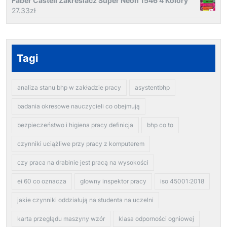
Faber Castell Zakreślacz Super Neon 1546 4 Kolory
27.33
zł
Tagi
analiza stanu bhp w zakładzie pracy
asystentbhp
badania okresowe nauczycieli co obejmują
bezpieczeństwo i higiena pracy definicja
bhp co to
czynniki uciążliwe przy pracy z komputerem
czy praca na drabinie jest pracą na wysokości
ei 60 co oznacza
glowny inspektor pracy
iso 45001:2018
jakie czynniki oddziałują na studenta na uczelni
karta przeglądu maszyny wzór
klasa odporności ogniowej