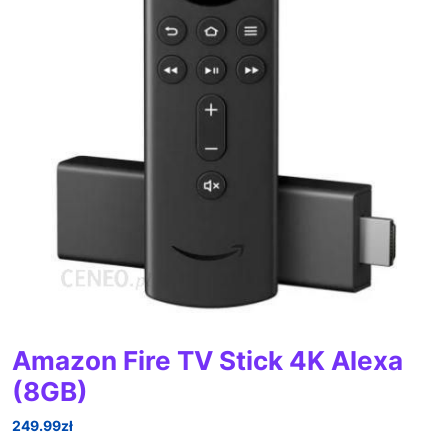
Amazon Fire TV Stick 4K Alexa
(8GB)
249.99
zł