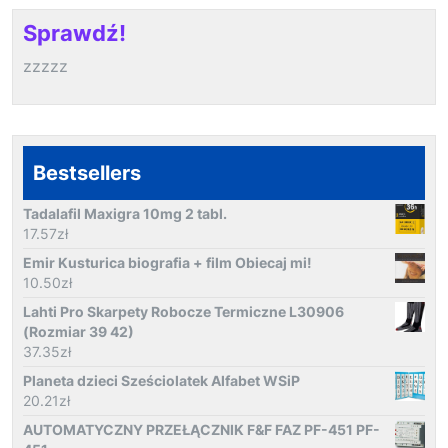
Sprawdź!
zzzzz
Bestsellers
Tadalafil Maxigra 10mg 2 tabl.
17.57
zł
Emir Kusturica biografia + film Obiecaj mi!
10.50
zł
Lahti Pro Skarpety Robocze Termiczne L30906
(Rozmiar 39 42)
37.35
zł
Planeta dzieci Sześciolatek Alfabet WSiP
20.21
zł
AUTOMATYCZNY PRZEŁĄCZNIK F&F FAZ PF-451 PF-