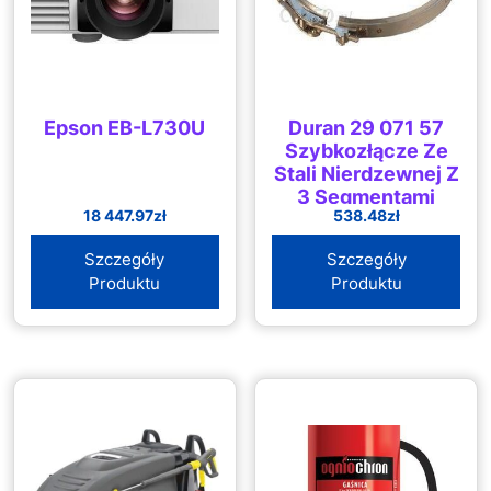
Epson EB-L730U
Duran 29 071 57
Szybkozłącze Ze
Stali Nierdzewnej Z
3 Segmentami
18 447.97
zł
538.48
zł
Mocującymi 150
Dn Pasuje Do
Szczegóły
Szczegóły
Kołnierza
Produktu
Produktu