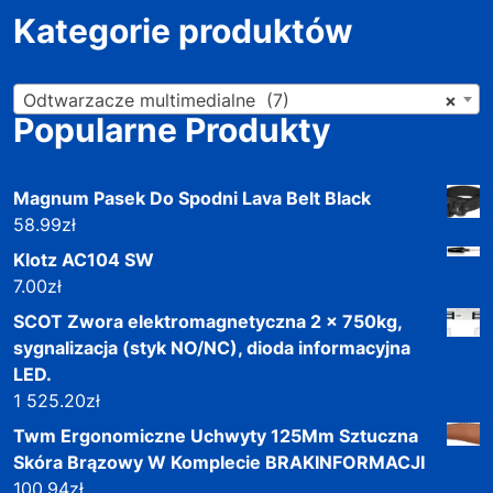
Kategorie produktów
Odtwarzacze multimedialne (7)
×
Popularne Produkty
Magnum Pasek Do Spodni Lava Belt Black
58.99
zł
Klotz AC104 SW
7.00
zł
SCOT Zwora elektromagnetyczna 2 x 750kg,
sygnalizacja (styk NO/NC), dioda informacyjna
LED.
1 525.20
zł
Twm Ergonomiczne Uchwyty 125Mm Sztuczna
Skóra Brązowy W Komplecie BRAKINFORMACJI
100.94
zł