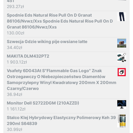
451
293.27
zł
Spodnie Eds Natural Rise Pull On D Granat
86106/Nvwz/Xxs Spodnie Eds Natural Rise Pull On D
Granat 86106/Nvwz/Xxs
130.00
zł
Szwecja Gdzie wiking pije owsiane latte
34.40
zł
MAKITA DLM432PT2
1 903.12
zł
Vsafety 6D043At S"Flammable Gas Logo" Znak
Ostrzegawczy O Niebezpieczeństwo Diamentów
Samoprzylepny Winyl Kwadratowy 200mm X 200mm
Czarny/Czerwo
36.94
zł
Monitor Dell S2722DGM (210AZZD)
1 161.12
zł
Stalco Klej Hybrydowy Elastyczny Polimerowy Keh 39
290ml S64839
30.99
zł