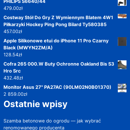
PHILIPS S6640/44
479.00
zł
Costway Stół Do Gry Z Wymiennym Blatem 4W1
Piłkarzyki Hockey Ping Pong Bilard Ty580385
457.00
zł
Apple Silikonowe etui do iPhone 11 Pro Czarny
Black (MWYN2ZM/A)
128.54
zł
Cofra 265 000.W Buty Ochronne Oakland Bis S3
Hro Src
432.48
zł
Monitor Asus 27'' PA27AC (90LM02N0B01370)
2 859.00
zł
Ostatnie wpisy
Szamba betonowe do ogrodu — jak wybrać
renomowanego producenta