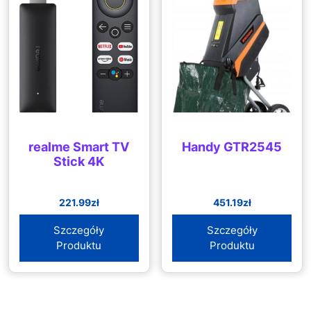
realme Smart TV
Handy GTR2545
Stick 4K
221.99
zł
451.19
zł
Szczegóły
Szczegóły
Produktu
Produktu