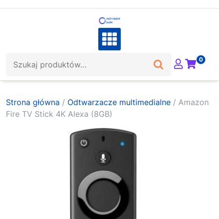
Skip
to
content
Szukaj:
0
Strona główna
/
Odtwarzacze multimedialne
/ Amazon
Fire TV Stick 4K Alexa (8GB)