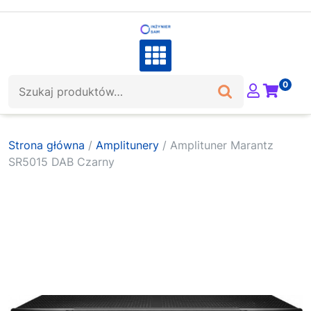
Skip
to
content
Szukaj:
0
Strona główna
/
Amplitunery
/ Amplituner Marantz
SR5015 DAB Czarny