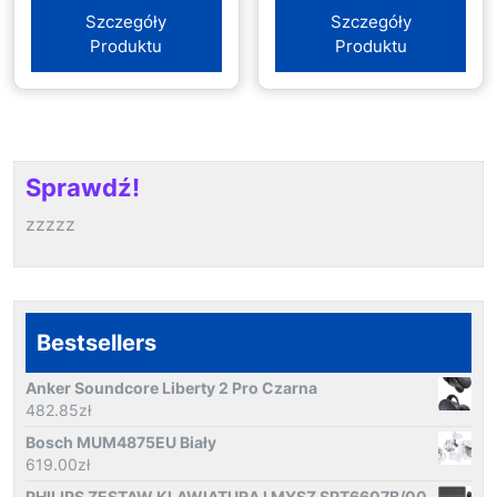
Szczegóły
Szczegóły
Produktu
Produktu
Sprawdź!
zzzzz
Bestsellers
Anker Soundcore Liberty 2 Pro Czarna
482.85
zł
Bosch MUM4875EU Biały
619.00
zł
PHILIPS ZESTAW KLAWIATURA I MYSZ SPT6607B/00