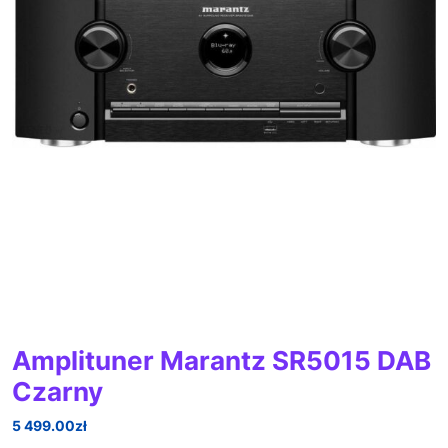
Amplituner Marantz SR5015 DAB
Czarny
5 499.00
zł