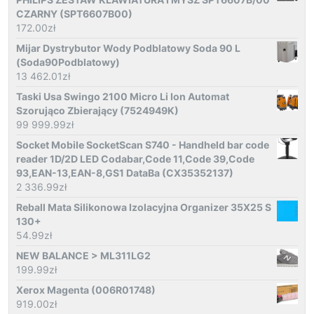
CZARNY (SPT6607B00)
172.00
zł
Mijar Dystrybutor Wody Podblatowy Soda 90 L
(Soda90Podblatowy)
13 462.01
zł
Taski Usa Swingo 2100 Μicro Li Ion Automat
Szorująco Zbierający (7524949K)
99 999.99
zł
Socket Mobile SocketScan S740 - Handheld bar code
reader 1D/2D LED Codabar,Code 11,Code 39,Code
93,EAN-13,EAN-8,GS1 DataBa (CX35352137)
2 336.99
zł
Reball Mata Silikonowa Izolacyjna Organizer 35X25 S
130+
54.99
zł
NEW BALANCE > ML311LG2
199.99
zł
Xerox Magenta (006R01748)
919.00
zł