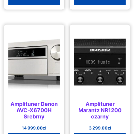
Amplituner Denon
Amplituner
AVC-X6700H
Marantz NR1200
Srebrny
czarny
14 999.00
zł
3 299.00
zł