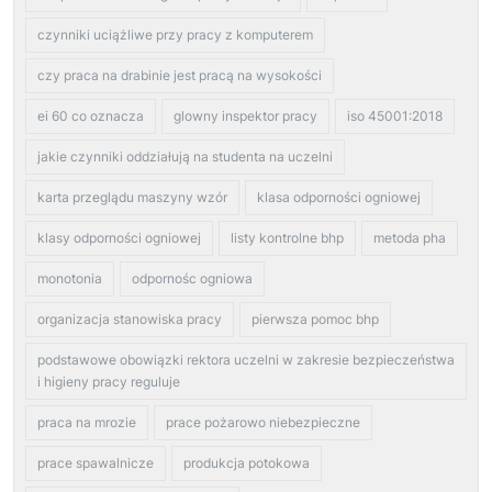
czynniki uciążliwe przy pracy z komputerem
czy praca na drabinie jest pracą na wysokości
ei 60 co oznacza
glowny inspektor pracy
iso 45001:2018
jakie czynniki oddziałują na studenta na uczelni
karta przeglądu maszyny wzór
klasa odporności ogniowej
klasy odporności ogniowej
listy kontrolne bhp
metoda pha
monotonia
odpornośc ogniowa
organizacja stanowiska pracy
pierwsza pomoc bhp
podstawowe obowiązki rektora uczelni w zakresie bezpieczeństwa
i higieny pracy reguluje
praca na mrozie
prace pożarowo niebezpieczne
prace spawalnicze
produkcja potokowa