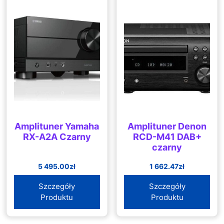
Amplituner Yamaha
Amplituner Denon
RX-A2A Czarny
RCD-M41 DAB+
czarny
5 495.00
zł
1 662.47
zł
Szczegóły
Szczegóły
Produktu
Produktu