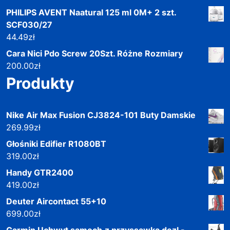
PHILIPS AVENT Naatural 125 ml 0M+ 2 szt.
SCF030/27
44.49
zł
Cara Nici Pdo Screw 20Szt. Różne Rozmiary
200.00
zł
Produkty
Nike Air Max Fusion CJ3824-101 Buty Damskie
269.99
zł
Głośniki Edifier R1080BT
319.00
zł
Handy GTR2400
419.00
zł
Deuter Aircontact 55+10
699.00
zł
Garmin Uchwyt samoch.z przyssawką dezl -