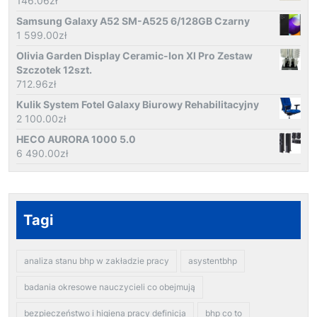
146.06
zł
Samsung Galaxy A52 SM-A525 6/128GB Czarny
1 599.00
zł
Olivia Garden Display Ceramic-Ion Xl Pro Zestaw
Szczotek 12szt.
712.96
zł
Kulik System Fotel Galaxy Biurowy Rehabilitacyjny
2 100.00
zł
HECO AURORA 1000 5.0
6 490.00
zł
Tagi
analiza stanu bhp w zakładzie pracy
asystentbhp
badania okresowe nauczycieli co obejmują
bezpieczeństwo i higiena pracy definicja
bhp co to