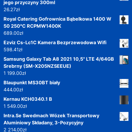
jego przyczyny 300ml
26.27
zł
Royal Catering Gofrownica Bąbelkowa 1400 W
50 250°C RCPMW1400K
689.00
zł
Ezviz Cs-Lc1C Kamera Bezprzewodowa Wifi
598.41
zł
Samsung Galaxy Tab A8 2021 10,5" LTE 4/64GB
Srebrny (SM-X205NZSEEUE)
1 199.00
zł
Blaupunkt MS30BT biały
444.00
zł
Kernau KCH0340.1 B
1 549.00
zł
Intra.Se Swedmach Wózek Transportowy
Aluminiowy Składany, 3-Pozycyjny
2 214.00
zł