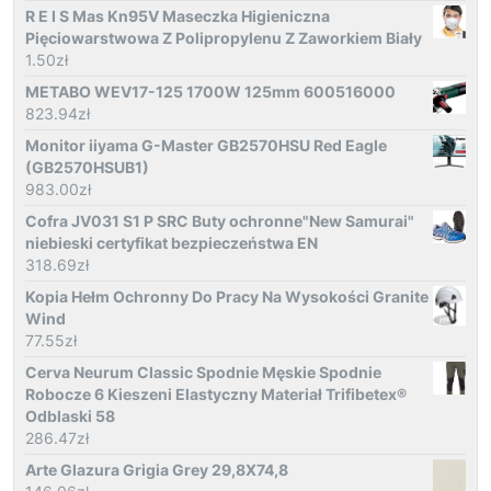
R E I S Mas Kn95V Maseczka Higieniczna
Pięciowarstwowa Z Polipropylenu Z Zaworkiem Biały
1.50
zł
METABO WEV17-125 1700W 125mm 600516000
823.94
zł
Monitor iiyama G-Master GB2570HSU Red Eagle
(GB2570HSUB1)
983.00
zł
Cofra JV031 S1 P SRC Buty ochronne"New Samurai"
niebieski certyfikat bezpieczeństwa EN
318.69
zł
Kopia Hełm Ochronny Do Pracy Na Wysokości Granite
Wind
77.55
zł
Cerva Neurum Classic Spodnie Męskie Spodnie
Robocze 6 Kieszeni Elastyczny Materiał Trifibetex®
Odblaski 58
286.47
zł
Arte Glazura Grigia Grey 29,8X74,8