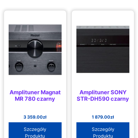
Amplituner Magnat
Amplituner SONY
MR 780 czarny
STR-DH590 czarny
3 359.00
zł
1 879.00
zł
Szczegóły
Szczegóły
Produktu
Produktu