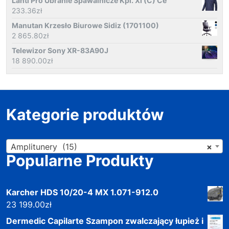
Lahti Pro Ubranie Spawalnicze Kpl. Xl (C) Ce
233.36
zł
Manutan Krzesło Biurowe Sidiz (1701100)
2 865.80
zł
Telewizor Sony XR-83A90J
18 890.00
zł
Kategorie produktów
Amplitunery (15)
×
Popularne Produkty
Karcher HDS 10/20-4 MX 1.071-912.0
23 199.00
zł
Dermedic Capilarte Szampon zwalczający łupież i