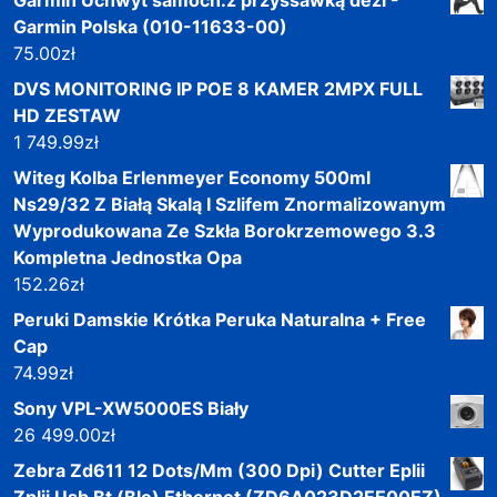
Garmin Polska (010-11633-00)
75.00
zł
DVS MONITORING IP POE 8 KAMER 2MPX FULL
HD ZESTAW
1 749.99
zł
Witeg Kolba Erlenmeyer Economy 500ml
Ns29/32 Z Białą Skalą I Szlifem Znormalizowanym
Wyprodukowana Ze Szkła Borokrzemowego 3.3
Kompletna Jednostka Opa
152.26
zł
Peruki Damskie Krótka Peruka Naturalna + Free
Cap
74.99
zł
Sony VPL-XW5000ES Biały
26 499.00
zł
Zebra Zd611 12 Dots/Mm (300 Dpi) Cutter Eplii
Zplii Usb Bt (Ble) Ethernet (ZD6A023D2EE00EZ)