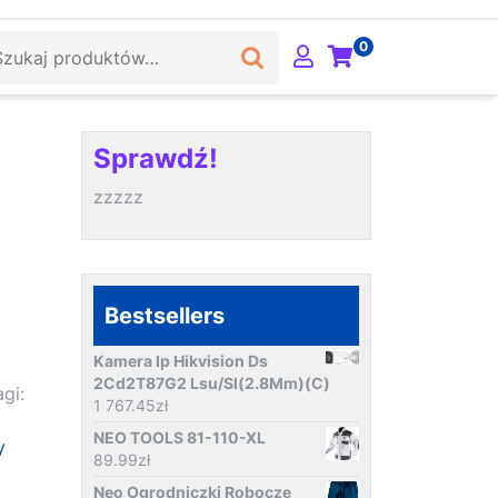
ukaj:
0
Sprawdź!
zzzzz
Bestsellers
Kamera Ip Hikvision Ds
2Cd2T87G2 Lsu/Sl(2.8Mm)(C)
agi:
1 767.45
zł
NEO TOOLS 81-110-XL
y
89.99
zł
Neo Ogrodniczki Robocze