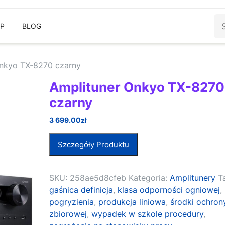
Sz
EP
BLOG
Onkyo TX-8270 czarny
Amplituner Onkyo TX-8270
czarny
3 699.00
zł
Szczegóły Produktu
SKU:
258ae5d8cfeb
Kategoria:
Amplitunery
T
gaśnica definicja
,
klasa odporności ogniowej
,
pogryzienia
,
produkcja liniowa
,
środki ochron
zbiorowej
,
wypadek w szkole procedury
,