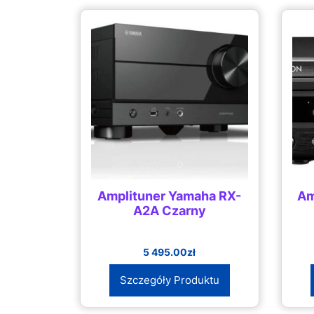
Amplituner Yamaha RX-
Am
A2A Czarny
5 495.00
zł
Szczegóły Produktu