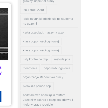
glowny inspektor pracy
iso 45001:2018
jakie czynniki oddziałują na studenta
na uczelni
karta przeglądu maszyny wzór
klasa odporności ogniowej
klasy odporności ogniowej
listy kontrolne bhp
metoda pha
z
monotonia
odpornośc ogniowa
y
organizacja stanowiska pracy
pierwsza pomoc bhp
podstawowe obowiązki rektora
uczelni w zakresie bezpieczeństwa i
higieny pracy reguluje