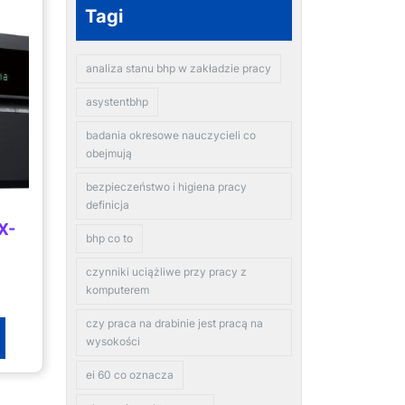
Tagi
analiza stanu bhp w zakładzie pracy
asystentbhp
badania okresowe nauczycieli co
obejmują
bezpieczeństwo i higiena pracy
definicja
X-
bhp co to
czynniki uciążliwe przy pracy z
komputerem
czy praca na drabinie jest pracą na
wysokości
ei 60 co oznacza