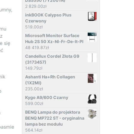
DS5550 (7Y2001N)
2 829.00
zł
lumny,
inkBOOK Calypso Plus
Czerwony
519.00
zł
emu
az
Microsoft Monitor Surface
Hub 2S 50 Xz-Nl-Fr-De-It-Pl
e się
48 419.87
zł
eć
Candellux Cordel Złota G9
(3173457)
149.79
zł
0
nik
Ashanti Ha+Rh Collagen
(1X2Ml)
235.00
zł
o
Kygo A9/600 Czarny
599.00
zł
m
BENQ Lampa do projektora
BENQ MP722 ST - oryginalna
y
lampa bez modułu
pasmie
564.14
zł