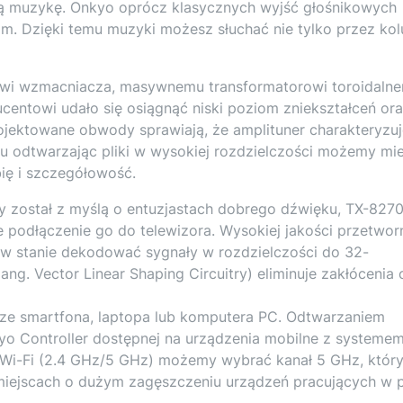
ą muzykę. Onkyo oprócz klasycznych wyjść głośnikowych
m. Dzięki temu muzyki możesz słuchać nie tylko przez ko
dowi wzmacniacza, masywnemu transformatorowi toroidaln
centowi udało się osiągnąć niski poziom zniekształceń or
ektowane obwody sprawiają, że amplituner charakteryzuj
u odtwarzając pliki w wysokiej rozdzielczości możemy mi
ię i szczegółowość.
y został z myślą o entuzjastach dobrego dźwięku, TX-827
 podłączenie go do telewizora. Wysokiej jakości przetwor
 stanie dekodować sygnały w rozdzielczości do 32-
ang. Vector Linear Shaping Circuitry) eliminuje zakłócenia 
ze smartfona, laptopa lub komputera PC. Odtwarzaniem
o Controller dostępnej na urządzenia mobilne z systeme
Wi-Fi (2.4 GHz/5 GHz) możemy wybrać kanał 5 GHz, któr
miejscach o dużym zagęszczeniu urządzeń pracujących w 