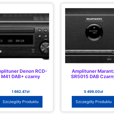
plituner Denon RCD-
Amplituner Marant
M41 DAB+ czarny
SR5015 DAB Czarn
1 662.47
zł
5 499.00
zł
Szczegóły Produktu
Szczegóły Produktu