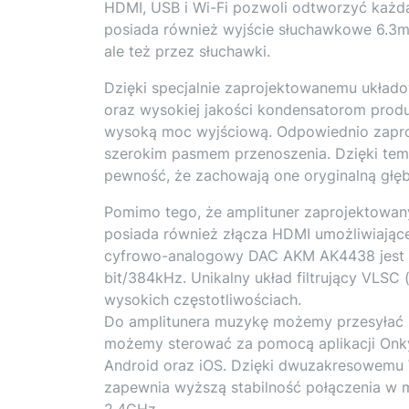
HDMI, USB i Wi-Fi pozwoli odtworzyć każd
posiada również wyjście słuchawkowe 6.3m
ale też przez słuchawki.
Dzięki specjalnie zaprojektowanemu ukła
oraz wysokiej jakości kondensatorom produ
wysoką moc wyjściową. Odpowiednio zaproj
szerokim pasmem przenoszenia. Dzięki tem
pewność, że zachowają one oryginalną głęb
Pomimo tego, że amplituner zaprojektowan
posiada również złącza HDMI umożliwiające
cyfrowo-analogowy DAC AKM AK4438 jest w
bit/384kHz. Unikalny układ filtrujący VLSC (
wysokich częstotliwościach.
Do amplitunera muzykę możemy przesyłać 
możemy sterować za pomocą aplikacji Onky
Android oraz iOS. Dzięki dwuzakresowemu 
zapewnia wyższą stabilność połączenia w 
2.4GHz.