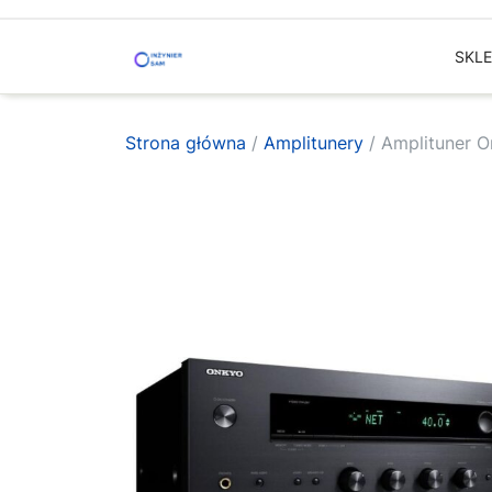
Skip
to
SKL
content
Strona główna
/
Amplitunery
/ Amplituner 