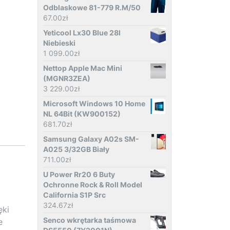
Odblaskowe 81-779 R.M/50
67.00
zł
Yeticool Lx30 Blue 28l
Niebieski
1 099.00
zł
Nettop Apple Mac Mini
(MGNR3ZEA)
3 229.00
zł
Microsoft Windows 10 Home
NL 64Bit (KW900152)
681.70
zł
Samsung Galaxy A02s SM-
A025 3/32GB Biały
711.00
zł
U Power Rr20 6 Buty
Ochronne Rock & Roll Model
California S1P Src
324.67
zł
ęki
Senco wkrętarka taśmowa
e