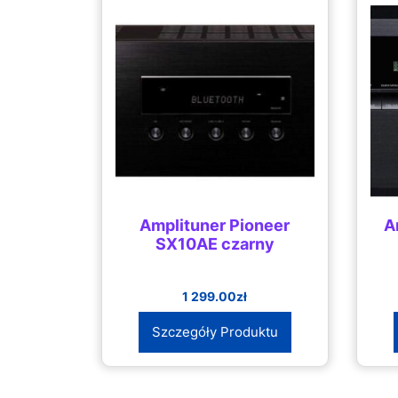
Amplituner Pioneer
A
SX10AE czarny
1 299.00
zł
Szczegóły Produktu