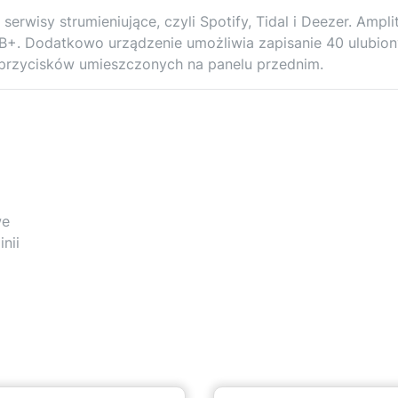
erwisy strumieniujące, czyli Spotify, Tidal i Deezer. Ampli
+. Dodatkowo urządzenie umożliwia zapisanie 40 ulubio
 przycisków umieszczonych na panelu przednim.
we
nii