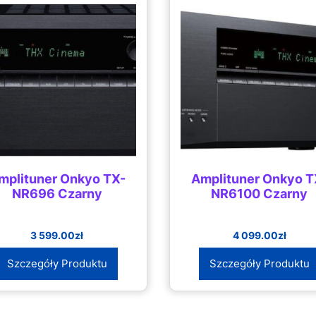
mplituner Onkyo TX-
Amplituner Onkyo T
NR696 Czarny
NR6100 Czarny
3 599.00
zł
4 099.00
zł
Szczegóły Produktu
Szczegóły Produktu