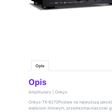
Opis
Opis
Amplitunery | Onkyo
Onkyo TX-8270Postaw na najwyższą jakość
wejściom liniowym, przedwzmacniaczowi g