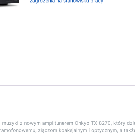
zagrożenia na stanowisku pracy
 muzyki z nowym amplitunerem Onkyo TX-8270, który dzi
ramofonowemu, złączom koaksjalnym i optycznym, a takż