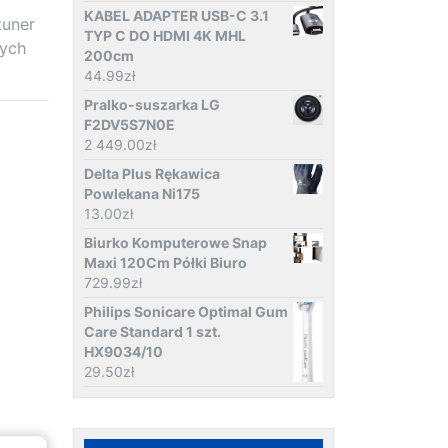
KABEL ADAPTER USB-C 3.1
tuner
TYP C DO HDMI 4K MHL
nych
200cm
44.99
zł
Pralko-suszarka LG
F2DV5S7N0E
2 449.00
zł
Delta Plus Rękawica
Powlekana Ni175
13.00
zł
Biurko Komputerowe Snap
Maxi 120Cm Półki Biuro
729.99
zł
Philips Sonicare Optimal Gum
Care Standard 1 szt.
HX9034/10
29.50
zł