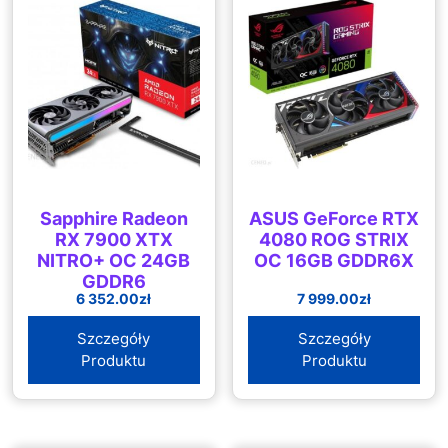
Sapphire Radeon
ASUS GeForce RTX
RX 7900 XTX
4080 ROG STRIX
NITRO+ OC 24GB
OC 16GB GDDR6X
GDDR6
6 352.00
zł
7 999.00
zł
(113220140G)
Szczegóły
Szczegóły
Produktu
Produktu