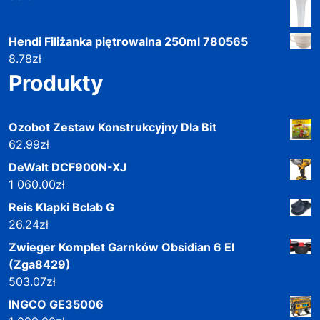
Hendi Filiżanka piętrowalna 250ml 780565
8.78
zł
Produkty
Ozobot Zestaw Konstrukcyjny Dla Bit
62.99
zł
DeWalt DCF900N-XJ
1 060.00
zł
Reis Klapki Bclab G
26.24
zł
Zwieger Komplet Garnków Obsidian 6 El
(Zga8429)
503.07
zł
INGCO GE35006