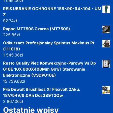
1 099.00
zł
REIS UBRANIE OCHRONNE 158x90-94x104 - UM
Z
92.74
zł
Rapoo MT750S Czarna (MT750S)
225.85
zł
Odkurzacz Profesjonalny Sprintus Maximus Pt
(111018)
1 545.06
zł
Resto Quality Piec Konwekcyjno-Parowy Vs Dp
010E 10X 600X400Mm Gn1/1 Sterowanie
Elektroniczne (VSDP010E)
15 759.68
zł
Piła Dewalt Brushless Xr Flexvolt 2Aku.
18V/54V/6.0Ah Dcs389T2Qw
2 867.00
zł
Ostatnie wpisy