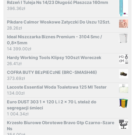
Rdzeń I Tuleja Ns 14/23 Długość Płaszcza 160mm
396.36
zł
Pikdare Calmor Woskowe Zatyczki Do Uszu 12Szt.
28.26
zł
Ideal Niszczarka Biznes Premium - 3104 Smc /
0,8x5mm
14 399.00
zł
Hardy Working Tools Klipsy 100szt Woreczek
26.41
zł
COFRA BUTY BEzPIECzNE (BRC-SMASH46)
373.69
zł
Lacoste Essential Woda Toaletowa 125 Ml Tester
134.00
zł
Euro DUST 303 1 x 120 L i 2 x 70 L stelaż do
segregacji śmieci
1 004.34
zł
Krzesło Biurowe Obrotowe Bravo Gtp Czarno-Szare
Ns
354.00
zł