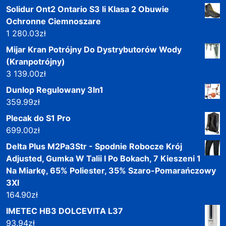
Solidur Ont2 Ontario S3 Ii Klasa 2 Obuwie
Ochronne Ciemnoszare
1 280.03
zł
Mijar Kran Potrójny Do Dystrybutorów Wody
(Kranpotrójny)
3 139.00
zł
Dunlop Regulowany 3In1
359.99
zł
Plecak do S1 Pro
699.00
zł
Delta Plus M2Pa3Str - Spodnie Robocze Krój
Adjusted, Gumka W Talii I Po Bokach, 7 Kieszeni 1
Na Miarkę, 65% Poliester, 35% Szaro-Pomarańczowy
3Xl
164.90
zł
IMETEC HB3 DOLCEVITA L37
93.94
zł