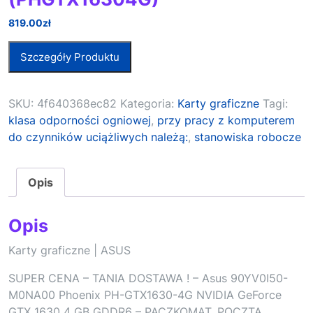
819.00
zł
Szczegóły Produktu
SKU:
4f640368ec82
Kategoria:
Karty graficzne
Tagi:
klasa odporności ogniowej
,
przy pracy z komputerem
do czynników uciążliwych należą:
,
stanowiska robocze
Opis
Opis
Karty graficzne | ASUS
SUPER CENA – TANIA DOSTAWA ! – Asus 90YV0I50-
M0NA00 Phoenix PH-GTX1630-4G NVIDIA GeForce
GTX 1630 4 GB GDDR6 – PACZKOMAT, POCZTA,