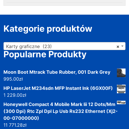
Kategorie produktów
Karty graficzne (23)
×
Popularne Produkty
Moon Boot Mtrack Tube Rubber, 001 Dark Grey
995.00
zł
HP LaserJet M234sdn MFP Instant Ink (6GX00F)
1 229.00
zł
Honeywell Compact 4 Mobile Mark Iii 12 Dots/Mm
(300 Dpi) Rtc Zpl Dpl Lp Usb Rs232 Ethernet (Xj2-
00-07000000)
11 771.28
zł