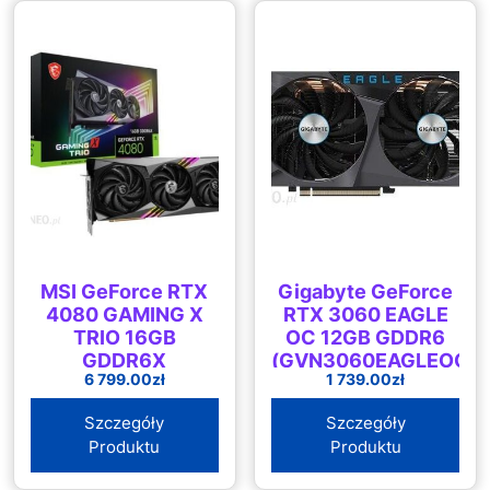
MSI GeForce RTX
Gigabyte GeForce
4080 GAMING X
RTX 3060 EAGLE
TRIO 16GB
OC 12GB GDDR6
GDDR6X
(GVN3060EAGLEOC1
6 799.00
zł
1 739.00
zł
Szczegóły
Szczegóły
Produktu
Produktu