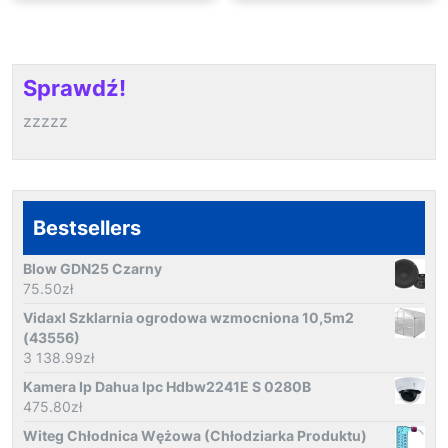
Sprawdź!
zzzzz
Bestsellers
Blow GDN25 Czarny
75.50
zł
Vidaxl Szklarnia ogrodowa wzmocniona 10,5m2
(43556)
3 138.99
zł
Kamera Ip Dahua Ipc Hdbw2241E S 0280B
475.80
zł
Witeg Chłodnica Wężowa (Chłodziarka Produktu)