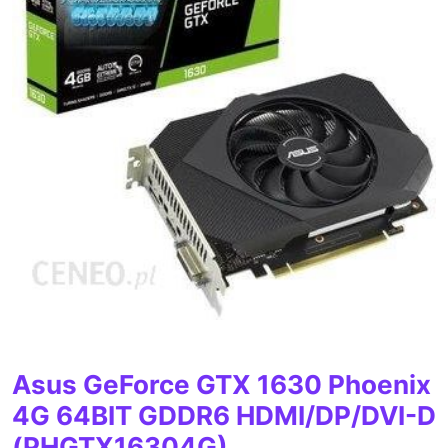
Asus GeForce GTX 1630 Phoenix
4G 64BIT GDDR6 HDMI/DP/DVI-D
(PHGTX16304G)