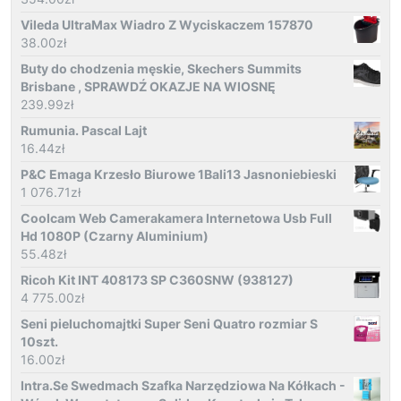
Vileda UltraMax Wiadro Z Wyciskaczem 157870
38.00
zł
Buty do chodzenia męskie, Skechers Summits
Brisbane , SPRAWDŹ OKAZJE NA WIOSNĘ
239.99
zł
Rumunia. Pascal Lajt
16.44
zł
P&C Emaga Krzesło Biurowe 1Bali13 Jasnoniebieski
1 076.71
zł
Coolcam Web Camerakamera Internetowa Usb Full
Hd 1080P (Czarny Aluminium)
55.48
zł
Ricoh Kit INT 408173 SP C360SNW (938127)
4 775.00
zł
Seni pieluchomajtki Super Seni Quatro rozmiar S
10szt.
16.00
zł
Intra.Se Swedmach Szafka Narzędziowa Na Kółkach -