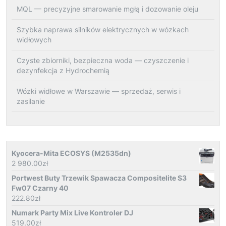
MQL — precyzyjne smarowanie mgłą i dozowanie oleju
Szybka naprawa silników elektrycznych w wózkach
widłowych
Czyste zbiorniki, bezpieczna woda — czyszczenie i
dezynfekcja z Hydrochemią
Wózki widłowe w Warszawie — sprzedaż, serwis i
zasilanie
Kyocera-Mita ECOSYS (M2535dn)
2 980.00
zł
Portwest Buty Trzewik Spawacza Compositelite S3
Fw07 Czarny 40
222.80
zł
Numark Party Mix Live Kontroler DJ
519.00
zł