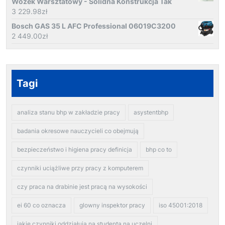
Wózek Warsztatowy - Solidna Konstrukcja Tak
3 229.98
zł
Bosch GAS 35 L AFC Professional 06019C3200
2 449.00
zł
Tagi
analiza stanu bhp w zakładzie pracy
asystentbhp
badania okresowe nauczycieli co obejmują
bezpieczeństwo i higiena pracy definicja
bhp co to
czynniki uciążliwe przy pracy z komputerem
czy praca na drabinie jest pracą na wysokości
ei 60 co oznacza
glowny inspektor pracy
iso 45001:2018
jakie czynniki oddziałują na studenta na uczelni