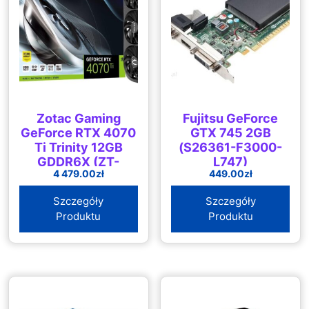
Zotac Gaming
Fujitsu GeForce
GeForce RTX 4070
GTX 745 2GB
Ti Trinity 12GB
(S26361-F3000-
GDDR6X (ZT-
L747)
4 479.00
zł
449.00
zł
D40710D-10P)
Szczegóły
Szczegóły
Produktu
Produktu