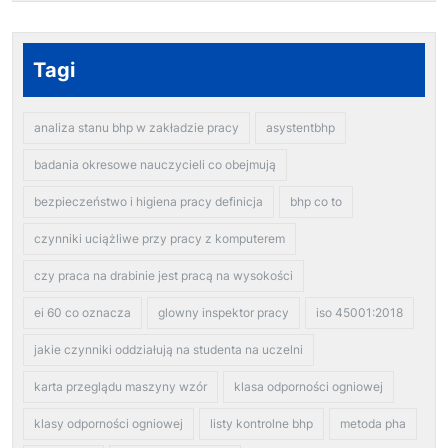
Tagi
analiza stanu bhp w zakładzie pracy
asystentbhp
badania okresowe nauczycieli co obejmują
bezpieczeństwo i higiena pracy definicja
bhp co to
czynniki uciążliwe przy pracy z komputerem
czy praca na drabinie jest pracą na wysokości
ei 60 co oznacza
glowny inspektor pracy
iso 45001:2018
jakie czynniki oddziałują na studenta na uczelni
karta przeglądu maszyny wzór
klasa odporności ogniowej
klasy odporności ogniowej
listy kontrolne bhp
metoda pha