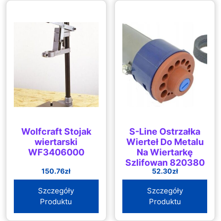
Wolfcraft Stojak
S-Line Ostrzałka
wiertarski
Wierteł Do Metalu
WF3406000
Na Wiertarkę
Szlifowan 820380
150.76
zł
52.30
zł
Szczegóły
Szczegóły
Produktu
Produktu