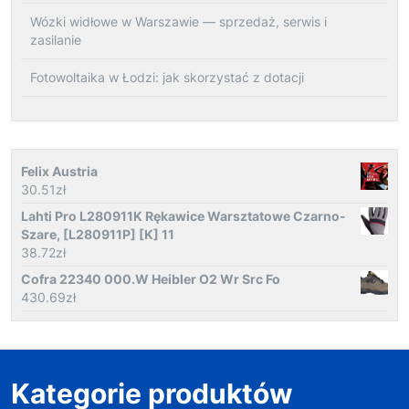
Wózki widłowe w Warszawie — sprzedaż, serwis i
zasilanie
Fotowoltaika w Łodzi: jak skorzystać z dotacji
Felix Austria
30.51
zł
Lahti Pro L280911K Rękawice Warsztatowe Czarno-
Szare, [L280911P] [K] 11
38.72
zł
Cofra 22340 000.W Heibler O2 Wr Src Fo
430.69
zł
Kategorie produktów