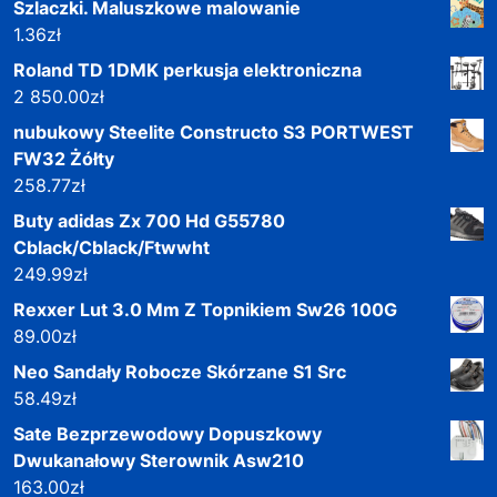
Szlaczki. Maluszkowe malowanie
1.36
zł
Roland TD 1DMK perkusja elektroniczna
2 850.00
zł
nubukowy Steelite Constructo S3 PORTWEST
FW32 Żółty
258.77
zł
Buty adidas Zx 700 Hd G55780
Cblack/Cblack/Ftwwht
249.99
zł
Rexxer Lut 3.0 Mm Z Topnikiem Sw26 100G
89.00
zł
Neo Sandały Robocze Skórzane S1 Src
58.49
zł
Sate Bezprzewodowy Dopuszkowy
Dwukanałowy Sterownik Asw210
163.00
zł