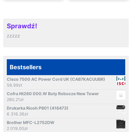
Sprawdź!
zzzzz
Bestsellers
Cisco 7500 AC Power Cord UK (CAB7KACUUBR)
56.99
zł
Cofra Nt260 000.W Buty Robocze New Tower
280.21
zł
Drukarka Ricoh P801 (418473)
6 316.36
zł
Brother MFC-L2752DW
2 019.00
zł