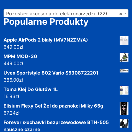
Pozostałe akcesoria do elektronarzędzi (22)
×
Popularne Produkty
Apple AirPods 2 biały (MV7N2ZM/A)
649.00
zł
MPM MOD-30
449.00
zł
Uvex Sportstyle 802 Vario S5308722201
386.00
zł
Toma Klej Do Glutów 1L
16.96
zł
Elisium Flexy Gel Żel do paznokci Milky 65g
67.24
zł
Forever słuchawki bezprzewodowe BTH-505
nauszne czarne