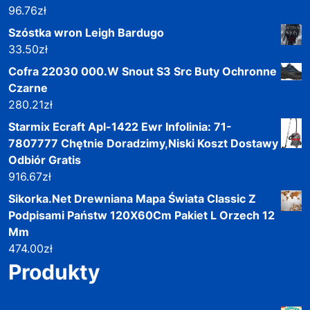
96.76
zł
Szóstka wron Leigh Bardugo
33.50
zł
Cofra 22030 000.W Snout S3 Src Buty Ochronne
Czarne
280.21
zł
Starmix Ecraft Apl-1422 Ewr Infolinia: 71-
7807777 Chętnie Doradzimy,Niski Koszt Dostawy
Odbiór Gratis
916.67
zł
Sikorka.Net Drewniana Mapa Świata Classic Z
Podpisami Państw 120X60Cm Pakiet L Orzech 12
Mm
474.00
zł
Produkty