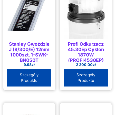
Stanley Gwoździe
Profi Odkurzacz
J (8/300/E) 12mm
45.30Ep Cyklon
1000szt. 1-SWK-
1870W
BN050T
(PROFI4530EP)
9.98
zł
2 200.00
zł
Szczegóły
Szczegóły
Produktu
Produktu