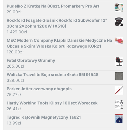
Pudełko Z Kratką Na 80szt. Promarkery Pro Art
29.00
zł
Rockford Fosgate Głośnik Rockford Subwoofer 12''
30cm 2x2ohm 1200W (X518)
1 429.00
zł
M&C Modern Company Klapki Damskie Medyczne Na
Obcasie Skóra Włoska Koloru Rdzawego KOR21
120.00
zł
Fotel Obrotowy Grammy
265.00
zł
Walizka Travelite Boja średnia 4koła 65l 91548
329.00
zł
Parker Jotter czerwony długopis
75.77
zł
Hardy Working Tools Klipsy 100szt Woreczek
26.41
zł
Tagred Kątownik Magnetyczny Ta621
13.99
zł