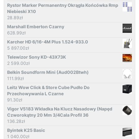
Rystor Marker Permanentny Okrągła Końcówka Rmp
Niebieski X10
28.89
zł
Marshall Emberton Czarny
628.99
zł
Karcher HD 6/16-4M Plus 1.524-933.0
5 897.00
zł
Telewizor Sony KD-43X73K
2 599.00
zł
Belkin Soundform Mini (Aud002Btwh)
111.99
zł
Leitz Wow Click & Store Cube Pudło Do
Przechowywania L Czarne
91.30
zł
Vigor V5183 Wkładka Na Klucz Nasadowy (Napęd
Czworokątny 20 Mm 3/4Cala Profil 36
136.28
zł
Byintek K25 Basic
1 040.00
zł