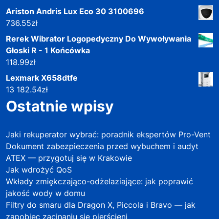
Ariston Andris Lux Eco 30 3100696
736.55
zł
Rerek Wibrator Logopedyczny Do Wywoływania
Głoski R - 1 Końcówka
118.99
zł
Lexmark X658dtfe
13 182.54
zł
Ostatnie wpisy
Jaki rekuperator wybrać: poradnik ekspertów Pro-Vent
Dokument zabezpieczenia przed wybuchem i audyt
ATEX — przygotuj się w Krakowie
Jak wdrożyć QoS
Wkłady zmiękczająco-odżelaziające: jak poprawić
jakość wody w domu
Filtry do smaru dla Dragon X, Piccola i Bravo — jak
zapobiec zacinaniu się pierścieni