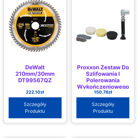
DeWalt
Proxxon Zestaw Do
210mm/30mm
Szlifowania I
DT99567QZ
Polerowania
Wykończeniowego
222.10
zł
150.76
zł
(PR29070)
Szczegóły
Szczegóły
Produktu
Produktu