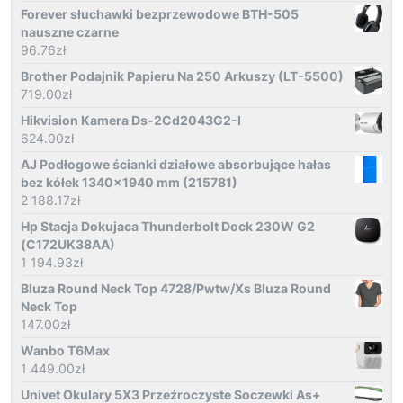
Forever słuchawki bezprzewodowe BTH-505
nauszne czarne
96.76
zł
Brother Podajnik Papieru Na 250 Arkuszy (LT-5500)
719.00
zł
Hikvision Kamera Ds-2Cd2043G2-I
624.00
zł
AJ Podłogowe ścianki działowe absorbujące hałas
bez kółek 1340x1940 mm (215781)
2 188.17
zł
Hp Stacja Dokujaca Thunderbolt Dock 230W G2
(C172UK38AA)
1 194.93
zł
Bluza Round Neck Top 4728/Pwtw/Xs Bluza Round
Neck Top
147.00
zł
Wanbo T6Max
1 449.00
zł
Univet Okulary 5X3 Przeźroczyste Soczewki As+