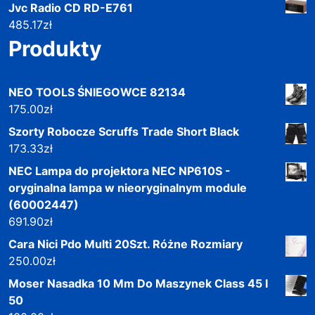
Jvc Radio CD RD-E761
485.17
zł
Produkty
NEO TOOLS ŚNIEGOWCE 82134
175.00
zł
Szorty Robocze Scruffs Trade Short Black
173.33
zł
NEC Lampa do projektora NEC NP610S -
oryginalna lampa w nieoryginalnym module
(60002447)
691.90
zł
Cara Nici Pdo Multi 20Szt. Różne Rozmiary
250.00
zł
Moser Nasadka 10 Mm Do Maszynek Class 45 I
50