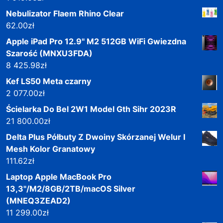
Nebulizator Flaem Rhino Clear
62.00
zł
Apple iPad Pro 12.9" M2 512GB WiFi Gwiezdna
Szarość (MNXU3FDA)
8 425.98
zł
Kef LS50 Meta czarny
2 077.00
zł
Ścielarka Do Bel 2W1 Model Gth Sihr 2023R
21 800.00
zł
Delta Plus Półbuty Z Dwoiny Skórzanej Welur I
Mesh Kolor Granatowy
111.62
zł
Laptop Apple MacBook Pro
13,3"/M2/8GB/2TB/macOS Silver
(MNEQ3ZEAD2)
11 299.00
zł