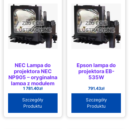
NEC Lampa do
Epson lampa do
projektora NEC
projektora EB-
NP905 – oryginalna
535W
lampa z modułem
1 781.40
zł
791.43
zł
(60002094)
Szczegóły
Szczegóły
Produktu
Produktu