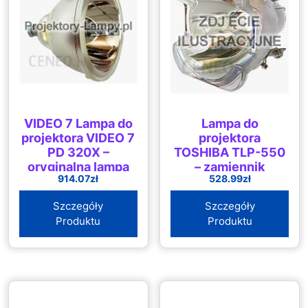
VIDEO 7 Lampa do
Lampa do
projektora VIDEO 7
projektora
PD 320X –
TOSHIBA TLP-550
oryginalna lampa
– zamiennik
914.07
zł
528.99
zł
bez modułu (SP-
oryginalnej lampy
LAMP-018)
bez modułu
Szczegóły
Szczegóły
(TLPL55)
Produktu
Produktu