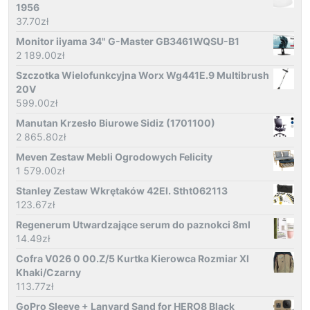
1956
37.70
zł
Monitor iiyama 34" G-Master GB3461WQSU-B1
2 189.00
zł
Szczotka Wielofunkcyjna Worx Wg441E.9 Multibrush
20V
599.00
zł
Manutan Krzesło Biurowe Sidiz (1701100)
2 865.80
zł
Meven Zestaw Mebli Ogrodowych Felicity
1 579.00
zł
Stanley Zestaw Wkrętaków 42El. Stht062113
123.67
zł
Regenerum Utwardzające serum do paznokci 8ml
14.49
zł
Cofra V026 0 00.Z/5 Kurtka Kierowca Rozmiar Xl
Khaki/Czarny
113.77
zł
GoPro Sleeve + Lanyard Sand for HERO8 Black