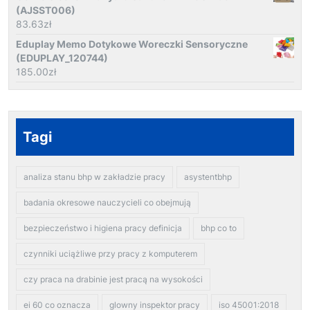
(AJSST006)
83.63
zł
Eduplay Memo Dotykowe Woreczki Sensoryczne
(EDUPLAY_120744)
185.00
zł
Tagi
analiza stanu bhp w zakładzie pracy
asystentbhp
badania okresowe nauczycieli co obejmują
bezpieczeństwo i higiena pracy definicja
bhp co to
czynniki uciążliwe przy pracy z komputerem
czy praca na drabinie jest pracą na wysokości
ei 60 co oznacza
glowny inspektor pracy
iso 45001:2018