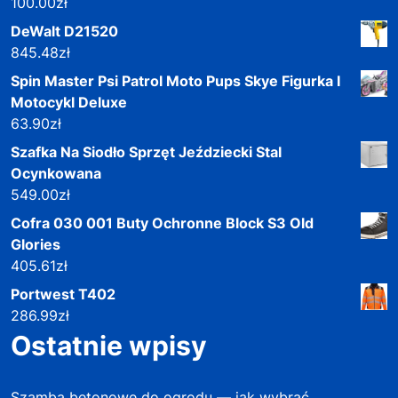
100.00
zł
DeWalt D21520
845.48
zł
Spin Master Psi Patrol Moto Pups Skye Figurka I
Motocykl Deluxe
63.90
zł
Szafka Na Siodło Sprzęt Jeździecki Stal
Ocynkowana
549.00
zł
Cofra 030 001 Buty Ochronne Block S3 Old
Glories
405.61
zł
Portwest T402
286.99
zł
Ostatnie wpisy
Szamba betonowe do ogrodu — jak wybrać