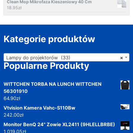
Clean Mop Mikrofaza Kieszeniowy 40 Cm
18.95
zł
Kategorie produktów
Lampy do projektorów (33)
×
Popularne Produkty
WITTCHEN TORBA NA LUNCH WITTCHEN
56301910
64.90
zł
Vtvision Kamera Vahc-S110Bw
242.00
zł
Monitor BenQ 24" Zowie XL2411 (9HLELLBRBE)
1 019.05
zł