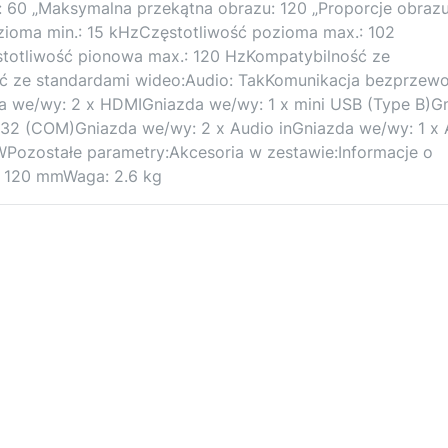
 60 „Maksymalna przekątna obrazu: 120 „Proporcje obrazu
ozioma min.: 15 kHzCzęstotliwość pozioma max.: 102
totliwość pionowa max.: 120 HzKompatybilność ze
 ze standardami wideo:Audio: TakKomunikacja bezprzew
a we/wy: 2 x HDMIGniazda we/wy: 1 x mini USB (Type B)G
232 (COM)Gniazda we/wy: 2 x Audio inGniazda we/wy: 1 x 
Pozostałe parametry:Akcesoria w zestawie:Informacje o
x 120 mmWaga: 2.6 kg