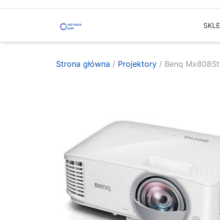
Skip
to
SKL
content
Strona główna
/
Projektory
/ Benq Mx808St