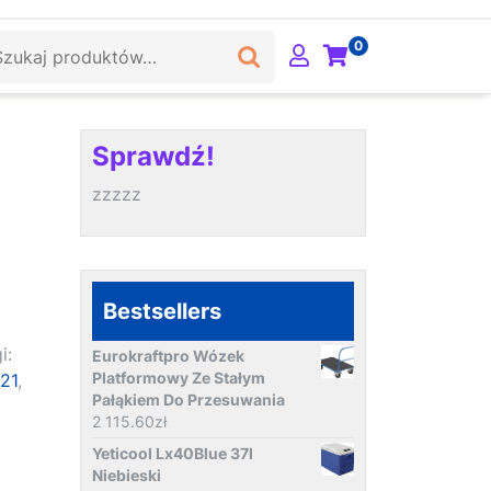
ukaj:
0
Sprawdź!
zzzzz
Bestsellers
i:
Eurokraftpro Wózek
Platformowy Ze Stałym
21
,
Pałąkiem Do Przesuwania
2 115.60
zł
Yeticool Lx40Blue 37l
Niebieski