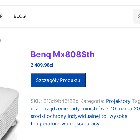
Sz
EP
BLOG
h
Benq Mx808Sth
2 489.96
zł
Szczegóły Produktu
SKU:
313d9b46f88d
Kategoria:
Projektory
Tag
rozporządzenie rady ministrów z 10 marca 20
środki ochrony indywidualnej to
,
wysoka
temperatura w miejscu pracy