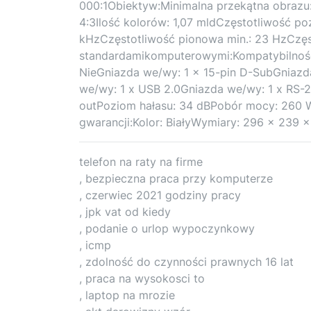
000:1Obiektyw:Minimalna przekątna obrazu:
4:3Ilość kolorów: 1,07 mldCzęstotliwość p
kHzCzęstotliwość pionowa min.: 23 HzCzęs
standardamikomputerowymi:Kompatybilność
NieGniazda we/wy: 1 x 15-pin D-SubGniazd
we/wy: 1 x USB 2.0Gniazda we/wy: 1 x RS-
outPoziom hałasu: 34 dBPobór mocy: 260 W
gwarancji:Kolor: BiałyWymiary: 296 x 239 
telefon na raty na firme
, bezpieczna praca przy komputerze
, czerwiec 2021 godziny pracy
, jpk vat od kiedy
, podanie o urlop wypoczynkowy
, icmp
, zdolność do czynności prawnych 16 lat
, praca na wysokosci to
, laptop na mrozie