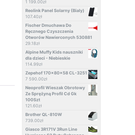
1 199.00
zł
Reolink Panel Solarny (Bialy)
107.40
zł
Fischer Dmuchawa Do
Ręcznego Czyszczenia
Otworów Nawierconych 530881
29.18
zł
Alpine Muffy Kids nauszniki
dla dzieci - Niebieskie
114.99
zł
Zepehof 170x80x58 CL-3251
7 590.00
zł
Neoprofil Wieszak Obrotowy
Ze Sprężyną Profil Cd Gk
100Szt
121.60
zł
Brother QL-810W
739.00
zł
Giasco 3R171V 3Run Line