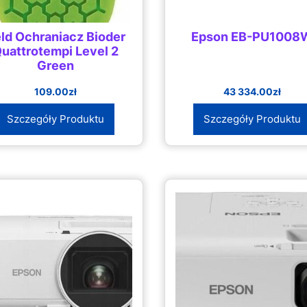
ld Ochraniacz Bioder
Epson EB-PU1008
uattrotempi Level 2
Green
109.00
zł
43 334.00
zł
Szczegóły Produktu
Szczegóły Produktu