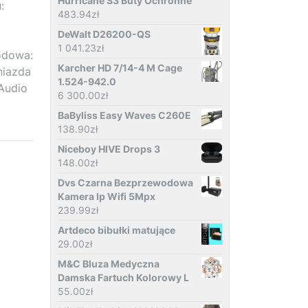
Hurricane S3 Buty Ochronne
:
483.94
zł
DeWalt D26200-QS
1 041.23
zł
odowa:
Karcher HD 7/14-4 M Cage
niazda
1.524-942.0
Audio
6 300.00
zł
BaByliss Easy Waves C260E
138.90
zł
Niceboy HIVE Drops 3
148.00
zł
Dvs Czarna Bezprzewodowa
Kamera Ip Wifi 5Mpx
239.99
zł
Artdeco bibułki matujące
29.00
zł
M&C Bluza Medyczna
Damska Fartuch Kolorowy L
55.00
zł