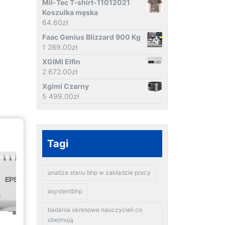
Mil-Tec T-shirt-11012021
Koszulka męska
64.60
zł
Faac Genius Blizzard 900 Kg
1 289.00
zł
XGIMI Elfin
2 672.00
zł
Xgimi Czarny
5 499.00
zł
Tagi
analiza stanu bhp w zakładzie pracy
asystentbhp
badania okresowe nauczycieli co
obejmują