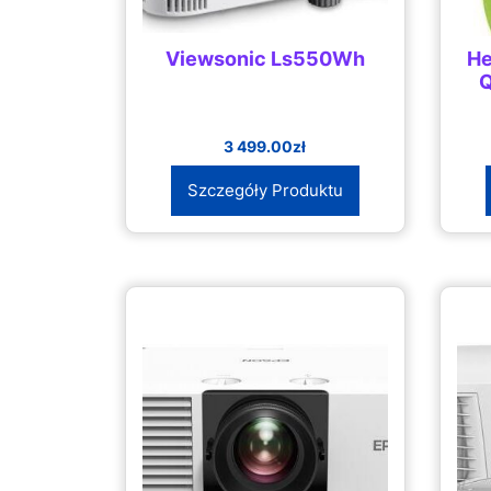
Viewsonic Ls550Wh
He
Q
3 499.00
zł
Szczegóły Produktu