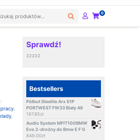
ukaj:
0
Sprawdź!
zzzzz
Bestsellers
:
Półbut Steelite Arx S1P
PORTWEST FW33 Biały 48
 pracy
,
197.85
zł
kłady
,
Audio System MFIT100BMW
Evo 2-drożny do Bmw E F G
849.00
zł