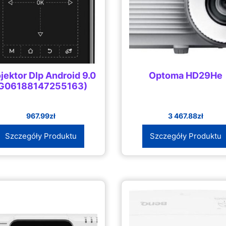
jektor Dlp Android 9.0
Optoma HD29He
G06188147255163)
967.99
zł
3 467.88
zł
Szczegóły Produktu
Szczegóły Produktu