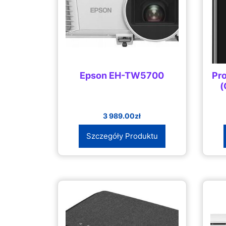
Epson EH-TW5700
Pro
(
3 989.00
zł
Szczegóły Produktu