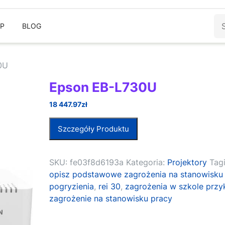
Sz
EP
BLOG
0U
Epson EB-L730U
18 447.97
zł
Szczegóły Produktu
SKU:
fe03f8d6193a
Kategoria:
Projektory
Tagi
opisz podstawowe zagrożenia na stanowisku
pogryzienia
,
rei 30
,
zagrożenia w szkole przy
zagrożenie na stanowisku pracy