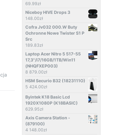
69.99
zł
Niceboy HIVE Drops 3
148.00
zł
Cofra Jv032 000.W Buty
Ochronne Nowe Twister S1 P
Src
189.83
zł
Laptop Acer Nitro 5 517-55
17,3"/i7/16GB/1TB/Win11
(NHQFXEP003)
8 879.00
zł
cja
HSM Securio B32 (1823111O)
5 424.00
zł
Byintek K18 Basic Lcd
1920X1080P (K18BASIC)
629.95
zł
Axis Camera Station -
(879100)
4 148.00
zł