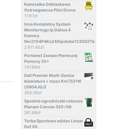
Kamizelka Odblaskowa
Ostrzegawcza Pilot Drona
17.97
zł
Inna Kompletny System
Monitoringu Ip Dahua 4
Kamery
Nvr2104P4Ks24Xipchdw1230S2Tb
2 611.45
zł
Portwest Zestaw Pierwszej
Pomocy 25+
147.99
zł
Dell Premier Multi-Device
klawiatura + mysz Km7321W
(580AJQJ)
355.00
zł
Spodnie ogrodniczki robocze
Planam Canvas 320 r56
291.89
zł
Torba Sportowa adidas Linear
Duf XS