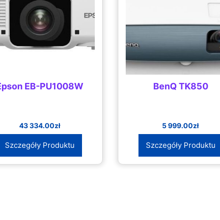
Epson EB-PU1008W
BenQ TK850
43 334.00
zł
5 999.00
zł
Szczegóły Produktu
Szczegóły Produktu