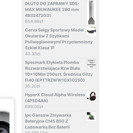
DŁUTO DO ZAPRAWY SDS-
MAX MILWAUKEE 280 mm
4932472031
654.89
zł
Cerva Seigy Sportowy Model
Okularów Z Szybkami
Poliwęglanowymi Przyciemniony
Szkieł Klasa 1F
40.33
zł
Specmark Etykieta Plomba
Rozwarstwiająca Rzw Biała
10x10Mm 250szt. Średnica Gilzy
Fi40 (EPTTRZWW10X10250)
35.20
zł
HyperX Cloud Alpha Wireless
(4P5D4AA)
699.00
zł
Ipc Gansow Zmywarka
Bateryjna Ct45 B50 Z
Ładowarką Bez Baterii
24 205.17
zł