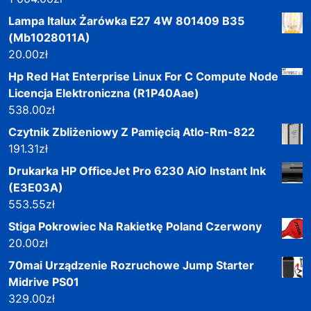
Lampa Italux Żarówka E27 4W 801409 B35
(Mb1028011A)
20.00
zł
Hp Red Hat Enterprise Linux For C Compute Node
Licencja Elektroniczna (R1P40Aae)
538.00
zł
Czytnik Zbliżeniowy Z Pamięcią Atlo-Rm-822
191.31
zł
Drukarka HP OfficeJet Pro 6230 AiO Instant Ink
(E3E03A)
553.55
zł
Stiga Pokrowiec Na Rakietkę Poland Czerwony
20.00
zł
70mai Urządzenie Rozruchowe Jump Starter
Midrive PS01
329.00
zł