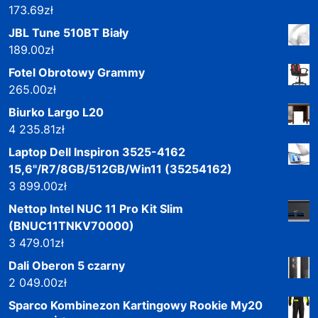
173.69
zł
JBL Tune 510BT Biały
189.00
zł
Fotel Obrotowy Grammy
265.00
zł
Biurko Largo L20
4 235.81
zł
Laptop Dell Inspiron 3525-4162
15,6"/R7/8GB/512GB/Win11 (35254162)
3 899.00
zł
Nettop Intel NUC 11 Pro Kit Slim
(BNUC11TNKV70000)
3 479.01
zł
Dali Oberon 5 czarny
2 049.00
zł
Sparco Kombinezon Kartingowy Rookie My20