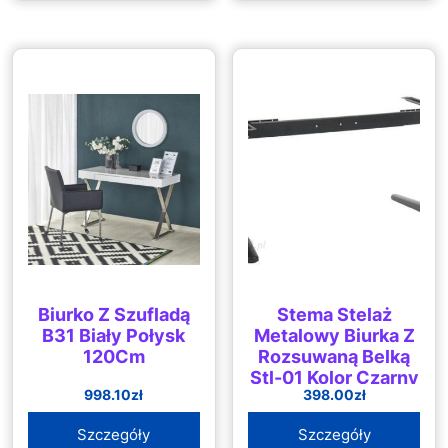
Biurko Z Szufladą
Stema Stelaż
B31 Biały Połysk
Metalowy Biurka Z
120Cm
Rozsuwaną Belką
Stl-01 Kolor Czarny
998.10
zł
398.00
zł
Szczegóły
Szczegóły