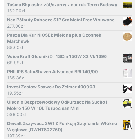
Taśma Bhp ostrz.żół/czarny z nadruk Teren Budowy
152.96
zł
Neo Półbuty Robocze S1P Src Metal Free Wsuwane
277.00
zł
Pasza Dla Kur NIOSEk Mielona plus Czosnek
Marchewk
88.00
zł
Voice Kraft Głośniki 5` 13Cm 150W X2 Vk 1396
69.99
zł
PHILIPS SatinShaven Advanced BRL140/00
165.36
zł
Invest Zestaw Ssawek Do Zelmer 490003
19.55
zł
Ulsonix Bezprzewodowy Odkurzacz Na Sucho I
Mokro 150 W 10L Turboclean Mini
599.00
zł
Dewalt Zszywacz 2W1 Z Funkcją Sztyfciarki Włókno
Węglowe (DWHT802760)
197.89
zł