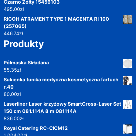
Czarno Żółty 15456103
495.00
zł
RICOH ATRAMENT TYPE 1 MAGENTA RI 100
(257065)
446.74
zł
Produkty
Półmaska Składana
55.35
zł
Sukienka tunika medyczna kosmetyczna fartuch
r.40
80.00
zł
Laserliner Laser krzyżowy SmartCross-Laser Set
150 cm 081.114A 8 m 081114A
836.00
zł
Royal Catering RC-CICM12
1 004.00
zł