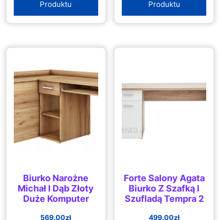
Produktu
Produktu
Biurko Narożne
Forte Salony Agata
Michał I Dąb Złoty
Biurko Z Szafką I
Duże Komputer
Szufladą Tempra 2
569.00
zł
499.00
zł