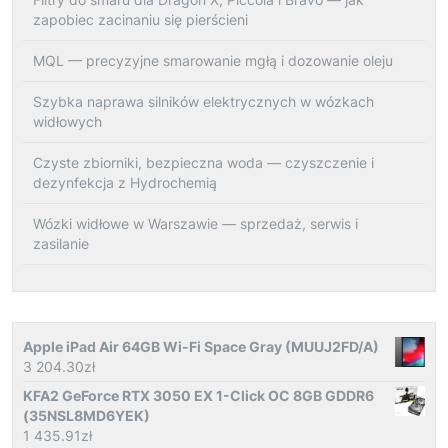
zapobiec zacinaniu się pierścieni
MQL — precyzyjne smarowanie mgłą i dozowanie oleju
Szybka naprawa silników elektrycznych w wózkach
widłowych
Czyste zbiorniki, bezpieczna woda — czyszczenie i
dezynfekcja z Hydrochemią
Wózki widłowe w Warszawie — sprzedaż, serwis i
zasilanie
Apple iPad Air 64GB Wi-Fi Space Gray (MUUJ2FD/A)
3 204.30
zł
KFA2 GeForce RTX 3050 EX 1-Click OC 8GB GDDR6
(35NSL8MD6YEK)
1 435.91
zł