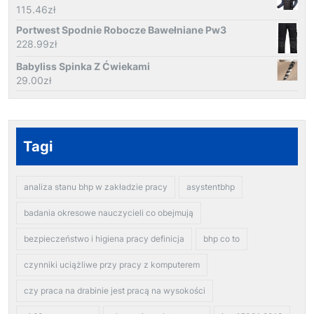
115.46
zł
Portwest Spodnie Robocze Bawełniane Pw3
228.99
zł
Babyliss Spinka Z Ćwiekami
29.00
zł
Tagi
analiza stanu bhp w zakładzie pracy
asystentbhp
badania okresowe nauczycieli co obejmują
bezpieczeństwo i higiena pracy definicja
bhp co to
czynniki uciążliwe przy pracy z komputerem
czy praca na drabinie jest pracą na wysokości