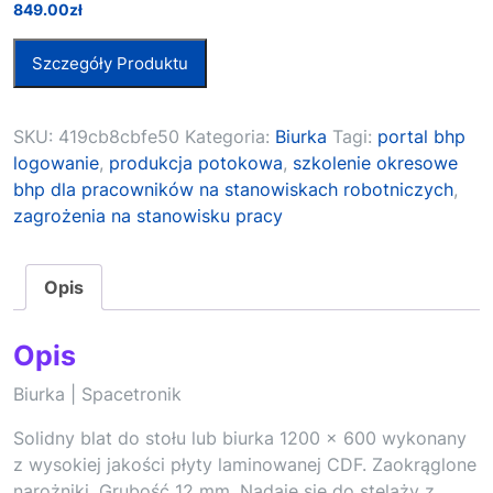
849.00
zł
Szczegóły Produktu
SKU:
419cb8cbfe50
Kategoria:
Biurka
Tagi:
portal bhp
logowanie
,
produkcja potokowa
,
szkolenie okresowe
bhp dla pracowników na stanowiskach robotniczych
,
zagrożenia na stanowisku pracy
Opis
Opis
Biurka | Spacetronik
Solidny blat do stołu lub biurka 1200 x 600 wykonany
z wysokiej jakości płyty laminowanej CDF. Zaokrąglone
narożniki. Grubość 12 mm. Nadaje się do stelaży z