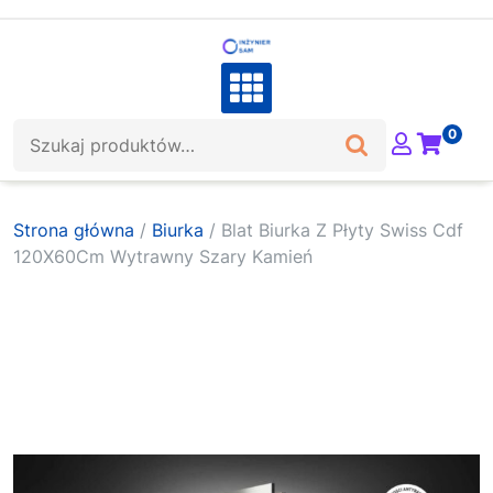
Skip
to
content
Szukaj:
0
Strona główna
/
Biurka
/ Blat Biurka Z Płyty Swiss Cdf
120X60Cm Wytrawny Szary Kamień