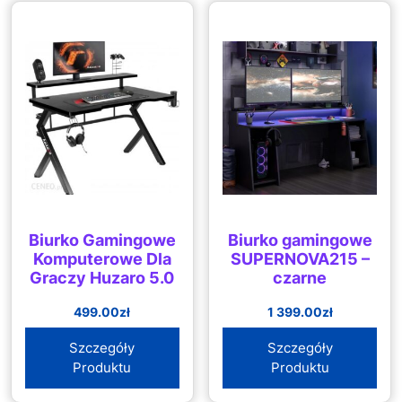
Biurko Gamingowe
Biurko gamingowe
Komputerowe Dla
SUPERNOVA215 –
Graczy Huzaro 5.0
czarne
499.00
zł
1 399.00
zł
Szczegóły
Szczegóły
Produktu
Produktu