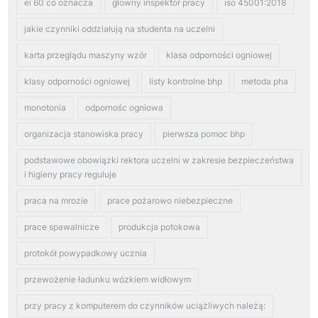
ei 60 co oznacza
glowny inspektor pracy
iso 45001:2018
jakie czynniki oddziałują na studenta na uczelni
karta przeglądu maszyny wzór
klasa odporności ogniowej
klasy odporności ogniowej
listy kontrolne bhp
metoda pha
monotonia
odpornośc ogniowa
organizacja stanowiska pracy
pierwsza pomoc bhp
podstawowe obowiązki rektora uczelni w zakresie bezpieczeństwa
i higieny pracy reguluje
praca na mrozie
prace pożarowo niebezpieczne
prace spawalnicze
produkcja potokowa
protokół powypadkowy ucznia
przewożenie ładunku wózkiem widłowym
przy pracy z komputerem do czynników uciążliwych należą: