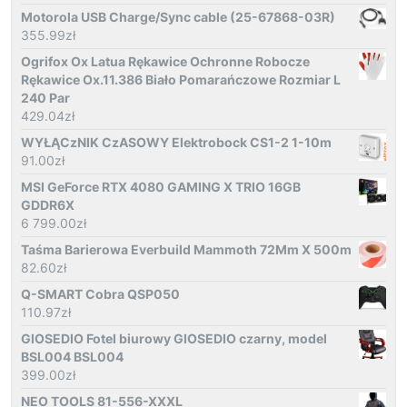
Motorola USB Charge/Sync cable (25-67868-03R)
355.99
zł
Ogrifox Ox Latua Rękawice Ochronne Robocze
Rękawice Ox.11.386 Biało Pomarańczowe Rozmiar L
240 Par
429.04
zł
WYŁĄCzNIK CzASOWY Elektrobock CS1-2 1-10m
91.00
zł
MSI GeForce RTX 4080 GAMING X TRIO 16GB
GDDR6X
6 799.00
zł
Taśma Barierowa Everbuild Mammoth 72Mm X 500m
82.60
zł
Q-SMART Cobra QSP050
110.97
zł
GIOSEDIO Fotel biurowy GIOSEDIO czarny, model
BSL004 BSL004
399.00
zł
NEO TOOLS 81-556-XXXL