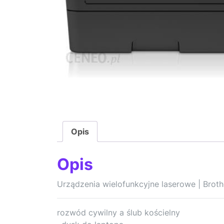
Opis
Opis
Urządzenia wielofunkcyjne laserowe | Broth
rozwód cywilny a ślub kościelny