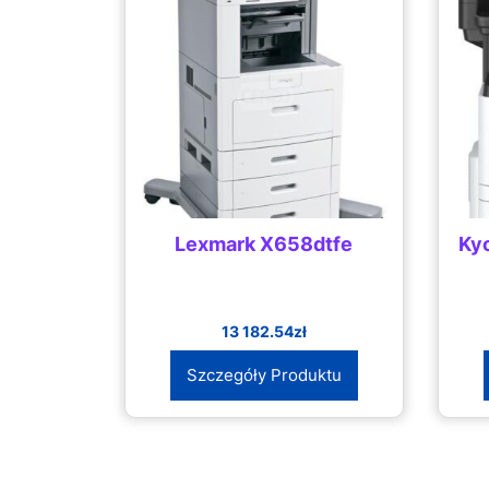
Lexmark X658dtfe
Ky
13 182.54
zł
Szczegóły Produktu