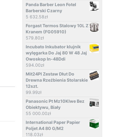
Panda Barber Leon Fotel
Barberski Czarny
5 632.58
zł
Forgast Termos Stalowy 10L Z
Kranem (FG05910)
579.80
zł
Incubato Inkubator klujnik
wylęgarka Do Jaj 80 W 48 Jaj
Owoskop In-48Ddi
594.00
zł
Mit24Pl Zestaw Dłut Do
Drewna Rzeźbienia Stolarskie
12szt.
99.99
zł
Panasonic Pt Mz10Klwe Bez
Obiektywu, Biały
55 000.00
zł
International Paper Papier
Poljet A4 80 G/M2
118.03
zł