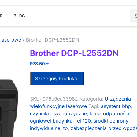
Sz
EP
BLOG
 laserowe
/ Brother DCP-L2552DN
Brother DCP-L2552DN
973.50
zł
Szczegóły Produktu
SKU:
976e9ea33982
Kategoria:
Urządzenia
wielofunkcyjne laserowe
Tagi:
asystent bhp
,
czynniki psychofizyczne
,
klasa odporności
ogniowej budynku
,
rei 120
,
środki ochrony
indywidualnej to
,
zabezpieczenia przeciwpoż