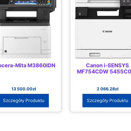
ocera-Mita M3860IDN
Canon i-SENSYS
MF754CDW 5455C
13 500.00
zł
2 066.28
zł
Szczegóły Produktu
Szczegóły Produktu