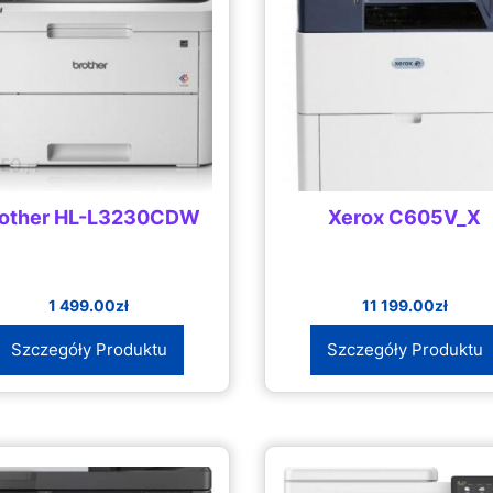
rother HL-L3230CDW
Xerox C605V_X
1 499.00
zł
11 199.00
zł
Szczegóły Produktu
Szczegóły Produktu