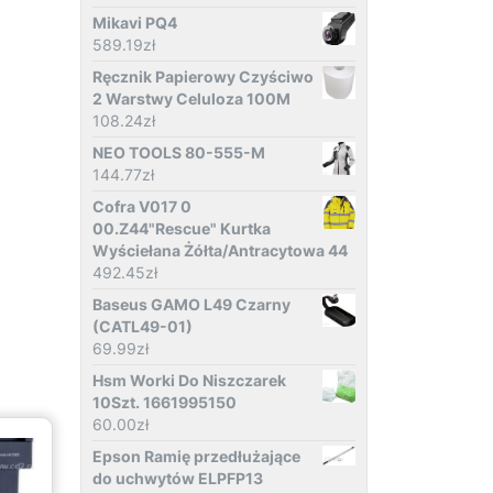
Mikavi PQ4
589.19
zł
Ręcznik Papierowy Czyściwo
2 Warstwy Celuloza 100M
108.24
zł
NEO TOOLS 80-555-M
144.77
zł
Cofra V017 0
00.Z44"Rescue" Kurtka
Wyściełana Żółta/Antracytowa 44
492.45
zł
Baseus GAMO L49 Czarny
(CATL49-01)
69.99
zł
Hsm Worki Do Niszczarek
10Szt. 1661995150
60.00
zł
Epson Ramię przedłużające
do uchwytów ELPFP13