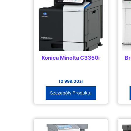
Konica Minolta C3350i
B
10 999.00
zł
Szczegóły Produktu