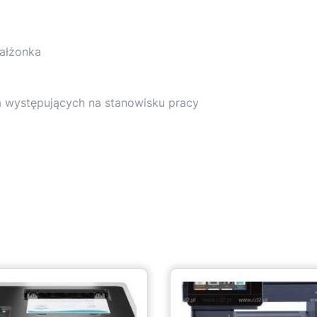
małżonka
ia występujących na stanowisku pracy