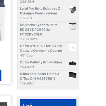
338.28
zł
Lahti Pro Buty Robocze Z
Dzianiny Podnosekiem
192.49
zł
Drukarka Kyocera-Mita
ECOSYS P2040dw
(1102RY3NL0)
2 200.00
zł
Cofra 070 001 Flex S3 Src
Obuwie Ochronne Czarne
401.05
zł
Cofra Półbuty Brc-Golden
254.83
zł
Hama Laminator Home &
Office DIN A4 (50561)
139.99
zł
Tagi