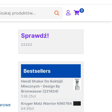
ukaj:
0
Sprawdź!
zzzzz
Bestsellers
Hendi Shaker Do Koktajli
Mlecznych – Design By
Bronwasser (221624)
538.25
zł
Kruger Matz Warrior KM0764
arowe
64.99
zł