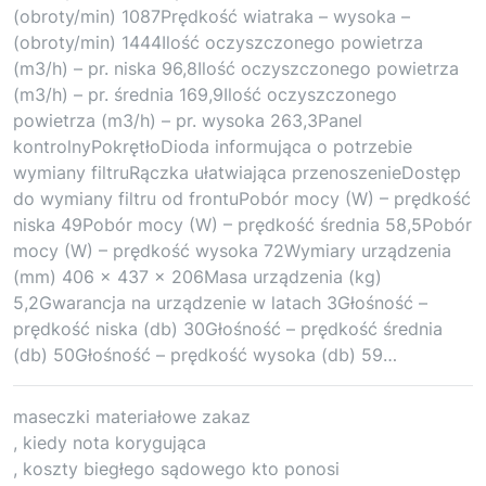
(obroty/min) 1087Prędkość wiatraka – wysoka –
(obroty/min) 1444Ilość oczyszczonego powietrza
(m3/h) – pr. niska 96,8Ilość oczyszczonego powietrza
(m3/h) – pr. średnia 169,9Ilość oczyszczonego
powietrza (m3/h) – pr. wysoka 263,3Panel
kontrolnyPokrętłoDioda informująca o potrzebie
wymiany filtruRączka ułatwiająca przenoszenieDostęp
do wymiany filtru od frontuPobór mocy (W) – prędkość
niska 49Pobór mocy (W) – prędkość średnia 58,5Pobór
mocy (W) – prędkość wysoka 72Wymiary urządzenia
(mm) 406 x 437 x 206Masa urządzenia (kg)
5,2Gwarancja na urządzenie w latach 3Głośność –
prędkość niska (db) 30Głośność – prędkość średnia
(db) 50Głośność – prędkość wysoka (db) 59…
maseczki materiałowe zakaz
, kiedy nota korygująca
, koszty biegłego sądowego kto ponosi