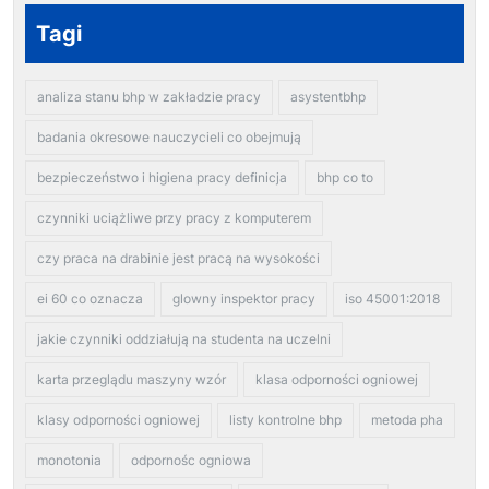
Tagi
analiza stanu bhp w zakładzie pracy
asystentbhp
badania okresowe nauczycieli co obejmują
bezpieczeństwo i higiena pracy definicja
bhp co to
czynniki uciążliwe przy pracy z komputerem
czy praca na drabinie jest pracą na wysokości
ei 60 co oznacza
glowny inspektor pracy
iso 45001:2018
jakie czynniki oddziałują na studenta na uczelni
karta przeglądu maszyny wzór
klasa odporności ogniowej
klasy odporności ogniowej
listy kontrolne bhp
metoda pha
monotonia
odpornośc ogniowa