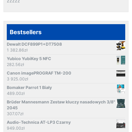
zzzzz
Bestsellers
Dewalt DCF899P1+DT7508
1 382.86
zł
Yubico YubiKey 5 NFC
282.56
zł
Canon imagePROGRAF TM-200
3 925.00
zł
Bomaker Parrot 1 Biały
489.00
zł
Brüder Mannesmann Zestaw kluczy nasadowych 3/8"
2045
307.07
zł
Audio-Technica AT-LP3 Czarny
949.00
zł