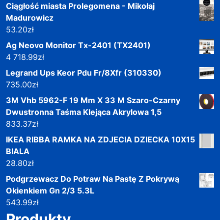
Ciągłość miasta Prolegomena - Mikołaj
Madurowicz
53.20
zł
Ag Neovo Monitor Tx-2401 (TX2401)
4 718.99
zł
Legrand Ups Keor Pdu Fr/8Xfr (310330)
735.00
zł
3M Vhb 5962-F 19 Mm X 33 M Szaro-Czarny
Dwustronna Taśma Klejąca Akrylowa 1,5
833.37
zł
IKEA RIBBA RAMKA NA ZDJECIA DZIECKA 10X15
BIALA
28.80
zł
Podgrzewacz Do Potraw Na Pastę Z Pokrywą
Okienkiem Gn 2/3 5.3L
543.99
zł
Produkty