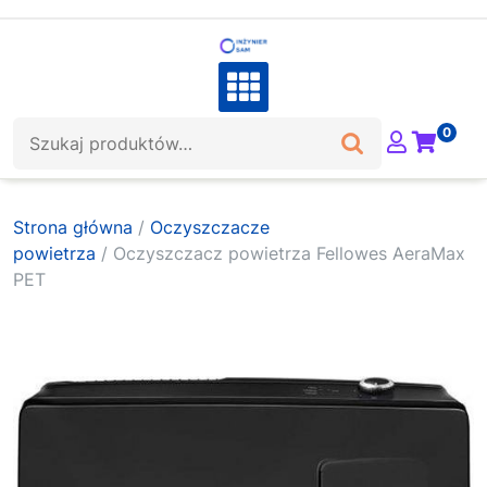
Skip
to
content
Szukaj:
0
Strona główna
/
Oczyszczacze
powietrza
/ Oczyszczacz powietrza Fellowes AeraMax
PET