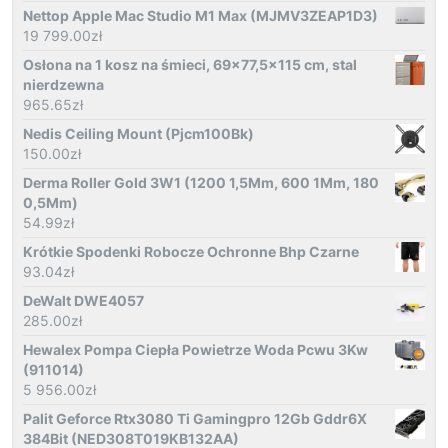
Nettop Apple Mac Studio M1 Max (MJMV3ZEAP1D3)
19 799.00
zł
Osłona na 1 kosz na śmieci, 69x77,5x115 cm, stal
nierdzewna
965.65
zł
Nedis Ceiling Mount (Pjcm100Bk)
150.00
zł
Derma Roller Gold 3W1 (1200 1,5Mm, 600 1Mm, 180
0,5Mm)
54.99
zł
Krótkie Spodenki Robocze Ochronne Bhp Czarne
93.04
zł
DeWalt DWE4057
285.00
zł
Hewalex Pompa Ciepła Powietrze Woda Pcwu 3Kw
(911014)
5 956.00
zł
Palit Geforce Rtx3080 Ti Gamingpro 12Gb Gddr6X
384Bit (NED308T019KB132AA)