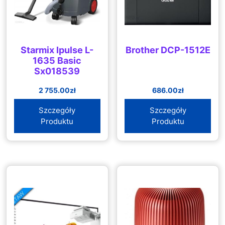
Starmix Ipulse L-
Brother DCP-1512E
1635 Basic
Sx018539
2 755.00
zł
686.00
zł
Szczegóły
Szczegóły
Produktu
Produktu