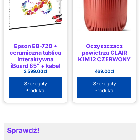
Epson EB-720 +
Oczyszczacz
ceramiczna tablica
powietrza CLAIR
interaktywna
K1M12 CZERWONY
iBoard 85″ + kabel
2 599.00
zł
469.00
zł
HDMI
Szczegóły
Szczegóły
Produktu
Produktu
Sprawdź!