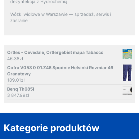
dezynfekcja z Hydrochemią
Wózki widłowe w Warszawie — sprzedaż, serwis i
zasilanie
Ortles - Cevedale, Ortlergebiet mapa Tabacco
46.38
zł
Cofra V053 0 01.Z46 Spodnie Helsinki Rozmiar 46
Granatowy
189.01
zł
Benq Th685I
3 847.99
zł
Kategorie produktów