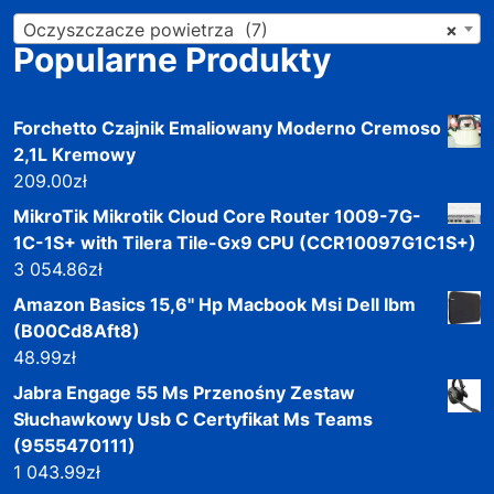
Oczyszczacze powietrza (7)
×
Popularne Produkty
Forchetto Czajnik Emaliowany Moderno Cremoso
2,1L Kremowy
209.00
zł
MikroTik Mikrotik Cloud Core Router 1009-7G-
1C-1S+ with Tilera Tile-Gx9 CPU (CCR10097G1C1S+)
3 054.86
zł
Amazon Basics 15,6'' Hp Macbook Msi Dell Ibm
(B00Cd8Aft8)
48.99
zł
Jabra Engage 55 Ms Przenośny Zestaw
Słuchawkowy Usb C Certyfikat Ms Teams
(9555470111)
1 043.99
zł