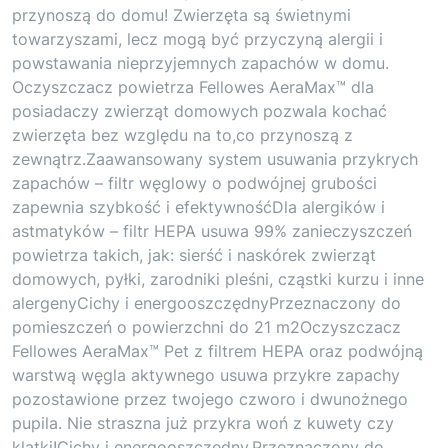
przynoszą do domu! Zwierzęta są świetnymi
towarzyszami, lecz mogą być przyczyną alergii i
powstawania nieprzyjemnych zapachów w domu.
Oczyszczacz powietrza Fellowes AeraMax™ dla
posiadaczy zwierząt domowych pozwala kochać
zwierzęta bez względu na to,co przynoszą z
zewnątrz.Zaawansowany system usuwania przykrych
zapachów – filtr węglowy o podwójnej grubości
zapewnia szybkość i efektywnośćDla alergików i
astmatyków – filtr HEPA usuwa 99% zanieczyszczeń
powietrza takich, jak: sierść i naskórek zwierząt
domowych, pyłki, zarodniki pleśni, cząstki kurzu i inne
alergenyCichy i energooszczędnyPrzeznaczony do
pomieszczeń o powierzchni do 21 m2Oczyszczacz
Fellowes AeraMax™ Pet z filtrem HEPA oraz podwójną
warstwą węgla aktywnego usuwa przykre zapachy
pozostawione przez twojego czworo i dwunożnego
pupila. Nie straszna już przykra woń z kuwety czy
klatki!Cichy i energooszczędny.Przeznaczony do