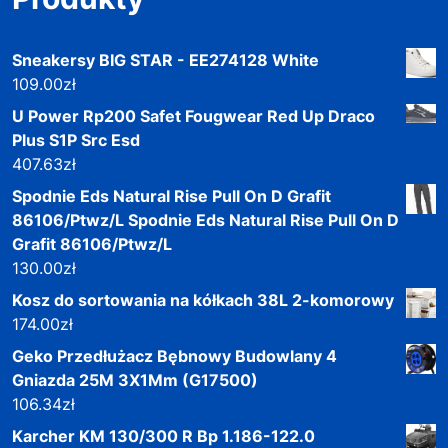
Sneakersy BIG STAR - EE274128 White
109.00
zł
U Power Rp200 Safet Fougwear Red Up Draco
Plus S1P Src Esd
407.63
zł
Spodnie Eds Natural Rise Pull On D Grafit
86106/Ptwz/L Spodnie Eds Natural Rise Pull On D
Grafit 86106/Ptwz/L
130.00
zł
Kosz do sortowania na kółkach 38L 2-komorowy
174.00
zł
Geko Przedłużacz Bębnowy Budowlany 4
Gniazda 25M 3X1Mm (G17500)
106.34
zł
Karcher KM 130/300 R Bp 1.186-122.0