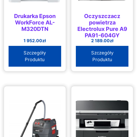
Drukarka Epson
Oczyszczacz
WorkForce AL-
powietrza
M320DTN
Electrolux Pure A9
PA91-604GY
1 952.00
zł
2 189.00
zł
Szczegóły
Szczegóły
Produktu
Produktu