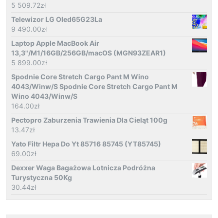
5 509.72
zł
Telewizor LG Oled65G23La
9 490.00
zł
Laptop Apple MacBook Air
13,3"/M1/16GB/256GB/macOS (MGN93ZEAR1)
5 899.00
zł
Spodnie Core Stretch Cargo Pant M Wino
4043/Winw/S Spodnie Core Stretch Cargo Pant M
Wino 4043/Winw/S
164.00
zł
Pectopro Zaburzenia Trawienia Dla Cieląt 100g
13.47
zł
Yato Filtr Hepa Do Yt 85716 85745 (YT85745)
69.00
zł
Dexxer Waga Bagażowa Lotnicza Podróżna
Turystyczna 50Kg
30.44
zł