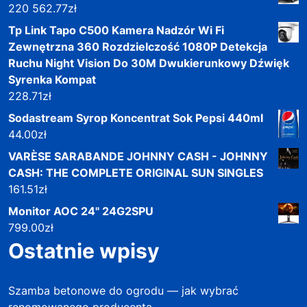
220 562.77
zł
Tp Link Tapo C500 Kamera Nadzór Wi Fi
Zewnętrzna 360 Rozdzielczość 1080P Detekcja
Ruchu Night Vision Do 30M Dwukierunkowy Dźwięk
Syrenka Kompat
228.71
zł
Sodastream Syrop Koncentrat Sok Pepsi 440ml
44.00
zł
VARÈSE SARABANDE JOHNNY CASH - JOHNNY
CASH: THE COMPLETE ORIGINAL SUN SINGLES
161.51
zł
Monitor AOC 24" 24G2SPU
799.00
zł
Ostatnie wpisy
Szamba betonowe do ogrodu — jak wybrać
renomowanego producenta