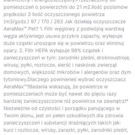
pomieszczeń o powierzchni do 21 m2.Ilość poziomów
prędkości 3 Ilość oczyszczanego powietrza
(m3/godz.) 97 / 170 / 263 Jak działają oczyszczacze
AeraMax™ Pet? 1. Filtr węglowy z podwójną warstwą
węgla aktywnego usuwa przykre zapachy, wyłapuje
duże cząstki unoszące się w powietrzu oraz eliminuj
opary. 2. Filtr HEPA wyłapuje 99% cząstek i
zanieczyszczeń w tym: zarodniki pleśni, drobnoustroje,
wirusy, pyłki, roztocze, sierść i naskórek zwierząt
domowych, większość mikrobów i alergenów oraz dym
tytoniowy.Dlaczego powinieneś wybrać oczyszczacz
AeraMax™?Badania wskazują, że powietrze w
pomieszczeniach może być nawet do pięciu razy
bardziej zanieczyszczone niż powietrze na zewnątrz!*
Niezależnie od czystości i porządku panującego w
Twoim domu, jest on pełen szkodliwych dla zdrowia
zanieczyszczeń i substancji drażniących takich jak:
kurz i roztocze, wirusy, zarazki, pyłki, zarodniki pleśni,