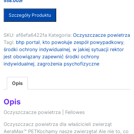
558.00
zł
Szczegóły Produktu
SKU:
af6efa6422fa
Kategoria:
Oczyszczacze powietrza
Tagi:
bhp portal
,
kto powołuje zespół powypadkowy
,
środki ochrony indywidualnej
,
w jakiej sytuacji rektor
jest obowiązany zapewnić środki ochrony
indywidualnej
,
zagrożenia psychofizyczne
Opis
Opis
Oczyszczacze powietrza | Fellowes
Oczyszczacz powietrza dla właścicieli zwierząt
AeraMax™ PETKochamy nasze zwierzęta! Ale nie to, co