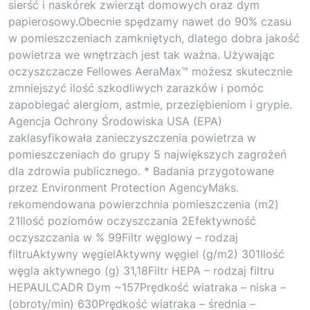
sierść i naskórek zwierząt domowych oraz dym
papierosowy.Obecnie spędzamy nawet do 90% czasu
w pomieszczeniach zamkniętych, dlatego dobra jakość
powietrza we wnętrzach jest tak ważna. Używając
oczyszczacze Fellowes AeraMax™ możesz skutecznie
zmniejszyć ilość szkodliwych zarazków i pomóc
zapobiegać alergiom, astmie, przeziębieniom i grypie.
Agencja Ochrony Środowiska USA (EPA)
zaklasyfikowała zanieczyszczenia powietrza w
pomieszczeniach do grupy 5 największych zagrożeń
dla zdrowia publicznego. * Badania przygotowane
przez Environment Protection AgencyMaks.
rekomendowana powierzchnia pomieszczenia (m2)
21Ilość poziomów oczyszczania 2Efektywność
oczyszczania w % 99Filtr węglowy – rodzaj
filtruAktywny węgielAktywny węgiel (g/m2) 301Ilość
węgla aktywnego (g) 31,18Filtr HEPA – rodzaj filtru
HEPAULCADR Dym ~157Prędkość wiatraka – niska –
(obroty/min) 630Prędkość wiatraka – średnia –