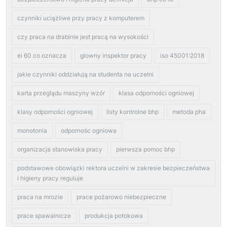
czynniki uciążliwe przy pracy z komputerem
czy praca na drabinie jest pracą na wysokości
ei 60 co oznacza
glowny inspektor pracy
iso 45001:2018
jakie czynniki oddziałują na studenta na uczelni
karta przeglądu maszyny wzór
klasa odporności ogniowej
klasy odporności ogniowej
listy kontrolne bhp
metoda pha
monotonia
odpornośc ogniowa
organizacja stanowiska pracy
pierwsza pomoc bhp
podstawowe obowiązki rektora uczelni w zakresie bezpieczeństwa
i higieny pracy reguluje
praca na mrozie
prace pożarowo niebezpieczne
prace spawalnicze
produkcja potokowa