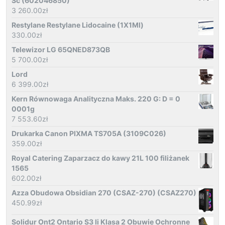
Sc (602046850)
3 260.00
zł
Restylane Restylane Lidocaine (1X1Ml)
330.00
zł
Telewizor LG 65QNED873QB
5 700.00
zł
Lord
6 399.00
zł
Kern Równowaga Analityczna Maks. 220 G: D = 0
0001g
7 553.60
zł
Drukarka Canon PIXMA TS705A (3109C026)
359.00
zł
Royal Catering Zaparzacz do kawy 21L 100 filiżanek
1565
602.00
zł
Azza Obudowa Obsidian 270 (CSAZ-270) (CSAZ270)
450.99
zł
Solidur Ont2 Ontario S3 Ii Klasa 2 Obuwie Ochronne