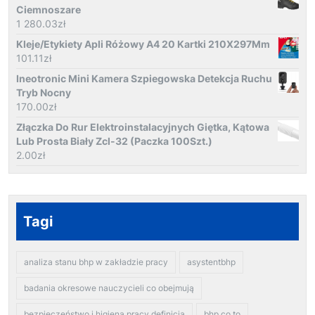
Ciemnoszare
1 280.03
zł
Kleje/Etykiety Apli Różowy A4 20 Kartki 210X297Mm
101.11
zł
Ineotronic Mini Kamera Szpiegowska Detekcja Ruchu
Tryb Nocny
170.00
zł
Złączka Do Rur Elektroinstalacyjnych Giętka, Kątowa
Lub Prosta Biały Zcl-32 (Paczka 100Szt.)
2.00
zł
Tagi
analiza stanu bhp w zakładzie pracy
asystentbhp
badania okresowe nauczycieli co obejmują
bezpieczeństwo i higiena pracy definicja
bhp co to