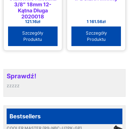
3/8″ 18mm 12-
Kątna Długa
2020018
121.16
zł
1 161.56
zł
Szczegóły
Szczegóły
Produktu
Produktu
Sprawdź!
zzzzz
Bestsellers
COOLER MASTER (R9-NBC-U2PK-GP)