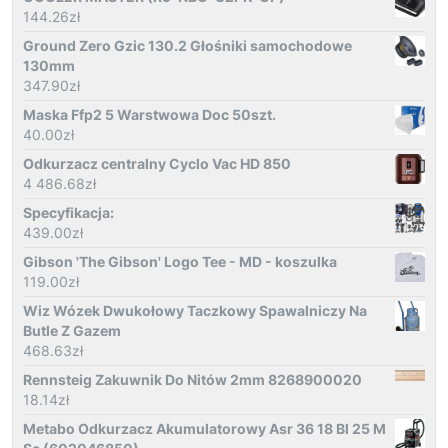
144.26
zł
Ground Zero Gzic 130.2 Głośniki samochodowe
130mm
347.90
zł
Maska Ffp2 5 Warstwowa Doc 50szt.
40.00
zł
Odkurzacz centralny Cyclo Vac HD 850
4 486.68
zł
Specyfikacja:
439.00
zł
Gibson 'The Gibson' Logo Tee - MD - koszulka
119.00
zł
Wiz Wózek Dwukołowy Taczkowy Spawalniczy Na
Butle Z Gazem
468.63
zł
Rennsteig Zakuwnik Do Nitów 2mm 8268900020
18.14
zł
Metabo Odkurzacz Akumulatorowy Asr 36 18 Bl 25 M