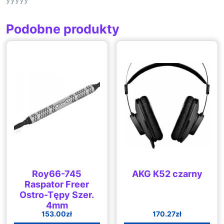
Podobne produkty
Roy66-745
AKG K52 czarny
Raspator Freer
Ostro-Tępy Szer.
4mm
153.00
zł
170.27
zł