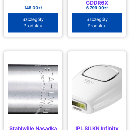
GDDR6X
148.00
zł
6 799.00
zł
Szczegóły
Szczegóły
Produktu
Produktu
Stahlwille Nasadka
IPL SILKN Infinity