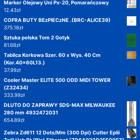
Marker Olejowy Uni Px-20, Pomarańczowy
12.43
zł
COFRA BUTY BEzPIECzNE .(BRC-ALICE39)
375.18
zł
Sztuka polska Tom 2 Gotyk
81.68
zł
Tablica Korkowa Szer. 60 x Wys. 40 Cm
(Kor.40x60L13.)
37.99
zł
Cooler Master ELITE 500 ODD MIDI TOWER
(Z32434)
333.99
zł
DŁUTO DO ZAPRAWY SDS-MAX MILWAUKEE
280 mm 4932472031
654.89
zł
Zebra Zd611 12 Dots/Mm (300 Dpi) Cutter Eplii
Zplii Usb Bt (Ble) Ethernet (ZD6A023D2EE00EZ)