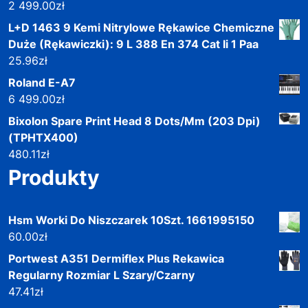
2 499.00
zł
L+D 1463 9 Kemi Nitrylowe Rękawice Chemiczne
Duże (Rękawiczki): 9 L 388 En 374 Cat Ii 1 Paa
25.96
zł
Roland E-A7
6 499.00
zł
Bixolon Spare Print Head 8 Dots/Mm (203 Dpi)
(TPHTX400)
480.11
zł
Produkty
Hsm Worki Do Niszczarek 10Szt. 1661995150
60.00
zł
Portwest A351 Dermiflex Plus Rekawica
Regularny Rozmiar L Szary/Czarny
47.41
zł