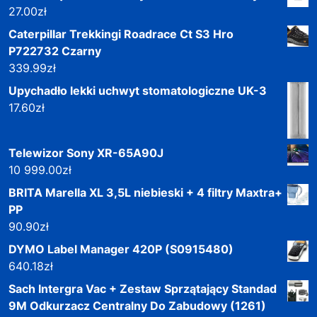
27.00
zł
Caterpillar Trekkingi Roadrace Ct S3 Hro
P722732 Czarny
339.99
zł
Upychadło lekki uchwyt stomatologiczne UK-3
17.60
zł
Telewizor Sony XR-65A90J
10 999.00
zł
BRITA Marella XL 3,5L niebieski + 4 filtry Maxtra+
PP
90.90
zł
DYMO Label Manager 420P (S0915480)
640.18
zł
Sach Intergra Vac + Zestaw Sprzątający Standad
9M Odkurzacz Centralny Do Zabudowy (1261)