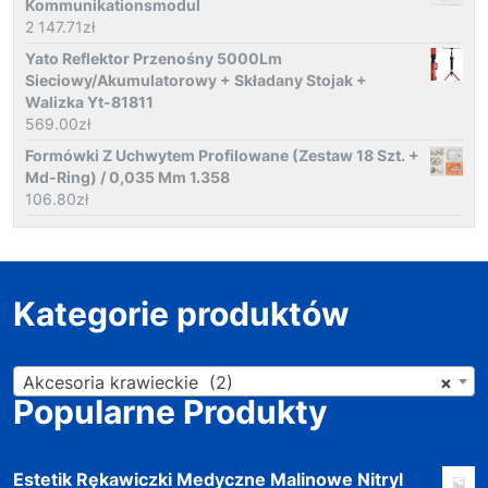
Kommunikationsmodul
2 147.71
zł
Yato Reflektor Przenośny 5000Lm
Sieciowy/Akumulatorowy + Składany Stojak +
Walizka Yt-81811
569.00
zł
Formówki Z Uchwytem Profilowane (Zestaw 18 Szt. +
Md-Ring) / 0,035 Mm 1.358
106.80
zł
Kategorie produktów
Akcesoria krawieckie (2)
×
Popularne Produkty
Estetik Rękawiczki Medyczne Malinowe Nitryl