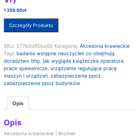
1 259.00
zł
Szczegóły Produktu
SKU:
577b0d90ba00
Kategoria:
Akcesoria krawieckie
Tagi:
badania wstępne nauczycieli co obejmują
,
doradztwo bhp
,
jak wygląda książeczka operatora
,
prace spawalnicze
,
urządzenie regulujące pracę
maszyn i urządzeń
,
zabezpieczenie ppoż
,
zabezpieczenie ppoż budynków
Opis
Opis
Akcesoria krawieckie | Brother