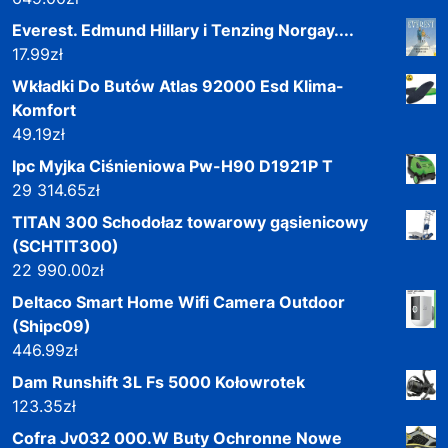
Everest. Edmund Hillary i Tenzing Norgay....
17.99
zł
Wkładki Do Butów Atlas 92000 Esd Klima-
Komfort
49.19
zł
Ipc Myjka Ciśnieniowa Pw-H90 D1921P T
29 314.65
zł
TITAN 300 Schodołaz towarowy gąsienicowy
(SCHTIT300)
22 990.00
zł
Deltaco Smart Home Wifi Camera Outdoor
(Shipc09)
446.99
zł
Dam Runshift 3L Fs 5000 Kołowrotek
123.35
zł
Cofra Jv032 000.W Buty Ochronne Nowe