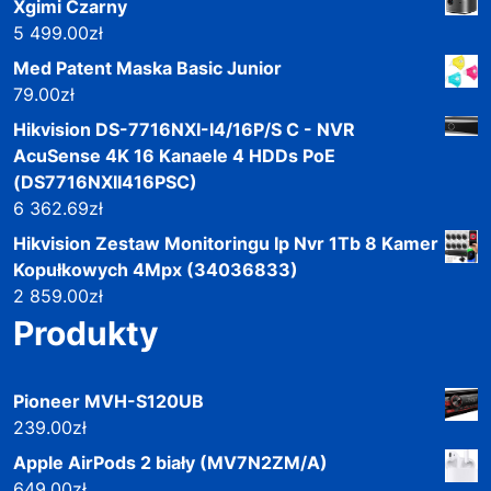
Xgimi Czarny
5 499.00
zł
Med Patent Maska Basic Junior
79.00
zł
Hikvision DS-7716NXI-I4/16P/S C - NVR
AcuSense 4K 16 Kanaele 4 HDDs PoE
(DS7716NXII416PSC)
6 362.69
zł
Hikvision Zestaw Monitoringu Ip Nvr 1Tb 8 Kamer
Kopułkowych 4Mpx (34036833)
2 859.00
zł
Produkty
Pioneer MVH-S120UB
239.00
zł
Apple AirPods 2 biały (MV7N2ZM/A)
649.00
zł