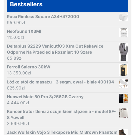
Bestsellers
Roca Rimless Square A34H472000
959.90
zł
Neofound 1X3Ml
115.00
zł
Deltaplus 92229 Venicutf03 Xtra Cut Rękawice
Odporne Na Przecięcia Rozmiar: 10 Szare
65.89
zł
Ferroli Salerno 30kW
13 350.00
zł
Łóżko stół do masażu - 3 segm. owal - białe 400194
825.99
zł
Huawei Mate 50 Pro 8/256GB Czarny
4 444.00
zł
Koncentrator tlenu z czujnikiem stężenia - model 8F-
8 Yuwell
3 699.99
zł
Jack Wolfskin Vojo 3 Texapore Mid M Brown Phantom