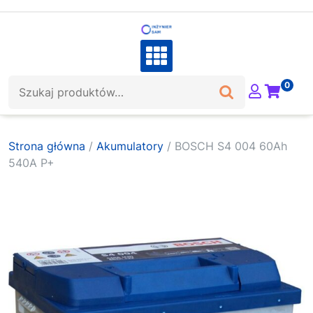
Skip
to
content
Szukaj:
0
Strona główna
/
Akumulatory
/ BOSCH S4 004 60Ah
540A P+