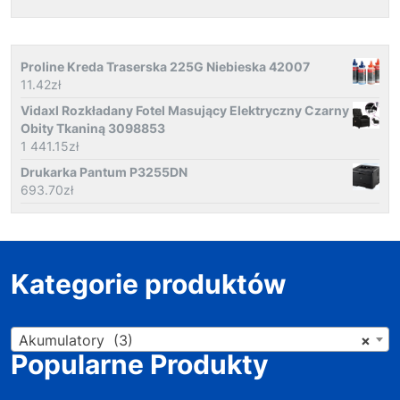
Proline Kreda Traserska 225G Niebieska 42007
11.42
zł
Vidaxl Rozkładany Fotel Masujący Elektryczny Czarny
Obity Tkaniną 3098853
1 441.15
zł
Drukarka Pantum P3255DN
693.70
zł
Kategorie produktów
Akumulatory (3)
×
Popularne Produkty