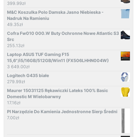
399.99
zł
M&C Koszulka Polo Damska Jasno Niebieska -
Nadruk Na Ramieniu
49.35
zł
Cofra Fw010 000.W Buty Ochronne Nowe Atlantic S3
Src
255.13
zł
Laptop ASUS TUF Gaming F15
15,6"/i5/16GB/512GB/Win11 (FX506LHHN004W)
3 649.00
zł
Logitech G435 białe
279.99
zł
Maurer 15031125 Rękawiczki Lateks 100% Basic
Domestic M Wielobarwny
17.16
zł
Pl Narzędzie Do Kamienia Jednostronne Sierp Średni
7.00
zł