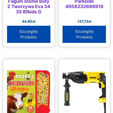
Fagum Stomil Buty
Parkside
Z Tworzywa Eva 34
4056232688918
35 Bfkids G
44.60
zł
137.73
zł
Szczegóły
Szczegóły
Produktu
Produktu