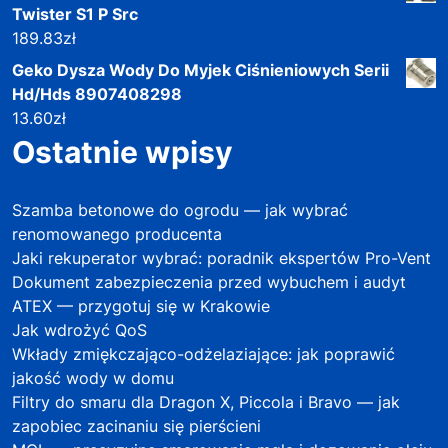
Twister S1 P Src
189.83
zł
Geko Dysza Wody Do Myjek Ciśnieniowych Serii
Hd/Hds 8907408298
13.60
zł
Ostatnie wpisy
Szamba betonowe do ogrodu — jak wybrać
renomowanego producenta
Jaki rekuperator wybrać: poradnik ekspertów Pro-Vent
Dokument zabezpieczenia przed wybuchem i audyt
ATEX — przygotuj się w Krakowie
Jak wdrożyć QoS
Wkłady zmiękczająco-odżelaziające: jak poprawić
jakość wody w domu
Filtry do smaru dla Dragon X, Piccola i Bravo — jak
zapobiec zacinaniu się pierścieni