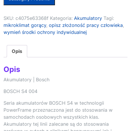
SKU:
c4075e63368f
Kategoria:
Akumulatory
Tagi:
mikroklimat gorący
,
opisz złożoność pracy człowieka
,
wymień środki ochrony indywidualnej
Opis
Opis
Akumulatory | Bosch
BOSCH S4 004
Seria akumulatorów BOSCH S4 w technologii
PowerFrame przeznaczona jest do stosowania w
samochodach osobowych wszystkich klas.
Akumulatory tej linii zalecane są do stosowania
zarówno w autach z silnikami benzynowymi jak i