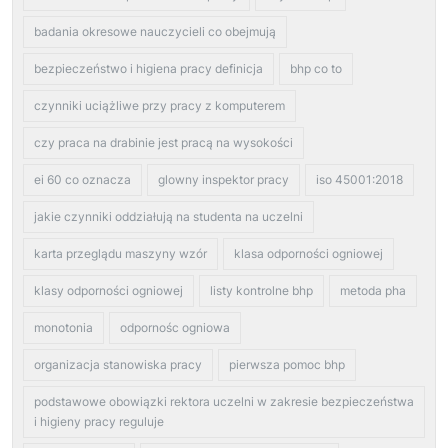
badania okresowe nauczycieli co obejmują
bezpieczeństwo i higiena pracy definicja
bhp co to
czynniki uciążliwe przy pracy z komputerem
czy praca na drabinie jest pracą na wysokości
ei 60 co oznacza
glowny inspektor pracy
iso 45001:2018
jakie czynniki oddziałują na studenta na uczelni
karta przeglądu maszyny wzór
klasa odporności ogniowej
klasy odporności ogniowej
listy kontrolne bhp
metoda pha
monotonia
odpornośc ogniowa
organizacja stanowiska pracy
pierwsza pomoc bhp
podstawowe obowiązki rektora uczelni w zakresie bezpieczeństwa
i higieny pracy reguluje