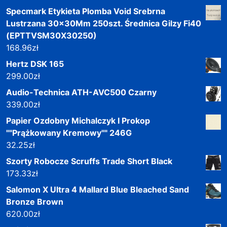
Specmark Etykieta Plomba Void Srebrna
Lustrzana 30x30Mm 250szt. Średnica Gilzy Fi40
(EPTTVSM30X30250)
168.96
zł
Hertz DSK 165
299.00
zł
Audio-Technica ATH-AVC500 Czarny
339.00
zł
Papier Ozdobny Michalczyk I Prokop
""Prążkowany Kremowy"" 246G
32.25
zł
Szorty Robocze Scruffs Trade Short Black
173.33
zł
Salomon X Ultra 4 Mallard Blue Bleached Sand
Bronze Brown
620.00
zł