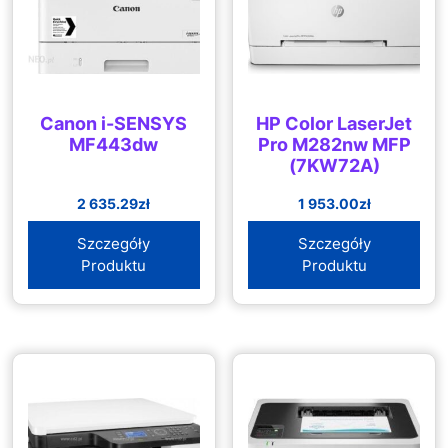
Canon i-SENSYS
HP Color LaserJet
MF443dw
Pro M282nw MFP
(7KW72A)
2 635.29
zł
1 953.00
zł
Szczegóły
Szczegóły
Produktu
Produktu