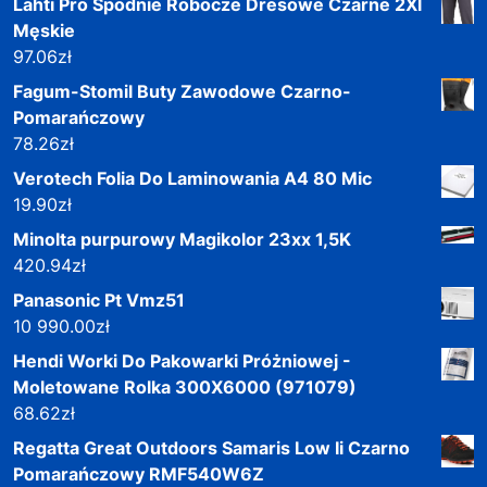
Lahti Pro Spodnie Robocze Dresowe Czarne 2Xl
Męskie
97.06
zł
Fagum-Stomil Buty Zawodowe Czarno-
Pomarańczowy
78.26
zł
Verotech Folia Do Laminowania A4 80 Mic
19.90
zł
Minolta purpurowy Magikolor 23xx 1,5K
420.94
zł
Panasonic Pt Vmz51
10 990.00
zł
Hendi Worki Do Pakowarki Próżniowej -
Moletowane Rolka 300X6000 (971079)
68.62
zł
Regatta Great Outdoors Samaris Low Ii Czarno
Pomarańczowy RMF540W6Z