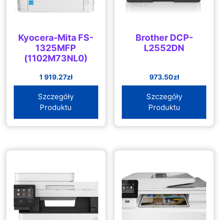
Kyocera-Mita FS-
Brother DCP-
1325MFP
L2552DN
(1102M73NL0)
1 919.27
zł
973.50
zł
Szczegóły
Szczegóły
Produktu
Produktu