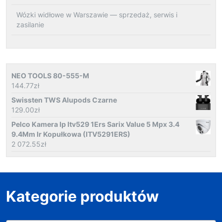
Wózki widłowe w Warszawie — sprzedaż, serwis i
zasilanie
NEO TOOLS 80-555-M
144.77
zł
Swissten TWS Alupods Czarne
129.00
zł
Pelco Kamera Ip Itv529 1Ers Sarix Value 5 Mpx 3.4
9.4Mm Ir Kopułkowa (ITV5291ERS)
2 072.55
zł
Kategorie produktów