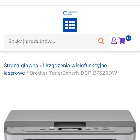
Skip
to
content
Szukaj:
0
Strona główna
/
Urządzenia wielofunkcyjne
laserowe
/ Brother TonerBenefit DCP-B7520DW