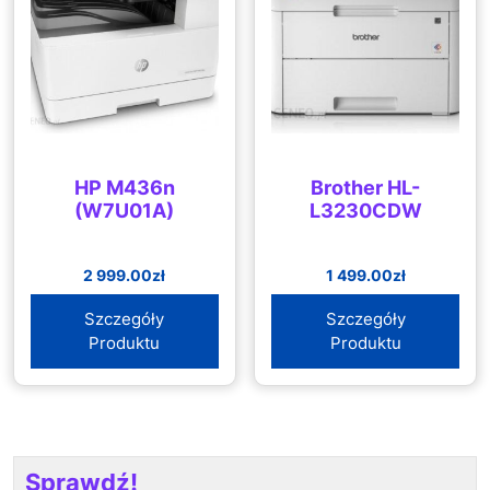
HP M436n
Brother HL-
(W7U01A)
L3230CDW
2 999.00
zł
1 499.00
zł
Szczegóły
Szczegóły
Produktu
Produktu
Sprawdź!