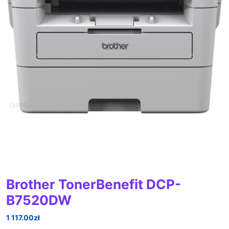
Brother TonerBenefit DCP-
B7520DW
1 117.00
zł