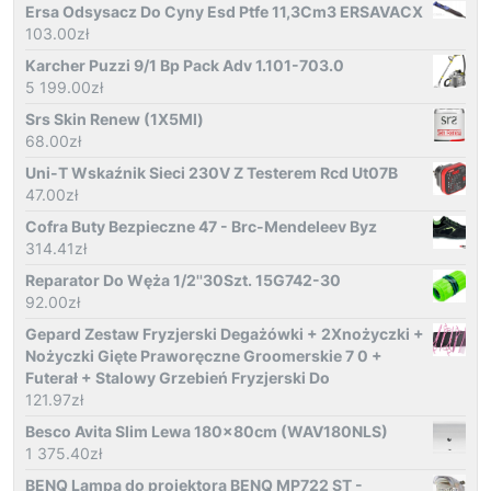
Ersa Odsysacz Do Cyny Esd Ptfe 11,3Cm3 ERSAVACX
103.00
zł
Karcher Puzzi 9/1 Bp Pack Adv 1.101-703.0
5 199.00
zł
Srs Skin Renew (1X5Ml)
68.00
zł
Uni-T Wskaźnik Sieci 230V Z Testerem Rcd Ut07B
47.00
zł
Cofra Buty Bezpieczne 47 - Brc-Mendeleev Byz
314.41
zł
Reparator Do Węża 1/2''30Szt. 15G742-30
92.00
zł
Gepard Zestaw Fryzjerski Degażówki + 2Xnożyczki +
Nożyczki Gięte Praworęczne Groomerskie 7 0 +
Futerał + Stalowy Grzebień Fryzjerski Do
121.97
zł
Besco Avita Slim Lewa 180x80cm (WAV180NLS)
1 375.40
zł
BENQ Lampa do projektora BENQ MP722 ST -