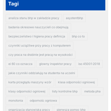
Tagi
analiza stanu bhp w zakładzie pracy
asystentbhp
badania okresowe nauczycieli co obejmują
bezpieczeństwo i higiena pracy definicja
bhp co to
czynniki uciążliwe przy pracy z komputerem
czy praca na drabinie jest pracą na wysokości
ei 60 co oznacza
glowny inspektor pracy
iso 45001:2018
jakie czynniki oddziałują na studenta na uczelni
karta przeglądu maszyny wzór
klasa odporności ogniowej
klasy odporności ogniowej
listy kontrolne bhp
metoda pha
monotonia
odpornośc ogniowa
organizacja stanowiska pracy
pierwsza pomoc bhp