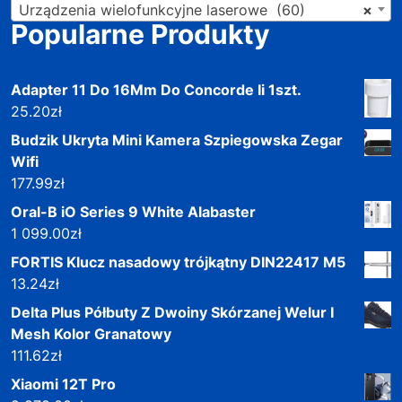
Urządzenia wielofunkcyjne laserowe (60)
×
Popularne Produkty
Adapter 11 Do 16Mm Do Concorde Ii 1szt.
25.20
zł
Budzik Ukryta Mini Kamera Szpiegowska Zegar
Wifi
177.99
zł
Oral-B iO Series 9 White Alabaster
1 099.00
zł
FORTIS Klucz nasadowy trójkątny DIN22417 M5
13.24
zł
Delta Plus Półbuty Z Dwoiny Skórzanej Welur I
Mesh Kolor Granatowy
111.62
zł
Xiaomi 12T Pro