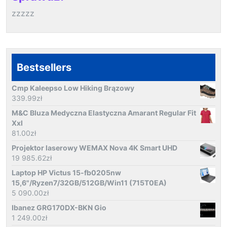
zzzzz
Bestsellers
Cmp Kaleepso Low Hiking Brązowy
339.99
zł
M&C Bluza Medyczna Elastyczna Amarant Regular Fit
Xxl
81.00
zł
Projektor laserowy WEMAX Nova 4K Smart UHD
19 985.62
zł
Laptop HP Victus 15-fb0205nw
15,6"/Ryzen7/32GB/512GB/Win11 (715T0EA)
5 090.00
zł
Ibanez GRG170DX-BKN Gio
1 249.00
zł