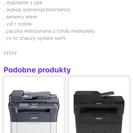
, wypisanie z ppk
, wykop szerokoprzestrzenny
, serwery www
, vat r online
, paczka wstrzymana z tytułu niedopłaty
, co to znaczy system swift
yyyyy
Podobne produkty