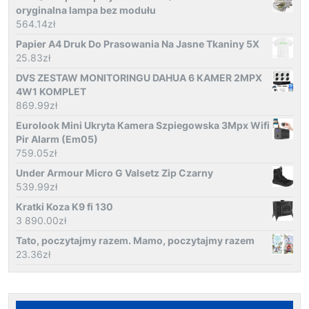
oryginalna lampa bez modułu
564.14
zł
Papier A4 Druk Do Prasowania Na Jasne Tkaniny 5X
25.83
zł
DVS ZESTAW MONITORINGU DAHUA 6 KAMER 2MPX
4W1 KOMPLET
869.99
zł
Eurolook Mini Ukryta Kamera Szpiegowska 3Mpx Wifi
Pir Alarm (Em05)
759.05
zł
Under Armour Micro G Valsetz Zip Czarny
539.99
zł
Kratki Koza K9 fi 130
3 890.00
zł
Tato, poczytajmy razem. Mamo, poczytajmy razem
23.36
zł