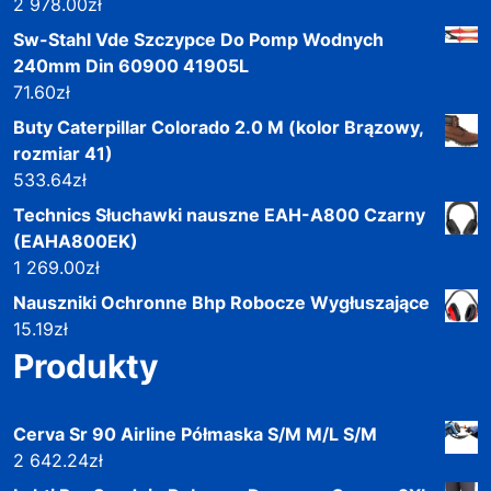
2 978.00
zł
Sw-Stahl Vde Szczypce Do Pomp Wodnych
240mm Din 60900 41905L
71.60
zł
Buty Caterpillar Colorado 2.0 M (kolor Brązowy,
rozmiar 41)
533.64
zł
Technics Słuchawki nauszne EAH-A800 Czarny
(EAHA800EK)
1 269.00
zł
Nauszniki Ochronne Bhp Robocze Wygłuszające
15.19
zł
Produkty
Cerva Sr 90 Airline Półmaska S/M M/L S/M
2 642.24
zł