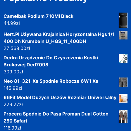
Camelbak Podium 710Ml Black
44.99
zł
Hert.Pl Używana Krajalnica Horyzontalna Hgs 1/1
400 Dh Krumbein U_HGS_11_400DH
27 568.00
zł
Dedra Urządzenie Do Czyszczenia Kostki
Brukowej Ded7098
309.00
zł
Neo 81-321-Xs Spodnie Robocze 6W1 Xs
145.99
zł
66Fit Model Dużych Uszów Rozmiar Uniwersalny
229.27
zł
Procera Spodnie Do Pasa Proman Dual Cotton
250 Safari
116.99
zł