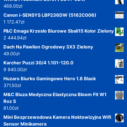
469.00
zł
Canon i-SENSYS LBP236DW (5162C006)
1 172.47
zł
P&C Emaga Krzesło Biurowe Sbali15 Kolor Zielony
2 444.94
zł
Dach Na Pawilon Ogrodowy 3X3 Zielony
49.00
zł
Karcher Puzzi 30/4 1.101-120.0
9 840.00
zł
Huzaro Biurko Gamingowe Hero 1.8 Black
371.50
zł
M&C Bluza Medyczna Elastyczna Bloom Fit W1
Roz S
81.00
zł
Mini Bezprzewodowa Kamera Noktowizyjna Wifi
Sensor Minikamera