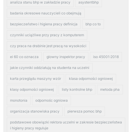
analiza stanu bhp w zakładzie pracy
asystentbhp
badania okresowe nauczycieli co obejmują
bezpieczeństwo i higiena pracy definicja
bhp co to
czynniki uciążliwe przy pracy z komputerem
czy praca na drabinie jest pracą na wysokości
ei 60 co oznacza
glowny inspektor pracy
iso 45001:2018
jakie czynniki oddziałują na studenta na uczelni
karta przeglądu maszyny wzór
klasa odporności ogniowej
klasy odporności ogniowej
listy kontrolne bhp
metoda pha
monotonia
odpornośc ogniowa
organizacja stanowiska pracy
pierwsza pomoc bhp
podstawowe obowiązki rektora uczelni w zakresie bezpieczeństwa
i higieny pracy reguluje