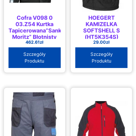
Cofra V098 0
HOEGERT
03.Z54 Kurtka
KAMIZELKA
Tapicerowana”Sankt
SOFTSHELL S
Moritz” Błotnisty
(HT5K354S)
462.61
zł
29.00
zł
Rozmiar 54
Szara/Czarna
Szczegóły
Szczegóły
Produktu
Produktu