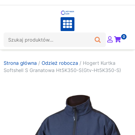
Skip
to
content
Szukaj:
0
Strona główna
/
Odzież robocza
/ Hogert Kurtka
Softshell S Granatowa Ht5K350-S(Gtv-Ht5K350-S)