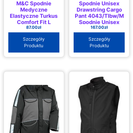
M&C Spodnie
Spodnie Unisex
Medyczne
Drawstring Cargo
Elastyczne Turkus
Pant 4043/Tlbw/M
Comfort Fit L
Spodnie Unisex
87.00
zł
167.00
zł
Drawstring Cargo
Pant
Szczegóły
Szczegóły
Produktu
Produktu