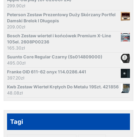
299.90
zł
Peterson Zestaw Prezentowy Duży Skórzany Portfel
Damski Brelok I Długopis
209.00
zł
Bosch Zestaw wierteł i końcówek Premium X-Line
105el. 2608P00236
165.30
zł
Suunto Core Regular Czarny (Ss014809000)
495.00
zł
Franke OID 611-62 onyx 114.0286.441
397.20
zł
Kwb Zestaw Wierteł Krętych Do Metalu 19Szt. 421856
48.08
zł
Tagi