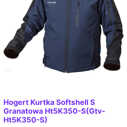
Hogert Kurtka Softshell S
Granatowa Ht5K350-S(Gtv-
Ht5K350-S)