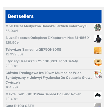
Bestsellers
M&C Bluza Medyczna Damska Fartuch Kolorowy S
55.00
zł
Bluza Robocza Ocieplana Z Kapturem Neo 81-556 Xl
129.90
zł
Telewizor Samsung QE75QN800B
12 999.00
zł
Etykiety Use First Fi 25 1000Szt. Food Safety
20.00
zł
Główka Treningowa Iza 70Cm Multicolor Włos
Syntetyczny + Uchwyt Fryzjerska Do Czesania Głowa
Ćwiczeń
104.99
zł
Maxtell Ydb500311Pma Sensor Do Land Rover
73.40
zł
Cata E-100 GSTH