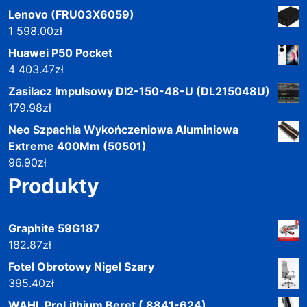
Lenovo (FRU03X6059)
1 598.00
zł
Huawei P50 Pocket
4 403.47
zł
Zasilacz Impulsowy Dl2-150-48-U (DL215048U)
179.98
zł
Neo Szpachla Wykończeniowa Aluminiowa
Extreme 400Mm (50501)
96.90
zł
Produkty
Graphite 59G187
182.87
zł
Fotel Obrotowy Nigel Szary
395.40
zł
WAHL ProLithium Beret ( 8841-624)