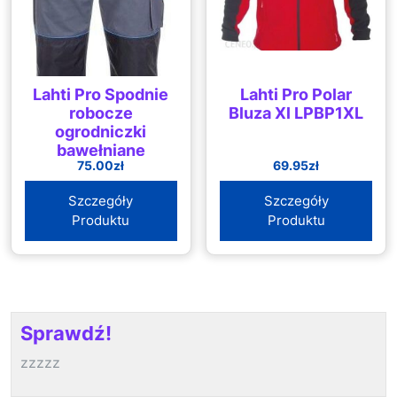
Lahti Pro Spodnie
Lahti Pro Polar
robocze
Bluza Xl LPBP1XL
ogrodniczki
bawełniane
75.00
zł
69.95
zł
ochronne XXXL
(L4060460)
Szczegóły
Szczegóły
Produktu
Produktu
Sprawdź!
zzzzz