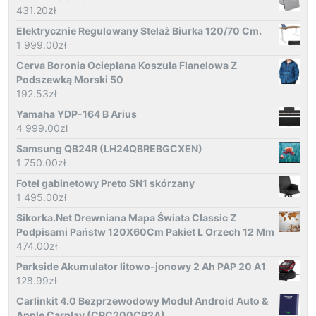
431.20
zł
Elektrycznie Regulowany Stelaż Biurka 120/70 Cm.
1 999.00
zł
Cerva Boronia Ocieplana Koszula Flanelowa Z
Podszewką Morski 50
192.53
zł
Yamaha YDP-164 B Arius
4 999.00
zł
Samsung QB24R (LH24QBREBGCXEN)
1 750.00
zł
Fotel gabinetowy Preto SN1 skórzany
1 495.00
zł
Sikorka.Net Drewniana Mapa Świata Classic Z
Podpisami Państw 120X60Cm Pakiet L Orzech 12 Mm
474.00
zł
Parkside Akumulator litowo-jonowy 2 Ah PAP 20 A1
128.99
zł
Carlinkit 4.0 Bezprzewodowy Moduł Android Auto &
Apple Carplay (CPC200CP2A)