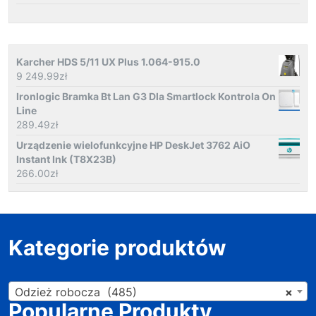
Karcher HDS 5/11 UX Plus 1.064-915.0
9 249.99
zł
Ironlogic Bramka Bt Lan G3 Dla Smartlock Kontrola On
Line
289.49
zł
Urządzenie wielofunkcyjne HP DeskJet 3762 AiO
Instant Ink (T8X23B)
266.00
zł
Kategorie produktów
Odzież robocza (485)
×
Popularne Produkty