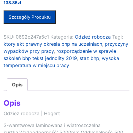
138.85
zł
Szczegóły Produktu
SKU:
0692c247a5c1
Kategoria:
Odzież robocza
Tagi:
ktory akt prawny okresla bhp na uczelniach
,
przyczyny
wypadków przy pracy
,
rozporządzenie w sprawie
szkoleń bhp tekst jednolity 2019
,
staz bhp
,
wysoka
temperatura w miejscu pracy
Opis
Opis
Odzież robocza | Hogert
3-warstwowa laminowana i wiatroszczelna
kurtka.Wodoodporność: 5000mm.Oddychalność 500