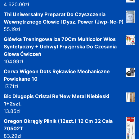
4 620.00
zł
Thi Uniwersalny Preparat Do Czyszczenia
Wewnętrznego Głowic I Dysz. Power (Jwp-Nc-P)
55.19
zł
Główka Treningowa Iza 70Cm Multicolor Włos
Syntetyczny + Uchwyt Fryzjerska Do Czesania
Głowa Ćwiczeń
104.99
zł
Cerva Wigeon Dots Rękawice Mechaniczne
Powlekane 10
17.71
zł
Bic Długopis Cristal Re'New Metal Niebieski
1+2szt.
13.85
zł
Oregon Okrągły Pilnik (12szt.) 12 Cm 32 Cala
70502T
83.29
zł