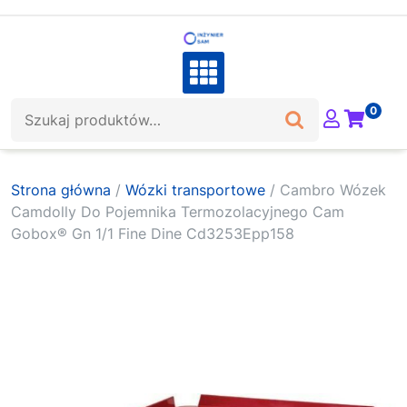
Skip
to
content
Szukaj:
0
Strona główna
/
Wózki transportowe
/ Cambro Wózek
Camdolly Do Pojemnika Termozolacyjnego Cam
Gobox® Gn 1/1 Fine Dine Cd3253Epp158