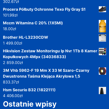
302.67
zł
Procera Półbuty Ochronne Texo Fly Gray S1
101.99
zł
Mccm Witamina C 20% (1X5Ml)
18.00
zł
Brother HL-L3230CDW
1 499.00
zł
Hikvision Zestaw Monitoringu Ip Nvr 1Tb 8 Kamer
Kopułkowych 4Mpx (34036833)
2 859.00
zł
3M Vhb 5962-F 19 Mm X 33 M Szaro-Czarny
Dwustronna Taśma Klejąca Akrylowa 1,5
833.37
zł
Hsm Securio B32 (1822111)
4 406.00
zł
Ostatnie wpisy