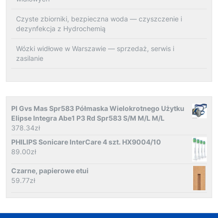
Czyste zbiorniki, bezpieczna woda — czyszczenie i
dezynfekcja z Hydrochemią
Wózki widłowe w Warszawie — sprzedaż, serwis i
zasilanie
Pl Gvs Mas Spr583 Półmaska Wielokrotnego Użytku
Elipse Integra Abe1 P3 Rd Spr583 S/M M/L M/L
378.34
zł
PHILIPS Sonicare InterCare 4 szt. HX9004/10
89.00
zł
Czarne, papierowe etui
59.77
zł