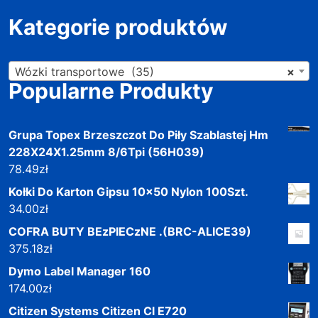
Kategorie produktów
Wózki transportowe (35)
×
Popularne Produkty
Grupa Topex Brzeszczot Do Piły Szablastej Hm
228X24X1.25mm 8/6Tpi (56H039)
78.49
zł
Kołki Do Karton Gipsu 10x50 Nylon 100Szt.
34.00
zł
COFRA BUTY BEzPIECzNE .(BRC-ALICE39)
375.18
zł
Dymo Label Manager 160
174.00
zł
Citizen Systems Citizen Cl E720