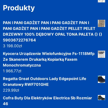
Produkty
PAN I PANI GADŻET PAN I PANI GADŻET PAN I
PANI GADŻET PAN I PANI GADŻET PELLET PELET
DRZEWNY 100% DĘBOWY OPAŁ TONA PALETA () ()
5903672276764
3 198.00
zł
Kyocera Urządzenie Wielofunkcyjne Fs-1118Mfp
Ze Skanerem Drukarką Kopiarką Faxem
Monochromatyczna
1 966.77
zł
Regatta Great Outdoors Lady Edgepoint Life
Granatowy RWF701GHE
229.99
zł
Cofra Buty Dla Elektryków Electrica Sb Rozmiar
46