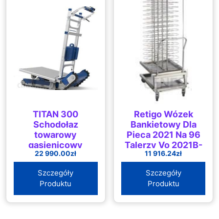
TITAN 300
Retigo Wózek
Schodołaz
Bankietowy Dla
towarowy
Pieca 2021 Na 96
gąsienicowy
Talerzy Vo 2021B-
22 990.00
zł
11 916.24
zł
(SCHTIT300)
96 Rmgastro
00010035
Szczegóły
Szczegóły
Produktu
Produktu