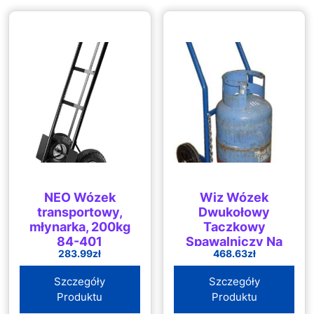
NEO Wózek
Wiz Wózek
transportowy,
Dwukołowy
młynarka, 200kg
Taczkowy
84-401
Spawalniczy Na
283.99
zł
468.63
zł
Butle Z Gazem
Szczegóły
Szczegóły
Produktu
Produktu