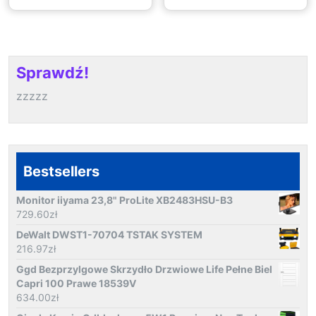
Sprawdź!
zzzzz
Bestsellers
Monitor iiyama 23,8" ProLite XB2483HSU-B3
729.60
zł
DeWalt DWST1-70704 TSTAK SYSTEM
216.97
zł
Ggd Bezprzylgowe Skrzydło Drzwiowe Life Pełne Biel
Capri 100 Prawe 18539V
634.00
zł