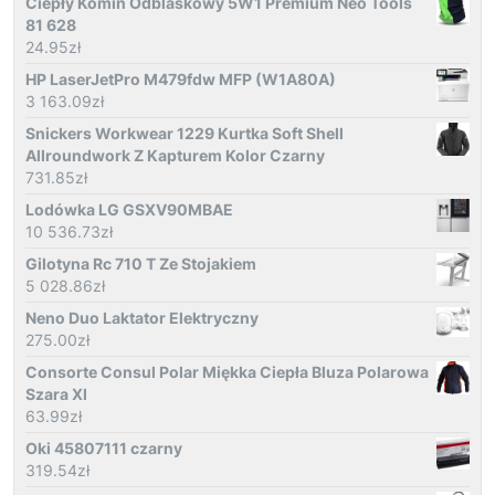
Ciepły Komin Odblaskowy 5W1 Premium Neo Tools
81 628
24.95
zł
HP LaserJetPro M479fdw MFP (W1A80A)
3 163.09
zł
Snickers Workwear 1229 Kurtka Soft Shell
Allroundwork Z Kapturem Kolor Czarny
731.85
zł
Lodówka LG GSXV90MBAE
10 536.73
zł
Gilotyna Rc 710 T Ze Stojakiem
5 028.86
zł
Neno Duo Laktator Elektryczny
275.00
zł
Consorte Consul Polar Miękka Ciepła Bluza Polarowa
Szara Xl
63.99
zł
Oki 45807111 czarny
319.54
zł