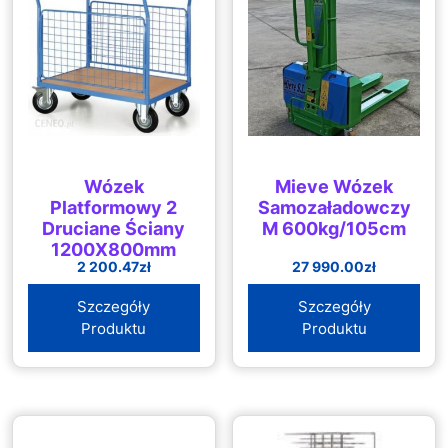
Wózek
Mieve Wózek
Platformowy 2
Samozaładowczy
Druciane Ściany
M 600kg/105cm
1200X800mm
2 200.47
zł
27 990.00
zł
Nośność 300 Kg
Szczegóły
Szczegóły
Produktu
Produktu