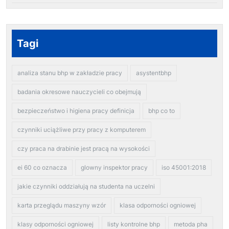
Tagi
analiza stanu bhp w zakładzie pracy
asystentbhp
badania okresowe nauczycieli co obejmują
bezpieczeństwo i higiena pracy definicja
bhp co to
czynniki uciążliwe przy pracy z komputerem
czy praca na drabinie jest pracą na wysokości
ei 60 co oznacza
glowny inspektor pracy
iso 45001:2018
jakie czynniki oddziałują na studenta na uczelni
karta przeglądu maszyny wzór
klasa odporności ogniowej
klasy odporności ogniowej
listy kontrolne bhp
metoda pha