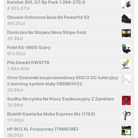
Karcher BVL 5/1 Bp Pack 1.394-270.0
4 955.67
zł
Obuwie Ochronne Base Be Powerful S3
491.05
zł
Doniczka Na Stojaku Neva Stripe Gold
39.90
zł
Fotel Kb-8905 Szary
913.00
zł
Piła Dewalt DWS778
2 884.80
zł
Orno Dzwonek bezprzewodowy DISCO DC bateryjny
z learning system biały ORDBKH122
39.66
zł
Szafka Skrzynka Na Klucz Ewakuacyjny Z Zamkiem
39.99
zł
Bialetti Kawiarka Moka Express 6tz (1163)
111.80
zł
HP 903 XL Purpurowy (T6M07AE)
39.00
zł