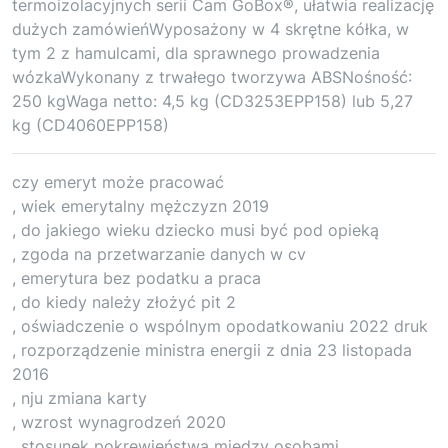
termoizolacyjnych serii Cam GoBox®, ułatwia realizację
dużych zamówieńWyposażony w 4 skrętne kółka, w
tym 2 z hamulcami, dla sprawnego prowadzenia
wózkaWykonany z trwałego tworzywa ABSNośność:
250 kgWaga netto: 4,5 kg (CD3253EPP158) lub 5,27
kg (CD4060EPP158)
czy emeryt może pracować
, wiek emerytalny mężczyzn 2019
, do jakiego wieku dziecko musi być pod opieką
, zgoda na przetwarzanie danych w cv
, emerytura bez podatku a praca
, do kiedy należy złożyć pit 2
, oświadczenie o wspólnym opodatkowaniu 2022 druk
, rozporządzenie ministra energii z dnia 23 listopada
2016
, nju zmiana karty
, wzrost wynagrodzeń 2020
, stosunek pokrewieństwa między osobami