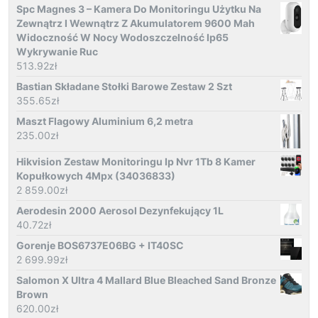
Spc Magnes 3 – Kamera Do Monitoringu Użytku Na
Zewnątrz I Wewnątrz Z Akumulatorem 9600 Mah
Widoczność W Nocy Wodoszczelność Ip65
Wykrywanie Ruc
513.92
zł
Bastian Składane Stołki Barowe Zestaw 2 Szt
355.65
zł
Maszt Flagowy Aluminium 6,2 metra
235.00
zł
Hikvision Zestaw Monitoringu Ip Nvr 1Tb 8 Kamer
Kopułkowych 4Mpx (34036833)
2 859.00
zł
Aerodesin 2000 Aerosol Dezynfekujący 1L
40.72
zł
Gorenje BOS6737E06BG + IT40SC
2 699.99
zł
Salomon X Ultra 4 Mallard Blue Bleached Sand Bronze
Brown
620.00
zł