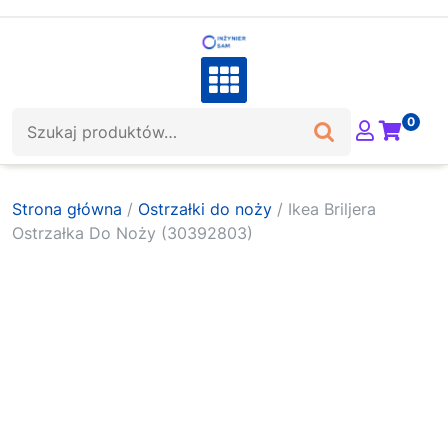
Skip
to
content
Szukaj:
0
Strona główna
/
Ostrzałki do noży
/ Ikea Briljera
Ostrzałka Do Noży (30392803)