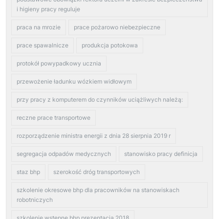
i higieny pracy reguluje
praca na mrozie
prace pożarowo niebezpieczne
prace spawalnicze
produkcja potokowa
protokół powypadkowy ucznia
przewożenie ładunku wózkiem widłowym
przy pracy z komputerem do czynników uciążliwych należą:
reczne prace transportowe
rozporządzenie ministra energii z dnia 28 sierpnia 2019 r
segregacja odpadów medycznych
stanowisko pracy definicja
staz bhp
szerokość dróg transportowych
szkolenie okresowe bhp dla pracowników na stanowiskach
robotniczych
szkolenie wstępne bhp prezentacja 2018