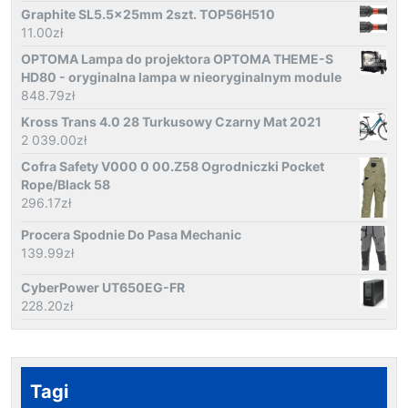
Graphite SL5.5x25mm 2szt. TOP56H510
11.00
zł
OPTOMA Lampa do projektora OPTOMA THEME-S
HD80 - oryginalna lampa w nieoryginalnym module
848.79
zł
Kross Trans 4.0 28 Turkusowy Czarny Mat 2021
2 039.00
zł
Cofra Safety V000 0 00.Z58 Ogrodniczki Pocket
Rope/Black 58
296.17
zł
Procera Spodnie Do Pasa Mechanic
139.99
zł
CyberPower UT650EG-FR
228.20
zł
Tagi