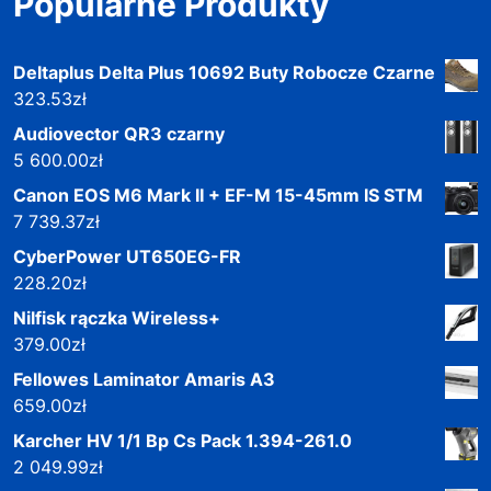
Popularne Produkty
Deltaplus Delta Plus 10692 Buty Robocze Czarne
323.53
zł
Audiovector QR3 czarny
5 600.00
zł
Canon EOS M6 Mark II + EF-M 15-45mm IS STM
7 739.37
zł
CyberPower UT650EG-FR
228.20
zł
Nilfisk rączka Wireless+
379.00
zł
Fellowes Laminator Amaris A3
659.00
zł
Karcher HV 1/1 Bp Cs Pack 1.394-261.0
2 049.99
zł