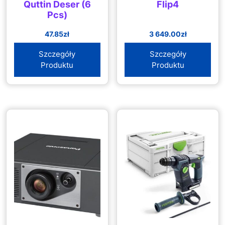
Quttin Deser (6
Flip4
Pcs)
47.85
zł
3 649.00
zł
Szczegóły
Szczegóły
Produktu
Produktu