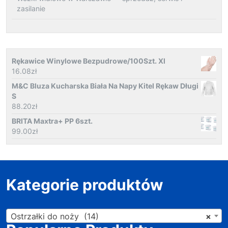
zasilanie
Rękawice Winylowe Bezpudrowe/100Szt. Xl
16.08
zł
M&C Bluza Kucharska Biała Na Napy Kitel Rękaw Długi
S
88.20
zł
BRITA Maxtra+ PP 6szt.
99.00
zł
Kategorie produktów
Ostrzałki do noży (14)
×