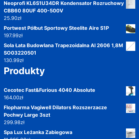
Neoprofi KL6S1U34DR Kondensator Rozruchowy
CBB60 80UF 400-500V
25.90
zł
Portwest Półbut Sportowy Steelite Aire S1P
197.99
zł
Sola Łata Budowlana Trapezoidalna Al 2606 1,8M
SO03220501
130.99
zł
Produkty
Cecotec Fast&Furious 4040 Absolute
164.00
zł
Flopharma Vagiwell Dilators Rozszerzacze
Pochwy Large 3szt
299.98
zł
Spa Lux Leżanka Zabiegowa