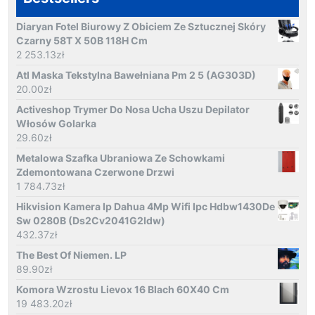
Diaryan Fotel Biurowy Z Obiciem Ze Sztucznej Skóry
Czarny 58T X 50B 118H Cm
2 253.13
zł
Atl Maska Tekstylna Bawełniana Pm 2 5 (AG303D)
20.00
zł
Activeshop Trymer Do Nosa Ucha Uszu Depilator
Włosów Golarka
29.60
zł
Metalowa Szafka Ubraniowa Ze Schowkami
Zdemontowana Czerwone Drzwi
1 784.73
zł
Hikvision Kamera Ip Dahua 4Mp Wifi Ipc Hdbw1430De
Sw 0280B (Ds2Cv2041G2Idw)
432.37
zł
The Best Of Niemen. LP
89.90
zł
Komora Wzrostu Lievox 16 Blach 60X40 Cm
19 483.20
zł