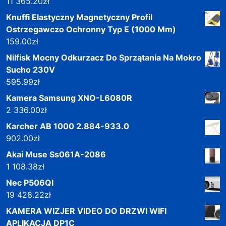
11 365.20
zł
Knuffi Elastyczny Magnetyczny Profil
Ostrzegawczo Ochronny Typ E (1000 Mm)
159.00
zł
Nilfisk Mocny Odkurzacz Do Sprzątania Na Mokro
Sucho 230V
595.99
zł
Kamera Samsung XNO-L6080R
2 336.00
zł
Karcher AB 1000 2.884-933.0
902.00
zł
Akai Muse Ss061A-2086
1 108.38
zł
Nec P506Ql
19 428.22
zł
KAMERA WIZJER VIDEO DO DRZWI WIFI
APLIKACJA DP1C