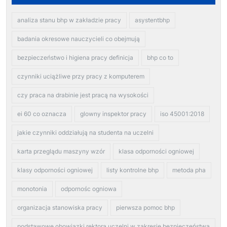
analiza stanu bhp w zakładzie pracy
asystentbhp
badania okresowe nauczycieli co obejmują
bezpieczeństwo i higiena pracy definicja
bhp co to
czynniki uciążliwe przy pracy z komputerem
czy praca na drabinie jest pracą na wysokości
ei 60 co oznacza
glowny inspektor pracy
iso 45001:2018
jakie czynniki oddziałują na studenta na uczelni
karta przeglądu maszyny wzór
klasa odporności ogniowej
klasy odporności ogniowej
listy kontrolne bhp
metoda pha
monotonia
odpornośc ogniowa
organizacja stanowiska pracy
pierwsza pomoc bhp
podstawowe obowiązki rektora uczelni w zakresie bezpieczeństwa