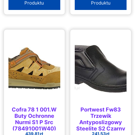
Produktu
Produktu
Cofra 78 1 001.W
Portwest Fw83
Buty Ochronne
Trzewik
Nurmi S1 P Src
Antyposlizgowy
(78491001W40)
Steelite S2 Czarny
439.81
zł
241.53
zł