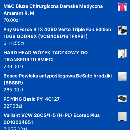
M&C Bluza Chirurgiczna Damska Medyczna
Amarant R. M
70.00
zł
Pny GeForce RTX 4080 Verto Triple Fan Edition
16GB GDDR6X (VCG408016TFXPB1)
6 111.55
zł
HARD HEAD WÓZEK TACZKOWY DO
TRANSPORTU ŚMIECI
239.00
zł
Besco Powłoka antypoślizgowa BeSafe brodziki
(BBSBR)
265.00
zł
PEIYING Basic PY-4C127
327.53
zł
Vaillant VCW 26CS/1-5 (H-PL) Ecotec Plus
0010024651
7 855.00
zł