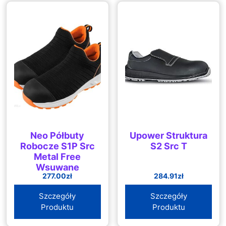
Neo Półbuty
Upower Struktura
Robocze S1P Src
S2 Src T
Metal Free
Wsuwane
277.00
zł
284.91
zł
Szczegóły
Szczegóły
Produktu
Produktu