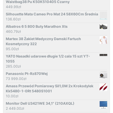
Waistbag38 Pu K50K510405 Czarny
449.99
zł
Silhouette Mata Cameo Pro Mat 24 58X60Cm Średnia
136.60
zł
Albatros 6 5 800 Buty Marathon Xts
460.79
zł
Martex 38 Żakiet Medyczny Damski Fartuch
Kosmetyczny 322
95.00
zł
YATO Nasadki udarowe długie 1/2 cala 15 szt YT-
1055
285.00
zł
Panasonic Pt-Rz870Wej
73 999.00
zł
Amass Przewód Pomiarowy Sil1,0M 2x Krokodylek
Kk5480-1-0Rt 5480S1001
10.00
zł
Monitor Dell U3421WE 34,1" (210AXQL)
2 449.00
zł