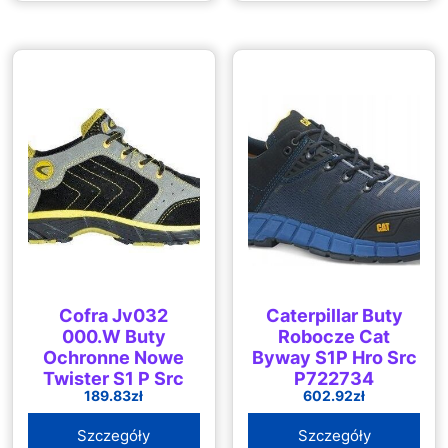
Cofra Jv032
Caterpillar Buty
000.W Buty
Robocze Cat
Ochronne Nowe
Byway S1P Hro Src
Twister S1 P Src
P722734
189.83
zł
602.92
zł
Szczegóły
Szczegóły