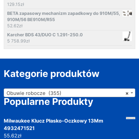
129.15
zł
BETA zapasowy mechanizm zapadkowy do 910M/55,
910M/56 BE910M/R55
52.62
zł
Karcher BDS 43/DUO C 1.291-250.0
5 758.99
zł
Kategorie produktów
Obuwie robocze (355)
×
Popularne Produkty
Milwaukee Klucz Płasko-Oczkowy 13Mm
4932471521
55.62
zł