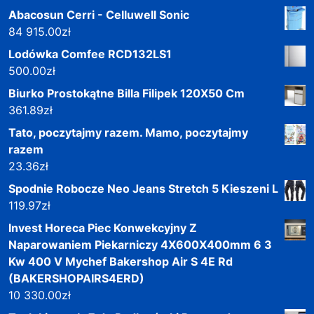
Abacosun Cerri - Celluwell Sonic
84 915.00
zł
Lodówka Comfee RCD132LS1
500.00
zł
Biurko Prostokątne Billa Filipek 120X50 Cm
361.89
zł
Tato, poczytajmy razem. Mamo, poczytajmy
razem
23.36
zł
Spodnie Robocze Neo Jeans Stretch 5 Kieszeni L
119.97
zł
Invest Horeca Piec Konwekcyjny Z
Naparowaniem Piekarniczy 4X600X400mm 6 3
Kw 400 V Mychef Bakershop Air S 4E Rd
(BAKERSHOPAIRS4ERD)
10 330.00
zł