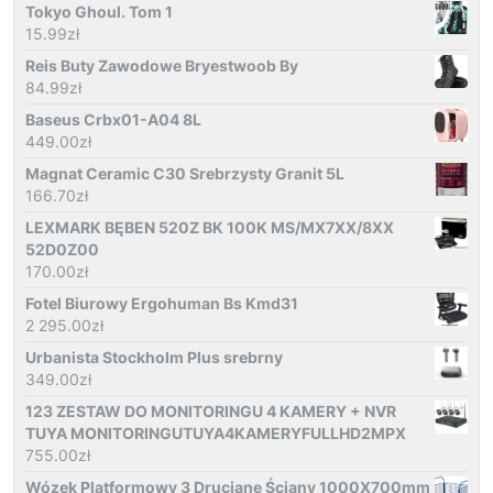
Tokyo Ghoul. Tom 1
15.99
zł
Reis Buty Zawodowe Bryestwoob By
84.99
zł
Baseus Crbx01-A04 8L
449.00
zł
Magnat Ceramic C30 Srebrzysty Granit 5L
166.70
zł
LEXMARK BĘBEN 520Z BK 100K MS/MX7XX/8XX
52D0Z00
170.00
zł
Fotel Biurowy Ergohuman Bs Kmd31
2 295.00
zł
Urbanista Stockholm Plus srebrny
349.00
zł
123 ZESTAW DO MONITORINGU 4 KAMERY + NVR
TUYA MONITORINGUTUYA4KAMERYFULLHD2MPX
755.00
zł
Wózek Platformowy 3 Druciane Ściany 1000X700mm