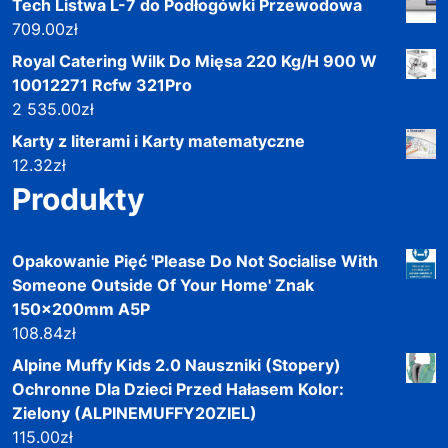
Tech Listwa L-7 do Podłogówki Przewodowa
709.00
zł
Royal Catering Wilk Do Mięsa 220 Kg/H 900 W
10012271 Rcfw 321Pro
2 535.00
zł
Karty z literami i Karty matematyczne
12.32
zł
Produkty
Opakowanie Pięć 'Please Do Not Socialise With
Someone Outside Of Your Home' Znak
150x200mm A5P
108.84
zł
Alpine Muffy Kids 2.0 Nauszniki (Stopery)
Ochronne Dla Dzieci Przed Hałasem Kolor:
Zielony (ALPINEMUFFY20ZIEL)
115.00
zł