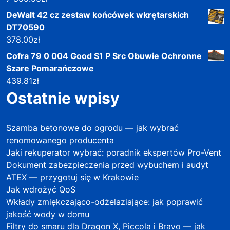
DeWalt 42 cz zestaw końcówek wkrętarskich
DT70590
378.00
zł
Cofra 79 0 004 Good S1 P Src Obuwie Ochronne
Szare Pomarańczowe
439.81
zł
Ostatnie wpisy
Szamba betonowe do ogrodu — jak wybrać
renomowanego producenta
Jaki rekuperator wybrać: poradnik ekspertów Pro-Vent
Dokument zabezpieczenia przed wybuchem i audyt
ATEX — przygotuj się w Krakowie
Jak wdrożyć QoS
Wkłady zmiękczająco-odżelaziające: jak poprawić
jakość wody w domu
Filtry do smaru dla Dragon X, Piccola i Bravo — jak