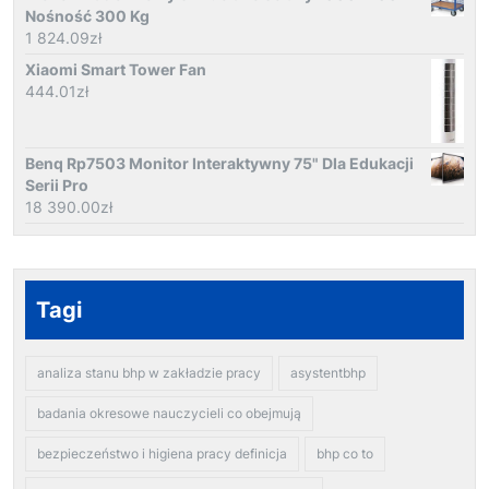
Nośność 300 Kg
1 824.09
zł
Xiaomi Smart Tower Fan
444.01
zł
Benq Rp7503 Monitor Interaktywny 75" Dla Edukacji
Serii Pro
18 390.00
zł
Tagi
analiza stanu bhp w zakładzie pracy
asystentbhp
badania okresowe nauczycieli co obejmują
bezpieczeństwo i higiena pracy definicja
bhp co to