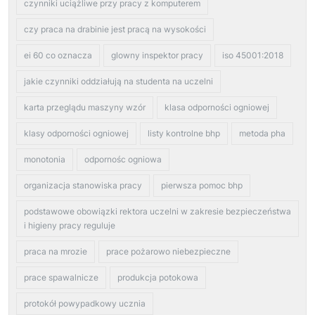
czynniki uciążliwe przy pracy z komputerem
czy praca na drabinie jest pracą na wysokości
ei 60 co oznacza
glowny inspektor pracy
iso 45001:2018
jakie czynniki oddziałują na studenta na uczelni
karta przeglądu maszyny wzór
klasa odporności ogniowej
klasy odporności ogniowej
listy kontrolne bhp
metoda pha
monotonia
odpornośc ogniowa
organizacja stanowiska pracy
pierwsza pomoc bhp
podstawowe obowiązki rektora uczelni w zakresie bezpieczeństwa
i higieny pracy reguluje
praca na mrozie
prace pożarowo niebezpieczne
prace spawalnicze
produkcja potokowa
protokół powypadkowy ucznia