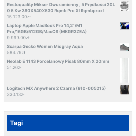
Restoquality Mikser Dwuramienny , 5 Prędkości 20L
0 5 Kw 380X540X530 Rqmb Pro Xl Rqmbproxl
15 123.00
zł
Laptop Apple MacBook Pro 14,2"/M1
Pro/16GB/512GB/MacOS (MKGR3ZEA)
9 999.00
zł
Scarpa Gecko Women Midgray Aqua
584.79
zł
Neolab E 1143 Porcelanowy Pisak 80mm X 20mm
51.26
zł
Logitech MX Anywhere 2 Czarna (910-005215)
330.13
zł
Tagi