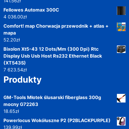
141.56
zł
Fellowes Automax 300C
4 036.00
zł
Comfort! map Chorwacja przewodnik + atlas +
mapa
52.20
zł
Bixolon Xt5-43 12 Dots/Mm (300 Dpi) Rtc
Display Usb Usb Host Rs232 Ethernet Black
(XT543S)
7 623.54
zł
Produkty
GM-Tools Młotek ślusarski fiberglass 300g
mocny G72263
18.65
zł
Powerlocus Wokółuszne P2 (P2BLACKPURPLE)
139.99
zł