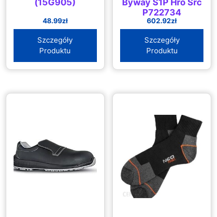
(15G905)
Byway S1P Hro Src
P722734
48.99
zł
602.92
zł
Szczegóły
Szczegóły
Produktu
Produktu