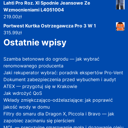
Lahti Pro Roz. Xl Spodnie Jeansowe Ze
Wzmocnieniami L4051004
219.00
zł
Portwest Kurtka Ostrzegawcza Pro 3 W 1
315.99
zł
Ostatnie wpisy
Szamba betonowe do ogrodu — jak wybrać
renomowanego producenta
Jaki rekuperator wybrać: poradnik ekspertów Pro-Vent
Dokument zabezpieczenia przed wybuchem i audyt
ATEX — przygotuj się w Krakowie
Jak wdrożyć QoS
Wkłady zmiękczająco-odżelaziające: jak poprawić
jakość wody w domu
Filtry do smaru dla Dragon X, Piccola i Bravo — jak
zapobiec zacinaniu się pierścieni
MQL — precyzyjne smarowanie mgłą i dozowanie oleju