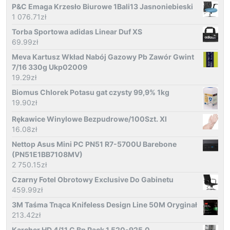
P&C Emaga Krzesło Biurowe 1Bali13 Jasnoniebieski
1 076.71
zł
Torba Sportowa adidas Linear Duf XS
69.99
zł
Meva Kartusz Wkład Nabój Gazowy Pb Zawór Gwint
7/16 330g Ukp02009
19.29
zł
Biomus Chlorek Potasu gat czysty 99,9% 1kg
19.90
zł
Rękawice Winylowe Bezpudrowe/100Szt. Xl
16.08
zł
Nettop Asus Mini PC PN51 R7-5700U Barebone
(PN51E1BB7108MV)
2 750.15
zł
Czarny Fotel Obrotowy Exclusive Do Gabinetu
459.99
zł
3M Taśma Tnąca Knifeless Design Line 50M Oryginał
213.42
zł
Karcher HD 4/11 C Bp Pack 1.520-925.0