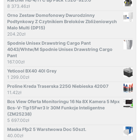
8 373.46
zł
Orno Zestaw Domofonowy Dwurodzinny
Podtynkowy Z Czytnikiem Breloków Zbliżeniowych
Malo Multi (DP15)
204.20
zł
Spodnie Unisex Drawstring Cargo Pant
4043/Whtw/M Spodnie Unisex Drawstring Cargo
Pant
167.00
zł
Yeticool BX40 40l Grey
1 299.00
zł
Proline Kreda Traserska 225G Niebieska 42007
11.42
zł
Bcs View Oferta Monitoringu 16 Na 8X Kamera 5 Mpx
Bcs-V-Tip15Fwr3 Ir 30M Funkcje Inteligentne
(ZM25238)
5 697.00
zł
Maska Ffp2 5 Warstwowa Doc 50szt.
40.00
zł