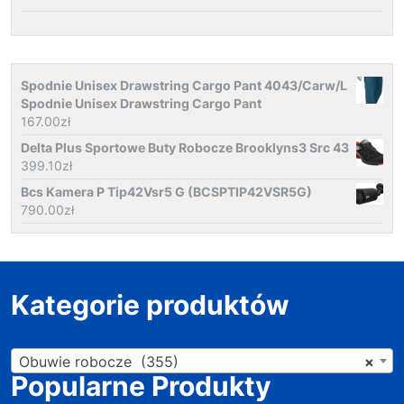
Spodnie Unisex Drawstring Cargo Pant 4043/Carw/L
Spodnie Unisex Drawstring Cargo Pant
167.00
zł
Delta Plus Sportowe Buty Robocze Brooklyns3 Src 43
399.10
zł
Bcs Kamera P Tip42Vsr5 G (BCSPTIP42VSR5G)
790.00
zł
Kategorie produktów
Obuwie robocze (355)
×
Popularne Produkty