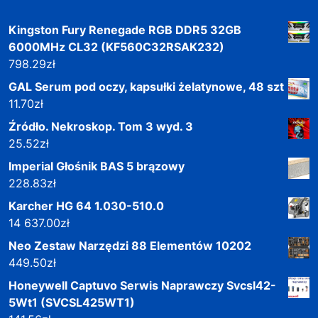
Kingston Fury Renegade RGB DDR5 32GB
6000MHz CL32 (KF560C32RSAK232)
798.29
zł
GAL Serum pod oczy, kapsułki żelatynowe, 48 szt
11.70
zł
Źródło. Nekroskop. Tom 3 wyd. 3
25.52
zł
Imperial Głośnik BAS 5 brązowy
228.83
zł
Karcher HG 64 1.030-510.0
14 637.00
zł
Neo Zestaw Narzędzi 88 Elementów 10202
449.50
zł
Honeywell Captuvo Serwis Naprawczy Svcsl42-
5Wt1 (SVCSL425WT1)