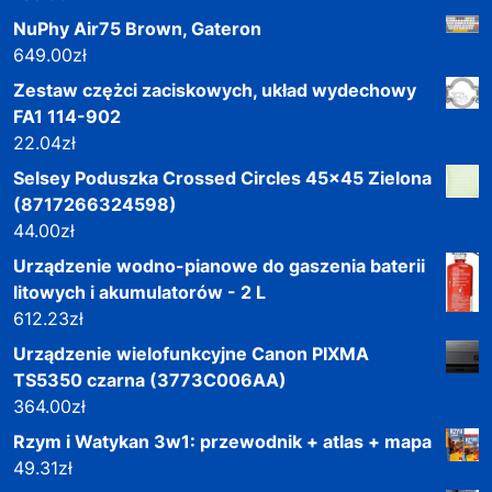
NuPhy Air75 Brown, Gateron
649.00
zł
Zestaw czężci zaciskowych, układ wydechowy
FA1 114-902
22.04
zł
Selsey Poduszka Crossed Circles 45x45 Zielona
(8717266324598)
44.00
zł
Urządzenie wodno-pianowe do gaszenia baterii
litowych i akumulatorów - 2 L
612.23
zł
Urządzenie wielofunkcyjne Canon PIXMA
TS5350 czarna (3773C006AA)
364.00
zł
Rzym i Watykan 3w1: przewodnik + atlas + mapa
49.31
zł