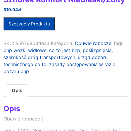
310.04
zł
Szczegóły Produktu
SKU:
e5676804dea3
Kategoria:
Obuwie robocze
Tagi:
bhp wózki widłowe
,
co to jest bhp
,
poślizgnięcia
,
szerokość dróg transportowych
,
urząd dozoru
technicznego co to
,
zasady postępowania w razie
pożaru bhp
Opis
Opis
Obuwie robocze |
Isous 20345 Nowoczesne wzornictwo. Niebieski but