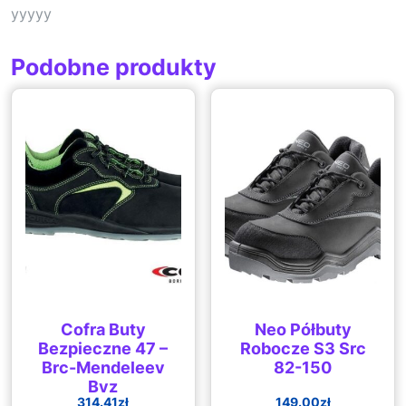
yyyyy
Podobne produkty
Cofra Buty
Neo Półbuty
Bezpieczne 47 –
Robocze S3 Src
Brc-Mendeleev
82-150
Byz
314.41
zł
149.00
zł