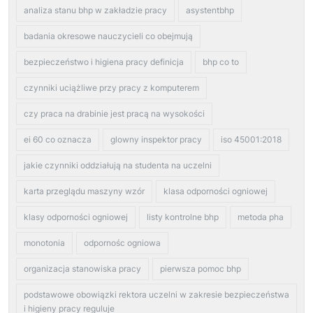
analiza stanu bhp w zakładzie pracy
asystentbhp
badania okresowe nauczycieli co obejmują
bezpieczeństwo i higiena pracy definicja
bhp co to
czynniki uciążliwe przy pracy z komputerem
czy praca na drabinie jest pracą na wysokości
ei 60 co oznacza
glowny inspektor pracy
iso 45001:2018
jakie czynniki oddziałują na studenta na uczelni
karta przeglądu maszyny wzór
klasa odporności ogniowej
klasy odporności ogniowej
listy kontrolne bhp
metoda pha
monotonia
odpornośc ogniowa
organizacja stanowiska pracy
pierwsza pomoc bhp
podstawowe obowiązki rektora uczelni w zakresie bezpieczeństwa
i higieny pracy reguluje