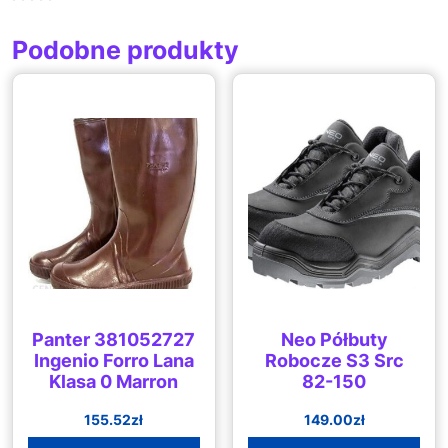
Podobne produkty
Panter 381052727
Neo Półbuty
Ingenio Forro Lana
Robocze S3 Src
Klasa 0 Marron
82-150
155.52
zł
149.00
zł