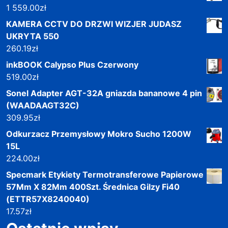
1 559.00
zł
KAMERA CCTV DO DRZWI WIZJER JUDASZ
UKRYTA 550
260.19
zł
inkBOOK Calypso Plus Czerwony
519.00
zł
Sonel Adapter AGT-32A gniazda bananowe 4 pin
(WAADAAGT32C)
309.95
zł
Odkurzacz Przemysłowy Mokro Sucho 1200W
15L
224.00
zł
Specmark Etykiety Termotransferowe Papierowe
57Mm X 82Mm 400Szt. Średnica Gilzy Fi40
(ETTR57X8240040)
17.57
zł