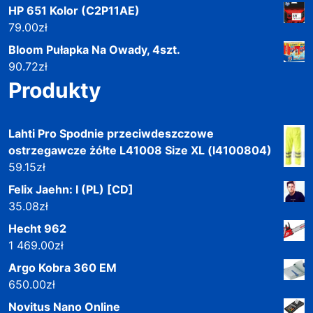
HP 651 Kolor (C2P11AE)
79.00
zł
Bloom Pułapka Na Owady, 4szt.
90.72
zł
Produkty
Lahti Pro Spodnie przeciwdeszczowe
ostrzegawcze żółte L41008 Size XL (l4100804)
59.15
zł
Felix Jaehn: I (PL) [CD]
35.08
zł
Hecht 962
1 469.00
zł
Argo Kobra 360 EM
650.00
zł
Novitus Nano Online