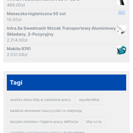
469.00
zł
Maseczka higieniczna 50 szt
10.50
zł
Intra.Se Swedmach Wózek Transportowy Aluminiowy
Składany, 3-Pozycyjny
2 214.00
zł
Makita 9741
2 031.09
zł
Tagi
analiza stanu bhp w zakładzie pracy
asystentbhp
badania okresowe nauczycieli co obejmują
bezpieczeństwo i higiena pracy definicja
bhp co to
czynniki uciążliwe przy pracy z komputerem