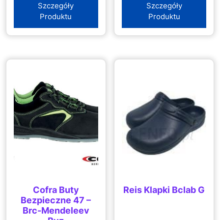
Szczegóły
Szczegóły
Produktu
Produktu
Cofra Buty
Reis Klapki Bclab G
Bezpieczne 47 –
Brc-Mendeleev