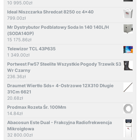
10 995.00
zł
Ideal Niszczarka Shredcat 8250 cc 4x40
799.00
zł
Mr Dystrybutor Podblatowy Soda In 140 140L/H
(SODA140P)
15 175.86
zł
Telewizor TCL 43P635
1 349.00
zł
Portwest Fw57 Steelite Wszystkie Pogody Trzewik S3
Wr Czarny
236.36
zł
Draumet Wiertło Sds+ 4-Ostrzowe 12X310 Długie
31Cm 6621
20.68
zł
Prodmax Rozeta Śr. 100Mm
14.84
zł
Abacosun Este Dual - Frakcyjna Radiofrekwencja
Mikroigłowa
32 800.00
zł