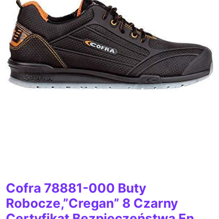
Cofra 78881-000 Buty
Robocze,”Cregan” 8 Czarny
Certyfikat Bezpieczeństwa En