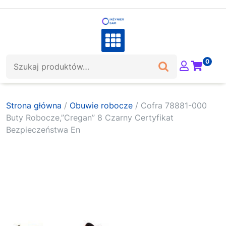
Skip
to
content
Szukaj:
0
Strona główna
/
Obuwie robocze
/ Cofra 78881-000
Buty Robocze,”Cregan” 8 Czarny Certyfikat
Bezpieczeństwa En