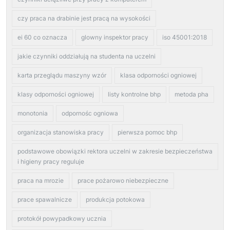
czy praca na drabinie jest pracą na wysokości
ei 60 co oznacza
glowny inspektor pracy
iso 45001:2018
jakie czynniki oddziałują na studenta na uczelni
karta przeglądu maszyny wzór
klasa odporności ogniowej
klasy odporności ogniowej
listy kontrolne bhp
metoda pha
monotonia
odpornośc ogniowa
organizacja stanowiska pracy
pierwsza pomoc bhp
podstawowe obowiązki rektora uczelni w zakresie bezpieczeństwa
i higieny pracy reguluje
praca na mrozie
prace pożarowo niebezpieczne
prace spawalnicze
produkcja potokowa
protokół powypadkowy ucznia