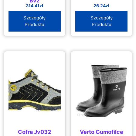
Byz
314.41
zł
26.24
zł
Szczegóły
Szczegóły
Produktu
Produktu
Cofra Jv032
Verto Gumofilce