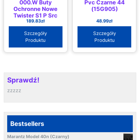
000.W Buty
Pvc Czarne 44
Ochronne Nowe
(15G905)
Twister S1 P Src
189.83
zł
48.99
zł
Szczegóły
Szczegóły
Produktu
Produktu
Sprawdź!
zzzzz
Bestsellers
Marantz Model 40n (Czarny)