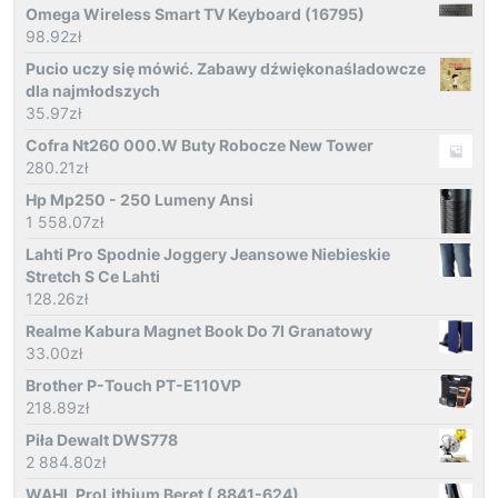
Omega Wireless Smart TV Keyboard (16795)
98.92
zł
Pucio uczy się mówić. Zabawy dźwiękonaśladowcze
dla najmłodszych
35.97
zł
Cofra Nt260 000.W Buty Robocze New Tower
280.21
zł
Hp Mp250 - 250 Lumeny Ansi
1 558.07
zł
Lahti Pro Spodnie Joggery Jeansowe Niebieskie
Stretch S Ce Lahti
128.26
zł
Realme Kabura Magnet Book Do 7I Granatowy
33.00
zł
Brother P-Touch PT-E110VP
218.89
zł
Piła Dewalt DWS778
2 884.80
zł
WAHL ProLithium Beret ( 8841-624)