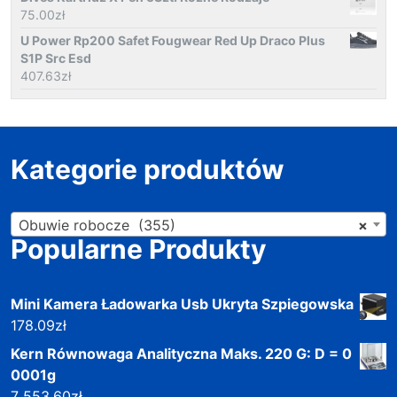
75.00
zł
U Power Rp200 Safet Fougwear Red Up Draco Plus
S1P Src Esd
407.63
zł
Kategorie produktów
Obuwie robocze (355)
×
Popularne Produkty
Mini Kamera Ładowarka Usb Ukryta Szpiegowska
178.09
zł
Kern Równowaga Analityczna Maks. 220 G: D = 0
0001g
7 553.60
zł