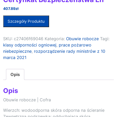
407.89
zł
Szczegóły Produktu
SKU:
c27406f69046
Kategoria:
Obuwie robocze
Tagi:
klasy odporności ogniowej
,
prace pożarowo
niebezpieczne
,
rozporządzenie rady ministrów z 10
marca 2021
Opis
Opis
Obuwie robocze | Cofra
Wierzch: wodoodporna skóra odporna na ścieranie
Zewnętrzna podszewka: oddychająca skóra