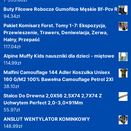
Buty Filcowe Robocze Gumofilce Męskie Bf-Pcv R
94.34
zł
Pakiet Komisarz Forst. Tomy 1-7: Ekspozycja,
Przewieszenie, Trawers, Deniwelacja, Zerwa,
Halny, Przepaść
117.04
zł
Alpine Muffy Kids nauszniki dla dzieci - miętowe
114.99
zł
Malfini Camouflage 144 Adler Koszulka Unisex
160 G/M2 100% Bawełna Camouflage Petrol 2Xl
38.10
zł
Stalco Do Drewna 2,0X56 2,5X74 2,7X74 Z
Uchwytem Perfect 2,0-3,0x91Mm
55.97
zł
ANSLUT WENTYLATOR KOMINKOWY
148.99
zł