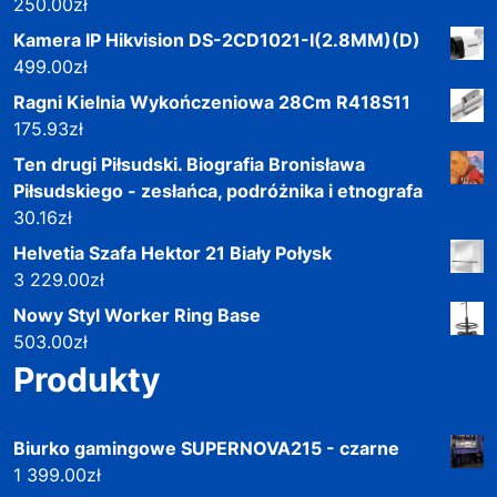
250.00
zł
Kamera IP Hikvision DS-2CD1021-I(2.8MM)(D)
499.00
zł
Ragni Kielnia Wykończeniowa 28Cm R418S11
175.93
zł
Ten drugi Piłsudski. Biografia Bronisława
Piłsudskiego - zesłańca, podróżnika i etnografa
30.16
zł
Helvetia Szafa Hektor 21 Biały Połysk
3 229.00
zł
Nowy Styl Worker Ring Base
503.00
zł
Produkty
Biurko gamingowe SUPERNOVA215 - czarne
1 399.00
zł