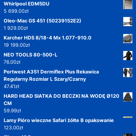
Whirlpool EDM5DU
5 699.00
zł
Oleo-Mac GS 451 (50239152E2)
1 929.00
zł
Karcher HDS 8/18-4 Mx 1.077-910.0
19 199.00
zł
NEO TOOLS 80-500-L
76.00
zł
Portwest A351 Dermiflex Plus Rekawica
Regularny Rozmiar L Szary/Czarny
47.41
zł
HARD HEAD SIATKA DO BECZKI NA WODĘ Ø120
CM
59.99
zł
Lamy Pióro wieczne Safari żółte B opakowanie
123.00
zł