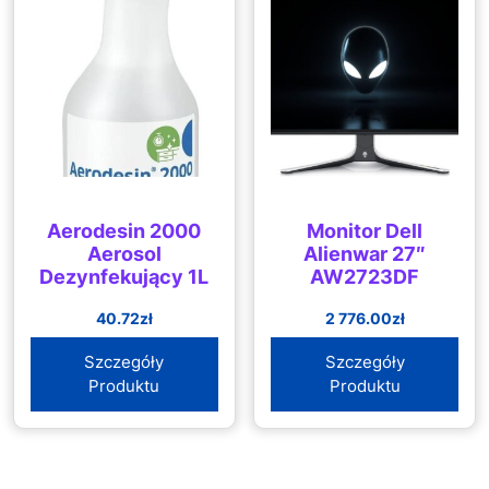
Aerodesin 2000
Monitor Dell
Aerosol
Alienwar 27″
Dezynfekujący 1L
AW2723DF
40.72
zł
2 776.00
zł
Szczegóły
Szczegóły
Produktu
Produktu