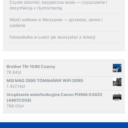
Czyste zbiorniki, bezpieczna woda — czyszczenie i
dezynfekcja z Hydrochemią
Wózki widłowe w Warszawie — sprzedaż, serwis i
zasilanie
Fotowoltaika w Łodzi: jak skorzystać z dotacji
Brother TN-1090 Czarny
76.94
zł
MSI MAG Z690 TOMAHAWK WiFi DDR5
1 427.14
zł
Urządzenie wielofunkcyjne Canon PIXMA G3420
(4467C009)
798.00
zł