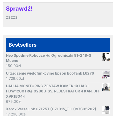
Sprawdź!
zzzzz
Bestsellers
Neo Spodnie Robocze Hd Ogrodniczki 81-248-S
Mocne
159.00
zł
Urządzenie wielofunkcyjne Epson EcoTank L6276
1 729.00
zł
DAHUA MONITORING ZESTAW KAMER 1X HAC-
HDW1200TRQ-0280B-S5, REJESTRATOR 4 KAN. DH-
XVR1B04-I
679.00
zł
Xerox VersaLink C7125T (C7101V_T + 097S05202)
17 290.00
zł