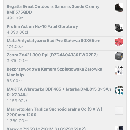
Regatta Great Outdoors Samaris Suede Czarny
RMF575QDD
499.99
zł
Profim Action Nx-16 Fotel Obrotowy
4 099.00
zł
Mata Antystatyczna Esd Pvc Stołowa 60X65cm
124.00
zł
Zebra Zd421 300 Dpi (DZD4A04330EW02EZ)
3 610.00
zł
Bezprzewodowa Kamera Szpiegowska Żarówka
Niania Ip
95.00
zł
MAKITA Wkrętarka DDF485 + latarka DML815 3x3Ah
DLX2349J
1 163.00
zł
Magnetoplan Tablica Suchościeralna Cc (S X W)
2200mm 1200
1 369.00
zł
Xerox C7125S (C7101V_S+097S05202)