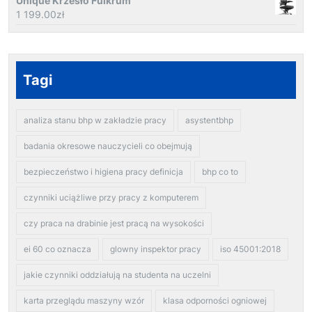
Unique Krzesło Fulkrum
1 199.00
zł
Tagi
analiza stanu bhp w zakładzie pracy
asystentbhp
badania okresowe nauczycieli co obejmują
bezpieczeństwo i higiena pracy definicja
bhp co to
czynniki uciążliwe przy pracy z komputerem
czy praca na drabinie jest pracą na wysokości
ei 60 co oznacza
glowny inspektor pracy
iso 45001:2018
jakie czynniki oddziałują na studenta na uczelni
karta przeglądu maszyny wzór
klasa odporności ogniowej