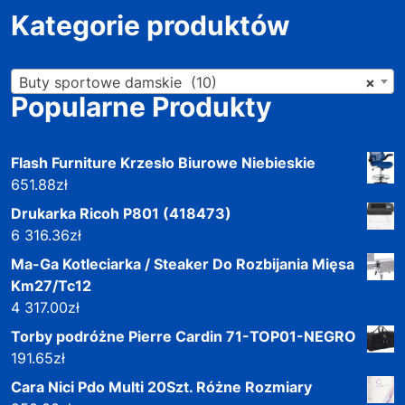
Kategorie produktów
Buty sportowe damskie (10)
×
Popularne Produkty
Flash Furniture Krzesło Biurowe Niebieskie
651.88
zł
Drukarka Ricoh P801 (418473)
6 316.36
zł
Ma-Ga Kotleciarka / Steaker Do Rozbijania Mięsa
Km27/Tc12
4 317.00
zł
Torby podróżne Pierre Cardin 71-TOP01-NEGRO
191.65
zł
Cara Nici Pdo Multi 20Szt. Różne Rozmiary