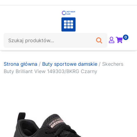
Skip
to
content
Szukaj:
0
Strona główna
/
Buty sportowe damskie
/ Skechers
Buty Brilliant View 149303/BKRG Czarny