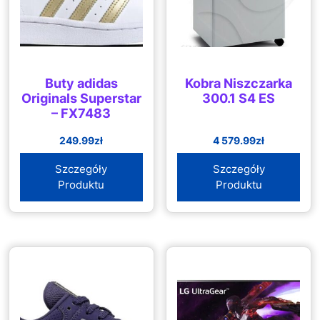
Buty adidas
Kobra Niszczarka
Originals Superstar
300.1 S4 ES
– FX7483
249.99
zł
4 579.99
zł
Szczegóły
Szczegóły
Produktu
Produktu