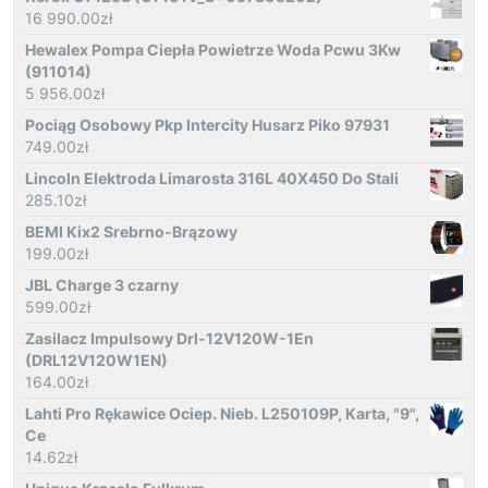
16 990.00
zł
Hewalex Pompa Ciepła Powietrze Woda Pcwu 3Kw
(911014)
5 956.00
zł
Pociąg Osobowy Pkp Intercity Husarz Piko 97931
749.00
zł
Lincoln Elektroda Limarosta 316L 40X450 Do Stali
285.10
zł
BEMI Kix2 Srebrno-Brązowy
199.00
zł
JBL Charge 3 czarny
599.00
zł
Zasilacz Impulsowy Drl-12V120W-1En
(DRL12V120W1EN)
164.00
zł
Lahti Pro Rękawice Ociep. Nieb. L250109P, Karta, "9",
Ce
14.62
zł