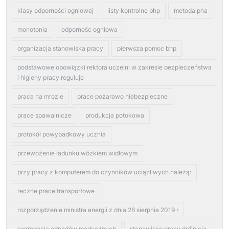
klasy odporności ogniowej
listy kontrolne bhp
metoda pha
monotonia
odpornośc ogniowa
organizacja stanowiska pracy
pierwsza pomoc bhp
podstawowe obowiązki rektora uczelni w zakresie bezpieczeństwa
i higieny pracy reguluje
praca na mrozie
prace pożarowo niebezpieczne
prace spawalnicze
produkcja potokowa
protokół powypadkowy ucznia
przewożenie ładunku wózkiem widłowym
przy pracy z komputerem do czynników uciążliwych należą:
reczne prace transportowe
rozporządzenie ministra energii z dnia 28 sierpnia 2019 r
segregacja odpadów medycznych
stanowisko pracy definicja