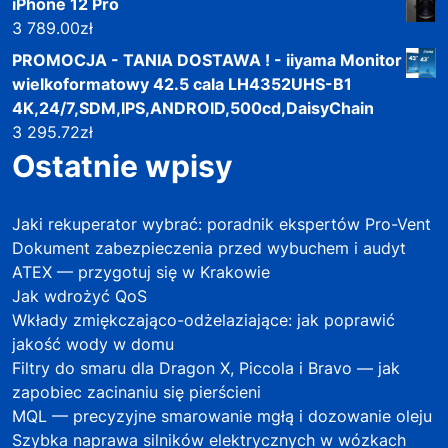
iPhone 12 Pro
3 789.00
zł
PROMOCJA - TANIA DOSTAWA ! - iiyama Monitor
wielkoformatowy 42.5 cala LH4352UHS-B1
4K,24/7,SDM,IPS,ANDROID,500cd,DaisyChain
3 295.72
zł
Ostatnie wpisy
Jaki rekuperator wybrać: poradnik ekspertów Pro-Vent
Dokument zabezpieczenia przed wybuchem i audyt
ATEX — przygotuj się w Krakowie
Jak wdrożyć QoS
Wkłady zmiękczająco-odżelaziające: jak poprawić
jakość wody w domu
Filtry do smaru dla Dragon X, Piccola i Bravo — jak
zapobiec zacinaniu się pierścieni
MQL — precyzyjne smarowanie mgłą i dozowanie oleju
Szybka naprawa silników elektrycznych w wózkach