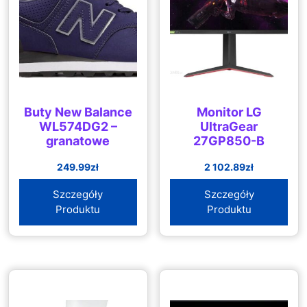
Buty New Balance
Monitor LG
WL574DG2 –
UltraGear
granatowe
27GP850-B
249.99
zł
2 102.89
zł
Szczegóły
Szczegóły
Produktu
Produktu