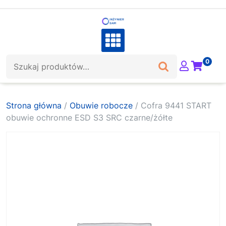
Skip
to
content
Szukaj:
0
Strona główna
/
Obuwie robocze
/ Cofra 9441 START
obuwie ochronne ESD S3 SRC czarne/żółte