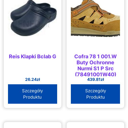
Reis Klapki Bclab G
Cofra 78 1 001.W
Buty Ochronne
Nurmi S1 P Src
(78491001W40)
26.24
zł
439.81
zł
Szczegóły
Szczegóły
Produktu
Produktu