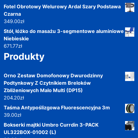
Fotel Obrotowy Welurowy Ardal Szary Podstawa
Czarna
349.00
zł
Stół, łóżko do masażu 3-segmentowe aluminiowe
Niebieskie
671.77
zł
Produkty
Orno Zestaw Domofonowy Dwurodzinny
Podtynkowy Z Czytnikiem Breloków
Zbliżeniowych Malo Multi (DP15)
204.20
zł
Taśma Antypoślizgowa Fluorescencyjna 3m
39.00
zł
Bokserki majtki Umbro Currdin 3-PACK
UL322BOX-01002 (L)