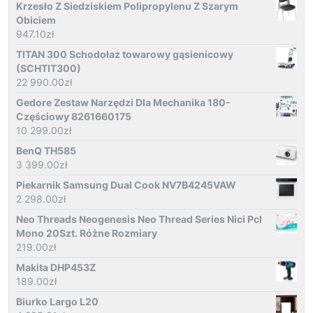
Krzesło Z Siedziskiem Polipropylenu Z Szarym
Obiciem
947.10
zł
TITAN 300 Schodołaz towarowy gąsienicowy
(SCHTIT300)
22 990.00
zł
Gedore Zestaw Narzędzi Dla Mechanika 180-
Częściowy 8261660175
10 299.00
zł
BenQ TH585
3 399.00
zł
Piekarnik Samsung Dual Cook NV7B4245VAW
2 298.00
zł
Neo Threads Neogenesis Neo Thread Series Nici Pcl
Mono 20Szt. Różne Rozmiary
219.00
zł
Makita DHP453Z
189.00
zł
Biurko Largo L20