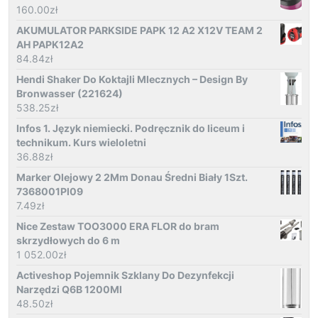
160.00
zł
AKUMULATOR PARKSIDE PAPK 12 A2 X12V TEAM 2
AH PAPK12A2
84.84
zł
Hendi Shaker Do Koktajli Mlecznych – Design By
Bronwasser (221624)
538.25
zł
Infos 1. Język niemiecki. Podręcznik do liceum i
technikum. Kurs wieloletni
36.88
zł
Marker Olejowy 2 2Mm Donau Średni Biały 1Szt.
7368001Pl09
7.49
zł
Nice Zestaw TOO3000 ERA FLOR do bram
skrzydłowych do 6 m
1 052.00
zł
Activeshop Pojemnik Szklany Do Dezynfekcji
Narzędzi Q6B 1200Ml
48.50
zł