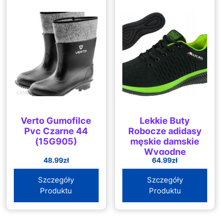
Verto Gumofilce
Lekkie Buty
Pvc Czarne 44
Robocze adidasy
(15G905)
męskie damskie
Wygodne
48.99
zł
64.99
zł
Szczegóły
Szczegóły
Produktu
Produktu