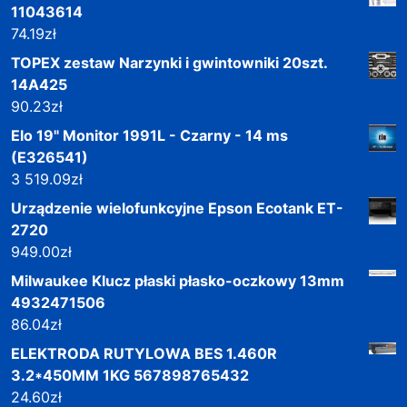
11043614
74.19
zł
TOPEX zestaw Narzynki i gwintowniki 20szt.
14A425
90.23
zł
Elo 19" Monitor 1991L - Czarny - 14 ms
(E326541)
3 519.09
zł
Urządzenie wielofunkcyjne Epson Ecotank ET-
2720
949.00
zł
Milwaukee Klucz płaski płasko-oczkowy 13mm
4932471506
86.04
zł
ELEKTRODA RUTYLOWA BES 1.460R
3.2*450MM 1KG 567898765432
24.60
zł