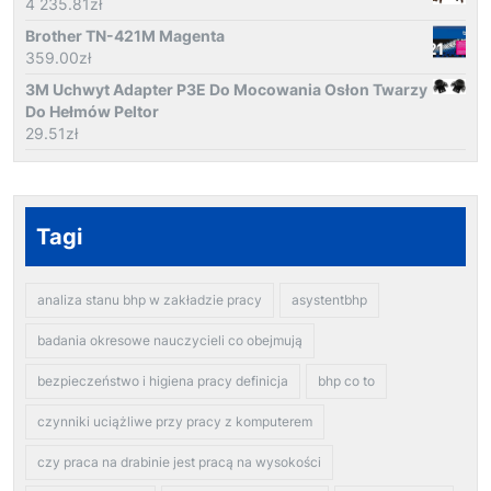
4 235.81
zł
Brother TN-421M Magenta
359.00
zł
3M Uchwyt Adapter P3E Do Mocowania Osłon Twarzy
Do Hełmów Peltor
29.51
zł
Tagi
analiza stanu bhp w zakładzie pracy
asystentbhp
badania okresowe nauczycieli co obejmują
bezpieczeństwo i higiena pracy definicja
bhp co to
czynniki uciążliwe przy pracy z komputerem
czy praca na drabinie jest pracą na wysokości