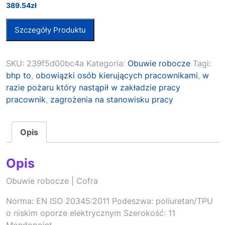
389.54
zł
Szczegóły Produktu
SKU:
239f5d00bc4a
Kategoria:
Obuwie robocze
Tagi:
bhp to
,
obowiązki osób kierujących pracownikami
,
w
razie pożaru który nastąpił w zakładzie pracy
pracownik
,
zagrożenia na stanowisku pracy
Opis
Opis
Obuwie robocze | Cofra
Norma: EN ISO 20345:2011 Podeszwa: poliuretan/TPU
o niskim oporze elektrycznym Szerokość: 11
Mondopoint