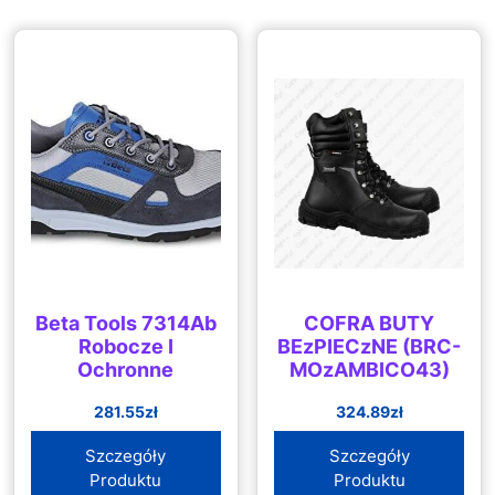
Beta Tools 7314Ab
COFRA BUTY
Robocze I
BEzPIECzNE (BRC-
Ochronne
MOzAMBICO43)
281.55
zł
324.89
zł
Szczegóły
Szczegóły
Produktu
Produktu