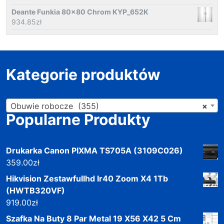
Deante Funkia 80x80 Chrom KYP_652K
934.85
zł
Kategorie produktów
Obuwie robocze (355)
×
Popularne Produkty
Drukarka Canon PIXMA TS705A (3109C026)
359.00
zł
Hikvision Zestawfullhd Ir40 Zoom X4 1Tb
(HWTB320VF)
919.00
zł
Szafka Na Buty 8 Par Metal 19 X56 X42 5 Cm