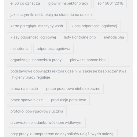
ei 60 co oznacza
glowny inspektor pracy
iso 45001:2018
jakie czynniki oddziałują na studenta na uczelni
karta przeglądu maszyny wzór
klasa odporności ogniowej
klasy odporności ogniowej
listy kontrolne bhp
metoda pha
monotonia
odpornośc ogniowa
organizacja stanowiska pracy
pierwsza pomoc bhp
podstawowe obowiązki rektora uczelni w zakresie bezpieczeństwa
i higieny pracy reguluje
praca na mrozie
prace pożarowo niebezpieczne
prace spawalnicze
produkcja potokowa
protokół powypadkowy ucznia
przewożenie ładunku wózkiem widłowym
przy pracy z komputerem do czynników uciążliwych należą: