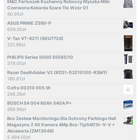
M&C Fartuszek Kuchenny Roboczy Myszka Miki
Czerwona Kokarda Szare Tło Wzór 01
40.95
zł
ASUS PRIME Z590-P
659.00
zł
V-Tac VT-6211 (SKU7724)
222.99
zł
PHILIPS Series 5000 S5585/10
379.00
zł
Razer DeathAdder V2 (RZ01-03210100-R3M1)
180.81
zł
Cofra 00310 005.W
248.29
zł
BOSCH S4 004 60Ah 540A P+
299.99
zł
Bcs Zestaw Monitoringu Dla Ochrony Parkingu Hali
Magazynu Z 4X Kamera 4Mp Bcs-Tip5401Ir-V-V +
Akcesoria (ZM13048)
5 494.00
zł