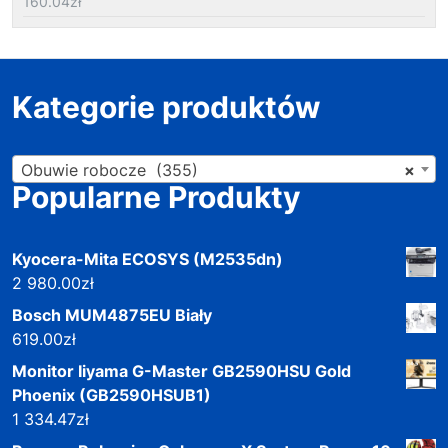
160.04
zł
Kategorie produktów
Obuwie robocze (355)
×
Popularne Produkty
Kyocera-Mita ECOSYS (M2535dn)
2 980.00
zł
Bosch MUM4875EU Biały
619.00
zł
Monitor Iiyama G-Master GB2590HSU Gold
Phoenix (GB2590HSUB1)
1 334.47
zł