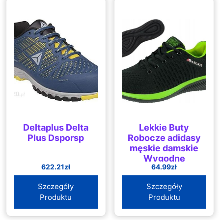
Deltaplus Delta
Lekkie Buty
Plus Dsporsp
Robocze adidasy
męskie damskie
Wygodne
622.21
zł
64.99
zł
Szczegóły
Szczegóły
Produktu
Produktu