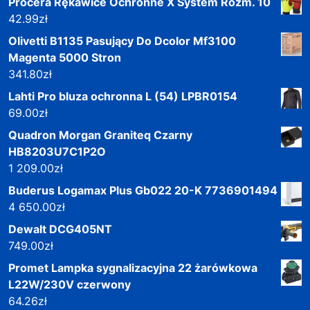
Procera Rękawice Ochronne X System Rozm. 10
42.99
zł
Olivetti B1135 Pasujący Do Dcolor Mf3100
Magenta 5000 Stron
341.80
zł
Lahti Pro bluza ochronna L (54) LPBR0154
69.00
zł
Quadron Morgan Graniteq Czarny
HB8203U7C1P2O
1 209.00
zł
Buderus Logamax Plus Gb022 20-K 7736901494
4 650.00
zł
Dewalt DCG405NT
749.00
zł
Promet Lampka sygnalizacyjna 22 żarówkowa
L22W/230V czerwony
64.26
zł