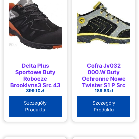
Delta Plus
Cofra Jv032
Sportowe Buty
000.W Buty
Robocze
Ochronne Nowe
Brooklyns3 Src 43
Twister S1 P Src
399.10
zł
189.83
zł
Szczegóły
Szczegóły
Produktu
Produktu