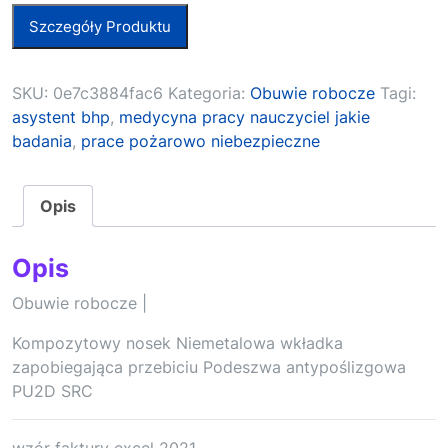
Szczegóły Produktu
SKU:
0e7c3884fac6
Kategoria:
Obuwie robocze
Tagi:
asystent bhp
,
medycyna pracy nauczyciel jakie
badania
,
prace pożarowo niebezpieczne
Opis
Opis
Obuwie robocze |
Kompozytowy nosek Niemetalowa wkładka
zapobiegająca przebiciu Podeszwa antypoślizgowa
PU2D SRC
wzór faktury excel 2021