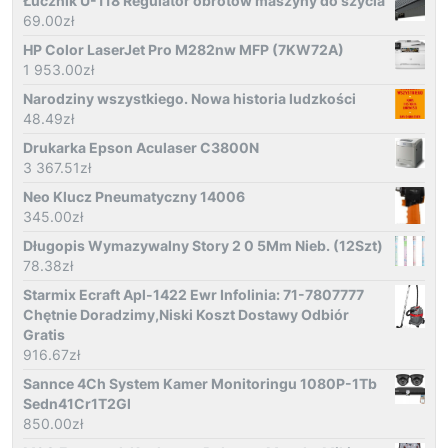
Łucznik U-118 Regulator obrotów maszyny do szycia
69.00
zł
HP Color LaserJet Pro M282nw MFP (7KW72A)
1 953.00
zł
Narodziny wszystkiego. Nowa historia ludzkości
48.49
zł
Drukarka Epson Aculaser C3800N
3 367.51
zł
Neo Klucz Pneumatyczny 14006
345.00
zł
Długopis Wymazywalny Story 2 0 5Mm Nieb. (12Szt)
78.38
zł
Starmix Ecraft Apl-1422 Ewr Infolinia: 71-7807777
Chętnie Doradzimy,Niski Koszt Dostawy Odbiór
Gratis
916.67
zł
Sannce 4Ch System Kamer Monitoringu 1080P-1Tb
Sedn41Cr1T2Gl
850.00
zł