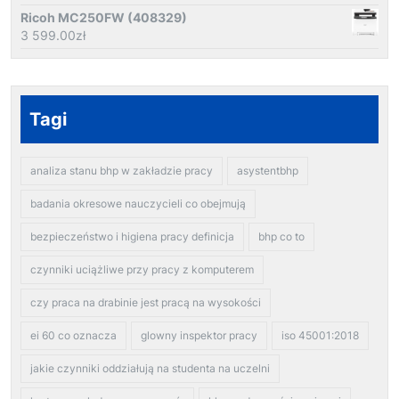
Ricoh MC250FW (408329)
3 599.00
zł
Tagi
analiza stanu bhp w zakładzie pracy
asystentbhp
badania okresowe nauczycieli co obejmują
bezpieczeństwo i higiena pracy definicja
bhp co to
czynniki uciążliwe przy pracy z komputerem
czy praca na drabinie jest pracą na wysokości
ei 60 co oznacza
glowny inspektor pracy
iso 45001:2018
jakie czynniki oddziałują na studenta na uczelni