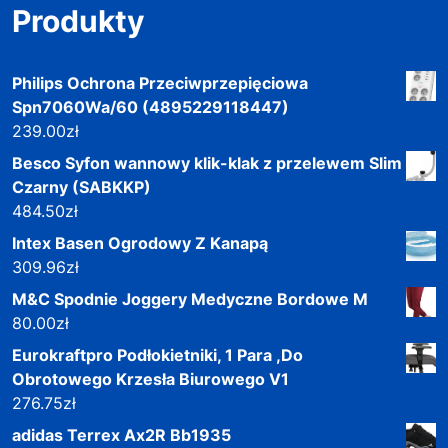
Produkty
Philips Ochrona Przeciwprzepięciowa
Spn7060Wa/60 (4895229118447)
239.00
zł
Besco Syfon wannowy klik-klak z przelewem Slim
Czarny (SABKKP)
484.50
zł
Intex Basen Ogrodowy Z Kanapą
309.96
zł
M&C Spodnie Joggery Medyczne Bordowe M
80.00
zł
Eurokraftpro Podłokietniki, 1 Para ,Do
Obrotowego Krzesła Biurowego V1
276.75
zł
adidas Terrex Ax2R Bb1935