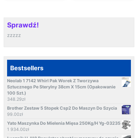
Sprawdź!
zzzzz
Bestsellers
Neolab 1 7142 Whirl Pak Worek Z Tworzywa
Sztucznego Pe Sterylny 38cm X 15cm (Opakowanie
100 Szt.)
348.29
zł
Brother Zestaw 5 Stopek Csp2 Do Maszyn Do Szycia
99.00
zł
Yato Maszynka Do Mielenia Mięsa 250Kg/H Yg-03235
1 934.00
zł