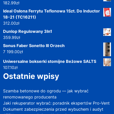
182.99
zł
Ideal Osłona Ferrytu Teflonowa 1Szt. Do Inductor
18-21 (TC16211)
312.00
zł
Dunlop Regulowany 3In1
359.99
zł
Sonus Faber Sonetto III Orzech
7 199.00
zł
Uniwersalne bokserki stomijne Beżowe SALTS
107.10
zł
Ostatnie wpisy
Szamba betonowe do ogrodu — jak wybrać
renomowanego producenta
Jaki rekuperator wybrać: poradnik ekspertów Pro-Vent
Dokument zabezpieczenia przed wybuchem i audyt