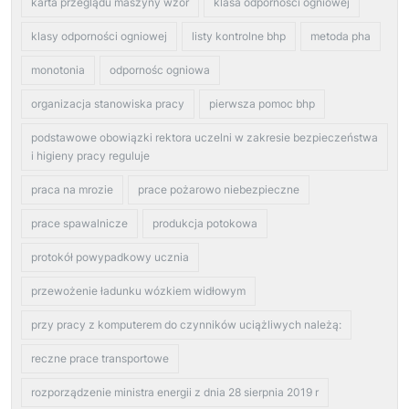
karta przeglądu maszyny wzór
klasa odporności ogniowej
klasy odporności ogniowej
listy kontrolne bhp
metoda pha
monotonia
odpornośc ogniowa
organizacja stanowiska pracy
pierwsza pomoc bhp
podstawowe obowiązki rektora uczelni w zakresie bezpieczeństwa
i higieny pracy reguluje
praca na mrozie
prace pożarowo niebezpieczne
prace spawalnicze
produkcja potokowa
protokół powypadkowy ucznia
przewożenie ładunku wózkiem widłowym
przy pracy z komputerem do czynników uciążliwych należą:
reczne prace transportowe
rozporządzenie ministra energii z dnia 28 sierpnia 2019 r