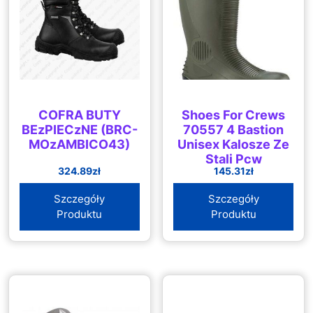
COFRA BUTY
Shoes For Crews
BEzPIECzNE (BRC-
70557 4 Bastion
MOzAMBICO43)
Unisex Kalosze Ze
Stali Pcw
324.89
zł
145.31
zł
Wellington
Antypoślizgowe
Szczegóły
Szczegóły
Produktu
Produktu