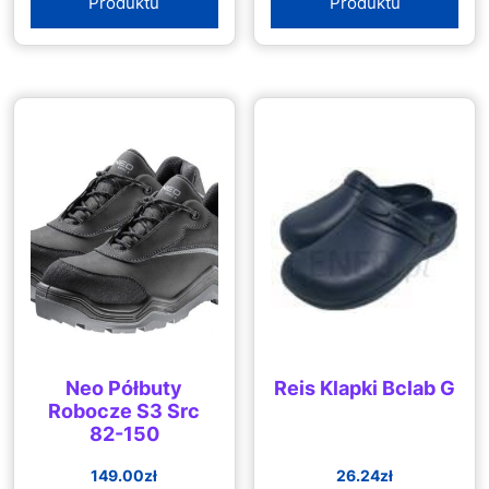
Produktu
Produktu
Neo Półbuty
Reis Klapki Bclab G
Robocze S3 Src
82-150
149.00
zł
26.24
zł