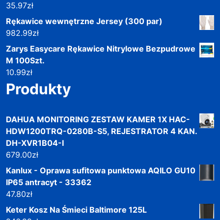
35.97
zł
Rękawice wewnętrzne Jersey (300 par)
982.99
zł
Zarys Easycare Rękawice Nitrylowe Bezpudrowe
M 100Szt.
10.99
zł
Produkty
DAHUA MONITORING ZESTAW KAMER 1X HAC-
HDW1200TRQ-0280B-S5, REJESTRATOR 4 KAN.
DH-XVR1B04-I
679.00
zł
Kanlux - Oprawa sufitowa punktowa AQILO GU10
IP65 antracyt - 33362
47.80
zł
Keter Kosz Na Śmieci Baltimore 125L