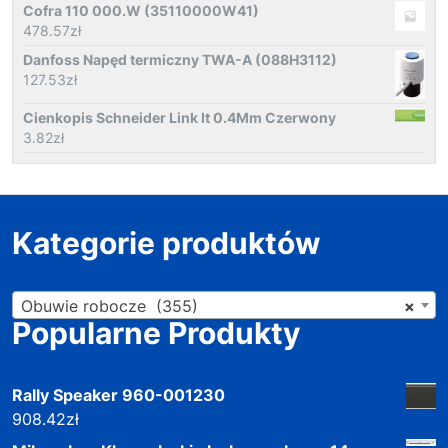
Cofra 110 000.W (35110000W41)
478.57
zł
Danfoss Napęd termiczny TWA-A (088H3112)
127.53
zł
Cienkopis Schneider Link It 0.4Mm Czerwony
3.82
zł
Kategorie produktów
Obuwie robocze (355)
×
Popularne Produkty
Rally Speaker 960-001230
908.42
zł