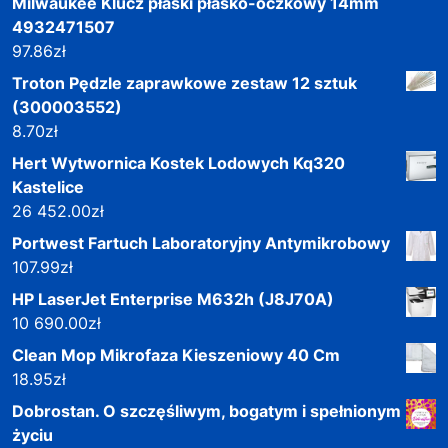
Milwaukee Klucz płaski płasko-oczkowy 14mm
4932471507
97.86
zł
Troton Pędzle zaprawkowe zestaw 12 sztuk
(300003552)
8.70
zł
Hert Wytwornica Kostek Lodowych Kq320
Kastelice
26 452.00
zł
Portwest Fartuch Laboratoryjny Antymikrobowy
107.99
zł
HP LaserJet Enterprise M632h (J8J70A)
10 690.00
zł
Clean Mop Mikrofaza Kieszeniowy 40 Cm
18.95
zł
Dobrostan. O szczęśliwym, bogatym i spełnionym
życiu