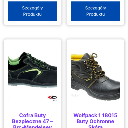
Szczegóły
Szczegóły
Produktu
Produktu
Cofra Buty
Wolfpack 1 18015
Bezpieczne 47 –
Buty Ochronne
Brc-Mendeleev
Skóra