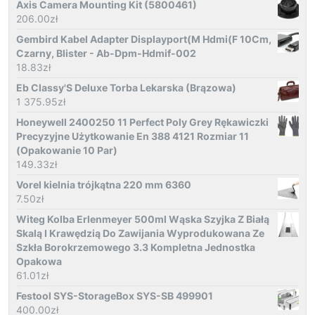
Axis Camera Mounting Kit (5800461)
206.00
zł
Gembird Kabel Adapter Displayport(M Hdmi(F 10Cm,
Czarny, Blister - Ab-Dpm-Hdmif-002
18.83
zł
Eb Classy'S Deluxe Torba Lekarska (Brązowa)
1 375.95
zł
Honeywell 2400250 11 Perfect Poly Grey Rękawiczki
Precyzyjne Użytkowanie En 388 4121 Rozmiar 11
(Opakowanie 10 Par)
149.33
zł
Vorel kielnia trójkątna 220 mm 6360
7.50
zł
Witeg Kolba Erlenmeyer 500ml Wąska Szyjka Z Białą
Skalą I Krawędzią Do Zawijania Wyprodukowana Ze
Szkła Borokrzemowego 3.3 Kompletna Jednostka
Opakowa
61.01
zł
Festool SYS-StorageBox SYS-SB 499901
400.00
zł