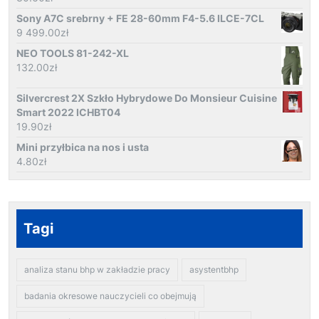
Sony A7C srebrny + FE 28-60mm F4-5.6 ILCE-7CL
9 499.00
zł
NEO TOOLS 81-242-XL
132.00
zł
Silvercrest 2X Szkło Hybrydowe Do Monsieur Cuisine
Smart 2022 ICHBT04
19.90
zł
Mini przyłbica na nos i usta
4.80
zł
Tagi
analiza stanu bhp w zakładzie pracy
asystentbhp
badania okresowe nauczycieli co obejmują