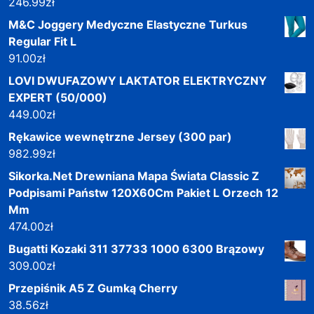
246.99
zł
M&C Joggery Medyczne Elastyczne Turkus
Regular Fit L
91.00
zł
LOVI DWUFAZOWY LAKTATOR ELEKTRYCZNY
EXPERT (50/000)
449.00
zł
Rękawice wewnętrzne Jersey (300 par)
982.99
zł
Sikorka.Net Drewniana Mapa Świata Classic Z
Podpisami Państw 120X60Cm Pakiet L Orzech 12
Mm
474.00
zł
Bugatti Kozaki 311 37733 1000 6300 Brązowy
309.00
zł
Przepiśnik A5 Z Gumką Cherry
38.56
zł