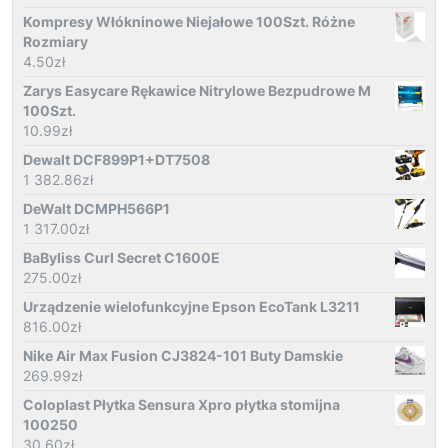
Kompresy Włókninowe Niejałowe 100Szt. Różne
Rozmiary
4.50
zł
Zarys Easycare Rękawice Nitrylowe Bezpudrowe M
100Szt.
10.99
zł
Dewalt DCF899P1+DT7508
1 382.86
zł
DeWalt DCMPH566P1
1 317.00
zł
BaByliss Curl Secret C1600E
275.00
zł
Urządzenie wielofunkcyjne Epson EcoTank L3211
816.00
zł
Nike Air Max Fusion CJ3824-101 Buty Damskie
269.99
zł
Coloplast Płytka Sensura Xpro płytka stomijna
100250
30.60
zł