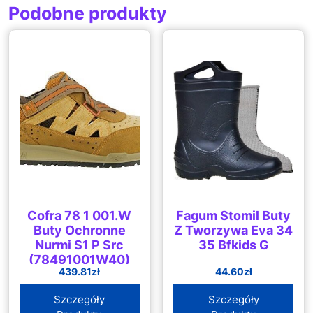
Podobne produkty
Cofra 78 1 001.W
Fagum Stomil Buty
Buty Ochronne
Z Tworzywa Eva 34
Nurmi S1 P Src
35 Bfkids G
(78491001W40)
439.81
zł
44.60
zł
Szczegóły
Szczegóły