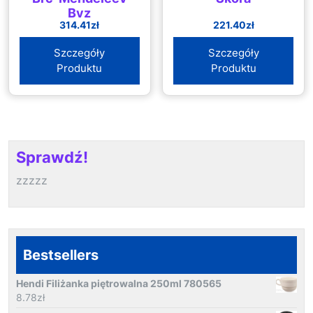
Byz
314.41
zł
221.40
zł
Szczegóły
Szczegóły
Produktu
Produktu
Sprawdź!
zzzzz
Bestsellers
Hendi Filiżanka piętrowalna 250ml 780565
8.78
zł