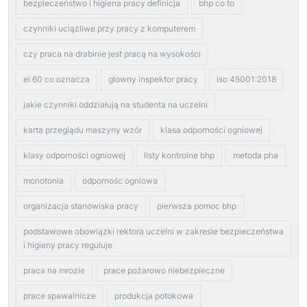
bezpieczeństwo i higiena pracy definicja
bhp co to
czynniki uciążliwe przy pracy z komputerem
czy praca na drabinie jest pracą na wysokości
ei 60 co oznacza
glowny inspektor pracy
iso 45001:2018
jakie czynniki oddziałują na studenta na uczelni
karta przeglądu maszyny wzór
klasa odporności ogniowej
klasy odporności ogniowej
listy kontrolne bhp
metoda pha
monotonia
odpornośc ogniowa
organizacja stanowiska pracy
pierwsza pomoc bhp
podstawowe obowiązki rektora uczelni w zakresie bezpieczeństwa
i higieny pracy reguluje
praca na mrozie
prace pożarowo niebezpieczne
prace spawalnicze
produkcja potokowa