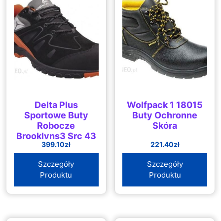
Delta Plus
Wolfpack 1 18015
Sportowe Buty
Buty Ochronne
Robocze
Skóra
Brooklyns3 Src 43
399.10
zł
221.40
zł
Szczegóły
Szczegóły
Produktu
Produktu