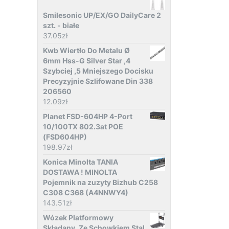
Smilesonic UP/EX/GO DailyCare 2
szt. - białe
37.05
zł
Kwb Wiertło Do Metalu Ø
6mm Hss-G Silver Star ,4
Szybciej ,5 Mniejszego Docisku
Precyzyjnie Szlifowane Din 338
206560
12.09
zł
Planet FSD-604HP 4-Port
10/100TX 802.3at POE
(FSD604HP)
198.97
zł
Konica Minolta TANIA
DOSTAWA ! MINOLTA
Pojemnik na zuzyty Bizhub C258
C308 C368 (A4NNWY4)
143.51
zł
Wózek Platformowy
Składany, Ze Schowkiem Stal