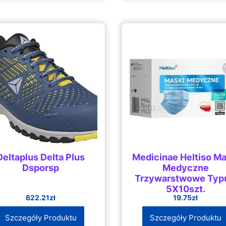
Deltaplus Delta Plus
Medicinae Heltiso Ma
Dsporsp
Medyczne
Trzywarstwowe Typu
5X10szt.
622.21
zł
19.75
zł
Szczegóły Produktu
Szczegóły Produktu