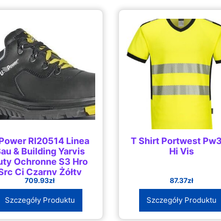
Power Rl20514 Linea
T Shirt Portwest Pw
au & Building Yarvis
Hi Vis
uty Ochronne S3 Hro
Src Ci Czarny Żółty
709.93
zł
87.37
zł
Szczegóły Produktu
Szczegóły Produktu