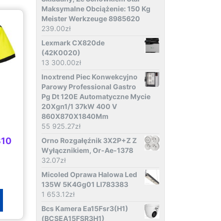
Maksymalne Obciążenie: 150 Kg
Meister Werkzeuge 8985620
239.00
zł
Lexmark CX820de
(42K0020)
13 300.00
zł
Inoxtrend Piec Konwekcyjno
Parowy Professional Gastro
Pg Dt 120E Automatyczne Mycie
20Xgn1/1 37kW 400 V
860X870X1840Mm
55 925.27
zł
310
Orno Rozgałęźnik 3X2P+Z Z
Wyłącznikiem, Or-Ae-1378
32.07
zł
Micoled Oprawa Halowa Led
135W 5K4Gg01 Ll783383
1 653.12
zł
Bcs Kamera Ea15Fsr3(H1)
(BCSEA15FSR3H1)