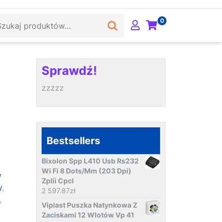
ukaj:
0
Sprawdź!
zzzzz
Bestsellers
Bixolon Spp L410 Usb Rs232
Wi Fi 8 Dots/Mm (203 Dpi)
y
Zplii Cpcl
y
,
2 597.87
zł
,
Viplast Puszka Natynkowa Z
Zaciskami 12 Wlotów Vp 41