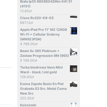
Biała Ip55 98X98X42Mm 041 51
(4151)
12.85
zł
Cisco Rv320-K9-G5
897.12
zł
Apple iPad Pro 11" M2 128GB
Wi-Fi + Cellular Srebrny
(MNXE3FDA)
4 769.00
zł
Beam Sc 385 Platinum +
Zestaw Progression 9M (965)
5 199.00
zł
Torba biodrowa Vans Mini
Ward - black / old gold
129.00
zł
Exena Zapato Basic En Piel
Grabada S3 Src. Metal Como
New Src
223.35
zł
Końcówki