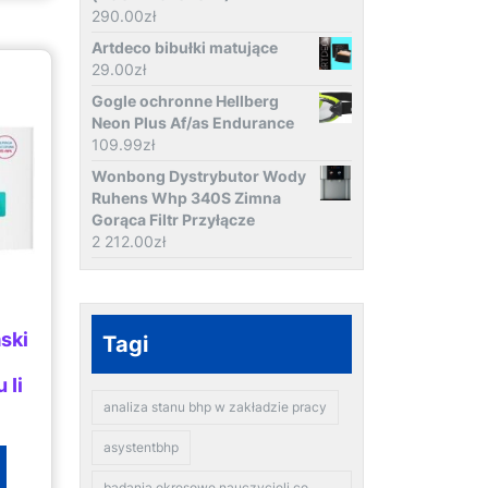
290.00
zł
Artdeco bibułki matujące
29.00
zł
Gogle ochronne Hellberg
Neon Plus Af/as Endurance
109.99
zł
Wonbong Dystrybutor Wody
Ruhens Whp 340S Zimna
Gorąca Filtr Przyłącze
2 212.00
zł
ski
Tagi
 Ii
analiza stanu bhp w zakładzie pracy
asystentbhp
badania okresowe nauczycieli co