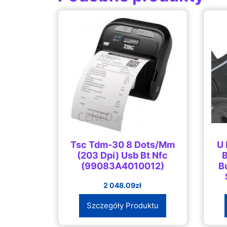
Tsc Tdm-30 8 Dots/Mm
U 
(203 Dpi) Usb Bt Nfc
B
(99083A4010012)
B
2 048.09
zł
Szczegóły Produktu