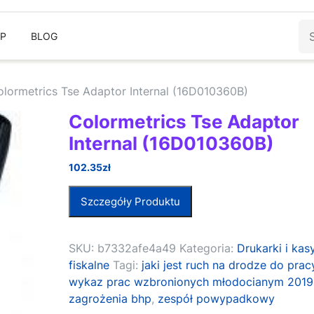
Sz
EP
BLOG
olormetrics Tse Adaptor Internal (16D010360B)
Colormetrics Tse Adaptor
Internal (16D010360B)
102.35
zł
Szczegóły Produktu
SKU:
b7332afe4a49
Kategoria:
Drukarki i kas
fiskalne
Tagi:
jaki jest ruch na drodze do prac
wykaz prac wzbronionych młodocianym 2019
zagrożenia bhp
,
zespół powypadkowy