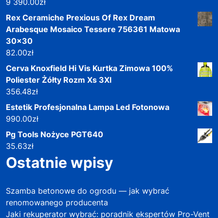
9 390.00
zł
Rex Ceramiche Prexious Of Rex Dream
Arabesque Mosaico Tessere 756361 Matowa
30x30
82.00
zł
Cerva Knoxfield Hi Vis Kurtka Zimowa 100%
Poliester Żółty Rozm Xs 3Xl
356.48
zł
Estetik Profesjonalna Lampa Led Fotonowa
990.00
zł
Pg Tools Nożyce PGT640
35.63
zł
Ostatnie wpisy
Szamba betonowe do ogrodu — jak wybrać
renomowanego producenta
Jaki rekuperator wybrać: poradnik ekspertów Pro-Vent