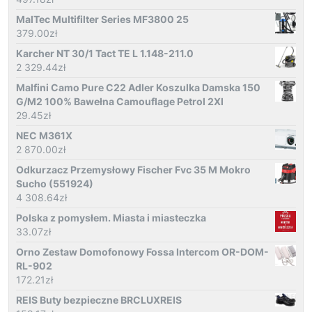
MalTec Multifilter Series MF3800 25
379.00
zł
Karcher NT 30/1 Tact TE L 1.148-211.0
2 329.44
zł
Malfini Camo Pure C22 Adler Koszulka Damska 150
G/M2 100% Bawełna Camouflage Petrol 2Xl
29.45
zł
NEC M361X
2 870.00
zł
Odkurzacz Przemysłowy Fischer Fvc 35 M Mokro
Sucho (551924)
4 308.64
zł
Polska z pomysłem. Miasta i miasteczka
33.07
zł
Orno Zestaw Domofonowy Fossa Intercom OR-DOM-
RL-902
172.21
zł
REIS Buty bezpieczne BRCLUXREIS