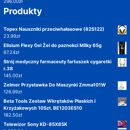
296.00
zł
Produkty
Topex Nauszniki przeciwhałasowe (82S122)
23.99
zł
Elisium Flexy Gel Żel do paznokci Milky 65g
67.24
zł
Strój medyczny farmaceuty fartuszek cygaretki
r.38
145.00
zł
Zelmer Przystawka Do Maszynki Zmma101W
126.99
zł
Beta Tools Zestaw Wkrętaków Płaskich I
Krzyżakowych 10Szt. BE1203ES10
182.50
zł
Telewizor Sony KD-85X85K