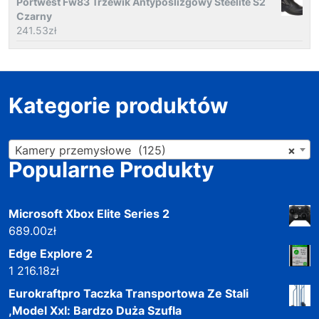
Portwest Fw83 Trzewik Antyposlizgowy Steelite S2
Czarny
241.53
zł
Kategorie produktów
Kamery przemysłowe (125)
×
Popularne Produkty
Microsoft Xbox Elite Series 2
689.00
zł
Edge Explore 2
1 216.18
zł
Eurokraftpro Taczka Transportowa Ze Stali
,Model Xxl: Bardzo Duża Szufla