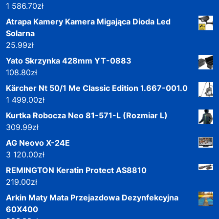
1 586.70
zł
Atrapa Kamery Kamera Migająca Dioda Led
Solarna
25.99
zł
Yato Skrzynka 428mm YT-0883
108.80
zł
Kärcher Nt 50/1 Me Classic Edition 1.667-001.0
1 499.00
zł
Kurtka Robocza Neo 81-571-L (Rozmiar L)
309.99
zł
AG Neovo X-24E
3 120.00
zł
REMINGTON Keratin Protect AS8810
219.00
zł
Arkin Maty Mata Przejazdowa Dezynfekcyjna
60X400