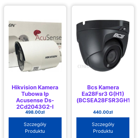
Hikvision Kamera
Bcs Kamera
Tubowa Ip
Ea28Fsr3 G(H1)
Acusense Ds-
(BCSEA28FSR3GH1)
2Cd2043G2-I
498.00
zł
440.00
zł
Szczegóły
Szczegóły
Produktu
Produktu