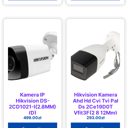
Kamera IP
Hikvision Kamera
Hikvision DS-
Ahd Hd Cvi Tvi Pal
2CD1021-I(2.8MM)
Ds 2Ce19D0T
(D)
Vfit3F(2 8 12Mm)
499.00
zł
293.00
zł
(C) 1080P 2 7 13
5 Mm