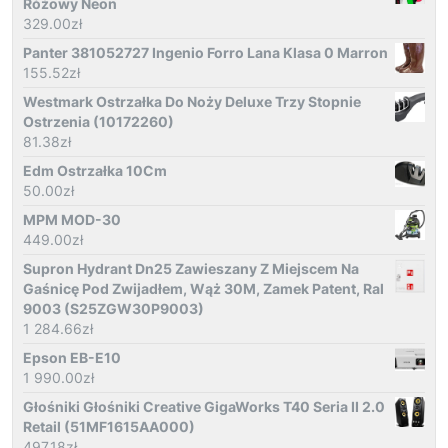
Różowy Neon
329.00
zł
Panter 381052727 Ingenio Forro Lana Klasa 0 Marron
155.52
zł
Westmark Ostrzałka Do Noży Deluxe Trzy Stopnie
Ostrzenia (10172260)
81.38
zł
Edm Ostrzałka 10Cm
50.00
zł
MPM MOD-30
449.00
zł
Supron Hydrant Dn25 Zawieszany Z Miejscem Na
Gaśnicę Pod Zwijadłem, Wąż 30M, Zamek Patent, Ral
9003 (S25ZGW30P9003)
1 284.66
zł
Epson EB-E10
1 990.00
zł
Głośniki Głośniki Creative GigaWorks T40 Seria II 2.0
Retail (51MF1615AA000)
497.18
zł