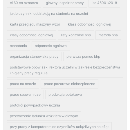
ei 60 co oznacza
glowny inspektor pracy
iso 45001:2018
jakie czynniki oddziałują na studenta na uczelni
karta przeglądu maszyny wzór
klasa odporności ogniowej
klasy odporności ogniowej
listy kontrolne bhp
metoda pha
monotonia
odpornośc ogniowa
organizacja stanowiska pracy
pierwsza pomoc bhp
podstawowe obowiązki rektora uczelni w zakresie bezpieczeństwa
i higieny pracy reguluje
praca na mrozie
prace pożarowo niebezpieczne
prace spawalnicze
produkcja potokowa
protokół powypadkowy ucznia
przewożenie ładunku wózkiem widłowym
przy pracy z komputerem do czynników uciążliwych należą: