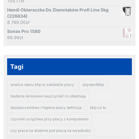
159.17
zł
Hendi Obieraczka Do Ziemniaków Profi Line 5kg
(226834)
8 749.00
zł
Sonax Pro 1580
68.99
zł
Tagi
analiza stanu bhp w zakładzie pracy
asystentbhp
badania okresowe nauczycieli co obejmują
bezpieczeństwo i higiena pracy definicja
bhp co to
czynniki uciążliwe przy pracy z komputerem
czy praca na drabinie jest pracą na wysokości