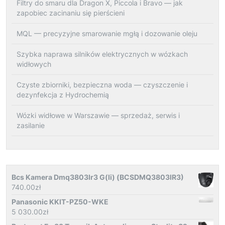
Filtry do smaru dla Dragon X, Piccola i Bravo — jak
zapobiec zacinaniu się pierścieni
MQL — precyzyjne smarowanie mgłą i dozowanie oleju
Szybka naprawa silników elektrycznych w wózkach
widłowych
Czyste zbiorniki, bezpieczna woda — czyszczenie i
dezynfekcja z Hydrochemią
Wózki widłowe w Warszawie — sprzedaż, serwis i
zasilanie
Bcs Kamera Dmq3803Ir3 G(Ii) (BCSDMQ3803IR3)
740.00
zł
Panasonic KKIT-PZ50-WKE
5 030.00
zł