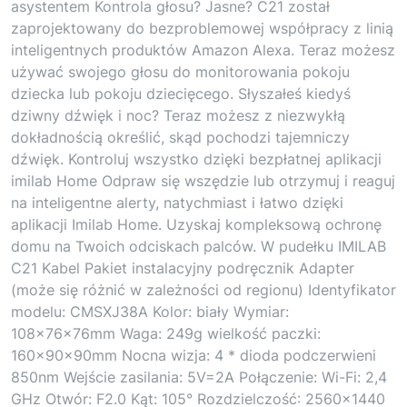
asystentem Kontrola głosu? Jasne? C21 został
zaprojektowany do bezproblemowej współpracy z linią
inteligentnych produktów Amazon Alexa. Teraz możesz
używać swojego głosu do monitorowania pokoju
dziecka lub pokoju dziecięcego. Słyszałeś kiedyś
dziwny dźwięk i noc? Teraz możesz z niezwykłą
dokładnością określić, skąd pochodzi tajemniczy
dźwięk. Kontroluj wszystko dzięki bezpłatnej aplikacji
imilab Home Odpraw się wszędzie lub otrzymuj i reaguj
na inteligentne alerty, natychmiast i łatwo dzięki
aplikacji Imilab Home. Uzyskaj kompleksową ochronę
domu na Twoich odciskach palców. W pudełku IMILAB
C21 Kabel Pakiet instalacyjny podręcznik Adapter
(może się różnić w zależności od regionu) Identyfikator
modelu: CMSXJ38A Kolor: biały Wymiar:
108×76×76mm Waga: 249g wielkość paczki:
160×90×90mm Nocna wizja: 4 * dioda podczerwieni
850nm Wejście zasilania: 5V=2A Połączenie: Wi-Fi: 2,4
GHz Otwór: F2.0 Kąt: 105° Rozdzielczość: 2560×1440