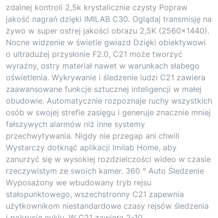
zdalnej kontroli 2,5k krystalicznie czysty Popraw
jakość nagrań dzięki IMILAB C30. Oglądaj transmisję na
żywo w super ostrej jakości obrazu 2,5K (2560×1440).
Nocne widzenie w świetle gwiazd Dzięki obiektywowi
o ultradużej przysłonie F2.0, C21 może tworzyć
wyraźny, ostry materiał nawet w warunkach słabego
oświetlenia. Wykrywanie i śledzenie ludzi C21 zawiera
zaawansowane funkcje sztucznej inteligencji w małej
obudowie. Automatycznie rozpoznaje ruchy wszystkich
osób w swojej strefie zasięgu i generuje znacznie mniej
fałszywych alarmów niż inne systemy
przechwytywania. Nigdy nie przegap ani chwili
Wystarczy dotknąć aplikacji Imilab Home, aby
zanurzyć się w wysokiej rozdzielczości wideo w czasie
rzeczywistym ze swoich kamer. 360 ° Auto Śledzenie
Wyposażony we wbudowany tryb rejsu
stałopunktowego, wszechstronny C21 zapewnia
użytkownikom niestandardowe czasy rejsów śledzenia
i pokrycie cyklu. W C21 zawiera 2-10