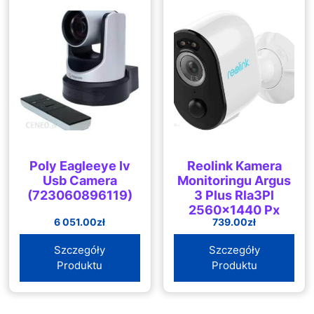
Poly Eagleeye Iv
Reolink Kamera
Usb Camera
Monitoringu Argus
(723060896119)
3 Plus Rla3Pl
2560×1440 Px
6 051.00
zł
739.00
zł
Wlan
Szczegóły
Szczegóły
Produktu
Produktu