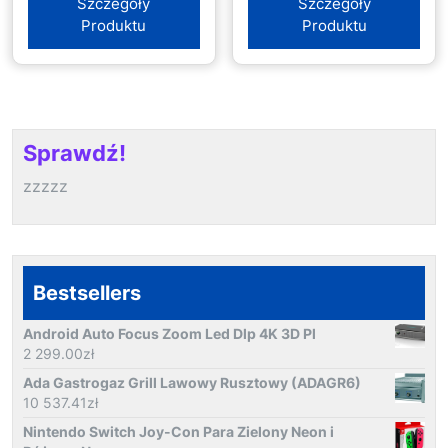
Szczegóły
Szczegóły
(DS2CE19D0TVFIT3F2
Produktu
Produktu
Sprawdź!
zzzzz
Bestsellers
Android Auto Focus Zoom Led Dlp 4K 3D Pl
2 299.00
zł
Ada Gastrogaz Grill Lawowy Rusztowy (ADAGR6)
10 537.41
zł
Nintendo Switch Joy-Con Para Zielony Neon i