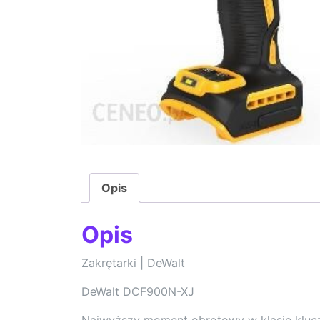
Opis
Opis
Zakrętarki | DeWalt
DeWalt DCF900N-XJ
Najwyższy moment obrotowy w klasie klucz