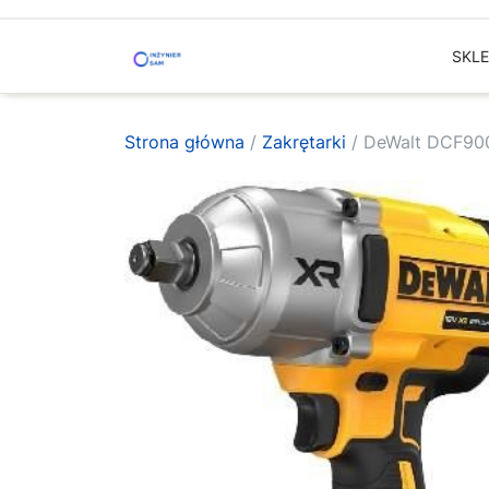
Skip
to
SKL
content
Strona główna
/
Zakrętarki
/ DeWalt DCF90