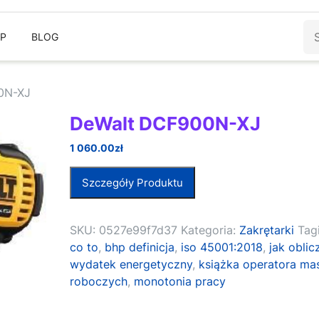
Sz
EP
BLOG
0N-XJ
DeWalt DCF900N-XJ
1 060.00
zł
Szczegóły Produktu
SKU:
0527e99f7d37
Kategoria:
Zakrętarki
Tag
co to
,
bhp definicja
,
iso 45001:2018
,
jak oblic
wydatek energetyczny
,
książka operatora ma
roboczych
,
monotonia pracy