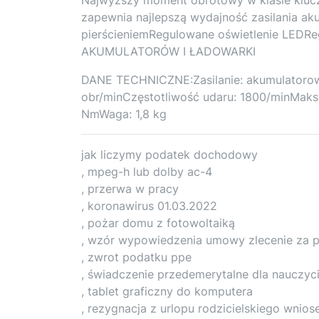
zapewnia najlepszą wydajność zasilania a
pierścieniemRegulowane oświetlenie LEDR
AKUMULATORÓW I ŁADOWARKI
DANE TECHNICZNE:Zasilanie: akumulatorow
obr/minCzęstotliwość udaru: 1800/minMa
NmWaga: 1,8 kg
jak liczymy podatek dochodowy
, mpeg-h lub dolby ac-4
, przerwa w pracy
, koronawirus 01.03.2022
, pożar domu z fotowoltaiką
, wzór wypowiedzenia umowy zlecenie za 
, zwrot podatku ppe
, świadczenie przedemerytalne dla nauczyci
, tablet graficzny do komputera
, rezygnacja z urlopu rodzicielskiego wnios