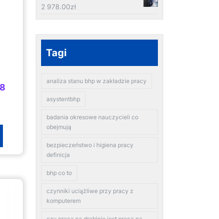
2 978.00
zł
Tagi
analiza stanu bhp w zakładzie pracy
18
asystentbhp
badania okresowe nauczycieli co
obejmują
bezpieczeństwo i higiena pracy
definicja
bhp co to
czynniki uciążliwe przy pracy z
komputerem
czy praca na drabinie jest pracą na