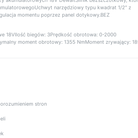
kumulatorowegoUchwyt narzędziowy typu kwadrat 1/2″ z
egulacja momentu poprzez panel dotykowy.BEZ
e 18VIlość biegów: 3Prędkość obrotowa: 0-2000
ksymalny moment obrotowy: 1355 NmMoment zrywający: 1
porozumieniem stron
eli
ek