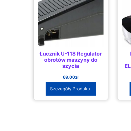
Łucznik U-118 Regulator
obrotów maszyny do
szycia
E
69.00
zł
Szczegóły Produktu