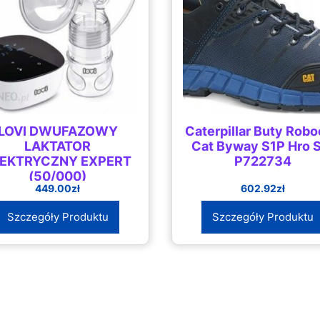
LOVI DWUFAZOWY
Caterpillar Buty Rob
LAKTATOR
Cat Byway S1P Hro 
LEKTRYCZNY EXPERT
P722734
(50/000)
449.00
zł
602.92
zł
Szczegóły Produktu
Szczegóły Produktu