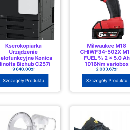
Kserokopiarka
Milwaukee M18
Urządzenie
CHIWF34-502X M
ielofunkcyjne Konica
FUEL 3⁄4 2 x 5.0 Ah
inolta Bizhub C257i
1016Nm variobox
9 840.00
zł
2 003.67
zł
4933448415
Szczegóły Produktu
Szczegóły Produktu