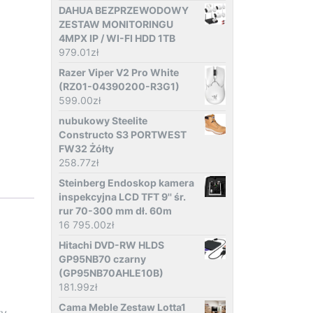
DAHUA BEZPRZEWODOWY
ZESTAW MONITORINGU
4MPX IP / WI-FI HDD 1TB
979.01
zł
Razer Viper V2 Pro White
(RZ01-04390200-R3G1)
599.00
zł
nubukowy Steelite
Constructo S3 PORTWEST
FW32 Żółty
258.77
zł
Steinberg Endoskop kamera
inspekcyjna LCD TFT 9'' śr.
rur 70-300 mm dł. 60m
16 795.00
zł
Hitachi DVD-RW HLDS
GP95NB70 czarny
(GP95NB70AHLE10B)
181.99
zł
Cama Meble Zestaw Lotta1
ry