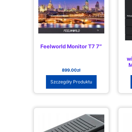
Feelworld Monitor T7 7″
w
M
899.00
zł
Szczegóły Produktu