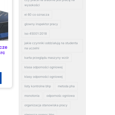
wysokości
ei 60 co oznacza
glowny inspektor pracy
iso 45001:2018
jakie czynniki oddziałują na studenta
ocze
na uczelni
Src
karta przeglądu maszyny wzór
klasa odporności ogniowej
klasy odporności ogniowej
listy kontrolne bhp
metoda pha
monotonia
odpornośc ogniowa
organizacja stanowiska pracy
pierwsza pomoc bhp