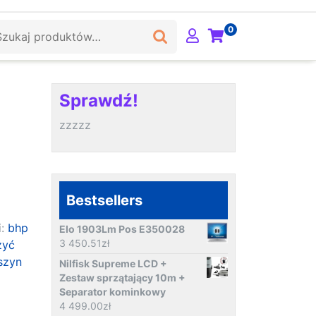
ukaj:
0
Sprawdź!
zzzzz
Bestsellers
i:
bhp
Elo 1903Lm Pos E350028
3 450.51
zł
zyć
szyn
Nilfisk Supreme LCD +
Zestaw sprzątający 10m +
Separator kominkowy
4 499.00
zł