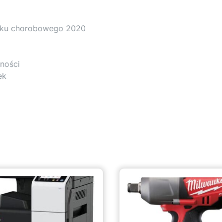
siłku chorobowego 2020
ności
ek