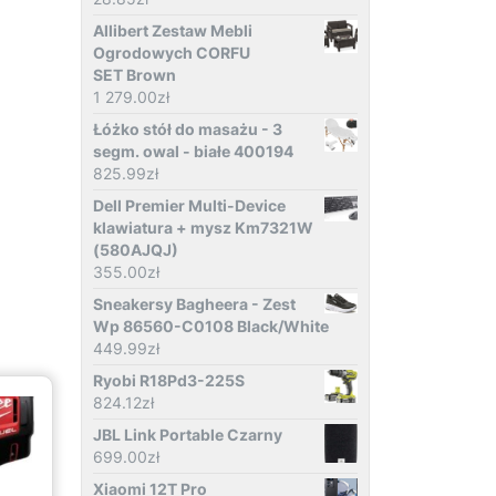
Allibert Zestaw Mebli
Ogrodowych CORFU
SET Brown
1 279.00
zł
Łóżko stół do masażu - 3
segm. owal - białe 400194
825.99
zł
Dell Premier Multi-Device
klawiatura + mysz Km7321W
(580AJQJ)
355.00
zł
Sneakersy Bagheera - Zest
Wp 86560-C0108 Black/White
449.99
zł
Ryobi R18Pd3-225S
824.12
zł
JBL Link Portable Czarny
699.00
zł
Xiaomi 12T Pro