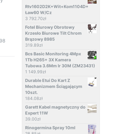
Rtv1602D2K+Wit+Kom1104D+
Ław60 W/Cz
3 792.70
zł
Fotel Biurowy Obrotowy
Krzesło Biurowe Tilt Chrom
Brązowy 8985
898
319.89
zł
Bcs Basic Monitoring 4Mpx
1Tb H265+ 3X Kamera
Tubowa 3.6Mm Ir 30M (ZM23431)
1 149.99
zł
Durable Etui Do Kart Z
Mechanizmem Ściągającym
10szt.
184.08
zł
Garett Kabel magnetyczny do
Expert 11W
39.00
zł
Rinogermina Spray 10ml
28.85
zł