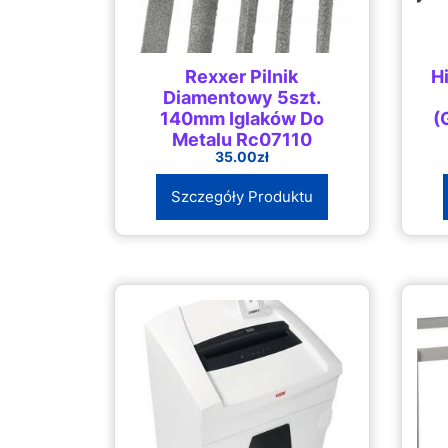
Rexxer Pilnik
H
Diamentowy 5szt.
140mm Iglaków Do
(
Metalu Rc07110
35.00
zł
Szczegóły Produktu