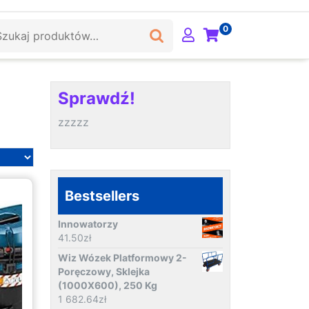
ukaj:
0
Sprawdź!
zzzzz
Bestsellers
Innowatorzy
41.50
zł
Wiz Wózek Platformowy 2-
Poręczowy, Sklejka
(1000X600), 250 Kg
1 682.64
zł