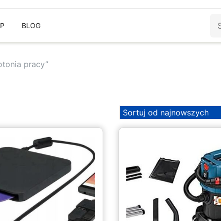
Sz
EP
BLOG
tonia pracy”