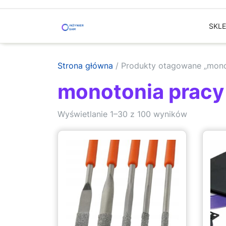
Skip
to
SKL
content
Strona główna
/ Produkty otagowane „mono
monotonia pracy
Sorted
Wyświetlanie 1–30 z 100 wyników
by
latest