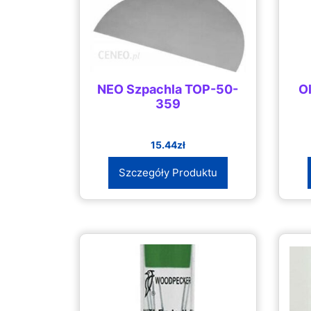
NEO Szpachla TOP-50-
O
359
15.44
zł
Szczegóły Produktu