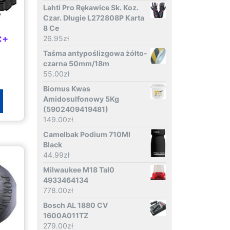
Lahti Pro Rękawice Sk. Koz.
Czar. Długie L272808P Karta
8 Ce
C+
26.95
zł
Taśma antypoślizgowa żółto-
czarna 50mm/18m
55.00
zł
Biomus Kwas
Amidosulfonowy 5Kg
(5902409419481)
149.00
zł
Camelbak Podium 710Ml
Black
44.99
zł
Milwaukee M18 Tal0
4933464134
778.00
zł
Bosch AL 1880 CV
1600A011TZ
279.00
zł