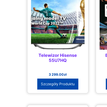
Telewizor Hisense
55U7HQ
3 299.00
zł
Szczegóły Produktu