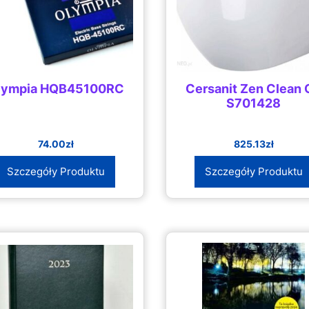
lympia HQB45100RC
Cersanit Zen Clean 
S701428
74.00
zł
825.13
zł
Szczegóły Produktu
Szczegóły Produktu