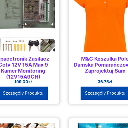
pacetronik Zasilacz
M&C Koszulka Pol
Cctv 12V 15A Max 9
Damska Pomarańczow
Kamer Monitoring
Zaprojektuj Sam
(12V15A9CH)
199.00
zł
36.75
zł
Szczegóły Produktu
Szczegóły Produktu