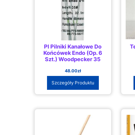
Pl Pilniki Kanałowe Do
T
Końcówek Endo (Op. 6
Szt.) Woodpecker 35
48.00
zł
Szczegóły Produktu