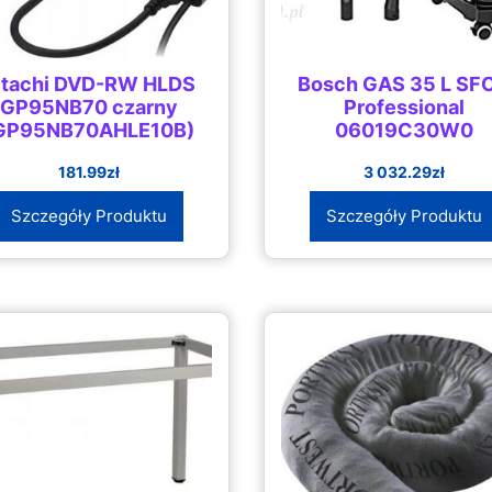
itachi DVD-RW HLDS
Bosch GAS 35 L SF
GP95NB70 czarny
Professional
GP95NB70AHLE10B)
06019C30W0
181.99
zł
3 032.29
zł
Szczegóły Produktu
Szczegóły Produktu