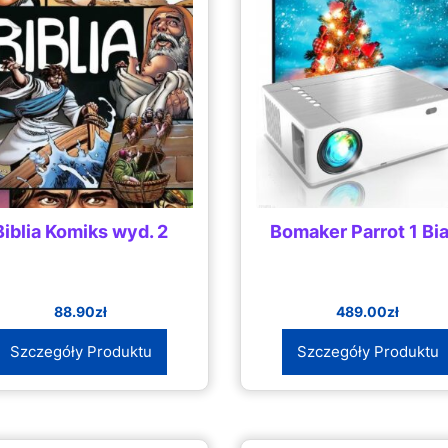
Biblia Komiks wyd. 2
Bomaker Parrot 1 Bia
88.90
zł
489.00
zł
Szczegóły Produktu
Szczegóły Produktu