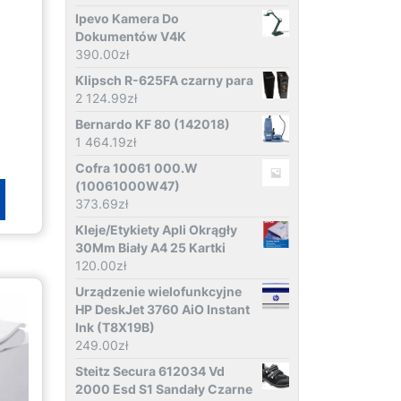
Ipevo Kamera Do
Dokumentów V4K
390.00
zł
Klipsch R-625FA czarny para
2 124.99
zł
Bernardo KF 80 (142018)
1 464.19
zł
Cofra 10061 000.W
(10061000W47)
373.69
zł
Kleje/Etykiety Apli Okrągły
30Mm Biały A4 25 Kartki
120.00
zł
Urządzenie wielofunkcyjne
HP DeskJet 3760 AiO Instant
Ink (T8X19B)
249.00
zł
Steitz Secura 612034 Vd
2000 Esd S1 Sandały Czarne