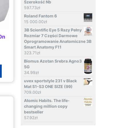
Szerokość Nb
597.73
zł
Roland Fantom 6
15 000.00
zł
3B Scientific Eye 5 Razy Pełny
Rozmiar 7 Części Darmowe
On
Oprogramowanie Anatomiczne 3B
Smart Anatomy F11
323.71
zł
Biomus Azotan Srebra Agno3
5G
34.99
zł
uvex sportstyle 231 v Black
Mat S1-S3 ONE SIZE (99)
709.00
zł
Atomic Habits. The life-
changing million copy
bestseller
57.92
zł