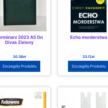
erminarz 2023 A5 Dn
Echo morderstwa
Divas Zielony
20.38
zł
23.12
zł
Szczegóły Produktu
Szczegóły Produktu