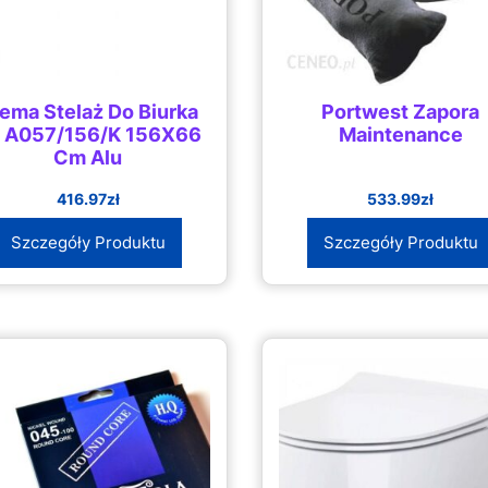
ema Stelaż Do Biurka
Portwest Zapora
 A057/156/K 156X66
Maintenance
Cm Alu
416.97
zł
533.99
zł
Szczegóły Produktu
Szczegóły Produktu