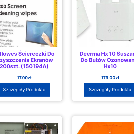
llowes Ściereczki Do
Deerma Hx 10 Susza
zyszczenia Ekranów
Do Butów Ozonowan
200szt. (150194A)
Hx10
17.90
zł
179.00
zł
Szczegóły Produktu
Szczegóły Produktu