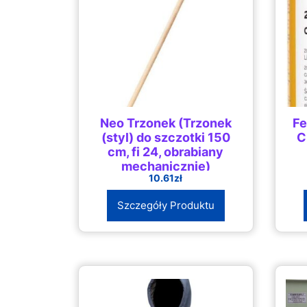
Neo Trzonek (Trzonek
Fe
(styl) do szczotki 150
C
cm, fi 24, obrabiany
mechanicznie)
10.61
zł
Szczegóły Produktu