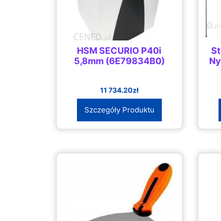
HSM SECURIO P40i
St
5,8mm (6E79834B0)
Ny
11 734.20
zł
Szczegóły Produktu