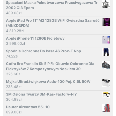
Spasciani Maska Pełnotwarzowa Przeciwgazowa Tr
2002 Cl3 Epdm
489.08
zł
Apple iPad Pro 11" M2 128GB WiFi Gwiezdna Szarość
(MNXD3FDA)
4 819.28
zł
Apple iPhone 11 128GB Fioletowy
3 999.00
zł
Spodnie Ochronne Do Pasa 46 Prox-T Nbp
74.22
zł
Cofra Brc Franklin Sb E P Fo Obuwie Ochronne Dla
Elektryków Z Kompozytowym Noskiem 39
325.60
zł
Myjka Ultradźwiękowa Acds-100 Poj. 0,6L 50W
238.48
zł
3M Osłona Twarzy 3M-Kas-Factory-N Y
304.99
zł
Deuter Aircontact 55+10
699.00
zł