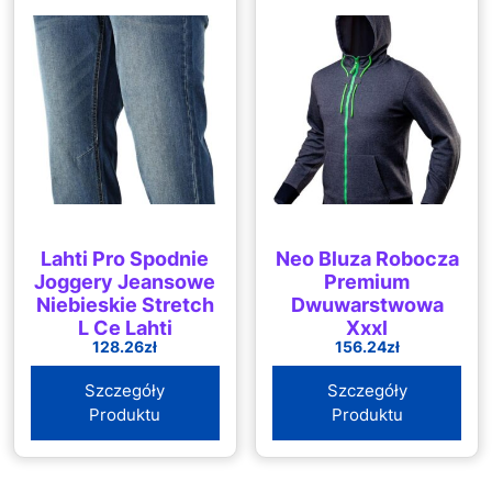
Lahti Pro Spodnie
Neo Bluza Robocza
Joggery Jeansowe
Premium
Niebieskie Stretch
Dwuwarstwowa
L Ce Lahti
Xxxl
128.26
zł
156.24
zł
Szczegóły
Szczegóły
Produktu
Produktu