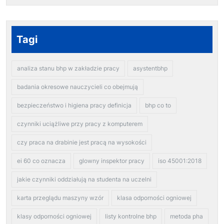
Tagi
analiza stanu bhp w zakładzie pracy
asystentbhp
badania okresowe nauczycieli co obejmują
bezpieczeństwo i higiena pracy definicja
bhp co to
czynniki uciążliwe przy pracy z komputerem
czy praca na drabinie jest pracą na wysokości
ei 60 co oznacza
glowny inspektor pracy
iso 45001:2018
jakie czynniki oddziałują na studenta na uczelni
karta przeglądu maszyny wzór
klasa odporności ogniowej
klasy odporności ogniowej
listy kontrolne bhp
metoda pha