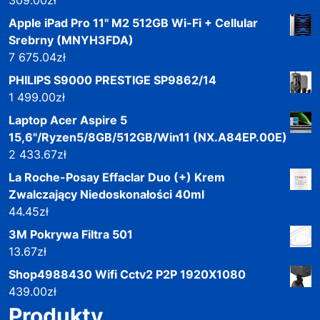
Apple iPad Pro 11" M2 512GB Wi-Fi + Cellular
Srebrny (MNYH3FDA)
7 675.04
zł
PHILIPS S9000 PRESTIGE SP9862/14
1 499.00
zł
Laptop Acer Aspire 5
15,6"/Ryzen5/8GB/512GB/Win11 (NX.A84EP.00E)
2 433.67
zł
La Roche-Posay Effaclar Duo (+) Krem
Zwalczający Niedoskonałości 40ml
44.45
zł
3M Pokrywa Filtra 501
13.67
zł
Shop4988430 Wifi Cctv2 P2P 1920X1080
439.00
zł
Produkty