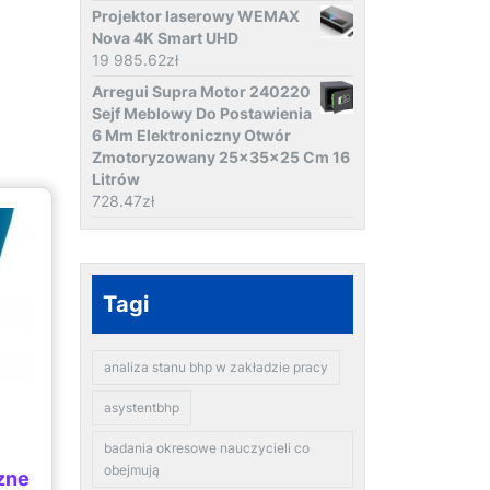
Projektor laserowy WEMAX
Nova 4K Smart UHD
19 985.62
zł
Arregui Supra Motor 240220
Sejf Meblowy Do Postawienia
6 Mm Elektroniczny Otwór
Zmotoryzowany 25x35x25 Cm 16
Litrów
728.47
zł
Tagi
analiza stanu bhp w zakładzie pracy
asystentbhp
badania okresowe nauczycieli co
obejmują
zne