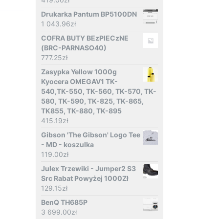
Drukarka Pantum BP5100DN
1 043.96
zł
COFRA BUTY BEzPIECzNE
(BRC-PARNASO40)
777.25
zł
Zasypka Yellow 1000g
Kyocera OMEGAV1 TK-
540,TK-550, TK-560, TK-570, TK-
580, TK-590, TK-825, TK-865,
TK855, TK-880, TK-895
415.19
zł
Gibson 'The Gibson' Logo Tee
- MD - koszulka
119.00
zł
Julex Trzewiki - Jumper2 S3
Src Rabat Powyżej 1000Zł
129.15
zł
BenQ TH685P
3 699.00
zł