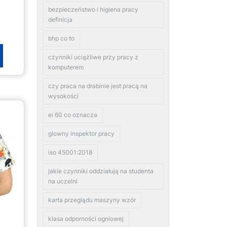
s
bezpieczeństwo i higiena pracy
definicja
bhp co to
czynniki uciążliwe przy pracy z
komputerem
czy praca na drabinie jest pracą na
wysokości
ei 60 co oznacza
glowny inspektor pracy
iso 45001:2018
jakie czynniki oddziałują na studenta
na uczelni
karta przeglądu maszyny wzór
klasa odporności ogniowej