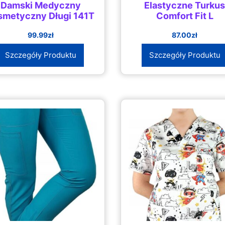
Damski Medyczny
Elastyczne Turku
smetyczny Długi 141T
Comfort Fit L
99.99
zł
87.00
zł
Szczegóły Produktu
Szczegóły Produktu