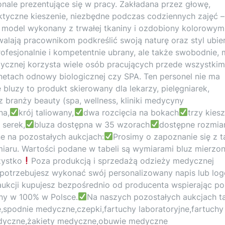
onale prezentujące się w pracy. Zakładana przez głowę,
aktyczne kieszenie, niezbędne podczas codziennych zajęć –
to model wykonany z trwałej tkaniny i ozdobiony kolorowym
ają pracownikom podkreślić swoją naturę oraz styl ubier
profesjonalnie i kompetentnie ubrany, ale także swobodnie,
dycznej korzysta wiele osób pracujących przede wszystki
inetach odnowy biologicznej czy SPA. Ten personel nie ma
 bluzy to produkt skierowany dla lekarzy, pielęgniarek,
z branży beauty (spa, wellness, kliniki medycyny
na,
krój taliowany,
dwa rozcięcia na bokach
trzy kiesz
 serek,
bluza dostępna w 35 wzorach
dostępne rozmiar
e na pozostałych aukcjach:
Prosimy o zapoznanie się z t
aru. Wartości podane w tabeli są wymiarami bluz mierzo
zystko
Poza produkcją i sprzedażą odzieży medycznej
i potrzebujesz wykonać swój personalizowany napis lub lo
aukcji kupujesz bezpośrednio od producenta wspierając po
y w 100% w Polsce.
Na naszych pozostałych aukcjach t
spodnie medyczne,czepki,fartuchy laboratoryjne,fartuchy
edyczne,żakiety medyczne,obuwie medyczne