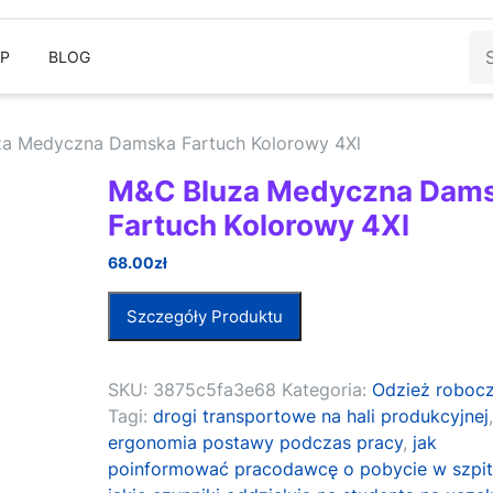
Sz
EP
BLOG
a Medyczna Damska Fartuch Kolorowy 4Xl
M&C Bluza Medyczna Dam
Fartuch Kolorowy 4Xl
68.00
zł
Szczegóły Produktu
SKU:
3875c5fa3e68
Kategoria:
Odzież roboc
Tagi:
drogi transportowe na hali produkcyjnej
ergonomia postawy podczas pracy
,
jak
poinformować pracodawcę o pobycie w szpit