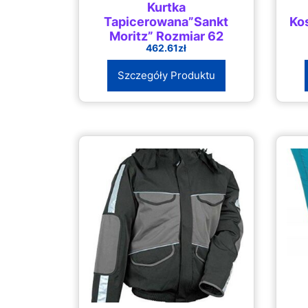
Kurtka
Tapicerowana”Sankt
Ko
Moritz” Rozmiar 62
462.61
zł
Czarna/Antracyt
Szczegóły Produktu