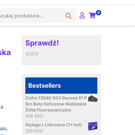
ukaj:
0
Sprawdź!
ska
zzzzz
Bestsellers
Cofra 73082 003 Reused S1 P
Src Buty Ochronne Niebieskie
za
Żółte Fluorescencyjne
,
428.99
zł
Stylage L Lidocaine (1x1ml)
alu
,
220.00
zł