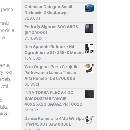
Coleman Octagon Small
 jedna
Niebieski 2 Osobowy
829.00
zł
ania.
Endorfy Signum 300 ARGB
 modnie
(EY2A006)
m w
354.99
zł
Neo Spodnie Robocze Hd
Ogrodniczki 81-248-S Mocne
159.00
zł
enie,
Wrc Original Parts Czujnik
y: od
Parkowania Lancia Thesis
Alfa Romeo 159 6700006
abelą
32.99
zł
nymi
INNA TORBA PLECAK DO
SAMOLOTU RYANAIR
go
40X25X20 BAGAŻ PR T0020
lską
69.88
zł
akże
Dahua Kamera Ip 4Mp Wifi Ipc
Hfw1430Ds Saw 0360B
419.00
zł