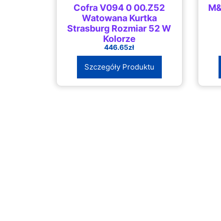
Cofra V094 0 00.Z52
M&
Watowana Kurtka
Strasburg Rozmiar 52 W
Kolorze
446.65
zł
Czarnym/Antracytowym
Szczegóły Produktu