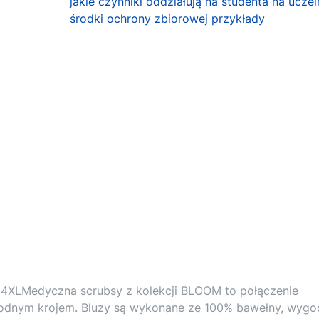
jakie czynniki oddziałują na studenta na uczel
środki ochrony zbiorowej przykłady
 4XLMedyczna scrubsy z kolekcji BLOOM to połączenie
odnym krojem. Bluzy są wykonane ze 100% bawełny, wygo