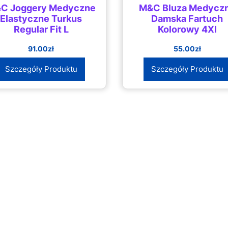
C Joggery Medyczne
M&C Bluza Medycz
Elastyczne Turkus
Damska Fartuch
Regular Fit L
Kolorowy 4Xl
91.00
zł
55.00
zł
Szczegóły Produktu
Szczegóły Produktu