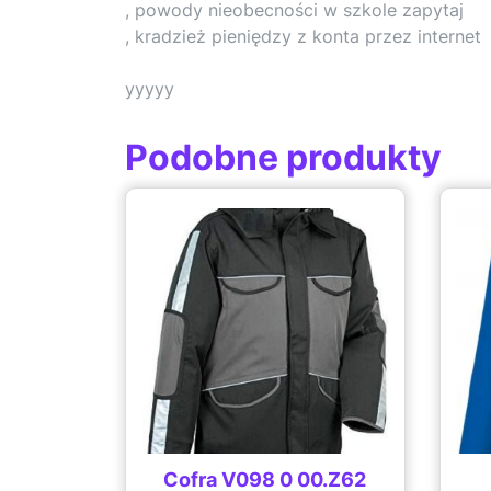
, powody nieobecności w szkole zapytaj
, kradzież pieniędzy z konta przez internet
yyyyy
Podobne produkty
Cofra V098 0 00.Z62