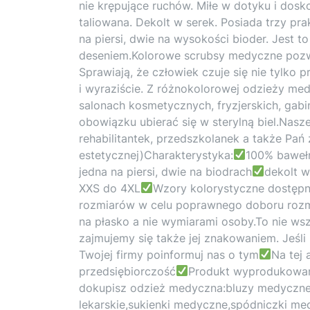
nie krępujące ruchów. Miłe w dotyku i dosk
taliowana. Dekolt w serek. Posiada trzy pr
na piersi, dwie na wysokości bioder. Jest 
deseniem.Kolorowe scrubsy medyczne pozwal
Sprawiają, że człowiek czuje się nie tylko 
i wyraziście. Z różnokolorowej odzieży me
salonach kosmetycznych, fryzjerskich, gab
obowiązku ubierać się w sterylną biel.Nasze
rehabilitantek, przedszkolanek a także Pań 
estetycznej)Charakterystyka:
100% baweł
jedna na piersi, dwie na biodrach
dekolt w
XXS do 4XL
Wzory kolorystyczne dostępn
rozmiarów w celu poprawnego doboru rozmi
na płasko a nie wymiarami osoby.To nie ws
zajmujemy się także jej znakowaniem. Jeśl
Twojej firmy poinformuj nas o tym
Na tej 
przedsiębiorczość
Produkt wyprodukowan
dokupisz odzież medyczna:bluzy medyczne,
lekarskie,sukienki medyczne,spódniczki m