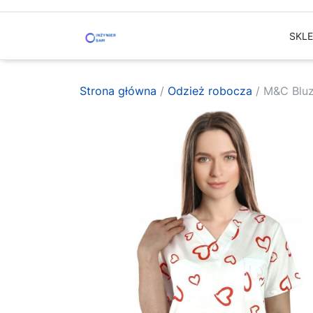
Skip
to
SKL
content
Strona główna
/
Odzież robocza
/ M&C Bluz