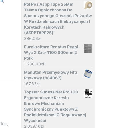
ni
,
Pol Poż Aspp Tape 25Mm
Taśma Ogniochronna Do
Samoczynnego Gaszenia Pożarów
W Rozdzielnicach Elektrycznych I
Korytach Kablowych
(ASPPTAPE25)
386.06
zł
Eurokraftpro Renatus Regał
Wys X Szer 1100 800mm 2
Półki
1 230.00
zł
Manutan Przemysłowy Filtr
Płytkowy (884067)
167.62
zł
Topstar Sitness Net Pro 100
Ergonomiczne Krzesło
Biurowe Mechanizm
Synchroniczny Punktowy Z
Podłokietnikami O Regulowanej
Wysokości
dne,
2 059.10
zł