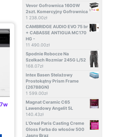
Vevor Gofrownica 1600W
2szt. Komercyjny Gofrownica
1 238.00
zł
CAMBRIDGE AUDIO EVO 75 br
+ CABASSE ANTIGUA MC170
HG -
11 490.00
zł
Spodnie Robocze Na
Szelkach Rozmiar 245G L/52
168.07
zł
Intex Basen Stelażowy
Prostokątny Prism Frame
(26788GN)
1 599.00
zł
Magnat Ceramic C65
07w
Lawendowy Angelit 5L
140.43
zł
L’Oreal Paris Casting Creme
Gloss Farba do włosów 500
Jasny Brąz