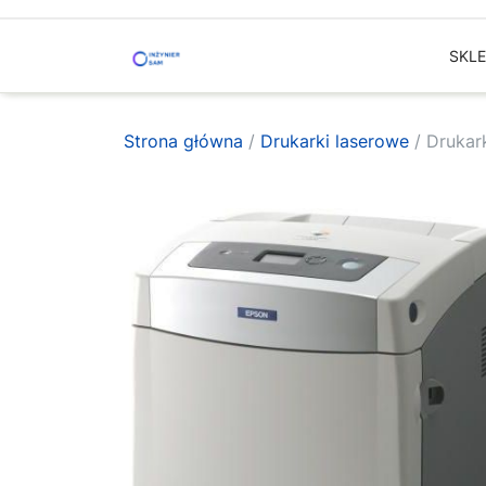
Skip
to
SKL
content
Strona główna
/
Drukarki laserowe
/ Drukar