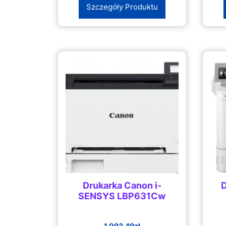
Szczegóły Produktu
Drukarka Canon i-
D
SENSYS LBP631Cw
1 093.49
zł