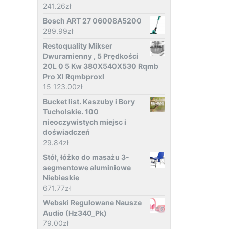
241.26
zł
Bosch ART 27 06008A5200
289.99
zł
Restoquality Mikser
Dwuramienny , 5 Prędkości
20L 0 5 Kw 380X540X530 Rqmb
Pro Xl Rqmbproxl
15 123.00
zł
Bucket list. Kaszuby i Bory
Tucholskie. 100
nieoczywistych miejsc i
doświadczeń
29.84
zł
Stół, łóżko do masażu 3-
segmentowe aluminiowe
Niebieskie
671.77
zł
Webski Regulowane Nausze
Audio (Hz340_Pk)
79.00
zł