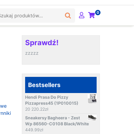
ukaj:
0
Sprawdź!
zzzzz
Bestsellers
Hendi Prasa Do Pizzy
Pizzapress45 (1P010015)
owe
20 220.22
zł
nniki
Sneakersy Bagheera - Zest
Wp 86560-C0108 Black/White
449.99
zł