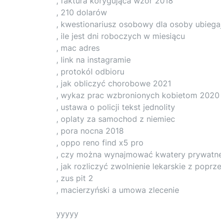
, faktura korygująca wzór 2018
, 210 dolarów
, kwestionariusz osobowy dla osoby ubiegaj
, ile jest dni roboczych w miesiącu
, mac adres
, link na instagramie
, protokól odbioru
, jak obliczyć chorobowe 2021
, wykaz prac wzbronionych kobietom 2020
, ustawa o policji tekst jednolity
, oplaty za samochod z niemiec
, pora nocna 2018
, oppo reno find x5 pro
, czy można wynajmować kwatery prywatne
, jak rozliczyć zwolnienie lekarskie z popr
, zus pit 2
, macierzyński a umowa zlecenie
yyyyy