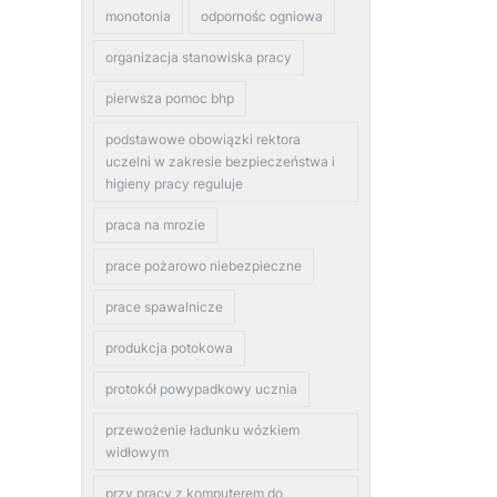
monotonia
odpornośc ogniowa
organizacja stanowiska pracy
pierwsza pomoc bhp
podstawowe obowiązki rektora
uczelni w zakresie bezpieczeństwa i
higieny pracy reguluje
praca na mrozie
prace pożarowo niebezpieczne
prace spawalnicze
produkcja potokowa
protokół powypadkowy ucznia
przewożenie ładunku wózkiem
widłowym
przy pracy z komputerem do