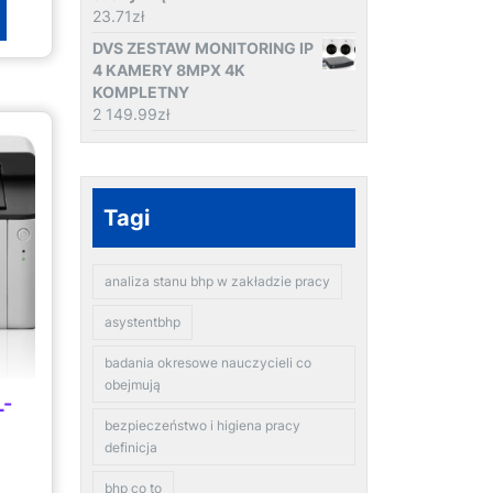
23.71
zł
DVS ZESTAW MONITORING IP
4 KAMERY 8MPX 4K
KOMPLETNY
2 149.99
zł
Tagi
analiza stanu bhp w zakładzie pracy
asystentbhp
badania okresowe nauczycieli co
obejmują
L-
bezpieczeństwo i higiena pracy
definicja
bhp co to