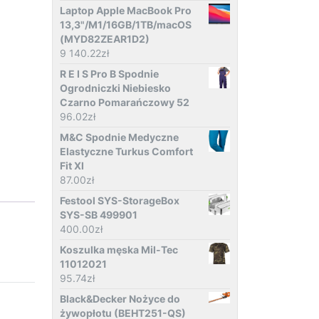
Laptop Apple MacBook Pro
13,3"/M1/16GB/1TB/macOS
(MYD82ZEAR1D2)
9 140.22
zł
R E I S Pro B Spodnie
Ogrodniczki Niebiesko
Czarno Pomarańczowy 52
96.02
zł
M&C Spodnie Medyczne
Elastyczne Turkus Comfort
Fit Xl
87.00
zł
Festool SYS-StorageBox
SYS-SB 499901
400.00
zł
Koszulka męska Mil-Tec
11012021
95.74
zł
Black&Decker Nożyce do
żywopłotu (BEHT251-QS)