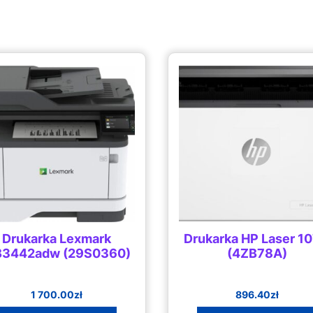
Drukarka Lexmark
Drukarka HP Laser 1
3442adw (29S0360)
(4ZB78A)
1 700.00
zł
896.40
zł