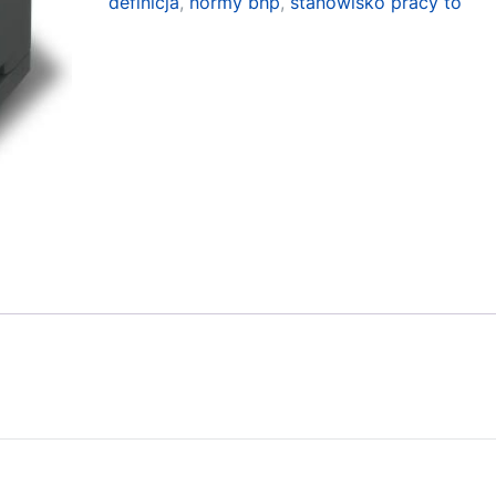
definicja
,
normy bhp
,
stanowisko pracy to