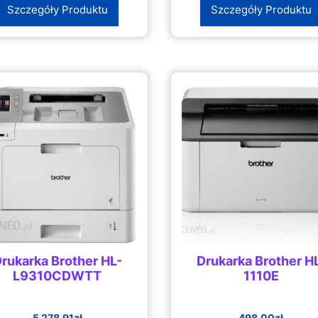
Szczegóły Produktu
Szczegóły Produktu
rukarka Brother HL-
Drukarka Brother H
L9310CDWTT
1110E
5 278.91
zł
498.00
zł