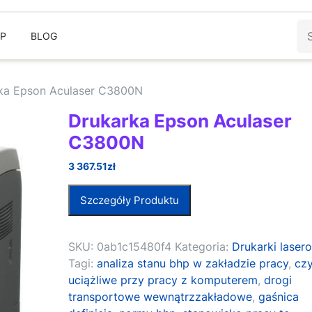
Sz
EP
BLOG
ka Epson Aculaser C3800N
Drukarka Epson Aculaser
C3800N
3 367.51
zł
Szczegóły Produktu
SKU:
0ab1c15480f4
Kategoria:
Drukarki laser
Tagi:
analiza stanu bhp w zakładzie pracy
,
czy
uciążliwe przy pracy z komputerem
,
drogi
transportowe wewnątrzzakładowe
,
gaśnica