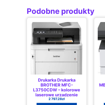
Podobne produkty
Drukarka Drukarka
BROTHER MFC-
MB
L3750CDW – kolorowe
laserowe urzadzenie
2 797.28
zł
wielofunkcyjne – Ekran
dotykowy: 9,3 cm