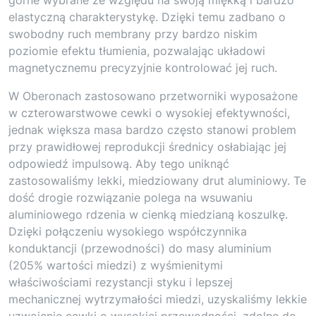
elastyczną charakterystykę. Dzięki temu zadbano o
swobodny ruch membrany przy bardzo niskim
poziomie efektu tłumienia, pozwalając układowi
magnetycznemu precyzyjnie kontrolować jej ruch.
W Oberonach zastosowano przetworniki wyposażone
w czterowarstwowe cewki o wysokiej efektywności,
jednak większa masa bardzo często stanowi problem
przy prawidłowej reprodukcji średnicy osłabiając jej
odpowiedź impulsową. Aby tego uniknąć
zastosowaliśmy lekki, miedziowany drut aluminiowy. Te
dość drogie rozwiązanie polega na wsuwaniu
aluminiowego rdzenia w cienką miedzianą koszulkę.
Dzięki połączeniu wysokiego współczynnika
konduktancji (przewodności) do masy aluminium
(205% wartości miedzi) z wyśmienitymi
właściwościami rezystancji styku i lepszej
mechanicznej wytrzymałości miedzi, uzyskaliśmy lekkie
uzwojenie cewki o wysokiej przewodności, zdolne do