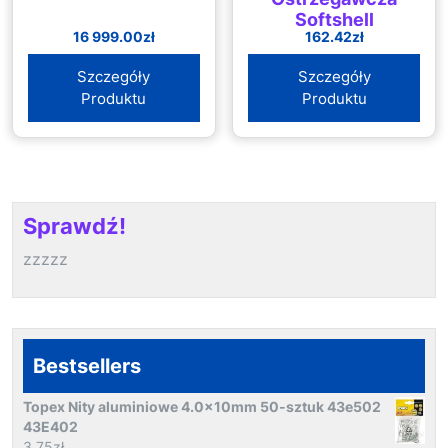
Softshell
16 999.00
zł
162.42
zł
Pomarańczowy 3Xl
Gtv Ht5K259-3Xl
Szczegóły
Szczegóły
Produktu
Produktu
Sprawdź!
zzzzz
Bestsellers
Topex Nity aluminiowe 4.0x10mm 50-sztuk 43e502
43E402
3.75
zł