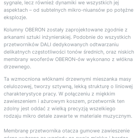
sygnale, lecz również dynamiki we wszystkich jej
aspektach – od subtelnych mikro-niuansów po potężne
eksplozje.
Kolumny OBERON zostały zaprojektowane zgodnie z
arkanami sztuki inżynierskiej. Podobnie do wszystkich
przetworników DALI dedykowanych odtwarzaniu
delikatnych częstotliwości tonów średnich, oraz niskich
membrany wooferów OBERON-ów wykonano z włókna
drzewnego.
Ta wzmocniona włóknami drzewnymi mieszanka masy
celulozowej, tworzy sztywną, lekką strukturę o liniowej
charakterystyce pracy. W połączeniu z miękkim
zawieszeniem i ażurowym koszem, przetwornik ten
zdolny jest oddać z wielką precyzją wszelkiego
rodzaju mikro detale zawarte w materiale muzycznym.
Membranę przetwornika otacza gumowe zawieszenie
górne wybrane ze względu na swoją miękką i bardzo