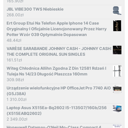
165.90
zł
JBL VIBE300 TWS Niebieskie
268.00
zł
Ert Group Etui Na Telefon Apple Iphone 14 Case
Oryginalny I Oficjalnie Licencjonowany Przez Harry
Potter Wzór 039 Optymalnie Dopasowan
48.44
zł
VARÈSE SARABANDE JOHNNY CASH - JOHNNY CASH:
THE COMPLETE ORIGINAL SUN SINGLES
161.51
zł
Witeg Chłodnica Allihn Zgodna Z Din 12581 Rdzeń I
Tuleja Ns 14/23 Długość Płaszcza 160mm
309.98
zł
Urządzenie wielofunkcyjne HP OfficeJet Pro 7740 AiO
(G5J38A)
1 310.00
zł
Laptop Asus X515Ea-Bq2602 I5-1135G7/16Gb/256
(X515EABQ2602)
2 349.00
zł
Honeywell Datamax-O'Neil Mp-Class Compact 4