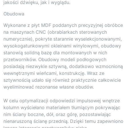
jakości dźwięku, jak i wyglądu.
Obudowa
Wykonane z płyt MDF poddanych precyzyjnej obróbce
na maszynach CNC (obrabiarkach sterowanych
numerycznie), pokryte starannie wyselekcjonowanymi,
wysokogatunkowymi okleinami winylowymi, obudowy
stanowią solidną bazę dla montowanych w nich
przetworników. Obudowy modeli podłogowych
posiadają niezwykle sztywną, dodatkowo wzmocnioną
wewnętrznymi wieńcami, konstrukcję. Wraz ze
sztywnością udało się również praktycznie całkowicie
wyeliminować rezonanse własne obudów.
W celu optymalizacji odpowiedzi impulsowej wnętrze
kolumn wyściełano materiałem tłumiącym pokrywając
nim ściany boczne, dół, oraz górę, pozostawiając
nienaruszoną ścianę przednią. Dzięki temu zapewniono
lepszą integrację przetworników nisko-