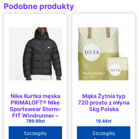
Podobne produkty
Nike Kurtka męska
Mąka Żytnia typ
PRIMALOFT® Nike
720 prosto z młyna
Sportswear Storm-
5kg Polska
FIT Windrunner –
789.99
zł
19.44
zł
Czerń
Szczegóły
Szczegóły