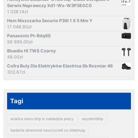
Serwis Naprawczy Xd1-Ws-W3P3E0C0
1 028.14
zł
Hsm Niszczarka Securio P36I 1 X 5 Mm Y
17 048.80
zł
Panasonic Pt-Rdq80
99 999.00
zł
Bluedio Hi TWS Czarny
48.00
zł
Cofra Buty Dla Elektryków Electrica Sb Rozmiar 46
302.67
zł
Tagi
analiza stanu bhp w zakładzie pracy
asystentbhp
badania okresowe nauczycieli co obejmują