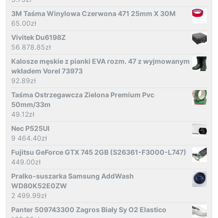
3M Taśma Winylowa Czerwona 471 25mm X 30M
65.00
zł
Vivitek Du6198Z
56 878.85
zł
Kalosze męskie z pianki EVA rozm. 47 z wyjmowanym
wkładem Vorel 73973
92.89
zł
Taśma Ostrzegawcza Zielona Premium Pvc
50mm/33m
49.12
zł
Nec P525Ul
9 464.40
zł
Fujitsu GeForce GTX 745 2GB (S26361-F3000-L747)
449.00
zł
Pralko-suszarka Samsung AddWash
WD80K52E0ZW
2 499.99
zł
Panter 509743300 Zagros Biały Sy O2 Elastico