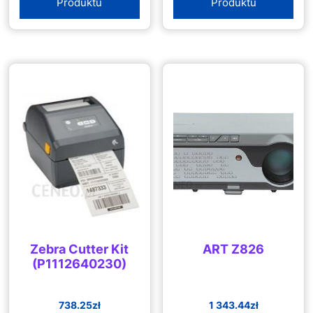
Produktu
Produktu
Zebra Cutter Kit
ART Z826
(P1112640230)
738.25
zł
1 343.44
zł