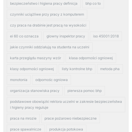
bezpieczeństwo i higiena pracy definicja
bhp co to
czynniki uciążliwe przy pracy z komputerem
czy praca na drabinie jest pracą na wysokości
ei 60 co oznacza
glowny inspektor pracy
iso 45001:2018
jakie czynniki oddziałują na studenta na uczelni
karta przeglądu maszyny wzór
klasa odporności ogniowej
klasy odporności ogniowej
listy kontrolne bhp
metoda pha
monotonia
odpornośc ogniowa
organizacja stanowiska pracy
pierwsza pomoc bhp
podstawowe obowiązki rektora uczelni w zakresie bezpieczeństwa
i higieny pracy reguluje
praca na mrozie
prace pożarowo niebezpieczne
prace spawalnicze
produkcja potokowa