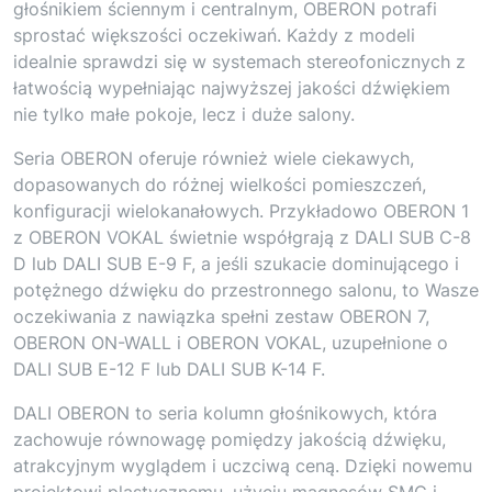
głośnikiem ściennym i centralnym, OBERON potrafi
sprostać większości oczekiwań. Każdy z modeli
idealnie sprawdzi się w systemach stereofonicznych z
łatwością wypełniając najwyższej jakości dźwiękiem
nie tylko małe pokoje, lecz i duże salony.
Seria OBERON oferuje również wiele ciekawych,
dopasowanych do różnej wielkości pomieszczeń,
konfiguracji wielokanałowych. Przykładowo OBERON 1
z OBERON VOKAL świetnie współgrają z DALI SUB C-8
D lub DALI SUB E-9 F, a jeśli szukacie dominującego i
potężnego dźwięku do przestronnego salonu, to Wasze
oczekiwania z nawiązka spełni zestaw OBERON 7,
OBERON ON-WALL i OBERON VOKAL, uzupełnione o
DALI SUB E-12 F lub DALI SUB K-14 F.
DALI OBERON to seria kolumn głośnikowych, która
zachowuje równowagę pomiędzy jakością dźwięku,
atrakcyjnym wyglądem i uczciwą ceną. Dzięki nowemu
projektowi plastycznemu, użyciu magnesów SMC i