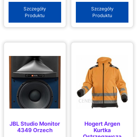
Szczegóły
Szczegóły
Produktu
Produktu
JBL Studio Monitor
Hogert Argen
4349 Orzech
Kurtka
Ostrzegawcza