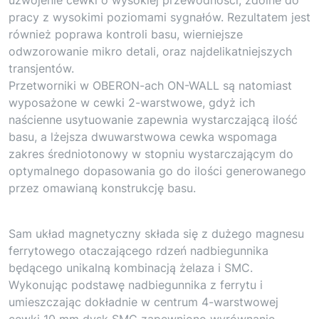
pracy z wysokimi poziomami sygnałów. Rezultatem jest
również poprawa kontroli basu, wierniejsze
odwzorowanie mikro detali, oraz najdelikatniejszych
transjentów.
Przetworniki w OBERON-ach ON-WALL są natomiast
wyposażone w cewki 2-warstwowe, gdyż ich
naścienne usytuowanie zapewnia wystarczającą ilość
basu, a lżejsza dwuwarstwowa cewka wspomaga
zakres średniotonowy w stopniu wystarczającym do
optymalnego dopasowania go do ilości generowanego
przez omawianą konstrukcję basu.
Sam układ magnetyczny składa się z dużego magnesu
ferrytowego otaczającego rdzeń nadbiegunnika
będącego unikalną kombinacją żelaza i SMC.
Wykonując podstawę nadbiegunnika z ferrytu i
umieszczając dokładnie w centrum 4-warstwowej
cewki 10 mm dysk SMC zapewniono wyrównanie