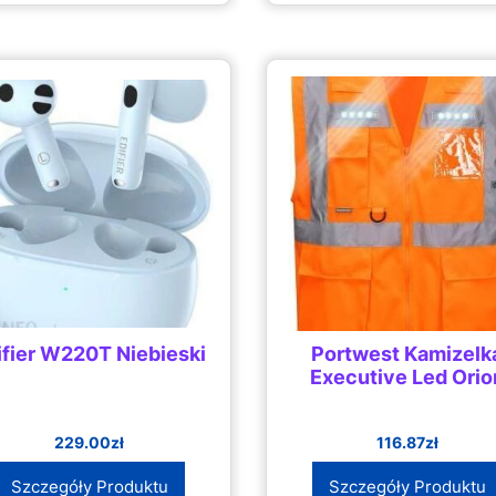
ifier W220T Niebieski
Portwest Kamizelk
Executive Led Orio
229.00
zł
116.87
zł
Szczegóły Produktu
Szczegóły Produktu