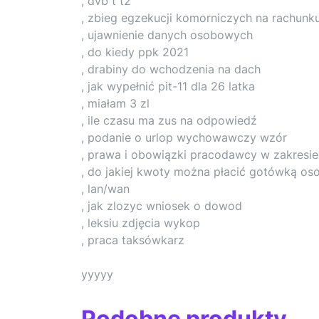
, dvb t t2
, zbieg egzekucji komorniczych na rachu
, ujawnienie danych osobowych
, do kiedy ppk 2021
, drabiny do wchodzenia na dach
, jak wypełnić pit-11 dla 26 latka
, miałam 3 zl
, ile czasu ma zus na odpowiedź
, podanie o urlop wychowawczy wzór
, prawa i obowiązki pracodawcy w zakresi
, do jakiej kwoty można płacić gotówką os
, lan/wan
, jak zlozyc wniosek o dowod
, leksiu zdjęcia wykop
, praca taksówkarz
yyyyy
Podobne produkty