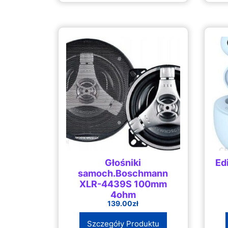
Głośniki
Ed
samoch.Boschmann
XLR-4439S 100mm
4ohm
139.00
zł
Szczegóły Produktu