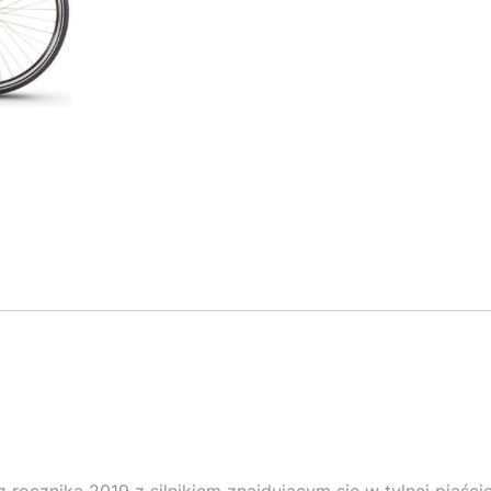
z rocznika 2019 z silnikiem znajdującym się w tylnej piaści