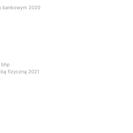
nku bankowym 2020
e bhp
obą fizyczną 2021