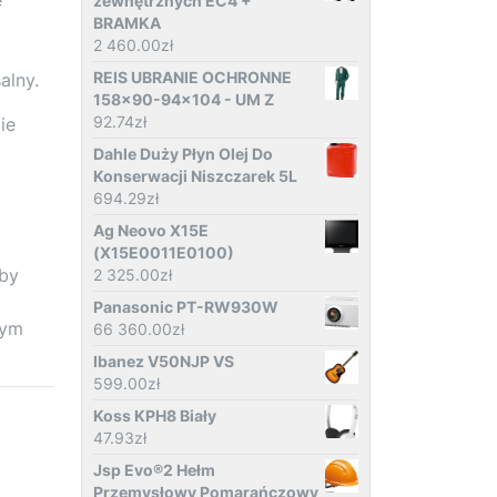
zewnętrznych EC4 +
BRAMKA
2 460.00
zł
REIS UBRANIE OCHRONNE
alny.
158x90-94x104 - UM Z
92.74
zł
ie
Dahle Duży Płyn Olej Do
Konserwacji Niszczarek 5L
694.29
zł
Ag Neovo X15E
(X15E0011E0100)
 by
2 325.00
zł
Panasonic PT-RW930W
nym
66 360.00
zł
Ibanez V50NJP VS
599.00
zł
Koss KPH8 Biały
47.93
zł
Jsp Evo®2 Hełm
Przemysłowy Pomarańczowy