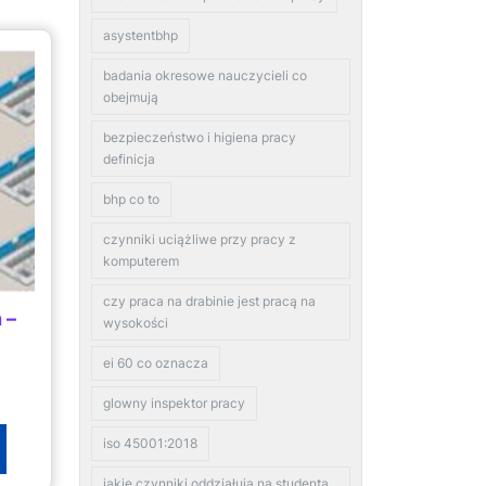
asystentbhp
badania okresowe nauczycieli co
obejmują
bezpieczeństwo i higiena pracy
definicja
bhp co to
czynniki uciążliwe przy pracy z
komputerem
czy praca na drabinie jest pracą na
 –
wysokości
ei 60 co oznacza
glowny inspektor pracy
iso 45001:2018
jakie czynniki oddziałują na studenta