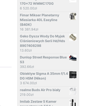
170x72 WMMC170G
6 520.00
zł
Fimar Mikser Planetarny
Miesiarka 40L Easyline
(B40K)
16 381.94
zł
Geko Dysza Wody Do Myjek
Ciśnieniowych Serii Hd/Hds
8907408298
13.60
zł
Dunlop Street Response Blue
S3
392.66
zł
Obiektyw Sigma A 35mm f/1.4
DG HSM (Nikon)
3 674.00
zł
realme Buds Air Pro biały
219.00
zł
Imilab Zestaw 5 Kamer
e