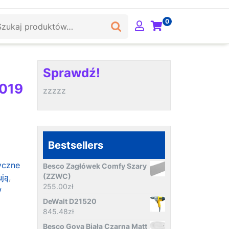
ukaj:
0
Sprawdź!
2019
zzzzz
Bestsellers
yczne
Besco Zagłówek Comfy Szary
(ZZWC)
ują
,
255.00
zł
w
DeWalt D21520
845.48
zł
Besco Goya Biała Czarna Matt