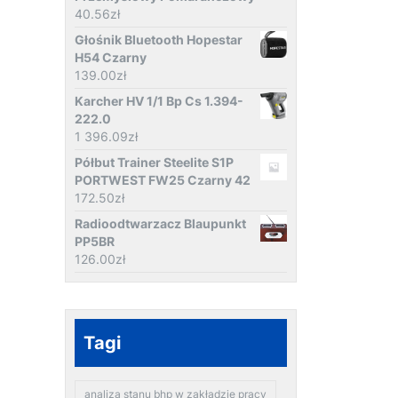
40.56
zł
Głośnik Bluetooth Hopestar
H54 Czarny
139.00
zł
Karcher HV 1/1 Bp Cs 1.394-
222.0
1 396.09
zł
Półbut Trainer Steelite S1P
PORTWEST FW25 Czarny 42
172.50
zł
Radioodtwarzacz Blaupunkt
PP5BR
126.00
zł
Tagi
analiza stanu bhp w zakładzie pracy