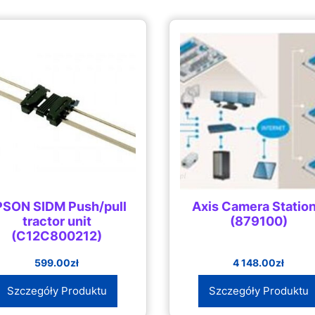
PSON SIDM Push/pull
Axis Camera Station
tractor unit
(879100)
(C12C800212)
599.00
zł
4 148.00
zł
Szczegóły Produktu
Szczegóły Produktu