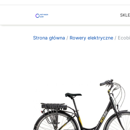
Skip
to
SKL
content
Strona główna
/
Rowery elektryczne
/ Ecobi