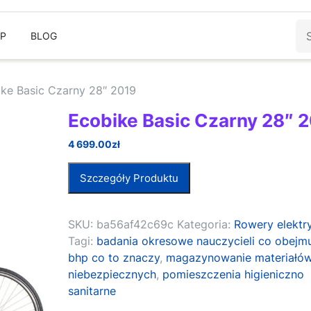
Sz
EP
BLOG
ke Basic Czarny 28″ 2019
Ecobike Basic Czarny 28″ 
4 699.00
zł
Szczegóły Produktu
SKU:
ba56af42c69c
Kategoria:
Rowery elektr
Tagi:
badania okresowe nauczycieli co obejm
bhp co to znaczy
,
magazynowanie materiałó
niebezpiecznych
,
pomieszczenia higieniczno
sanitarne