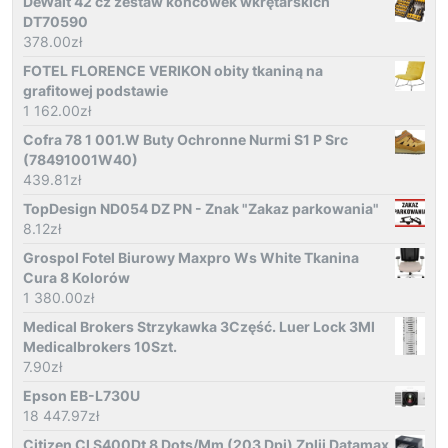
DeWalt 42 cz zestaw końcówek wkrętarskich
DT70590
378.00
zł
FOTEL FLORENCE VERIKON obity tkaniną na
grafitowej podstawie
1 162.00
zł
Cofra 78 1 001.W Buty Ochronne Nurmi S1 P Src
(78491001W40)
439.81
zł
TopDesign ND054 DZ PN - Znak "Zakaz parkowania"
8.12
zł
Grospol Fotel Biurowy Maxpro Ws White Tkanina
Cura 8 Kolorów
1 380.00
zł
Medical Brokers Strzykawka 3Część. Luer Lock 3Ml
Medicalbrokers 10Szt.
7.90
zł
Epson EB-L730U
18 447.97
zł
Citizen Cl S400Dt 8 Dots/Mm (203 Dpi) Zplii Datamax