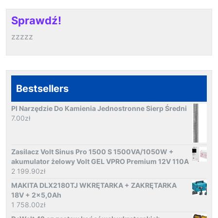
Sprawdź!
zzzzz
Bestsellers
Pl Narzędzie Do Kamienia Jednostronne Sierp Średni
7.00
zł
Zasilacz Volt Sinus Pro 1500 S 1500VA/1050W +
akumulator żelowy Volt GEL VPRO Premium 12V 110A
2 199.90
zł
MAKITA DLX2180TJ WKRĘTARKA + ZAKRĘTARKA
18V + 2x5,0Ah
1 758.00
zł