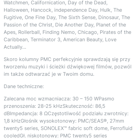
Watchmen, Californication, Day of the Dead,
Halloween, Hancock, independence Day, Hulk, The
Fugitive, One Fine Day, The Sixth Sense, Dinosaur, The
Passion of the Christ, Die Another Day, Planet of the
Apes, Rollerball, Finding Nemo, Chicago, Pirates of the
Caribbean, Terminator 3, American Beauty, Love
Actually…
Skoro kolumny PMC perfekcyjnie sprawdzają się przy
tworzeniu muzyki i ścieżki dźwiękowej filmów, pozwól
im także odtwarzać je w Twoim domu.
Dane techniczne:
Zalecana moc wzmacniacza: 30 – 150 WPasmo
przenoszenia: 28-25 kHzSkuteczność: 86,5
dBImpedancja: 8 ΩCzęstotliwość podziału zwrotnicy:
1,8 kHzGłośnik wysokotonowy: PMC/SEAS®, 27mm
twenty5 series, SONOLEX™ fabric soft dome, Ferrofluid
cooledGł. niskotonowy: PMC twenty5 series