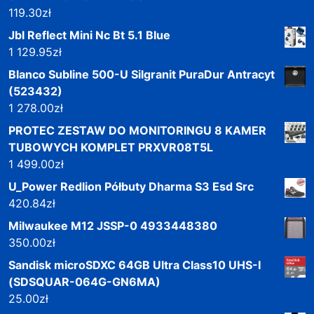
119.30
zł
Jbl Reflect Mini Nc Bt 5.1 Blue
1 129.95
zł
Blanco Subline 500-U Silgranit PuraDur Antracyt
(523432)
1 278.00
zł
PROTEC ZESTAW DO MONITORINGU 8 KAMER
TUBOWYCH KOMPLET PRXVR08T5L
1 499.00
zł
U_Power Redlion Półbuty Dharma S3 Esd Src
420.84
zł
Milwaukee M12 JSSP-0 4933448380
350.00
zł
Sandisk microSDXC 64GB Ultra Class10 UHS-I
(SDSQUAR-064G-GN6MA)
25.00
zł