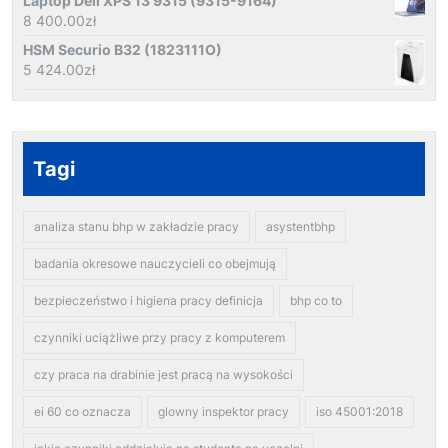
Laptop Dell XPS 13 9315 (9315-9164)
8 400.00
zł
HSM Securio B32 (1823111O)
5 424.00
zł
Tagi
analiza stanu bhp w zakładzie pracy
asystentbhp
badania okresowe nauczycieli co obejmują
bezpieczeństwo i higiena pracy definicja
bhp co to
czynniki uciążliwe przy pracy z komputerem
czy praca na drabinie jest pracą na wysokości
ei 60 co oznacza
glowny inspektor pracy
iso 45001:2018