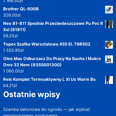
1 168.50
zł
Brother QL-600B
328.00
zł
Neo 81-811 Spodnie Przeciwdeszczowe Pu Pvc R
Xxl (81811)
56.25
zł
Topex Szafka Warsztatowa 455 El. 79R502
1 555.95
zł
Oleo Mac Odkurzacz Do Pracy Na Sucho I Mokro
Omv 32 Nem (9355001300)
1 060.00
zł
Reis Komplet Termoaktywny L Xl Us Warm Bs
84.21
zł
Ostatnie wpisy
Szamba betonowe do ogrodu — jak wybrać
renomowanego producenta