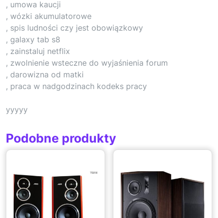
, umowa kaucji
, wózki akumulatorowe
, spis ludności czy jest obowiązkowy
, galaxy tab s8
, zainstaluj netflix
, zwolnienie wsteczne do wyjaśnienia forum
, darowizna od matki
, praca w nadgodzinach kodeks pracy
yyyyy
Podobne produkty