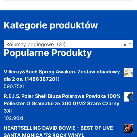
Kategorie produktów
Kolumny podłogowe (31)
×
Popularne Produkty
Villeroy&Boch Spring Awaken. Zestaw obiadowy
dla 2 os. (1486387281)
590.75
zł
R.E.I.S. Polar Shell Bluza Polarowa Powłoka 100%
Poliester O Gramaturze 300 G/M2 Szaro Czarny
3Xl
102.90
zł
HEARTSELLING DAVID BOWIE - BEST OF LIVE
SANTA MONICA '72 ROCK WINYL