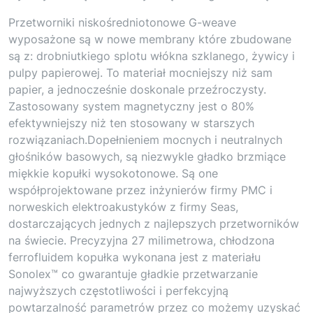
Przetworniki niskośredniotonowe G-weave
wyposażone są w nowe membrany które zbudowane
są z: drobniutkiego splotu włókna szklanego, żywicy i
pulpy papierowej. To materiał mocniejszy niż sam
papier, a jednocześnie doskonale przeźroczysty.
Zastosowany system magnetyczny jest o 80%
efektywniejszy niż ten stosowany w starszych
rozwiązaniach.Dopełnieniem mocnych i neutralnych
głośników basowych, są niezwykle gładko brzmiące
miękkie kopułki wysokotonowe. Są one
współprojektowane przez inżynierów firmy PMC i
norweskich elektroakustyków z firmy Seas,
dostarczających jednych z najlepszych przetworników
na świecie. Precyzyjna 27 milimetrowa, chłodzona
ferrofluidem kopułka wykonana jest z materiału
Sonolex™ co gwarantuje gładkie przetwarzanie
najwyższych częstotliwości i perfekcyjną
powtarzalność parametrów przez co możemy uzyskać