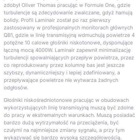
zdobył Oliver Thomas pracując w Formule One, gdzie
turbulencje są zdecydowanie zwalczane, gdyż hamują
bolidy. Profil Laminair został po raz pierwszy
zastosowany w profesjonalnych monitorach głównych
QB1, gdzie w linię transmisyjną wdmuchują powietrze 4
potężne 10 calowe głośniki niskotonowe, dysponujące
łączną mocą 4000W. Laminair zapewnił minimalizację
turbulencji spowalniających przepływ powietrza, przez
co reprodukowany przez kolumnę bas jest jeszcze
szybszy, dynamiczniejszy i lepiej zdefiniowany, a
przepływające powietrze nie wytwarza żadnych
odgłosów.
Głośniki niskośredniotonowe pracując w obudowach
wykorzystujących linię transmisyjną muszą być zdolne
do pracy w ekstremalnych warunkach. Muszą posiadać
bardzo dużą wytrzymałość na przeciążenia, być
czułymi na najmniejsze zmiany sygnału, a przy tym
wykazywać się bardzo wysoką szczegółowością.