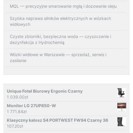
MQL — precyzyjne smarowanie mgłą i dozowanie oleju
Szybka naprawa silników elektrycznych w wózkach
widłowych
Czyste zbiorniki, bezpieczna woda — czyszczenie i
dezynfekcja z Hydrochemią
Wózki widłowe w Warszawie — sprzedaż, serwis i
zasilanie
Unique Fotel Biurowy Ergonic Czarny
1 039.00
zł
Monitor LG 27UP850-W
1 771.84
zł
Klasyczny kalosz S4 PORTWEST FW94 Czarny 36
107.20
zł