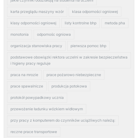
jakie czynniki oddziałują na studenta na uczelni
karta przeglądu maszyny wzór
klasa odporności ogniowej
klasy odporności ogniowej
listy kontrolne bhp
metoda pha
monotonia
odpornośc ogniowa
organizacja stanowiska pracy
pierwsza pomoc bhp
podstawowe obowiązki rektora uczelni w zakresie bezpieczeństwa
i higieny pracy reguluje
praca na mrozie
prace pożarowo niebezpieczne
prace spawalnicze
produkcja potokowa
protokół powypadkowy ucznia
przewożenie ładunku wózkiem widłowym
przy pracy z komputerem do czynników uciążliwych należą:
reczne prace transportowe