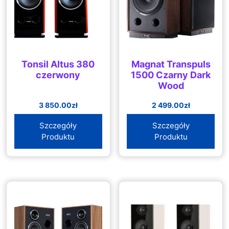
Tonsil Altus 380
Magnat Transpuls
czerwony
1500 Czarny Dark
Wood
3 850.00
zł
2 499.00
zł
Szczegóły
Szczegóły
Produktu
Produktu