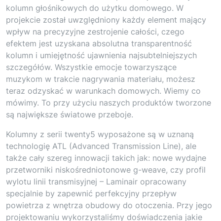
kolumn głośnikowych do użytku domowego. W
projekcie został uwzględniony każdy element mający
wpływ na precyzyjne zestrojenie całości, czego
efektem jest uzyskana absolutna transparentność
kolumn i umiejętność ujawnienia najsubtelniejszych
szczegółów. Wszystkie emocje towarzyszące
muzykom w trakcie nagrywania materiału, możesz
teraz odzyskać w warunkach domowych. Wiemy co
mówimy. To przy użyciu naszych produktów tworzone
są największe światowe przeboje.
Kolumny z serii twenty5 wyposażone są w uznaną
technologię ATL (Advanced Transmission Line), ale
także cały szereg innowacji takich jak: nowe wydajne
przetworniki niskośredniotonowe g-weave, czy profil
wylotu linii transmisyjnej – Laminair opracowany
specjalnie by zapewnić perfekcyjny przepływ
powietrza z wnętrza obudowy do otoczenia. Przy jego
projektowaniu wykorzystaliśmy doświadczenia jakie