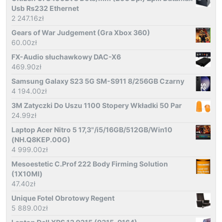
Usb Rs232 Ethernet
2 247.16
zł
Gears of War Judgement (Gra Xbox 360)
60.00
zł
FX-Audio słuchawkowy DAC-X6
469.90
zł
Samsung Galaxy S23 5G SM-S911 8/256GB Czarny
4 194.00
zł
3M Zatyczki Do Uszu 1100 Stopery Wkładki 50 Par
24.99
zł
Laptop Acer Nitro 5 17,3"/i5/16GB/512GB/Win10
(NH.Q8KEP.00G)
4 999.00
zł
Mesoestetic C.Prof 222 Body Firming Solution
(1X10Ml)
47.40
zł
Unique Fotel Obrotowy Regent
5 889.00
zł