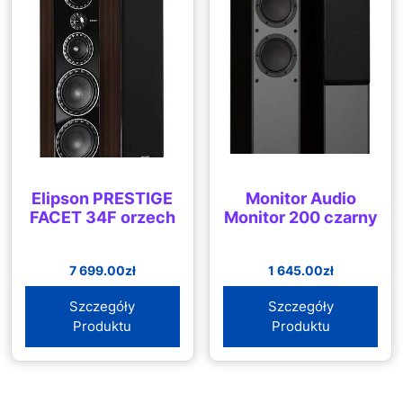
Elipson PRESTIGE
Monitor Audio
FACET 34F orzech
Monitor 200 czarny
7 699.00
zł
1 645.00
zł
Szczegóły
Szczegóły
Produktu
Produktu