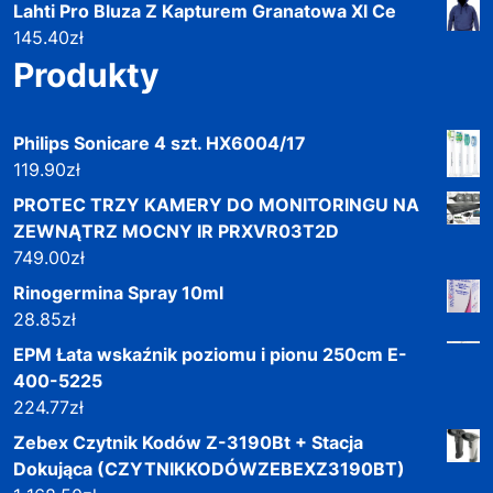
Lahti Pro Bluza Z Kapturem Granatowa Xl Ce
145.40
zł
Produkty
Philips Sonicare 4 szt. HX6004/17
119.90
zł
PROTEC TRZY KAMERY DO MONITORINGU NA
ZEWNĄTRZ MOCNY IR PRXVR03T2D
749.00
zł
Rinogermina Spray 10ml
28.85
zł
EPM Łata wskaźnik poziomu i pionu 250cm E-
400-5225
224.77
zł
Zebex Czytnik Kodów Z-3190Bt + Stacja
Dokująca (CZYTNIKKODÓWZEBEXZ3190BT)