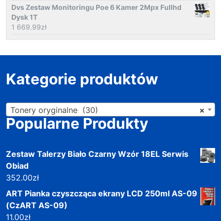
Dvs Zestaw Monitoringu Poe 6 Kamer 2Mpx Fullhd
Dysk 1T
1 669.99
zł
Kategorie produktów
Tonery oryginalne (30)
×
Popularne Produkty
Zestaw Talerzy Biało Czarny Wzór 18EL Serwis
Obiad
352.00
zł
ART Pianka czyszcząca ekrany LCD 250ml AS-09
(CzART AS-09)
11.00
zł