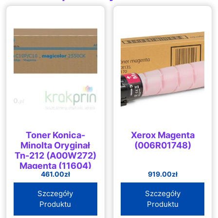
Toner Konica-
Xerox Magenta
Minolta Oryginał
(006R01748)
Tn-212 (A00W272)
Magenta (11604)
461.00
zł
919.00
zł
Szczegóły
Szczegóły
Produktu
Produktu