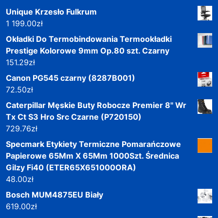
Unique Krzesło Fulkrum
1 199.00
zł
Okładki Do Termobindowania Termookładki
Prestige Kolorowe 9mm Op.80 szt. Czarny
151.29
zł
Canon PG545 czarny (8287B001)
72.50
zł
Caterpillar Męskie Buty Robocze Premier 8" Wr
Tx Ct S3 Hro Src Czarne (P720150)
729.76
zł
Specmark Etykiety Termiczne Pomarańczowe
Papierowe 65Mm X 65Mm 1000Szt. Średnica
Gilzy Fi40 (ETER65X651000ORA)
48.00
zł
Bosch MUM4875EU Biały
619.00
zł