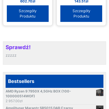
602.70
zł
143.51
zł
C258 C308 C368
(A4NNWY4)
Szczegóły
Szczegóły
Produktu
Produktu
Sprawdź!
zzzzz
Bestsellers
AMD Ryzen 9 7950X 4,5GHz BOX (100-
100000514WOF)
2 957.00
zł
Amplituner Marantz SR5015 DAB Czarny