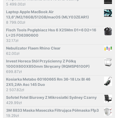
5 499.00
zł
Laptop Apple MacBook Air
13,6"/M2/16GB/512GB/macOS (MLY03ZEAR1)
8 799.00
zł
Fisch Tools Pogłębiacz Hss 6 X25Mm D1=6 D2=16
L=25 F06390600
32.17
zł
Nebulizator Flaem Rhino Clear
62.00
zł
Invest Horeca Stół Przyścienny Z Półką
1000X600X850mm Skręcany (RQMSP6100P)
699.87
zł
Kosiarka Metabo 60160665 Rm 36-18 Ltx Bl 46
2X5,2Ah Asc 145 Duo
2 507.82
zł
Sofotel Fotel Biurowy Z Mikrosiatki Sydney Czarny
429.99
zł
3M 8833 Maska Maseczka Filtrująca Półmaska Ffp3
19.29
zł