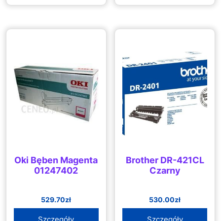
Oki Bęben Magenta
Brother DR-421CL
01247402
Czarny
529.70
zł
530.00
zł
Szczegóły
Szczegóły