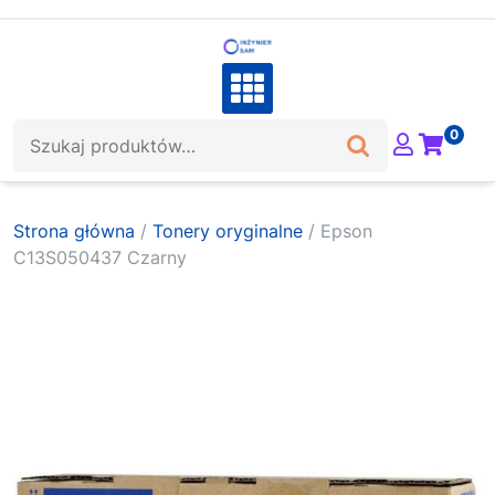
Skip
to
content
Szukaj:
0
Strona główna
/
Tonery oryginalne
/ Epson
C13S050437 Czarny