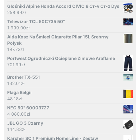
Głośniki Alpine Honda Accord CIVIC 8 Cr-v Cr-z Dys
258.99
zł
Telewizor TCL 50C735 50"
1 999.00
zł
Alda Kosz Na Śmieci Cigarette Pilar 15L Srebrny
Połysk
197.72
zł
Portwest Ogrodniczki Ocieplane Zimowe Araflame
701.99
zł
Brother TX-551
132.01
zł
Flaga Belgii
48.18
zł
NEC 50" 60003727
4 080.00
zł
JBL GO 3 Czarny
144.83
zł
Karcher SC 1 Premium Home Line - Zestaw