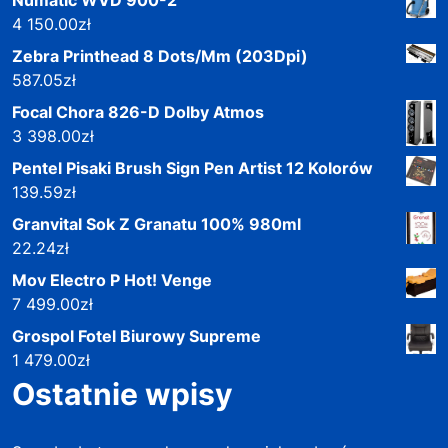
4 150.00
zł
Zebra Printhead 8 Dots/Mm (203Dpi)
587.05
zł
Focal Chora 826-D Dolby Atmos
3 398.00
zł
Pentel Pisaki Brush Sign Pen Artist 12 Kolorów
139.59
zł
Granvital Sok Z Granatu 100% 980ml
22.24
zł
Mov Electro P Hot! Venge
7 499.00
zł
Grospol Fotel Biurowy Supreme
1 479.00
zł
Ostatnie wpisy