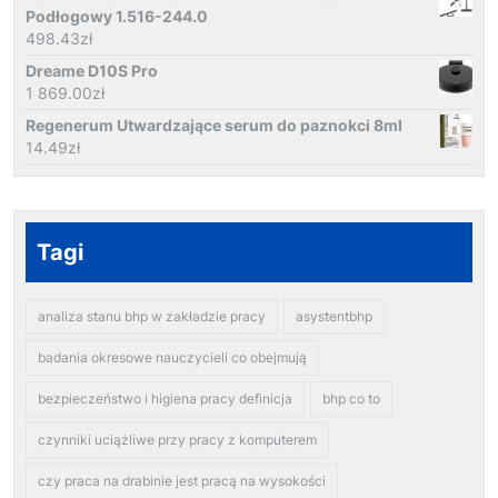
Podłogowy 1.516-244.0
498.43
zł
Dreame D10S Pro
1 869.00
zł
Regenerum Utwardzające serum do paznokci 8ml
14.49
zł
Tagi
analiza stanu bhp w zakładzie pracy
asystentbhp
badania okresowe nauczycieli co obejmują
bezpieczeństwo i higiena pracy definicja
bhp co to
czynniki uciążliwe przy pracy z komputerem
czy praca na drabinie jest pracą na wysokości