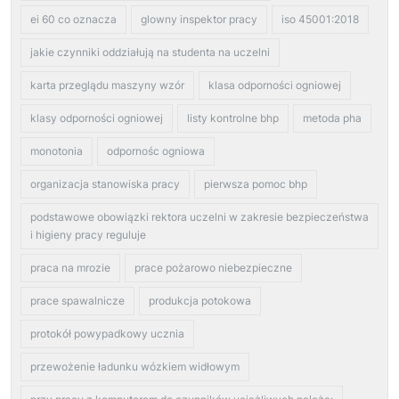
ei 60 co oznacza
glowny inspektor pracy
iso 45001:2018
jakie czynniki oddziałują na studenta na uczelni
karta przeglądu maszyny wzór
klasa odporności ogniowej
klasy odporności ogniowej
listy kontrolne bhp
metoda pha
monotonia
odpornośc ogniowa
organizacja stanowiska pracy
pierwsza pomoc bhp
podstawowe obowiązki rektora uczelni w zakresie bezpieczeństwa
i higieny pracy reguluje
praca na mrozie
prace pożarowo niebezpieczne
prace spawalnicze
produkcja potokowa
protokół powypadkowy ucznia
przewożenie ładunku wózkiem widłowym