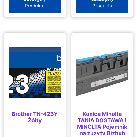
Produktu
Produktu
Brother TN-423Y
Konica Minolta
Żółty
TANIA DOSTAWA !
MINOLTA Pojemnik
na zuzyty Bizhub