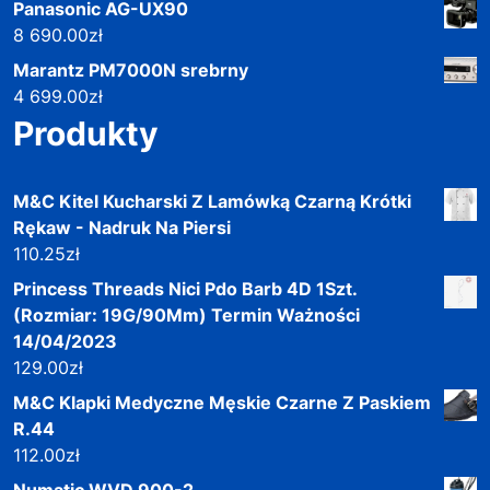
Panasonic AG-UX90
8 690.00
zł
Marantz PM7000N srebrny
4 699.00
zł
Produkty
M&C Kitel Kucharski Z Lamówką Czarną Krótki
Rękaw - Nadruk Na Piersi
110.25
zł
Princess Threads Nici Pdo Barb 4D 1Szt.
(Rozmiar: 19G/90Mm) Termin Ważności
14/04/2023
129.00
zł
M&C Klapki Medyczne Męskie Czarne Z Paskiem
R.44
112.00
zł
Numatic WVD 900-2