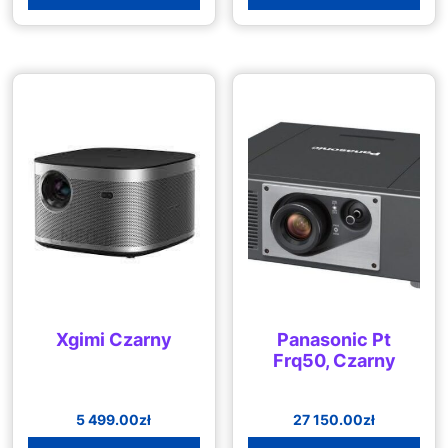
Xgimi Czarny
Panasonic Pt
Frq50, Czarny
5 499.00
zł
27 150.00
zł