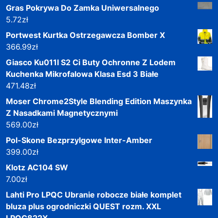
Gras Pokrywa Do Zamka Uniwersalnego
5.72
zł
Portwest Kurtka Ostrzegawcza Bomber X
366.99
zł
Giasco Ku011I S2 Ci Buty Ochronne Z Lodem
Kuchenka Mikrofalowa Klasa Esd 3 Białe
471.48
zł
Moser Chrome2Style Blending Edition Maszynka
Z Nasadkami Magnetycznymi
569.00
zł
Pol-Skone Bezprzylgowe Inter-Amber
399.00
zł
Klotz AC104 SW
7.00
zł
Lahti Pro LPQC Ubranie robocze białe komplet
bluza plus ogrodniczki QUEST rozm. XXL
LPQC822X