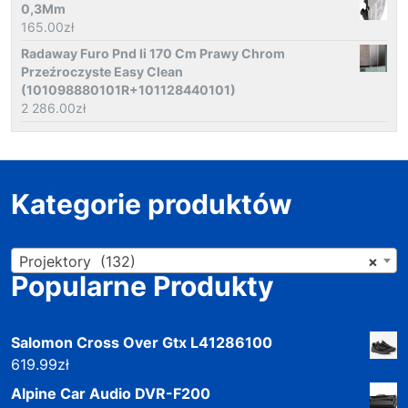
0,3Mm
165.00
zł
Radaway Furo Pnd Ii 170 Cm Prawy Chrom
Przeźroczyste Easy Clean
(101098880101R+101128440101)
2 286.00
zł
Kategorie produktów
Projektory (132)
×
Popularne Produkty
Salomon Cross Over Gtx L41286100
619.99
zł
Alpine Car Audio DVR-F200