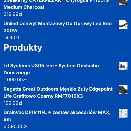
Medium Charcoal
319.99
zł
Uniled Uchwyt Montażowy Do Oprawy Led Rod
200W
14.90
zł
Produkty
Ld Systems U305 Iem - System Odsłuchu
Dousznego
1 090.00
zł
Regatta Great Outdoors Męskie Buty Edgepoint
Life Grafitowo Czarny RMF7010X3
199.99
zł
DrainVac DF1R11FL + zestaw akcesoriów MAX,
9m
6 590.00
zł