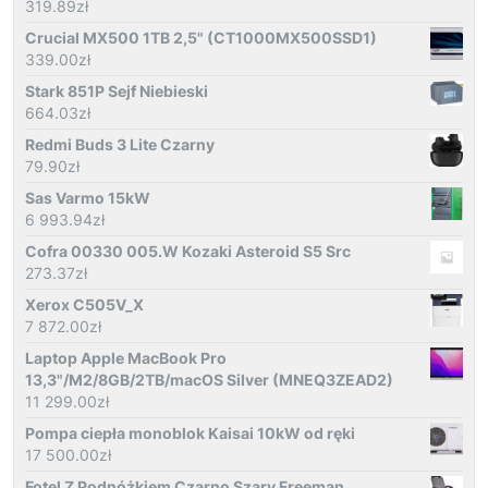
319.89
zł
Crucial MX500 1TB 2,5" (CT1000MX500SSD1)
339.00
zł
Stark 851P Sejf Niebieski
664.03
zł
Redmi Buds 3 Lite Czarny
79.90
zł
Sas Varmo 15kW
6 993.94
zł
Cofra 00330 005.W Kozaki Asteroid S5 Src
273.37
zł
Xerox C505V_X
7 872.00
zł
Laptop Apple MacBook Pro
13,3"/M2/8GB/2TB/macOS Silver (MNEQ3ZEAD2)
11 299.00
zł
Pompa ciepła monoblok Kaisai 10kW od ręki
17 500.00
zł
Fotel Z Podnóżkiem Czarno Szary Freeman