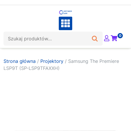
Skip
to
content
Szukaj:
0
Strona główna
/
Projektory
/ Samsung The Premiere
LSP9T (SP-LSP9TFAXXH)