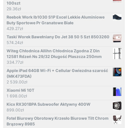
100szt
29.36
zł
Reebok Work Ib1030 S1P Excel Lekkie Aluminiowe
Buty Sportowe Pr Granatowe Białe
429.27
zł
Taski Worek Bawełniany Do Jet 38 50 5 Szt 8503260
574.24
zł
Witeg Chłodnica Allihn Chłodnica Zgodna Z Din
12581 Rdzeń Ns 29/32 Długość Płaszcza 250mm
334.77
zł
Apple iPad 64GB Wi-Fi + Cellular Gwiezdna szarość
(MK473FDA)
2 539.00
zł
Xiaomi Mi 10T
1 698.00
zł
Kicx RX301BPA Subwoofer Aktywny 400W
899.00
zł
Fotel Biurowy Obrotowy Krzesło Biurowe Tilt Chrom
Brązowy 8985