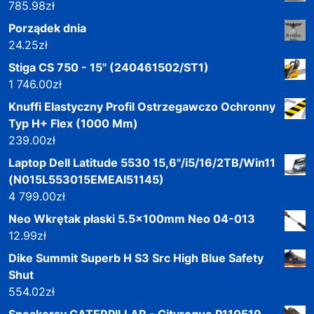
785.98
zł
Porządek dnia
24.25
zł
Stiga CS 750 - 15" (240461502/ST1)
1 746.00
zł
Knuffi Elastyczny Profil Ostrzegawczo Ochronny
Typ H+ Flex (1000 Mm)
239.00
zł
Laptop Dell Latitude 5530 15,6"/i5/16/2TB/Win11
(N015L553015EMEAI51145)
4 799.00
zł
Neo Wkrętak płaski 5.5x100mm Neo 04-013
12.99
zł
Dike Summit Superb H S3 Src High Blue Safety
Shut
554.02
zł
Sneakersy CATERPILLAR - Cityrogue P110519