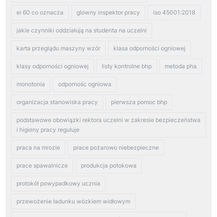
ei 60 co oznacza
glowny inspektor pracy
iso 45001:2018
jakie czynniki oddziałują na studenta na uczelni
karta przeglądu maszyny wzór
klasa odporności ogniowej
klasy odporności ogniowej
listy kontrolne bhp
metoda pha
monotonia
odpornośc ogniowa
organizacja stanowiska pracy
pierwsza pomoc bhp
podstawowe obowiązki rektora uczelni w zakresie bezpieczeństwa
i higieny pracy reguluje
praca na mrozie
prace pożarowo niebezpieczne
prace spawalnicze
produkcja potokowa
protokół powypadkowy ucznia
przewożenie ładunku wózkiem widłowym