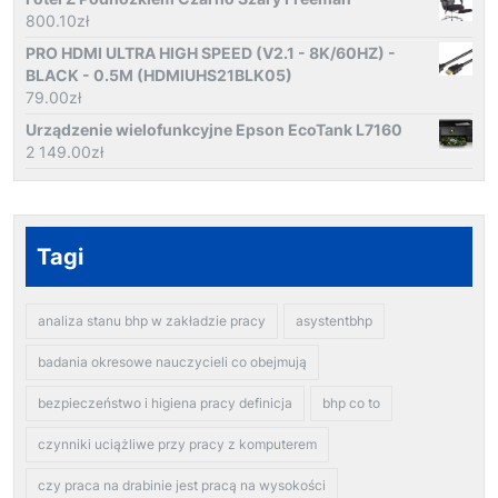
800.10
zł
PRO HDMI ULTRA HIGH SPEED (V2.1 - 8K/60HZ) -
BLACK - 0.5M (HDMIUHS21BLK05)
79.00
zł
Urządzenie wielofunkcyjne Epson EcoTank L7160
2 149.00
zł
Tagi
analiza stanu bhp w zakładzie pracy
asystentbhp
badania okresowe nauczycieli co obejmują
bezpieczeństwo i higiena pracy definicja
bhp co to
czynniki uciążliwe przy pracy z komputerem
czy praca na drabinie jest pracą na wysokości