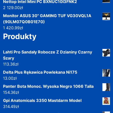
Nettop Intel Mini PC BXNUC10I3FNK2
2 129.00
zł
Monitor ASUS 30" GAMING TUF VG30VQL1A
(90LM07Q0B01E70)
1 420.99
zł
Produkty
Lahti Pro Sandały Robocze Z Dzianiny Czarny
Szary
113.36
zł
Delta Plus Rękawica Powlekana Ni175
13.00
zł
Panter Bota Monoc. Wysoka Negro 1066 Talla
154.36
zł
Gpi Anatomicals 3350 Mastdarm Model
314.49
zł