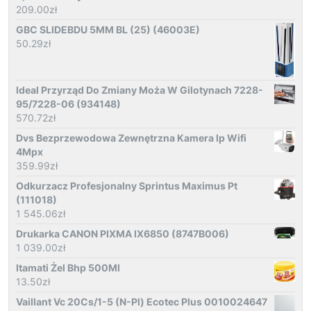
209.00
zł
GBC SLIDEBDU 5MM BL (25) (46003E)
50.29
zł
Ideal Przyrząd Do Zmiany Moża W Gilotynach 7228-
95/7228-06 (934148)
570.72
zł
Dvs Bezprzewodowa Zewnętrzna Kamera Ip Wifi
4Mpx
359.99
zł
Odkurzacz Profesjonalny Sprintus Maximus Pt
(111018)
1 545.06
zł
Drukarka CANON PIXMA IX6850 (8747B006)
1 039.00
zł
Itamati Żel Bhp 500Ml
13.50
zł
Vaillant Vc 20Cs/1-5 (N-Pl) Ecotec Plus 0010024647