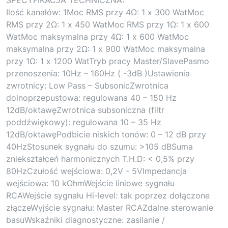
Ilość kanałów: 1Moc RMS przy 4Ω: 1 x 300 WatMoc
RMS przy 2Ω: 1 x 450 WatMoc RMS przy 1Ω: 1 x 600
WatMoc maksymalna przy 4Ω: 1 x 600 WatMoc
maksymalna przy 2Ω: 1 x 900 WatMoc maksymalna
przy 1Ω: 1 x 1200 WatTryb pracy Master/SlavePasmo
przenoszenia: 10Hz – 160Hz ( -3dB )Ustawienia
zwrotnicy: Low Pass – SubsonicZwrotnica
dolnoprzepustowa: regulowana 40 – 150 Hz
12dB/oktawęZwrotnica subsoniczna (filtr
poddźwiękowy): regulowana 10 – 35 Hz
12dB/oktawęPodbicie niskich tonów: 0 – 12 dB przy
40HzStosunek sygnału do szumu: >105 dBSuma
zniekształceń harmonicznych T.H.D: < 0,5% przy
80HzCzułość wejściowa: 0,2V - 5VImpedancja
wejściowa: 10 kOhmWejście liniowe sygnału
RCAWejście sygnału Hi-level: tak poprzez dołączone
złączeWyjście sygnału: Master RCAZdalne sterowanie
basuWskaźniki diagnostyczne: zasilanie /