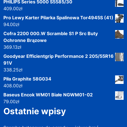
PHILIPS Series 5000 S5585/30
409.00
zł
Pro Lewy Karter Pilarka Spalinowa Tor4945S (41)
94.00
zł
Cofra 2200 000.W Scramble S1 P Src Buty
Ochronne Brązowe
369.13
zł
Goodyear Efficientgrip Performance 2 205/55R16
91V
338.25
zł
Piła Graphite 58G034
408.00
zł
Baseus Encok WM01 Białe NGWM01-02
79.00
zł
Ostatnie wpisy