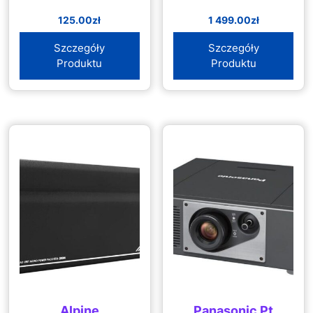
125.00
zł
1 499.00
zł
Szczegóły
Szczegóły
Produktu
Produktu
Alpine
Panasonic Pt