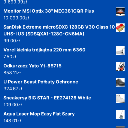
9 699.99
zł
Monitor MSI Optix 38" MEG381CQR Plus
10 099.00
zł
SanDisk Extreme microSDXC 128GB V30 Class 10
UHS-I U3 (SDSQXA1-128G-GN6MA)
99.00
zł
Vorel kielnia trójkątna 220 mm 6360
7.50
zł
Odkurzacz Yato Yt-85715
858.11
zł
U Power Beast Półbuty Ochronne
324.67
zł
Sneakersy BIG STAR - EE274128 White
109.00
zł
Aqua Laser Mop Easy Flat Szary
148.01
zł