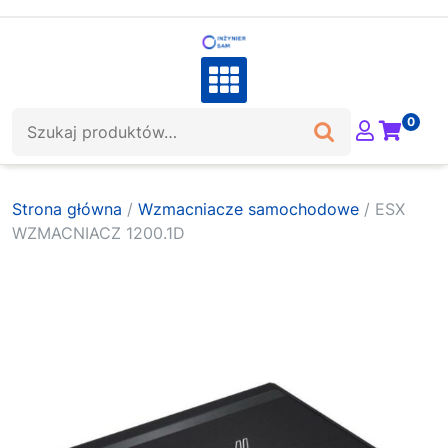
Skip
to
content
Szukaj:
0
Strona główna
/
Wzmacniacze samochodowe
/ ESX
WZMACNIACZ 1200.1D