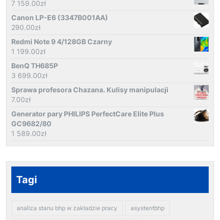
7 159.00
zł
Canon LP-E6 (3347B001AA)
290.00
zł
Redmi Note 9 4/128GB Czarny
1 199.00
zł
BenQ TH685P
3 699.00
zł
Sprawa profesora Chazana. Kulisy manipulacji
7.00
zł
Generator pary PHILIPS PerfectCare Elite Plus
GC9682/80
1 589.00
zł
Tagi
analiza stanu bhp w zakładzie pracy
asystentbhp