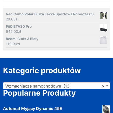
Neo Camo Polar Bluza Lekka Sportowa Robocza r.S
28.80
zł
FiiO BTA30 Pro
649.00
zł
Redmi Buds 3 Biały
119.99
zł
Kategorie produktów
Wzmacniacze samochodowe (13)
×
Popularne Produkty
Automat Myjący Dynamic 45E