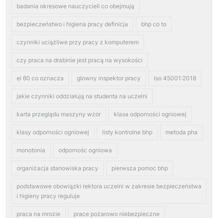
badania okresowe nauczycieli co obejmują
bezpieczeństwo i higiena pracy definicja
bhp co to
czynniki uciążliwe przy pracy z komputerem
czy praca na drabinie jest pracą na wysokości
ei 60 co oznacza
glowny inspektor pracy
iso 45001:2018
jakie czynniki oddziałują na studenta na uczelni
karta przeglądu maszyny wzór
klasa odporności ogniowej
klasy odporności ogniowej
listy kontrolne bhp
metoda pha
monotonia
odpornośc ogniowa
organizacja stanowiska pracy
pierwsza pomoc bhp
podstawowe obowiązki rektora uczelni w zakresie bezpieczeństwa
i higieny pracy reguluje
praca na mrozie
prace pożarowo niebezpieczne