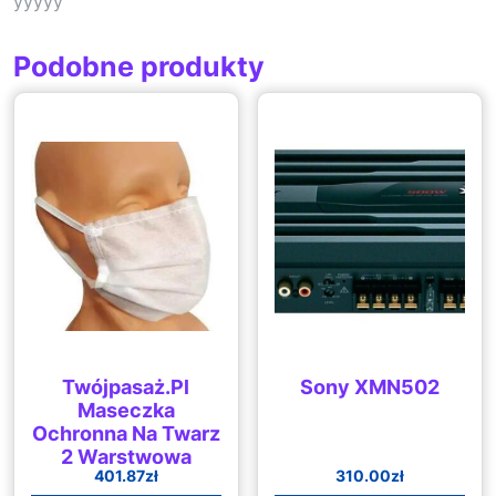
yyyyy
Podobne produkty
Twójpasaż.Pl
Sony XMN502
Maseczka
Ochronna Na Twarz
2 Warstwowa
401.87
zł
310.00
zł