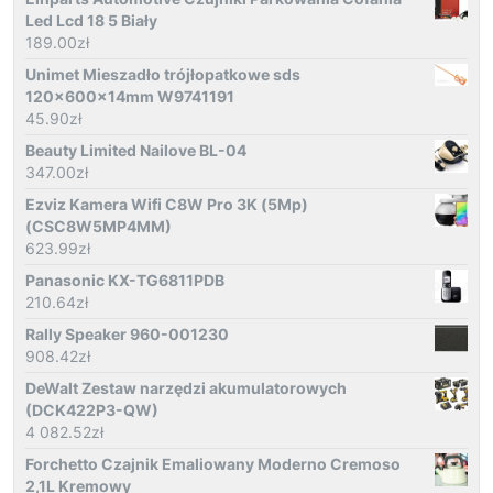
Led Lcd 18 5 Biały
189.00
zł
Unimet Mieszadło trójłopatkowe sds
120x600x14mm W9741191
45.90
zł
Beauty Limited Nailove BL-04
347.00
zł
Ezviz Kamera Wifi C8W Pro 3K (5Mp)
(CSC8W5MP4MM)
623.99
zł
Panasonic KX-TG6811PDB
210.64
zł
Rally Speaker 960-001230
908.42
zł
DeWalt Zestaw narzędzi akumulatorowych
(DCK422P3-QW)
4 082.52
zł
Forchetto Czajnik Emaliowany Moderno Cremoso
2,1L Kremowy