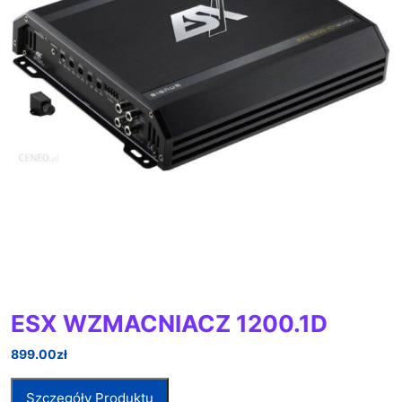
ESX WZMACNIACZ 1200.1D
899.00
zł
Szczegóły Produktu