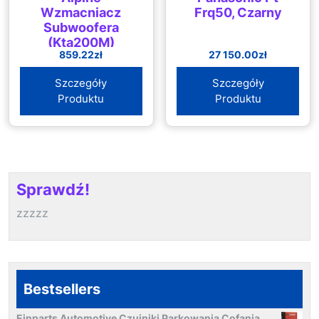
Wzmacniacz
Frq50, Czarny
Subwoofera
(Kta200M)
859.22
zł
27 150.00
zł
Szczegóły
Szczegóły
Produktu
Produktu
Sprawdź!
zzzzz
Bestsellers
Einparts Automotive Czujniki Parkowania Cofania