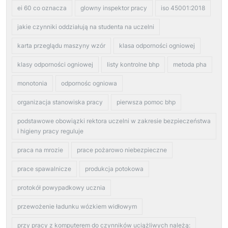
ei 60 co oznacza
glowny inspektor pracy
iso 45001:2018
jakie czynniki oddziałują na studenta na uczelni
karta przeglądu maszyny wzór
klasa odporności ogniowej
klasy odporności ogniowej
listy kontrolne bhp
metoda pha
monotonia
odpornośc ogniowa
organizacja stanowiska pracy
pierwsza pomoc bhp
podstawowe obowiązki rektora uczelni w zakresie bezpieczeństwa
i higieny pracy reguluje
praca na mrozie
prace pożarowo niebezpieczne
prace spawalnicze
produkcja potokowa
protokół powypadkowy ucznia
przewożenie ładunku wózkiem widłowym
przy pracy z komputerem do czynników uciążliwych należą: