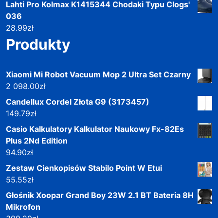
Lahti Pro Kolmax K1415344 Chodaki Typu Clogs'
036
28.99
zł
Produkty
Xiaomi Mi Robot Vacuum Mop 2 Ultra Set Czarny
2 098.00
zł
Candellux Cordel Złota G9 (3173457)
149.79
zł
Casio Kalkulatory Kalkulator Naukowy Fx-82Es
Plus 2Nd Edition
94.90
zł
Zestaw Cienkopisów Stabilo Point W Etui
55.55
zł
Głośnik Xoopar Grand Boy 23W 2.1 BT Bateria 8H
Mikrofon