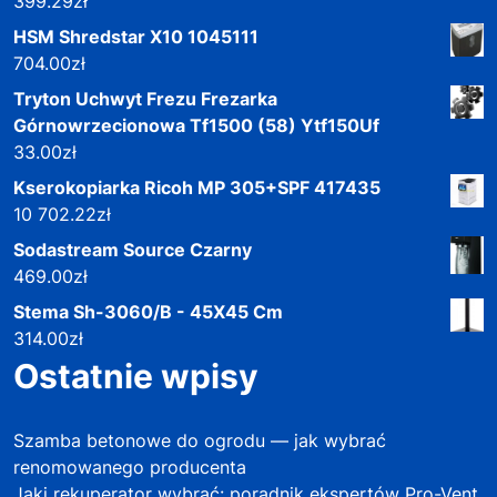
399.29
zł
HSM Shredstar X10 1045111
704.00
zł
Tryton Uchwyt Frezu Frezarka
Górnowrzecionowa Tf1500 (58) Ytf150Uf
33.00
zł
Kserokopiarka Ricoh MP 305+SPF 417435
10 702.22
zł
Sodastream Source Czarny
469.00
zł
Stema Sh-3060/B - 45X45 Cm
314.00
zł
Ostatnie wpisy
Szamba betonowe do ogrodu — jak wybrać
renomowanego producenta
Jaki rekuperator wybrać: poradnik ekspertów Pro-Vent