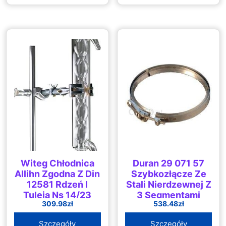
Witeg Chłodnica
Duran 29 071 57
Allihn Zgodna Z Din
Szybkozłącze Ze
12581 Rdzeń I
Stali Nierdzewnej Z
Tuleja Ns 14/23
3 Segmentami
309.98
zł
538.48
zł
Długość Płaszcza
Mocującymi 150
160mm
Dn Pasuje Do
Szczegóły
Szczegóły