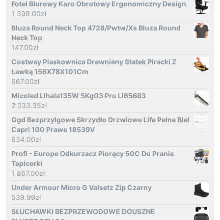
Fotel Biurowy Karo Obrotowy Ergonomiczny Design
1 399.00
zł
Bluza Round Neck Top 4728/Pwtw/Xs Bluza Round
Neck Top
147.00
zł
Costway Piaskownica Drewniany Statek Piracki Z
Ławką 156X78X101Cm
667.00
zł
Micoled Llhala135W 5Kg03 Pro Ll65683
2 033.35
zł
Ggd Bezprzylgowe Skrzydło Drzwiowe Life Pełne Biel
Capri 100 Prawe 18539V
634.00
zł
Profi - Europe Odkurzacz Piorący 50C Do Prania
Tapicerki
1 867.00
zł
Under Armour Micro G Valsetz Zip Czarny
539.99
zł
SŁUCHAWKI BEZPRZEWODOWE DOUSZNE