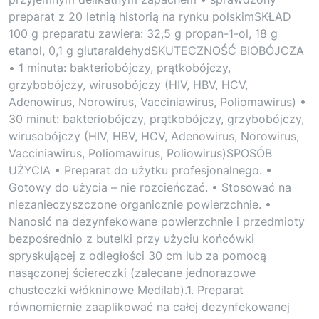
preparat z 20 letnią historią na rynku polskimSKŁAD
100 g preparatu zawiera: 32,5 g propan-1-ol, 18 g
etanol, 0,1 g glutaraldehydSKUTECZNOŚĆ BIOBÓJCZA
• 1 minuta: bakteriobójczy, prątkobójczy,
grzybobójczy, wirusobójczy (HIV, HBV, HCV,
Adenowirus, Norowirus, Vacciniawirus, Poliomawirus) •
30 minut: bakteriobójczy, prątkobójczy, grzybobójczy,
wirusobójczy (HIV, HBV, HCV, Adenowirus, Norowirus,
Vacciniawirus, Poliomawirus, Poliowirus)SPOSÓB
UŻYCIA • Preparat do użytku profesjonalnego. •
Gotowy do użycia – nie rozcieńczać. • Stosować na
niezanieczyszczone organicznie powierzchnie. •
Nanosić na dezynfekowane powierzchnie i przedmioty
bezpośrednio z butelki przy użyciu końcówki
spryskującej z odległości 30 cm lub za pomocą
nasączonej ściereczki (zalecane jednorazowe
chusteczki włókninowe Medilab).1. Preparat
równomiernie zaaplikować na całej dezynfekowanej