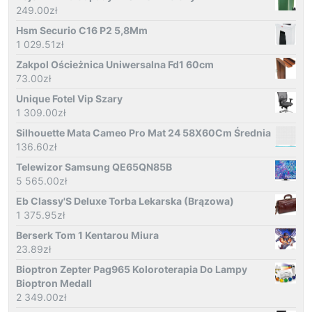
249.00
zł
Hsm Securio C16 P2 5,8Mm
1 029.51
zł
Zakpol Ościeżnica Uniwersalna Fd1 60cm
73.00
zł
Unique Fotel Vip Szary
1 309.00
zł
Silhouette Mata Cameo Pro Mat 24 58X60Cm Średnia
136.60
zł
Telewizor Samsung QE65QN85B
5 565.00
zł
Eb Classy'S Deluxe Torba Lekarska (Brązowa)
1 375.95
zł
Berserk Tom 1 Kentarou Miura
23.89
zł
Bioptron Zepter Pag965 Koloroterapia Do Lampy
Bioptron Medall
2 349.00
zł