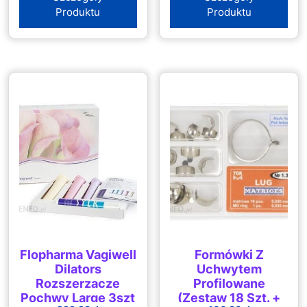
Kołnierza
Produktu
Produktu
Flopharma Vagiwell
Formówki Z
Dilators
Uchwytem
Rozszerzacze
Profilowane
Pochwy Large 3szt
(Zestaw 18 Szt. +