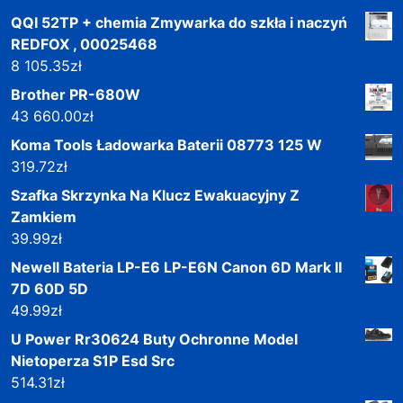
QQI 52TP + chemia Zmywarka do szkła i naczyń
REDFOX , 00025468
8 105.35
zł
Brother PR-680W
43 660.00
zł
Koma Tools Ładowarka Baterii 08773 125 W
319.72
zł
Szafka Skrzynka Na Klucz Ewakuacyjny Z
Zamkiem
39.99
zł
Newell Bateria LP-E6 LP-E6N Canon 6D Mark II
7D 60D 5D
49.99
zł
U Power Rr30624 Buty Ochronne Model
Nietoperza S1P Esd Src
514.31
zł