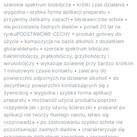
szerokie spektrum biobójcze • krótki czas działania •
wygodna i szybka forma aplikacji preparatu •
przyjemny delikatny zapach • błyskawicznie schnie •
nie pozostawia żadnych śladów • ponad 20 lat na
rynkuPODSTAWOWE CECHY • produkt gotowy do
użycia • kompozycja na bazie alkoholi z dodatkiem
glutaraldehydu • szerokie spektrum bibójcze:
bakteriobójczy, prątkobójczy, grzybobójczy i
wirusobójczy • wykazuje działanie przy bardzo krótkim
1 minutowym czasie kontaktu • zalecany do
powierzchni odpornych na działanie alkoholi • do
dezynfekcji powierzchni kontaktujących się z
żywnością • wygodna i szybka forma aplikacji
preparatu • możliwość użycia produktu poprzez
rozpylenie jak i przy użyciu ściereczki • preparat po
aplikacji nie tworzy tłustego nalotu, łatwo się
rozprowadza • po zastosowaniu szybko schnie nie
pozostawiając żadnych śladów • charakteryzuje się
przyjemnym delikatnym zapachem • sprawdzony