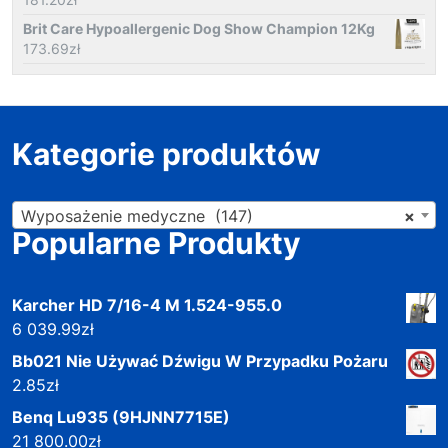
Brit Care Hypoallergenic Dog Show Champion 12Kg
173.69
zł
Kategorie produktów
Wyposażenie medyczne (147)
×
Popularne Produkty
Karcher HD 7/16-4 M 1.524-955.0
6 039.99
zł
Bb021 Nie Używać Dźwigu W Przypadku Pożaru
2.85
zł
Benq Lu935 (9HJNN7715E)
21 800.00
zł