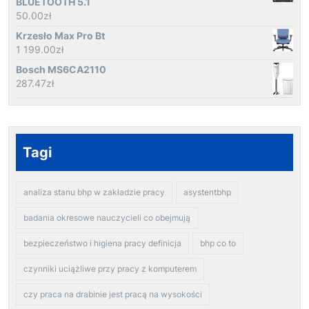
BLUETOOTH 5.1
50.00
zł
Krzesło Max Pro Bt
1 199.00
zł
Bosch MS6CA2110
287.47
zł
Tagi
analiza stanu bhp w zakładzie pracy
asystentbhp
badania okresowe nauczycieli co obejmują
bezpieczeństwo i higiena pracy definicja
bhp co to
czynniki uciążliwe przy pracy z komputerem
czy praca na drabinie jest pracą na wysokości