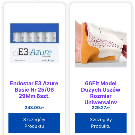
Endostar E3 Azure
66Fit Model
Basic Nr 25/06
Dużych Uszów
29Mm 6szt.
Rozmiar
Uniwersalny
243.00
zł
229.27
zł
Szczegóły
Szczegóły
Produktu
Produktu