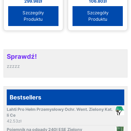
299.98
zł
106.80
zł
Md-Ring) / 0,035
Mm 1.358
Szczegóły
Szczegóły
Produktu
Produktu
Sprawdź!
zzzzz
Bestsellers
Lahti Pro Hełm Przemysłowy Ochr. Went. Zielony Kat.
Ii Ce
42.53
zł
Pojemnik na odpady 240l ESE Zielony