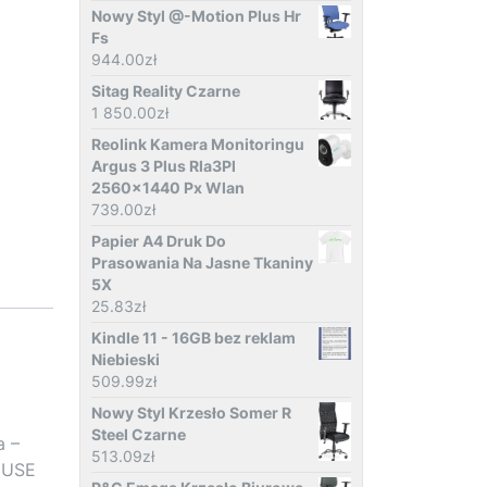
Nowy Styl @-Motion Plus Hr
Fs
944.00
zł
Sitag Reality Czarne
1 850.00
zł
Reolink Kamera Monitoringu
Argus 3 Plus Rla3Pl
2560x1440 Px Wlan
739.00
zł
Papier A4 Druk Do
Prasowania Na Jasne Tkaniny
5X
25.83
zł
Kindle 11 - 16GB bez reklam
Niebieski
509.99
zł
Nowy Styl Krzesło Somer R
Steel Czarne
a –
513.09
zł
, USE