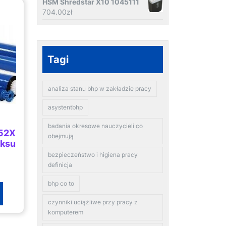
HSM Shredstar X10 1045111
704.00
zł
Tagi
analiza stanu bhp w zakładzie pracy
asystentbhp
badania okresowe nauczycieli co
a52X
obejmują
aksu
bezpieczeństwo i higiena pracy
definicja
bhp co to
czynniki uciążliwe przy pracy z
komputerem