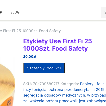
Sz
EP
BLOG
e First Fi 25 1000Szt. Food Safety
Etykiety Use First Fi 25
1000Szt. Food Safety
20.00
zł
Szczegóły Produktu
SKU:
70e709589717
Kategoria:
Papiery i folie
fazy tonięcia
,
ochrona przedemerytalna 2019
,
segregacja odpadów medycznych
,
w przypa
zauważenia pożaru pracownik jest zobowiąza