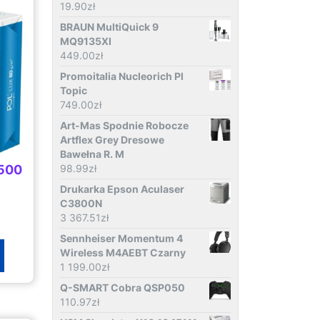
19.90
zł
BRAUN MultiQuick 9
MQ9135XI
449.00
zł
Promoitalia Nucleorich Pl
Topic
749.00
zł
Art-Mas Spodnie Robocze
Artflex Grey Dresowe
Bawełna R. M
 500
98.99
zł
Drukarka Epson Aculaser
C3800N
3 367.51
zł
Sennheiser Momentum 4
Wireless M4AEBT Czarny
1 199.00
zł
Q-SMART Cobra QSP050
110.97
zł