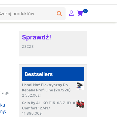
ukaj:
0
Sprawdź!
zzzzz
Bestsellers
Hendi Noż Elektryczny Do
Kebaba Profi Line (267226)
Tagi:
2 552.00
zł
Solo By AL-KO T15-93.7 HD-A
dku
Comfort 127417
ny:
11 890.00
zł