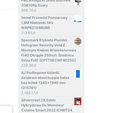
P&C Emaga Krzesło Biurowe
20B10Rp Szary
996.78
zł
Sonel Przewód Pomiarowy
1,8M Niebieski 5Kv
WAPRZ1X8BUBB
113.65
zł
Specmark Etykieta Plomba
Hologram Security Void Z
Mocnym Klejem Wielokolorowa
Fi40 Okrągłe 250szt. Średnica
Gilzy Fi40 (EPTTSECMF40250)
239.36
zł
AJ Podłogowe ścianki
działowe absorbujące hałas
bez kółek 1340x1940 mm
(215781)
2 188.17
zł
Silvercrest 2X Szkło
Hybrydowe Do Monsieur
Cuisine Smart 2022 ICHBT04