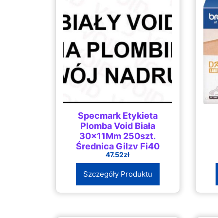
Specmark Etykieta
Plomba Void Biała
30x11Mm 250szt.
Średnica Gilzy Fi40
47.52
zł
(EPTTVW30X11250)
Szczegóły Produktu