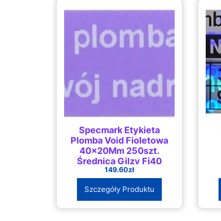
Specmark Etykieta
Plomba Void Fioletowa
40x20Mm 250szt.
Średnica Gilzy Fi40
149.60
zł
(EPTTVP40X20250)
Szczegóły Produktu